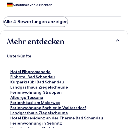
Aufenthalt von 3 Nächten
Alle 4 Bewertungen anzeigen
Mehr entdecken
Unterkünfte
L
Hotel Elbpromenade
i
L
Elbhotel Bad Schandau
n
i
L
Kurparkstübl Bad Schandau
k
n
i
L
Landgasthaus Ziegelscheune
,
k
n
i
L
Ferienwohnung, Struppen
d
,
k
n
i
L
Albergo Toscana
e
d
,
k
n
i
L
Ferienhäusl am Malerweg
r
e
d
,
k
n
i
L
Ferienwohnung Fochler in Waltersdorf
d
r
e
d
,
k
n
i
L
Landgasthaus Ziegelscheune
i
d
r
e
d
,
k
n
i
L
Hotel Elbresidenz an der Therme Bad Schandau
e
i
d
r
e
d
,
k
n
i
L
Ferienwohnung in Sebnitz