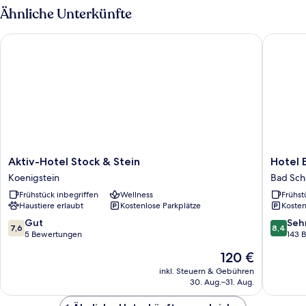
Ähnliche Unterkünfte
Aktiv-Hotel Stock & Stein
Hotel Er
Aktiv-
Hotel
Aktiv-Hotel Stock & Stein
Hotel 
Hotel
Erbgeri
Koenigstein
Bad Sc
Stock
Krippen
Frühstück inbegriffen
Wellness
Frühst
&
Bad
Haustiere erlaubt
Kostenlose Parkplätze
Kosten
Stein
Schand
Koenigstein
7.6
8.4
Gut
Seh
7,6
8,4
von
von
5 Bewertungen
143 
10,
10,
Der
120 €
Gut,
Sehr
Preis
5
gut,
inkl. Steuern & Gebühren
beträgt
30. Aug.–31. Aug.
Bewertungen
143
120 €
Bewert