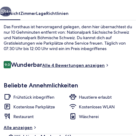
rück
Weiter
14+
Übersicht
Zimmer
Lage
Richtlinien
Das Forsthaus ist hervorragend gelegen, denn hier übernachtest du
nur 10 Gehminuten entfernt von: Nationalpark Sächsische Schweiz
und Nationalpark Böhmische Schweiz. Du kannst dich auf
Gratisleistungen wie Parkplätze ohne Service freuen. Täglich von
07:30 Uhr bis 12:00 Uhr wird ein im Preis inbegriffenes
Frühstücksbuffet serviert.
Bewertungen
Wunderbar
9,0
Alle 4 Bewertungen anzeigen
9,0 von 10.
Sonnenterrasse
Beliebte Annehmlichkeiten
Frühstück inbegriffen
Haustiere erlaubt
Kostenlose Parkplätze
Kostenloses WLAN
Restaurant
Wäscherei
Alle anzeigen