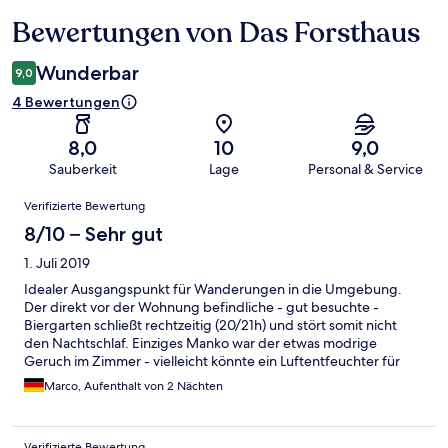
Bewertungen von Das Forsthaus
Bewertungen
Wunderbar
9,0
4 Bewertungen
8,0
10
9,0
Sauberkeit
Lage
Personal & Service
Bewertungen
Verifizierte Bewertung
8/10 – Sehr gut
1. Juli 2019
Idealer Ausgangspunkt für Wanderungen in die Umgebung.
Der direkt vor der Wohnung befindliche - gut besuchte -
Biergarten schließt rechtzeitig (20/21h) und stört somit nicht
den Nachtschlaf. Einziges Manko war der etwas modrige
Geruch im Zimmer - vielleicht könnte ein Luftentfeuchter für
Abhilfe sorgen. Guter Service und somit für Leute, deren Nase
Marco, Aufenthalt von 2 Nächten
nicht überempfindlich ist, empfehlenswert.
Verifizierte Bewertung