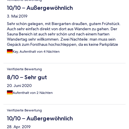
10/10 – Außergewöhnlich
3. Mai 2019
Sehr schön gelegen, mit Biergarten draußen, gutem Frühstück.
Auch sehr einfach direkt von dort aus Wandern zu gehen. Der
Sauna Bereich ist auch sehr schön und nach einem harten
Wandertag sehr willkommen. Zwei Nachteile: man muss sein
Gepäck zum Forsthaus hochschleppen, da es keine Parkplätze
vor dem Hotel gibt und die Strasse dort sehr eng und voller
Kay, Aufenthalt von 4 Nächten
Wanderer ist. Ausserdem gibt es außer im Frühstücksbereich
kein WLAN oder nutzbaren Empfang. Das wurde uns aber erst
nach Nachfrage erläutert.
Verifizierte Bewertung
8/10 – Sehr gut
20. Juni 2020
Aufenthalt von 2 Nächten
Verifizierte Bewertung
10/10 – Außergewöhnlich
28. Apr. 2019