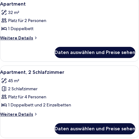
Alle
6
Apartment
Fotos
32 m²
für
Platz für 2 Personen
Apartment
anzeigen
1 Doppelbett
Weitere
Weitere Details
Details
für
Daten auswählen und Preise sehen
Apartment
Alle
Apartment, 2 Schlafzimmer | Schreibti
5
Apartment, 2 Schlafzimmer
Fotos
45 m²
für
2 Schlafzimmer
Apartment,
2 Schlafzimmer
Platz für 4 Personen
anzeigen
1 Doppelbett und 2 Einzelbetten
Weitere
Weitere Details
Details
für
Daten auswählen und Preise sehen
Apartment,
2 Schlafzimmer