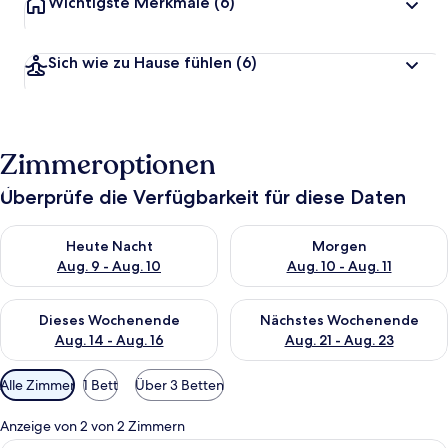
Wichtigste Merkmale
(6)
Sich wie zu Hause fühlen
(6)
Zimmeroptionen
Überprüfe die Verfügbarkeit für diese Daten
Überprüfe die Verfügbarkeit für heute Nacht, Aug. 9 - Aug. 10
Überprüfe die Verfügbarkeit fü
Heute Nacht
Morgen
Aug. 9 - Aug. 10
Aug. 10 - Aug. 11
Überprüfe die Verfügbarkeit für dieses Wochenende, Aug. 14 -
Überprüfe die Verfügbarkeit f
Dieses Wochenende
Nächstes Wochenende
Aug. 14 - Aug. 16
Aug. 21 - Aug. 23
Verfügbare
Alle Zimmer
1 Bett
Über 3 Betten
Filter
für
Anzeige von 2 von 2 Zimmern
Zimmer
Apartment | Schreibtisch, Bettwäsche