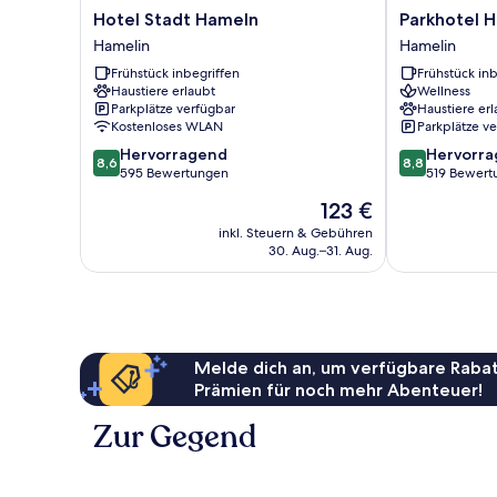
Hotel
Parkhotel
Hotel Stadt Hameln
Parkhotel 
Stadt
Hameln
Hamelin
Hamelin
Hameln
Hamelin
Frühstück inbegriffen
Frühstück inb
Hamelin
Haustiere erlaubt
Wellness
Parkplätze verfügbar
Haustiere erl
Kostenloses WLAN
Parkplätze v
8.6
8.8
Hervorragend
Hervorr
8,6
8,8
von
von
595 Bewertungen
519 Bewert
10,
10,
Der
123 €
Hervorragend,
Hervorragend
Preis
595
519
inkl. Steuern & Gebühren
beträgt
30. Aug.–31. Aug.
Bewertungen
Bewertungen
123 €
Melde dich an, um verfügbare Rabat
Prämien für noch mehr Abenteuer!
Zur Gegend