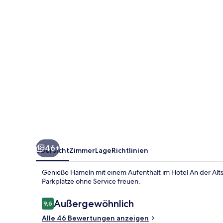
46+
Übersicht
Zimmer
Lage
Richtlinien
Genieße Hameln mit einem Aufenthalt im Hotel An der Alt
Parkplätze ohne Service freuen.
Bewertungen
Außergewöhnlich
9,6
9,6 von 10.
Alle 46 Bewertungen anzeigen