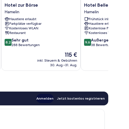
Hotel
Hotel
Hotel zur Börse
Hotel Bellevue
zur
Bellevue
Hamelin
Hamelin
Börse
Hamelin
Haustiere erlaubt
Frühstück inbegriffen
Hamelin
Parkplätze verfügbar
Haustiere erlaubt
Kostenloses WLAN
Kostenlose Parkplätze
Restaurant
Kostenloses WLAN
8.2
9.6
Sehr gut
Außergewöhnlich
8,2
9,6
von
von
288 Bewertungen
38 Bewertungen
10,
10,
Der
115 €
Sehr
Außergewöhnlich,
Preis
gut,
38
inkl. Steuern & Gebühren
inkl. S
beträgt
30. Aug.–31. Aug.
288
Bewertungen
115 €
Bewertungen
Anmelden
Jetzt kostenlos registrieren