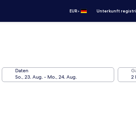
•
EUR
Unterkunft registr
Daten
G