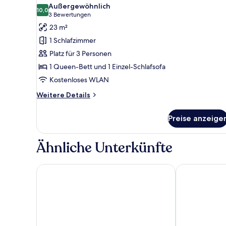
Fotos
Außergewöhnlich
für
10,0
10,0 von 10
(3
3 Bewertungen
Dreibettzimmer
Bewertungen)
23 m²
anzeigen
1 Schlafzimmer
Platz für 3 Personen
1 Queen-Bett und 1 Einzel-Schlafsofa
Kostenloses WLAN
Weitere
Weitere Details
Details
für
Preise anzeige
Dreibettzimmer
Ähnliche Unterkünfte
Hotel Stadt Hameln
Parkhotel Ha