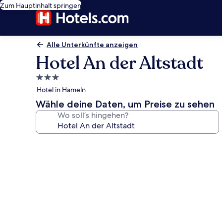
Zum Hauptinhalt springen
Alle Unterkünfte anzeigen
Hotel An der Altstadt
3.0-
Sterne-
Hotel in Hameln
Unterkunft
Wähle deine Daten, um Preise zu sehen
Wo soll’s hingehen?
Fotogalerie
von
Hotel
An
der
Altstadt