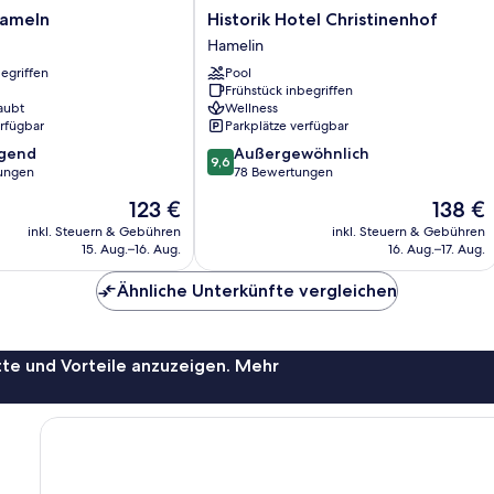
Historik
Hameln
Historik Hotel Christinenhof
Hotel
Hamelin
Christinenhof
egriffen
Pool
Hamelin
Frühstück inbegriffen
aubt
Wellness
erfügbar
Parkplätze verfügbar
9.6
agend
Außergewöhnlich
9,6
von
ungen
78 Bewertungen
10,
Der
Der
123 €
138 €
,
Außergewöhnlich,
Preis
Preis
78
inkl. Steuern & Gebühren
inkl. Steuern & Gebühren
beträgt
beträgt
15. Aug.–16. Aug.
16. Aug.–17. Aug.
Bewertungen
123 €
138 €
Ähnliche Unterkünfte vergleichen
te und Vorteile anzuzeigen. Mehr