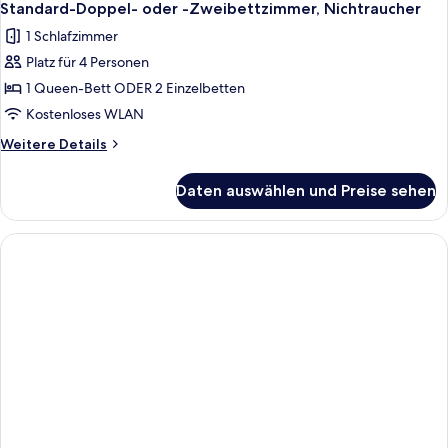
Standard-Doppel- oder -Zweibettzimmer, Nichtraucher
1 Schlafzimmer
Platz für 4 Personen
1 Queen-Bett ODER 2 Einzelbetten
Kostenloses WLAN
Weitere
Weitere Details
Details
für
Daten auswählen und Preise sehen
Standard-
Doppel-
oder
-
Zweibettzimmer,
Nichtraucher