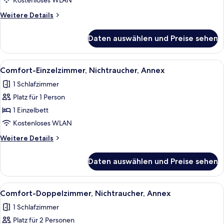
Kostenloses WLAN
Weitere
Weitere Details
Details
für
Daten auswählen und Preise sehen
Comfort-
Doppelzimmer,
Nichtraucher
Alle
Ein Holzschild mit einer Hausgrafik u
7
Comfort-Einzelzimmer, Nichtraucher, Annex
Fotos
1 Schlafzimmer
für
Platz für 1 Person
Comfort-
Einzelzimmer,
1 Einzelbett
Nichtraucher,
Kostenloses WLAN
Annex
Weitere
Weitere Details
anzeigen
Details
für
Daten auswählen und Preise sehen
Comfort-
Einzelzimmer,
Nichtraucher,
Alle
Ein Schlafzimmer mit Bett, Nachttisch
12
Annex
Comfort-Doppelzimmer, Nichtraucher, Annex
Fotos
1 Schlafzimmer
für
Platz für 2 Personen
Comfort-