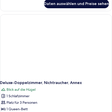
für
Daten auswählen und Preise sehen
Familien-
Suite,
Nichtraucher,
Annex
Deluxe-Doppelzimmer, Nichtraucher, Annex
Blick auf die Hügel
1 Schlafzimmer
Platz für 3 Personen
1 Queen-Bett