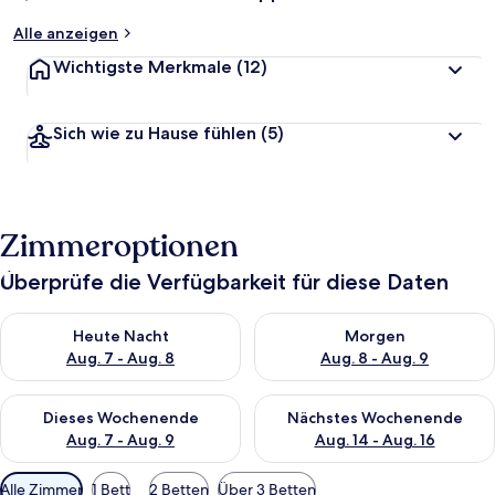
Alle anzeigen
Wichtigste Merkmale
(12)
Sich wie zu Hause fühlen
(5)
Zimmeroptionen
Überprüfe die Verfügbarkeit für diese Daten
Überprüfe die Verfügbarkeit für heute Nacht, Aug. 7 - Aug. 8.
Überprüfe die Verfügbarkeit f
Heute Nacht
Morgen
Aug. 7 - Aug. 8
Aug. 8 - Aug. 9
Überprüfe die Verfügbarkeit für dieses Wochenende, Aug. 7 - 
Überprüfe die Verfügbarkeit f
Dieses Wochenende
Nächstes Wochenende
Aug. 7 - Aug. 9
Aug. 14 - Aug. 16
Verfügbare
Alle Zimmer
1 Bett
2 Betten
Über 3 Betten