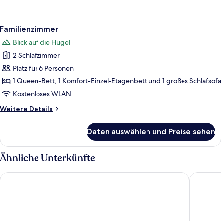
Familienzimmer
Blick auf die Hügel
2 Schlafzimmer
Platz für 6 Personen
1 Queen-Bett, 1 Komfort-Einzel-Etagenbett und 1 großes Schlafsofa
Kostenloses WLAN
Weitere
Weitere Details
Details
für
Daten auswählen und Preise sehen
Familienzimmer
Ähnliche Unterkünfte
B&B Hotel Villingen-Schwenningen
Hotel Re