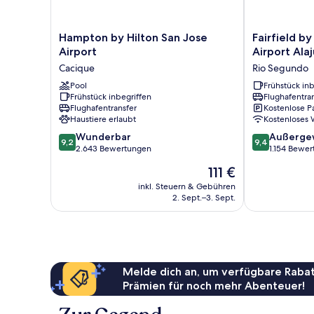
Hampton
Fairfield
Hampton by Hilton San Jose
Fairfield b
by
by
Airport
Airport Ala
Hilton
Marriott
Cacique
Rio Segundo
San
San
Jose
Pool
Jose
Frühstück inb
Frühstück inbegriffen
Flughafentra
Airport
Airport
Flughafentransfer
Kostenlose P
Cacique
Alajuela
Haustiere erlaubt
Kostenloses
Rio
9.2
9.4
Wunderbar
Segundo
Außerge
9,2
9,4
von
von
2.643 Bewertungen
1.154 Bewe
10,
10,
Der
111 €
Wunderbar,
Außergewöhnl
Preis
2.643
1.154
inkl. Steuern & Gebühren
beträgt
2. Sept.–3. Sept.
Bewertungen
Bewertungen
111 €
Melde dich an, um verfügbare Rabat
Prämien für noch mehr Abenteuer!