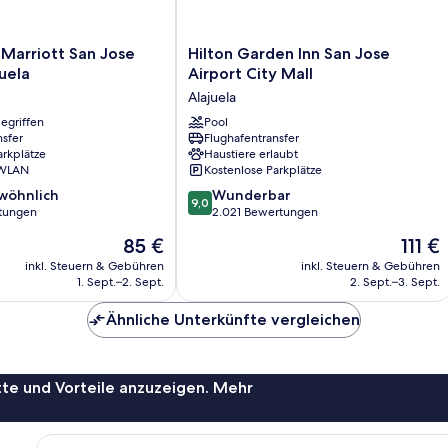
Hilton
y Marriott San Jose
Hilton Garden Inn San Jose
Garden
juela
Airport City Mall
Inn
Alajuela
San
egriffen
Jose
Pool
nsfer
Flughafentransfer
Airport
arkplätze
Haustiere erlaubt
City
 WLAN
Kostenlose Parkplätze
Mall
9.0
wöhnlich
Alajuela
Wunderbar
9,0
von
rtungen
2.021 Bewertungen
10,
Der
Der
85 €
111 €
ich,
Wunderbar,
Preis
Preis
2.021
inkl. Steuern & Gebühren
inkl. Steuern & Gebühren
beträgt
beträgt
1. Sept.–2. Sept.
2. Sept.–3. Sept.
Bewertungen
85 €
111 €
Ähnliche Unterkünfte vergleichen
te und Vorteile anzuzeigen. Mehr