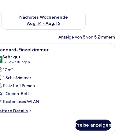
es Wochenende, Aug. 7 - Aug. 9.
Überprüfe die Verfügbarkeit für nächstes Wochenende, Aug. 1
Nächstes Wochenende
Aug. 14 - Aug. 16
Anzeige von 5 von 5 Zimmern
 einer gewobenen Lampe.
m Metall-Kopfteil und transparenten Vorhängen.
le
Ein Schlafzimmer mit einem Bett, Deckenvent
9
tandard-Einzelzimmer
otos
Sehr gut
ür
4
8,4 von 10
(37
37 Bewertungen
tandard-
Bewertungen)
17 m²
inzelzimmer
1 Schlafzimmer
nzeigen
Platz für 1 Person
1 Queen-Bett
Kostenloses WLAN
itere
itere Details
tails
r
Preise anzeigen
andard-
nzelzimmer