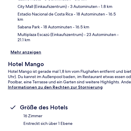
City Mall (Einkaufszentrum)
- 3 Autominuten
- 1.8 km
Kar
Estadio Nacional de Costa Rica
- 18 Autominuten
- 16.5
km
Sabana Park
- 18 Autominuten
- 16.5 km
Multiplaza Escazú (Einkaufszentrum)
- 23 Autominuten
-
21.1 km
Mehr anzeigen
Hotel Mango
Hotel Mango ist gerade mal 1,8 km vom Flughafen entfernt und bie
Uhr). Du kannst im Außenpool baden, im Restaurant etwas essen od
Poolbar, eine Terrasse und ein Garten sind weitere Highlights. Ande
Informationen zu den Rechten zur Stornierung
Größe des Hotels
16 Zimmer
Erstreckt sich über 1 Ebene