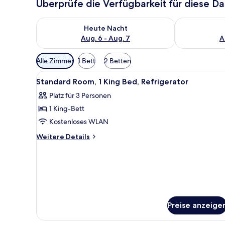
Überprüfe die Verfügbarkeit für diese D
Überprüfe die Verfügbarkeit für heute Nacht, Aug. 6
Überprüfe die
Heute Nacht
Aug. 6 - Aug. 7
A
Verfügbare
Alle Zimmer
1 Bett
2 Betten
Filter
Alle
Ein Hotelzimmer mit einem gr
für
5
Standard Room, 1 King Bed, Refrigerator
Fotos
Zimmer
Platz für 3 Personen
für
1 King-Bett
Standard
Room,
Kostenloses WLAN
1
Weitere
Weitere Details
King
Details
für
Bed,
Standard
Refrigerator
Room,
anzeigen
1
King
Bed,
Preise anzeige
Refrigerator