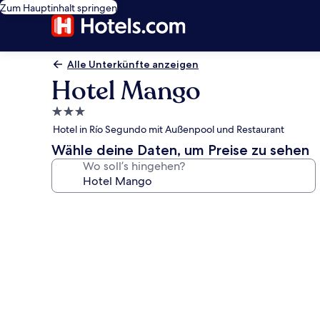
Zum Hauptinhalt springen
Alle Unterkünfte anzeigen
Hotel Mango
3.0-
Sterne-
Hotel in Río Segundo mit Außenpool und Restaurant
Unterkunft
Wähle deine Daten, um Preise zu sehen
Wo soll’s hingehen?
Fotogalerie
von
Hotel
Mango