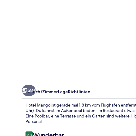
58+
Übersicht
Zimmer
Lage
Richtlinien
Hotel Mango ist gerade mal 1,8 km vom Flughafen entfernt
Uhr). Du kannst im Außenpool baden, im Restaurant etwas
Eine Poolbar, eine Terrasse und ein Garten sind weitere Hi
Personal.
Bewertungen
Wunderbar
9,0