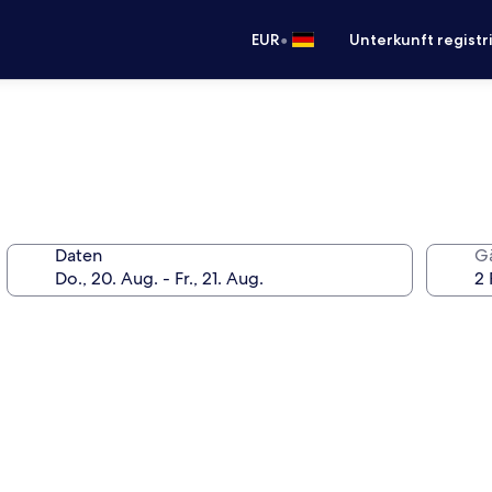
•
EUR
Unterkunft registr
Daten
G