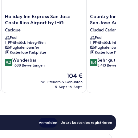
Holiday
Country
Holiday Inn Express San Jose
Country Inn & Suites
Inn
Inn
Costa Rica Airport by IHG
San Jose Aeropuerto
Express
&
Cacique
Ciudad Cariari
San
Suites
Jose
Pool
by
Pool
Frühstück inbegriffen
Frühstück inbegriffen
Costa
Radisson,
Flughafentransfer
Flughafentransfer
Rica
San
Kostenlose Parkplätze
Kostenlose Parkplätze
Airport
Jose
9.2
8.4
by
Wunderbar
Aeropuerto,
Sehr gut
9,2
8,4
von
von
IHG
1.688 Bewertungen
Costa
3.413 Bewertungen
10,
10,
Cacique
Rica
Der
104 €
Wunderbar,
Sehr
Ciudad
Preis
1.688
gut,
inkl. Steuern & Gebühren
Cariari
inkl. S
beträgt
5. Sept.–6. Sept.
Bewertungen
3.413
104 €
Bewertungen
Anmelden
Jetzt kostenlos registrieren