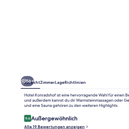
56+
Übersicht
Zimmer
Lage
Richtlinien
Hotel Konradshof ist eine hervorragende Wahl für einen 
und außerdem kannst du dir Warmsteinmassagen oder Ge
und eine Sauna gehören zu den weiteren Highlights.
Bewertungen
Außergewöhnlich
9,6
9,6 von 10.
Alle 19 Bewertungen anzeigen