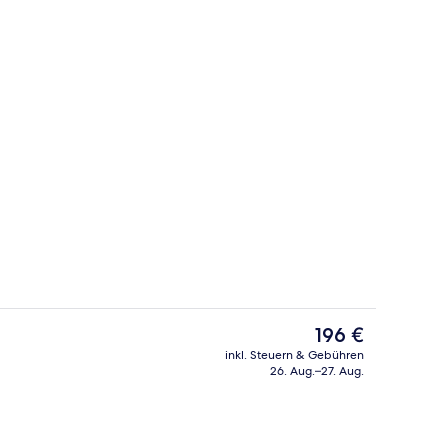
ch
Rezeption
Der
196 €
aktuelle
inkl. Steuern & Gebühren
Preis
26. Aug.–27. Aug.
Warmsteinmassagen, Gesichtsbehan
beträgt
196 €.