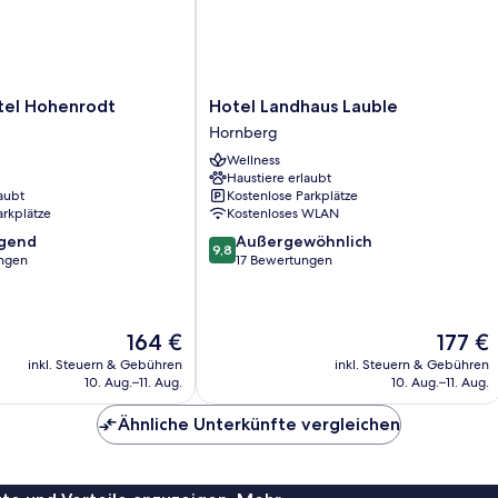
Hotel
tel Hohenrodt
Hotel Landhaus Lauble
Landhaus
Hornberg
Lauble
Wellness
Hornberg
Haustiere erlaubt
aubt
Kostenlose Parkplätze
arkplätze
Kostenloses WLAN
9.8
agend
Außergewöhnlich
9,8
von
ngen
17 Bewertungen
10,
,
Außergewöhnlich,
17
Der
Der
164 €
177 €
Bewertungen
Preis
Preis
inkl. Steuern & Gebühren
inkl. Steuern & Gebühren
beträgt
beträgt
10. Aug.–11. Aug.
10. Aug.–11. Aug.
164 €
177 €
Ähnliche Unterkünfte vergleichen