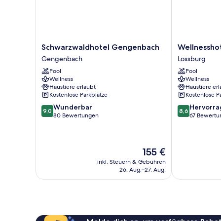
Schwarzwaldhotel
Wellnesshotel
Schwarzwaldhotel Gengenbach
Wellnessho
Gengenbach
Hohenrodt
Gengenbach
Lossburg
Gengenbach
Lossburg
Pool
Pool
Wellness
Wellness
Haustiere erlaubt
Haustiere erl
Kostenlose Parkplätze
Kostenlose P
9.0
8.6
Wunderbar
Hervorr
9,0
8,6
von
von
80 Bewertungen
67 Bewertu
10,
10,
Wunderbar,
Hervorragend
80
67
Der
155 €
Bewertungen
Bewertungen
Preis
inkl. Steuern & Gebühren
beträgt
26. Aug.–27. Aug.
155 €