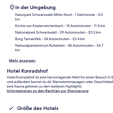
In der Umgebung
Naturpark Schwarzwald Mitte-Nord
- 1 Gehminute
- 0.0
km
Kirche von Klosterreichenbach
- 15 Autominuten
- 11.5 km
Kar
Nationalpark Schwarzwald
- 29 Autominuten
- 20.3 km
Burg Tannenfels
- 34 Autominuten
- 23.4 km
Nationalparkzentrum Ruhestein
- 46 Autominuten
- 34.7
km
Mehr anzeigen
Hotel Konradshof
Hotel Konradshof ist eine hervorragende Wahl für einen Besuch in
und außerdem kannst du dir Warmsteinmassagen oder Gesichtsbe
eine Sauna gehören zu den weiteren Highlights.
Informationen zu den Rechten zur Stornierung
Größe des Hotels