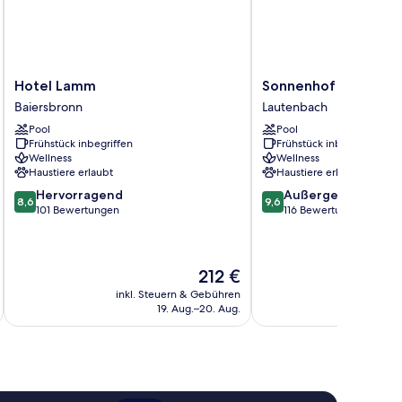
Hotel
Sonnenhof
Hotel Lamm
Sonnenhof Hotel & 
Lamm
Hotel
Baiersbronn
Lautenbach
Baiersbronn
&
Pool
Pool
Restaurant
Frühstück inbegriffen
Frühstück inbegriffen
Lautenbach
Wellness
Wellness
Haustiere erlaubt
Haustiere erlaubt
8.6
9.6
Hervorragend
Außergewöhnlich
8,6
9,6
von
von
101 Bewertungen
116 Bewertungen
10,
10,
Hervorragend,
Außergewöhnlich,
101
116
Der
212 €
Bewertungen
Bewertungen
Preis
inkl. Steuern & Gebühren
inkl. S
beträgt
19. Aug.–20. Aug.
212 €