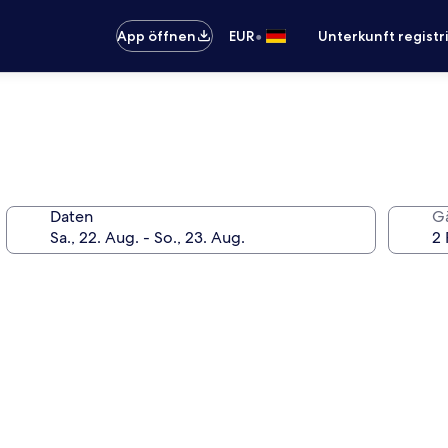
•
App öffnen
EUR
Unterkunft registr
Daten
G