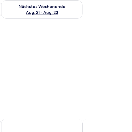
es Wochenende, Aug. 14 - Aug. 16.
Überprüfe die Verfügbarkeit für nächstes Wochenende, Aug. 2
Nächstes Wochenende
Aug. 21 - Aug. 23
ptopgeeigneter Arbeitsplatz
Hotel Lamm
Sonnenhof Hotel & Res