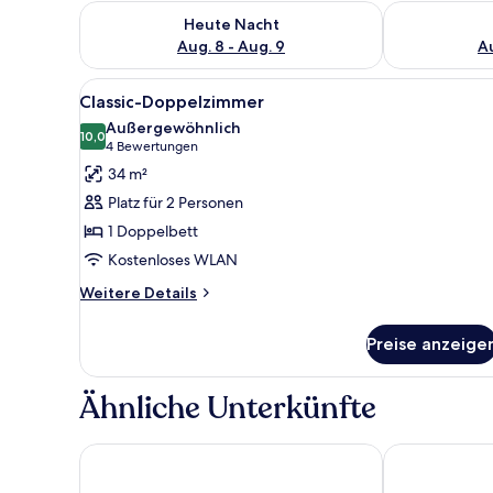
Überprüfe die Verfügbarkeit für heute Nacht, Aug. 8
Überprüfe die
Heute Nacht
Aug. 8 - Aug. 9
Au
Alle
Ein Hotelzimmer mit zwei Bette
7
Classic-Doppelzimmer
Fotos
Außergewöhnlich
für
10,0
10,0 von 10
(4
4 Bewertungen
Classic-
Bewertungen)
34 m²
Doppelzimmer
Platz für 2 Personen
anzeigen
1 Doppelbett
Kostenloses WLAN
Weitere
Weitere Details
Details
für
Preise anzeige
Classic-
Doppelzimmer
Ähnliche Unterkünfte
Schwarzwaldhotel Gengenbach
Wellnesshote