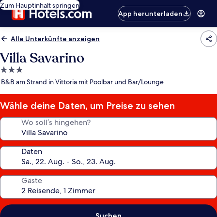
Zum Hauptinhalt springen
App herunterladen
Alle Unterkünfte anzeigen
Villa Savarino
3.0-
Sterne-
B&B am Strand in Vittoria mit Poolbar und Bar/Lounge
Unterkunft
Wähle deine Daten, um Preise zu sehen
Wo soll’s hingehen?
Daten
Gäste
Suchen