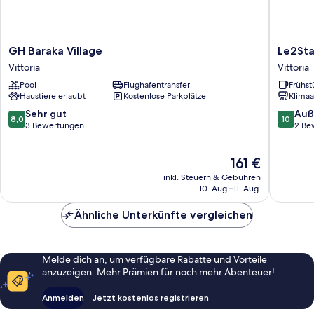
GH
Le2Stan
GH Baraka Village
Le2St
Baraka
Vittoria
Vittoria
Vittoria
Village
Pool
Flughafentransfer
Frühst
Vittoria
Haustiere erlaubt
Kostenlose Parkplätze
Klimaa
8.0
10.0
Sehr gut
Auß
8,0
10
von
von
3 Bewertungen
2 Be
10,
10,
Sehr
Außerge
Der
161 €
gut,
2
Preis
3
Bewert
inkl. Steuern & Gebühren
beträgt
Bewertungen
10. Aug.–11. Aug.
161 €
Ähnliche Unterkünfte vergleichen
Melde dich an, um verfügbare Rabatte und Vorteile
anzuzeigen. Mehr Prämien für noch mehr Abenteuer!
Anmelden
Jetzt kostenlos registrieren