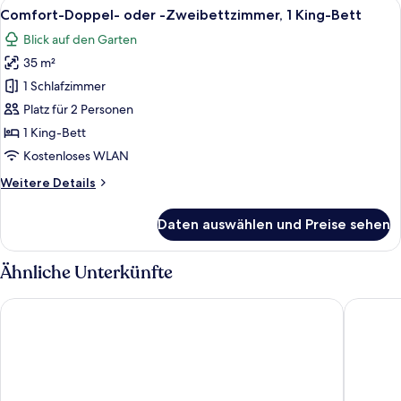
Alle
Ein modernes Badezimmer mit Duschkab
20
Comfort-Doppel- oder -Zweibettzimmer, 1 King-Bett
Fotos
Blick auf den Garten
für
35 m²
Comfort-
Doppel-
1 Schlafzimmer
oder
Platz für 2 Personen
-
1 King-Bett
Zweibettzimmer,
Kostenloses WLAN
1 King-
Weitere
Weitere Details
Bett
Details
anzeigen
für
Daten auswählen und Preise sehen
Comfort-
Doppel-
oder
Ähnliche Unterkünfte
-
Zweibettzimmer,
GH Baraka Village
Le2Stanz
1 King-
Bett