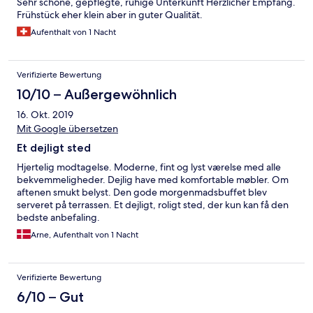
Sehr schöne, gepflegte, ruhige Unterkunft Herzlicher Empfang.
Frühstück eher klein aber in guter Qualität.
Aufenthalt von 1 Nacht
Verifizierte Bewertung
10/10 – Außergewöhnlich
16. Okt. 2019
Mit Google übersetzen
Et dejligt sted
Hjertelig modtagelse. Moderne, fint og lyst værelse med alle
bekvemmeligheder. Dejlig have med komfortable møbler. Om
aftenen smukt belyst. Den gode morgenmadsbuffet blev
serveret på terrassen. Et dejligt, roligt sted, der kun kan få den
bedste anbefaling.
Arne, Aufenthalt von 1 Nacht
Verifizierte Bewertung
6/10 – Gut