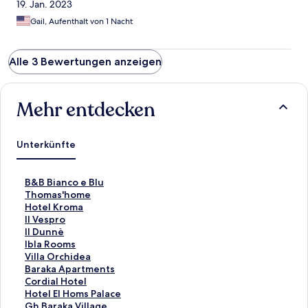
19. Jan. 2023
Gail, Aufenthalt von 1 Nacht
Alle 3 Bewertungen anzeigen
Mehr entdecken
Unterkünfte
L
B&B Bianco e Blu
i
L
Thomas'home
n
i
L
Hotel Kroma
k
n
i
L
Il Vespro
,
k
n
i
L
Il Dunnè
d
,
k
n
i
L
Ibla Rooms
e
d
,
k
n
i
L
Villa Orchidea
r
e
d
,
k
n
i
L
Baraka Apartments
d
r
e
d
,
k
n
i
L
Cordial Hotel
i
d
r
e
d
,
k
n
i
L
Hotel El Homs Palace
e
i
d
r
e
d
,
k
n
i
L
Gh Baraka Village