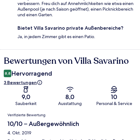
verbessern. Freu dich auf Annehmlichkeiten wie etwa einen
Außenpool (je nach Saison geöffnet), einen Picknickbereich
und einen Garten.
Bietet Villa Savarino private Außenbereiche?
Ja, in jedem Zimmer gibt es einen Patio.
Bewertungen von Villa Savarino
Bewertungen
Hervorragend
8,8
3 Bewertungen
9,0
8,0
10
Sauberkeit
Ausstattung
Personal & Service
Bewertungen
Verifizierte Bewertung
10/10 – Außergewöhnlich
4. Okt. 2019