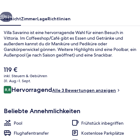
rück
Weiter
52+
Übersicht
Zimmer
Lage
Richtlinien
Villa Savarino ist eine hervorragende Wahl für einen Besuch in
Vittoria. Im Coffeeshop/Café gibt es Essen und Getränke und
außerdem kannst du dir Maniküre und Pediküre oder
Ganzkörperwickel gönnen. Weitere Highlights sind eine Poolbar, ein
Außenpool (je nach Saison geöffnet) und eine Snackbar.
Der
119 €
aktuelle
inkl. Steuern & Gebühren
Preis
31. Aug.–1. Sept.
Außenpool (je nach Saison geöffnet)
beträgt
Bewertungen
Hervorragend
8,8
Alle 3 Bewertungen anzeigen
119 €.
8,8 von 10.
Beliebte Annehmlichkeiten
Pool
Frühstück inbegriffen
Flughafentransfer
Kostenlose Parkplätze