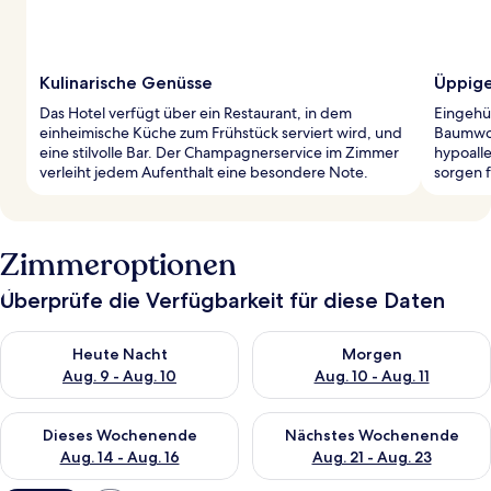
Kulinarische Genüsse
Üppige
Das Hotel verfügt über ein Restaurant, in dem
Eingehül
einheimische Küche zum Frühstück serviert wird, und
Baumwol
eine stilvolle Bar. Der Champagnerservice im Zimmer
hypoall
verleiht jedem Aufenthalt eine besondere Note.
sorgen f
Zimmeroptionen
Überprüfe die Verfügbarkeit für diese Daten
Überprüfe die Verfügbarkeit für heute Nacht, Aug. 9 - Aug. 10
Überprüfe die Verfügbarkeit fü
Heute Nacht
Morgen
Aug. 9 - Aug. 10
Aug. 10 - Aug. 11
Überprüfe die Verfügbarkeit für dieses Wochenende, Aug. 14 -
Überprüfe die Verfügbarkeit f
Dieses Wochenende
Nächstes Wochenende
Aug. 14 - Aug. 16
Aug. 21 - Aug. 23