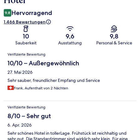
Hotel
Hervorragend
9,8
1.466 Bewertungen
10
9,6
9,8
Sauberkeit
Ausstattung
Personal & Service
Bewertungen
Verifizierte Bewertung
10/10 – Außergewöhnlich
27. Mai 2026
Sehr sauber, freundlicher Empfang und Service
Frank, Aufenthalt von 2 Nächten
Verifizierte Bewertung
8/10 – Sehr gut
6. Apr. 2026
Sehr schönes Hotel in tollerLage. Frühstück ist reichhaltig und
sehr gut. Die Standardzimmer sind wirklich sehr klein. Für eine