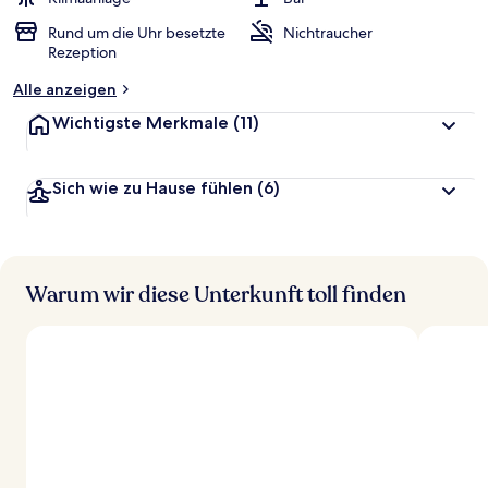
t
Rund um die Uhr besetzte
Nichtraucher
e
Rezeption
t
Alle anzeigen
Wichtigste Merkmale
(11)
Sich wie zu Hause fühlen
(6)
Warum wir diese Unterkunft toll finden