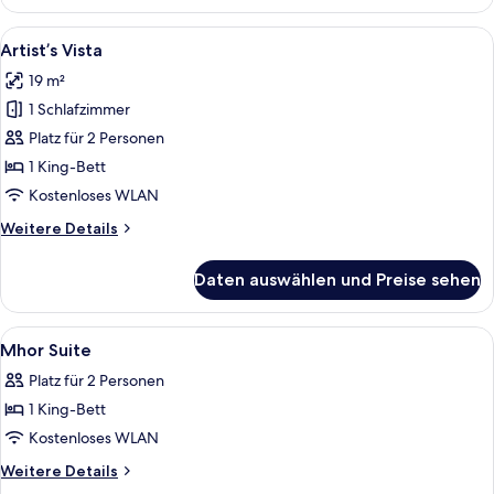
barrierefrei
(wheelchair
Alle
Ein modernes Hotelzimmer mit einem g
4
friendly)
Artist’s Vista
Fotos
19 m²
für
1 Schlafzimmer
Artist’s
Vista
Platz für 2 Personen
anzeigen
1 King-Bett
Kostenloses WLAN
Weitere
Weitere Details
Details
für
Daten auswählen und Preise sehen
Artist’s
Vista
Alle
Ein Schlafzimmer mit Bett, Stuhl, Klei
7
Mhor Suite
Fotos
Platz für 2 Personen
für
1 King-Bett
Mhor
Suite
Kostenloses WLAN
anzeigen
Weitere
Weitere Details
Details