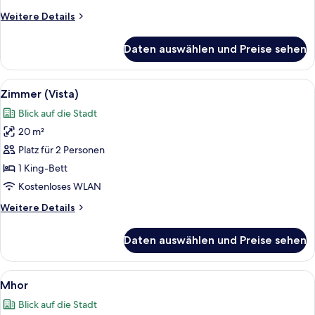
Weitere
Weitere Details
Details
für
Daten auswählen und Preise sehen
Zimmer
(Roomy)
Alle
Ein modernes Hotelzimmer mit einem g
6
Zimmer (Vista)
Fotos
Blick auf die Stadt
für
20 m²
Zimmer
(Vista)
Platz für 2 Personen
anzeigen
1 King-Bett
Kostenloses WLAN
Weitere
Weitere Details
Details
für
Daten auswählen und Preise sehen
Zimmer
(Vista)
Alle
Ein Schlafzimmer mit einem Bett, Nac
9
Mhor
Fotos
Blick auf die Stadt
für