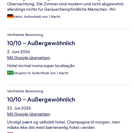
Übernachtung. Die Zimmer sind modern und nicht abgewohnt,
allerdings nichts für Geräuschempfindliche Menschen. Wir
hatten etwas Kalk in der Dusche und ein geöffnetes Amenity
Katrin, Aufenthalt von 1 Nacht
Kit, sonst aber ein sauberes Zimmer. Besonders gefallen hat uns
die Lage des Hotels. Alle (touristischen) Highlights der Stadt
sind super erreichbar, wir fühlten uns sehr sicher und hatten
Verifizierte Bewertung
einen Shuttle zum Airport quasi direkt vor der Tür.
10/10 – Außergewöhnlich
2. Juni 2026
Mit Google übersetzen
Hotel incrível numa super localização.
Eduardo N, Aufenthalt von 1 Nacht
Verifizierte Bewertung
10/10 – Außergewöhnlich
23. Juli 2026
Mit Google übersetzen
Utroligt pænt og velholdt hotel. Champagne til morgen, men
måske ikke det mest børnevenlig hotel i verden