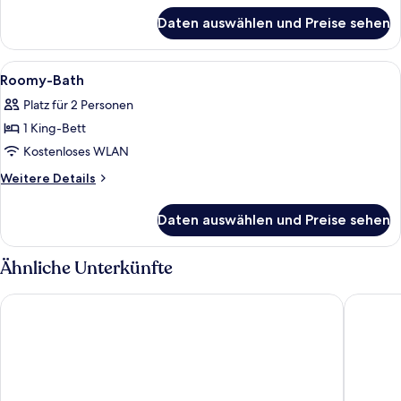
für
Daten auswählen und Preise sehen
Mhor
Suite
Alle
Ein modernes Badezimmer mit Waschtisc
4
Roomy-Bath
Fotos
Platz für 2 Personen
für
1 King-Bett
Roomy-
Bath
Kostenloses WLAN
anzeigen
Weitere
Weitere Details
Details
für
Daten auswählen und Preise sehen
Roomy-
Bath
Ähnliche Unterkünfte
Apex Waterloo Place Hotel
Malmaiso