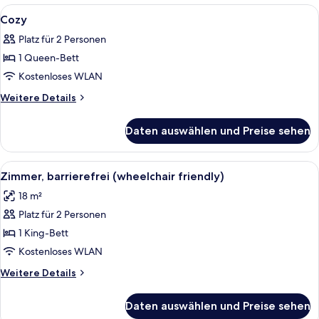
-
Alle
Ein Hotelzimmer mit einem großen Bett
5
Bath)
Cozy
Fotos
Platz für 2 Personen
für
1 Queen-Bett
Cozy
anzeigen
Kostenloses WLAN
Weitere
Weitere Details
Details
für
Daten auswählen und Preise sehen
Cozy
Alle
Ein modernes Schlafzimmer mit einem
5
Zimmer, barrierefrei (wheelchair friendly)
Fotos
18 m²
für
Platz für 2 Personen
Zimmer,
barrierefrei
1 King-Bett
(wheelchair
Kostenloses WLAN
friendly)
Weitere
Weitere Details
anzeigen
Details
für
Daten auswählen und Preise sehen
Zimmer,