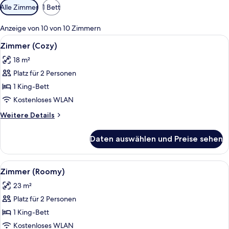
Verfügbare
Alle Zimmer
1 Bett
Filter
für
Anzeige von 10 von 10 Zimmern
Zimmer
Alle
Ein Hotelzimmer mit einem Bett, einem
5
Zimmer (Cozy)
Fotos
18 m²
für
Platz für 2 Personen
Zimmer
(Cozy)
1 King-Bett
anzeigen
Kostenloses WLAN
Weitere
Weitere Details
Details
für
Daten auswählen und Preise sehen
Zimmer
(Cozy)
Alle
Ein Hotelzimmer mit Bett, Schreibtisch,
4
Zimmer (Roomy)
Fotos
23 m²
für
Platz für 2 Personen
Zimmer
(Roomy)
1 King-Bett
anzeigen
Kostenloses WLAN