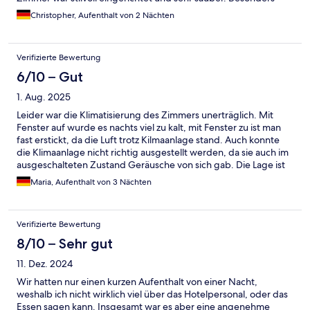
gefallen haben uns die hochwertigen Materialien, die
Christopher, Aufenthalt von 2 Nächten
kostenlose Minibar, das superbequeme Bett und die
durchdachten Kleinigkeiten, die den Aufenthalt so angenehm
machen. Das Frühstück im Nor’ Loft war ein Highlight – frisch,
Verifizierte Bewertung
abwechslungsreich und mit einem Panoramablick, der den Tag
perfekt startet. Auch abends lohnt sich ein Besuch der Rooftop-
6/10 – Gut
Bar, ideal für einen Drink über den Dächern von Edinburgh. Die
1. Aug. 2025
Lage ist unschlagbar: direkt am Bahnhof Waverley, nur wenige
Schritte von der Royal Mile, Princes Street und vielen
Leider war die Klimatisierung des Zimmers unerträglich. Mit
Sehenswürdigkeiten entfernt. Trotzdem war es angenehm
Fenster auf wurde es nachts viel zu kalt, mit Fenster zu ist man
ruhig und erholsam. Kurz gesagt: Das Market Street Hotel
fast erstickt, da die Luft trotz Kilmaanlage stand. Auch konnte
verbindet Stil, Komfort und herausragenden Service zu einem
die Klimaanlage nicht richtig ausgestellt werden, da sie auch im
Erlebnis, das man so schnell nicht vergisst. Wir kommen definitiv
ausgeschalteten Zustand Geräusche von sich gab. Die Lage ist
wieder und können es jedem empfehlen, der Edinburgh auf
super, da sowohl Bushaltestelle als auch Bahnstation fast direkt
Maria, Aufenthalt von 3 Nächten
besondere Weise erleben möchte.
vor der Tür sind. Auch zur Princes‘ Street, did für viele das
Hauptziel sein wird, braucht man keine 15 Minuten.
Verifizierte Bewertung
8/10 – Sehr gut
11. Dez. 2024
Wir hatten nur einen kurzen Aufenthalt von einer Nacht,
weshalb ich nicht wirklich viel über das Hotelpersonal, oder das
Essen sagen kann. Insgesamt war es aber eine angenehme