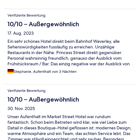
Verifizierte Bewertung
10/10 – Außergewöhnlich
17. Aug. 2023
Ein sehr schönes Hotel direkt beim Bahnhof Waverley, alle
Sehenswürdigkeiten fussläufig zu erreichen. Unzählige
Restaurants in der Nähe. Princess Street direkt gegenüber.
Personal wahnsinnig freundlich, genauso der Ausblick vom
Frühstücksraum / Bar. Das einzig negative war der Ausblick von
meinem Zimmer, eine Betonwand.
Stephanie, Aufenthalt von 3 Nächten
Verifizierte Bewertung
10/10 – Außergewöhnlich
30. Nov. 2025
Unser Aufenthalt im Market Street Hotel war rundum
fantastisch. Schon beim Betreten wird klar, wie viel Liebe zum
Detail in dieses Boutique-Hotel geflossen ist: modernes Design,
warme Atmosphäre und ein Team, das echten Service lebt. Das
Zimmer war stilvoll eingerichtet und sehr sauber. Besonders