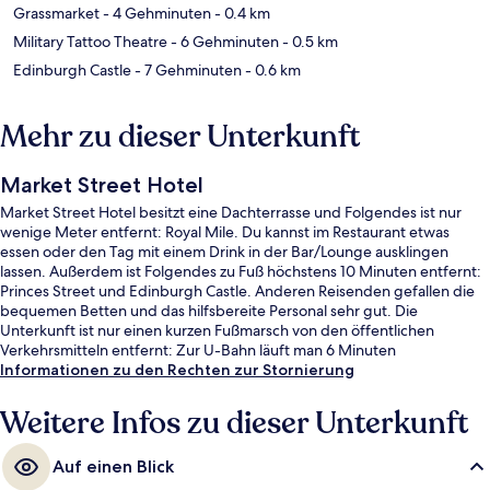
Grassmarket
- 4 Gehminuten
- 0.4 km
Military Tattoo Theatre
- 6 Gehminuten
- 0.5 km
Edinburgh Castle
- 7 Gehminuten
- 0.6 km
Mehr zu dieser Unterkunft
Market Street Hotel
Market Street Hotel besitzt eine Dachterrasse und Folgendes ist nur
wenige Meter entfernt: Royal Mile. Du kannst im Restaurant etwas
essen oder den Tag mit einem Drink in der Bar/Lounge ausklingen
lassen. Außerdem ist Folgendes zu Fuß höchstens 10 Minuten entfernt:
Princes Street und Edinburgh Castle. Anderen Reisenden gefallen die
bequemen Betten und das hilfsbereite Personal sehr gut. Die
Unterkunft ist nur einen kurzen Fußmarsch von den öffentlichen
Verkehrsmitteln entfernt: Zur U-Bahn läuft man 6 Minuten
(Straßenbahnhaltestelle St Andrew Square) bzw. 7 Minuten
Informationen zu den Rechten zur Stornierung
(Straßenbahnhaltestelle Princes Street).
Weitere Infos zu dieser Unterkunft
Auf einen Blick