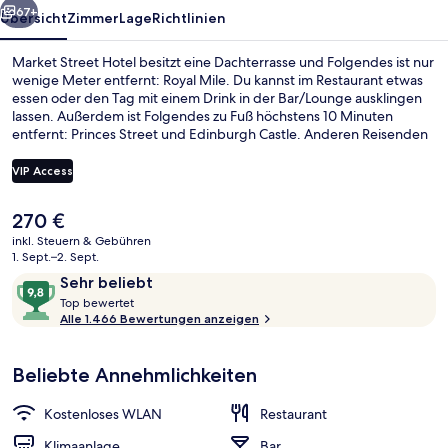
67+
Übersicht
Zimmer
Lage
Richtlinien
Market Street Hotel besitzt eine Dachterrasse und Folgendes ist nur
wenige Meter entfernt: Royal Mile. Du kannst im Restaurant etwas
essen oder den Tag mit einem Drink in der Bar/Lounge ausklingen
lassen. Außerdem ist Folgendes zu Fuß höchstens 10 Minuten
entfernt: Princes Street und Edinburgh Castle. Anderen Reisenden
gefallen die bequemen Betten und das hilfsbereite Personal sehr
gut. Die Unterkunft ist nur einen kurzen Fußmarsch von den
VIP Access
öffentlichen Verkehrsmitteln entfernt: Zur U-Bahn läuft man 6
Minuten (Straßenbahnhaltestelle St Andrew Square) bzw. 7 Minuten
Der
270 €
(Straßenbahnhaltestelle Princes Street).
Champagner-Bar
aktuelle
inkl. Steuern & Gebühren
Preis
1. Sept.–2. Sept.
beträgt
Bewertungen
9,8
Sehr beliebt
270 €.
T
von
Top bewertet
o
Alle 1.466 Bewertungen anzeigen
10,
p
Sehr
beliebt
Beliebte Annehmlichkeiten
b
e
w
Kostenloses WLAN
Restaurant
e
r
Klimaanlage
Bar