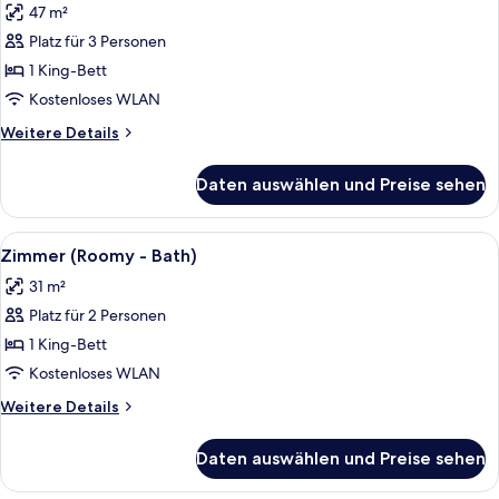
47 m²
Mhor
anzeigen
Platz für 3 Personen
1 King-Bett
Kostenloses WLAN
Weitere
Weitere Details
Details
für
Daten auswählen und Preise sehen
Mhor
Alle
Ein modernes Badezimmer mit einem 
4
Zimmer (Roomy - Bath)
Fotos
31 m²
für
Platz für 2 Personen
Zimmer
(Roomy
1 King-Bett
-
Kostenloses WLAN
Bath)
Weitere
Weitere Details
anzeigen
Details
für
Daten auswählen und Preise sehen
Zimmer
(Roomy