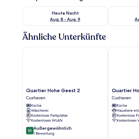
Überprüfe die Verfügbarkeit für heute Nacht, Aug. 8
Überprüfe die
Heute Nacht
Aug. 8 - Aug. 9
Au
Ähnliche Unterkünfte
Quartier Hohe Geest 2
Quartier Hoh
Quartier
Quartier
Quartier Hohe Geest 2
Quartier H
Hohe
Hohe
Cuxhaven
Cuxhaven
Geest
Geest
Küche
Küche
2
22
Wäscherei
Haustiere erl
Cuxhaven
Cuxhaven
Kostenlose Parkplätze
Kostenlose P
Kostenloses WLAN
Kostenloses
10.0
Außergewöhnlich
10
von
1 Bewertung