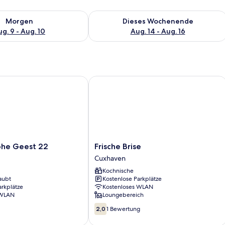
 - Aug. 9.
 Verfügbarkeit für morgen, Aug. 9 - Aug. 10.
Überprüfe die Verfügbarkeit für dies
Morgen
Dieses Wochenende
g. 9 - Aug. 10
Aug. 14 - Aug. 16
e Geest 22
Frische Brise
Frische
ohe Geest 22
Frische Brise
Brise
Cuxhaven
Cuxhaven
Kochnische
aubt
Kostenlose Parkplätze
arkplätze
Kostenloses WLAN
 WLAN
Loungebereich
2.0
2,0
1 Bewertung
von