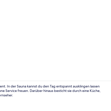
Quartier Ho
nt. In der Sauna kannst du den Tag entspannt ausklingen lassen
ne Service freuen. Darüber hinaus besticht sie durch eine Küche,
ernseher.
Fassade der