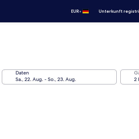
•
EUR
Unterkunft registr
Daten
G