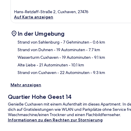
Hans-Retzlaff-Straße 2, Cuxhaven, 27476
Auf Karte anzeigen
In der Umgebung
Strand von Sahlenburg
- 7 Gehminuten
- 0.6 km
Strand von Duhnen
- 19 Autominuten
- 7.7 km
Kar
Wasserturm Cuxhaven
- 19 Autominuten
- 9.1 km
Alte Liebe
- 21 Autominuten
- 10.1 km
Strand von Cuxhaven
- 22 Autominuten
- 9.3 km
Mehr anzeigen
Quartier Hohe Geest 14
Genieße Cuxhaven mit einem Aufenthalt im dieses Apartment. In de
dich auf Gratisleistungen wie WLAN und Parkplätze ohne Service fre
Waschmaschine/einen Trockner und einen Flachbildfernseher.
Informationen zu den Rechten zur Stornierung