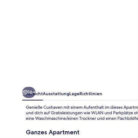
16+
Übersicht
Ausstattung
Lage
Richtlinien
Genieße Cuxhaven mit einem Aufenthalt im dieses Apartme
und dich auf Gratisleistungen wie WLAN und Parkplätze oh
eine Waschmaschine/einen Trockner und einen Flachbildf
Ganzes Apartment