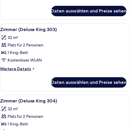
anzeigen
Details
für
Daten auswählen und Preise sehen
Zimmer
(Deluxe
King
Alle
Ein Schlafzimmer mit Holzbalkendecke,
5
207)
Zimmer (Deluxe King 303)
Fotos
32 m²
für
Platz für 2 Personen
Zimmer
(Deluxe
1 King-Bett
King
Kostenloses WLAN
303)
Weitere
Weitere Details
anzeigen
Details
für
Daten auswählen und Preise sehen
Zimmer
(Deluxe
King
Alle
Zimmer (Deluxe King 304) | Bettwäsc
7
303)
Zimmer (Deluxe King 304)
Fotos
32 m²
für
Platz für 2 Personen
Zimmer
(Deluxe
1 King-Bett