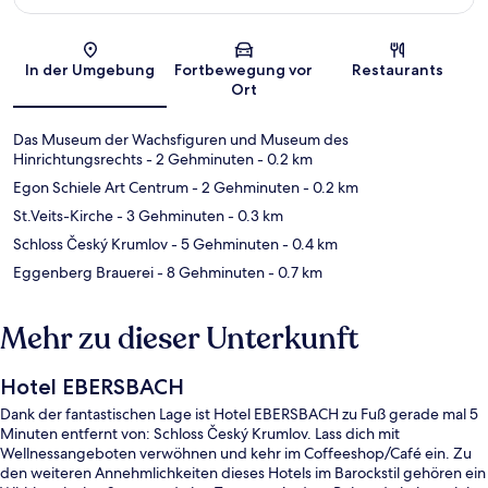
Karte
In der Umgebung
Fortbewegung vor
Restaurants
Ort
Das Museum der Wachsfiguren und Museum des
Hinrichtungsrechts
- 2 Gehminuten
- 0.2 km
Egon Schiele Art Centrum
- 2 Gehminuten
- 0.2 km
St.Veits-Kirche
- 3 Gehminuten
- 0.3 km
Schloss Český Krumlov
- 5 Gehminuten
- 0.4 km
Eggenberg Brauerei
- 8 Gehminuten
- 0.7 km
Mehr zu dieser Unterkunft
Hotel EBERSBACH
Dank der fantastischen Lage ist Hotel EBERSBACH zu Fuß gerade mal 5
Minuten entfernt von: Schloss Český Krumlov. Lass dich mit
Wellnessangeboten verwöhnen und kehr im Coffeeshop/Café ein. Zu
den weiteren Annehmlichkeiten dieses Hotels im Barockstil gehören ein