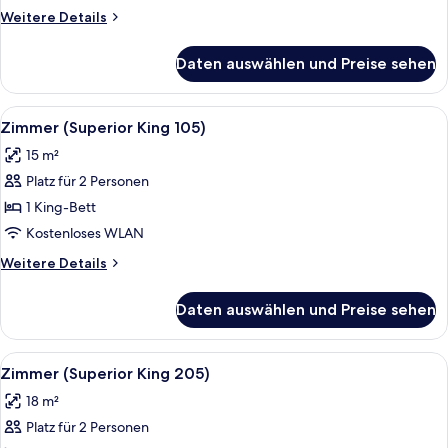
anzeigen
Weitere
Weitere Details
Details
für
Daten auswählen und Preise sehen
Einzelzimmer
(Deluxe
306)
Alle
Ein Schlafzimmer mit einem großen Be
7
Zimmer (Superior King 105)
Fotos
15 m²
für
Platz für 2 Personen
Zimmer
(Superior
1 King-Bett
King
Kostenloses WLAN
105)
Weitere
Weitere Details
anzeigen
Details
für
Daten auswählen und Preise sehen
Zimmer
(Superior
King
Alle
Ein traditionell eingerichtetes Schlaf
5
105)
Zimmer (Superior King 205)
Fotos
18 m²
für
Platz für 2 Personen
Zimmer