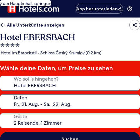
Zum Hauptinhalt springen
App herunterladen
Alle Unterkünfte anzeigen
Hotel EBERSBACH
4.0-
Sterne-
Hotel im Barockstil - Schloss Český Krumlov (0,2 km)
Unterkunft
Wähle deine Daten, um Preise zu sehen
Wo soll’s hingehen?
Daten
Gäste
Suchen