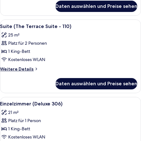
109)
für
Daten auswählen und Preise sehen
Suite
anzeigen
(The
Terrace
Alle
Ein Schlafzimmer mit einem großen Be
3
Suite
Suite (The Terrace Suite - 110)
Fotos
-
25 m²
109)
für
Platz für 2 Personen
Suite
(The
1 King-Bett
Terrace
Kostenloses WLAN
Suite
Weitere
Weitere Details
-
Details
110)
für
Daten auswählen und Preise sehen
Suite
anzeigen
(The
Terrace
Alle
Ein Schlafzimmer mit einem hölzernen
4
Suite
Einzelzimmer (Deluxe 306)
Fotos
-
21 m²
110)
für
Platz für 1 Person
Einzelzimmer
(Deluxe
1 King-Bett
306)
Kostenloses WLAN