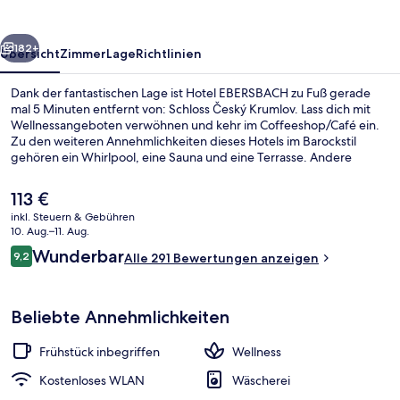
rück
Weiter
182+
Übersicht
Zimmer
Lage
Richtlinien
Dank der fantastischen Lage ist Hotel EBERSBACH zu Fuß gerade
mal 5 Minuten entfernt von: Schloss Český Krumlov. Lass dich mit
Wellnessangeboten verwöhnen und kehr im Coffeeshop/Café ein.
Zu den weiteren Annehmlichkeiten dieses Hotels im Barockstil
gehören ein Whirlpool, eine Sauna und eine Terrasse. Andere
Reisende haben viel Gutes über den Allgemeinzustand zu
berichten.
Der
113 €
aktuelle
inkl. Steuern & Gebühren
Preis
10. Aug.–11. Aug.
Zimmer (Deluxe King 103) | Bettwäsch
beträgt
Bewertungen
Wunderbar
9,2
Alle 291 Bewertungen anzeigen
113 €.
9,2 von 10.
Beliebte Annehmlichkeiten
Frühstück inbegriffen
Wellness
Kostenloses WLAN
Wäscherei