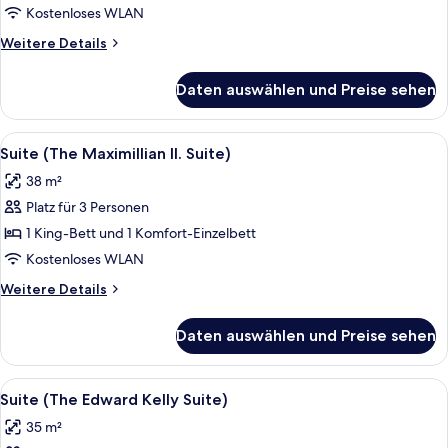
204)
Kostenloses WLAN
anzeigen
Weitere
Weitere Details
Details
für
Daten auswählen und Preise sehen
Einzelzimmer
(
204)
Alle
Ein traditionell eingerichtetes Zimme
3
Suite (The Maximillian II. Suite)
Fotos
38 m²
für
Platz für 3 Personen
Suite
(The
1 King-Bett und 1 Komfort-Einzelbett
Maximillian
Kostenloses WLAN
II.
Weitere
Weitere Details
Suite)
Details
anzeigen
für
Daten auswählen und Preise sehen
Suite
(The
Maximillian
Alle
Ein Schlafzimmer mit einem großen Bet
6
II.
Suite (The Edward Kelly Suite)
Fotos
Suite)
35 m²
für