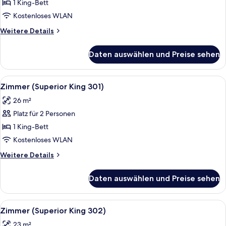
(Superior
1 King-Bett
King
Kostenloses WLAN
205)
Weitere
Weitere Details
anzeigen
Details
für
Daten auswählen und Preise sehen
Zimmer
(Superior
King
Alle
Ein Schlafzimmer mit einem hölzerne
4
205)
Zimmer (Superior King 301)
Fotos
26 m²
für
Platz für 2 Personen
Zimmer
(Superior
1 King-Bett
King
Kostenloses WLAN
301)
Weitere
Weitere Details
anzeigen
Details
für
Daten auswählen und Preise sehen
Zimmer
(Superior
King
Alle
Ein Schlafzimmer mit einem hölzernen
4
301)
Zimmer (Superior King 302)
Fotos
23 m²