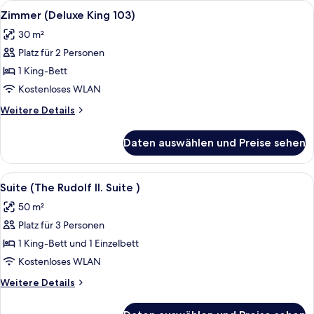
Zimmer
Alle
Ein Schlafzimmer mit einem hölzernen 
4
Zimmer (Deluxe King 103)
Fotos
30 m²
für
Platz für 2 Personen
Zimmer
(Deluxe
1 King-Bett
King
Kostenloses WLAN
103)
Weitere
Weitere Details
anzeigen
Details
für
Daten auswählen und Preise sehen
Zimmer
(Deluxe
King
Alle
Suite (The Rudolf II. Suite ) | Bettw
7
103)
Suite (The Rudolf II. Suite )
Fotos
50 m²
für
Platz für 3 Personen
Suite
(The
1 King-Bett und 1 Einzelbett
Rudolf
Kostenloses WLAN
II.
Weitere
Weitere Details
Suite
Details
)
für