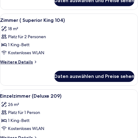
Daten auswählen und Preise sehen
Suite
anzeigen
(The
Rudolf
Alle
Ein Schlafzimmer mit einem großen Be
7
II.
Zimmer ( Superior King 104)
Fotos
Suite
18 m²
)
für
Platz für 2 Personen
Zimmer
(
1 King-Bett
Superior
Kostenloses WLAN
King
Weitere
Weitere Details
104)
Details
anzeigen
für
Daten auswählen und Preise sehen
Zimmer
(
Superior
Alle
Einzelzimmer (Delux
4
King
Einzelzimmer (Deluxe 209)
Fotos
104)
26 m²
für
Platz für 1 Person
Einzelzimmer
(Deluxe
1 King-Bett
209)
Kostenloses WLAN
anzeigen
Weitere
Weitere Details