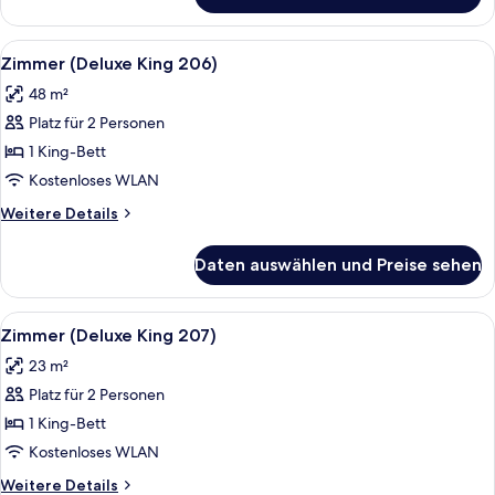
(Deluxe
King
Alle
Ein Schlafzimmer mit einem großen Be
5
202)
Zimmer (Deluxe King 206)
Fotos
48 m²
für
Platz für 2 Personen
Zimmer
(Deluxe
1 King-Bett
King
Kostenloses WLAN
206)
Weitere
Weitere Details
anzeigen
Details
für
Daten auswählen und Preise sehen
Zimmer
(Deluxe
King
Alle
Ein traditionell eingerichtetes Schl
4
206)
Zimmer (Deluxe King 207)
Fotos
23 m²
für
Platz für 2 Personen
Zimmer
(Deluxe
1 King-Bett
King
Kostenloses WLAN
207)
Weitere
Weitere Details