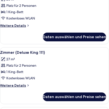
für
Platz für 2 Personen
Zimmer
(Superior
1 King-Bett
King
Kostenloses WLAN
302)
Weitere
Weitere Details
anzeigen
Details
für
Daten auswählen und Preise sehen
Zimmer
(Superior
King
Alle
Ein traditionell eingerichtetes Schlaf
5
302)
Zimmer (Deluxe King 111)
Fotos
27 m²
für
Platz für 2 Personen
Zimmer
(Deluxe
1 King-Bett
King
Kostenloses WLAN
111)
Weitere
Weitere Details
anzeigen
Details
für
Daten auswählen und Preise sehen
Zimmer
(Deluxe
King
Ein traditionell eingerichtetes Schla