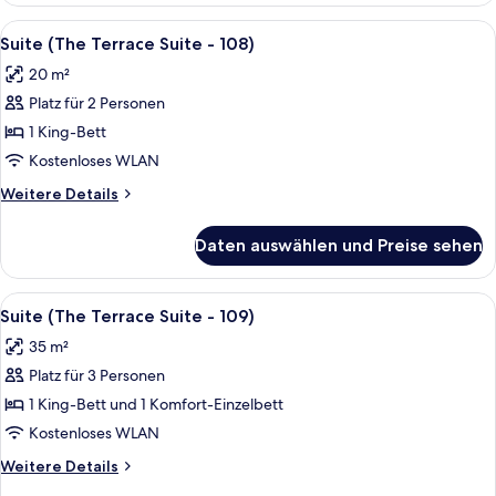
William
Alle
Suite (The Terrace Suite - 108) | Bet
4
of
Suite (The Terrace Suite - 108)
Fotos
Rosenberg
20 m²
Suite)
für
Platz für 2 Personen
Suite
(The
1 King-Bett
Terrace
Kostenloses WLAN
Suite
Weitere
Weitere Details
-
Details
108)
für
Daten auswählen und Preise sehen
Suite
anzeigen
(The
Terrace
Alle
Ein Hotelzimmer mit einem großen Bett
6
Suite
Suite (The Terrace Suite - 109)
Fotos
-
35 m²
108)
für
Platz für 3 Personen
Suite
(The
1 King-Bett und 1 Komfort-Einzelbett
Terrace
Kostenloses WLAN
Suite
Weitere
Weitere Details
-
Details