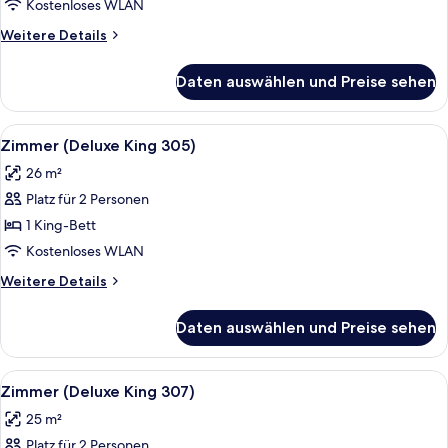
King
Kostenloses WLAN
304)
Weitere
Weitere Details
anzeigen
Details
für
Daten auswählen und Preise sehen
Zimmer
(Deluxe
King
Alle
Zimmer (Deluxe King 305) | Bettwäsc
6
304)
Zimmer (Deluxe King 305)
Fotos
26 m²
für
Platz für 2 Personen
Zimmer
(Deluxe
1 King-Bett
King
Kostenloses WLAN
305)
Weitere
Weitere Details
anzeigen
Details
für
Daten auswählen und Preise sehen
Zimmer
(Deluxe
King
Alle
Ein Schlafzimmer mit schrägverdeckter
5
305)
Zimmer (Deluxe King 307)
Fotos
25 m²
für
Platz für 2 Personen