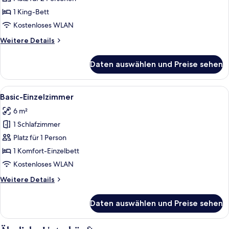
Zimmer
(Deluxe
1 King-Bett
King
Kostenloses WLAN
307)
Weitere
Weitere Details
anzeigen
Details
für
Daten auswählen und Preise sehen
Zimmer
(Deluxe
King
Alle
Ein Zimmer mit Bett, Sessel, Tisch, L
4
307)
Basic-Einzelzimmer
Fotos
6 m²
für
1 Schlafzimmer
Basic-
Einzelzimmer
Platz für 1 Person
anzeigen
1 Komfort-Einzelbett
Kostenloses WLAN
Weitere
Weitere Details
Details
für
Daten auswählen und Preise sehen
Basic-
Einzelzimmer