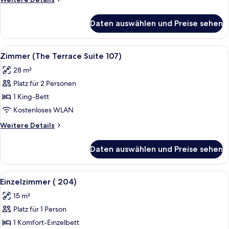
Details
für
Daten auswählen und Preise sehen
Einzelzimmer
(Deluxe
209)
Alle
Zimmer (The Terrace Suite 107) | Bet
4
Zimmer (The Terrace Suite 107)
Fotos
28 m²
für
Platz für 2 Personen
Zimmer
(The
1 King-Bett
Terrace
Kostenloses WLAN
Suite
Weitere
Weitere Details
107)
Details
anzeigen
für
Daten auswählen und Preise sehen
Zimmer
(The
Terrace
Alle
Ein Schlafzimmer mit einem Bett, ein
4
Suite
Einzelzimmer ( 204)
Fotos
107)
15 m²
für
Platz für 1 Person
Einzelzimmer
(
1 Komfort-Einzelbett