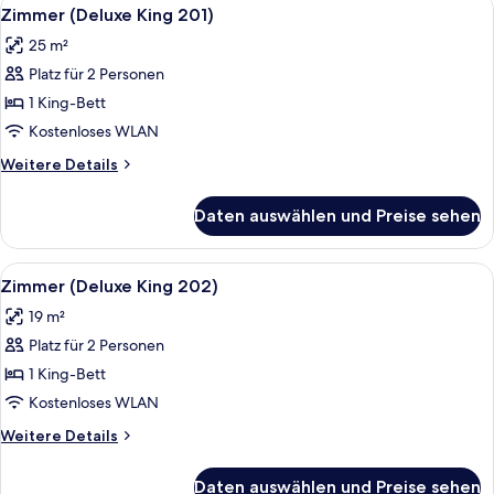
Alle
5
111)
Zimmer (Deluxe King 201)
Fotos
25 m²
für
Platz für 2 Personen
Zimmer
(Deluxe
1 King-Bett
King
Kostenloses WLAN
201)
Weitere
Weitere Details
anzeigen
Details
für
Daten auswählen und Preise sehen
Zimmer
(Deluxe
King
Alle
Ein Schlafzimmer mit einem großen Bet
5
201)
Zimmer (Deluxe King 202)
Fotos
19 m²
für
Platz für 2 Personen
Zimmer
(Deluxe
1 King-Bett
King
Kostenloses WLAN
202)
Weitere
Weitere Details
anzeigen
Details
für
Daten auswählen und Preise sehen
Zimmer