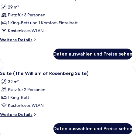
Fotos
Suite)
29 m²
für
Platz für 3 Personen
Suite
(The
1 King-Bett und 1 Komfort-Einzelbett
A.
Kostenloses WLAN
M.
Weitere
Weitere Details
Ebersbach
Details
Suite)
für
Daten auswählen und Preise sehen
Suite
anzeigen
(The
A.
Alle
Suite (The William of Rosenberg Suit
5
M.
Suite (The William of Rosenberg Suite)
Fotos
Ebersbach
32 m²
Suite)
für
Platz für 2 Personen
Suite
(The
1 King-Bett
William
Kostenloses WLAN
of
Weitere
Weitere Details
Rosenberg
Details
Suite)
für
Daten auswählen und Preise sehen
Suite
anzeigen
(The