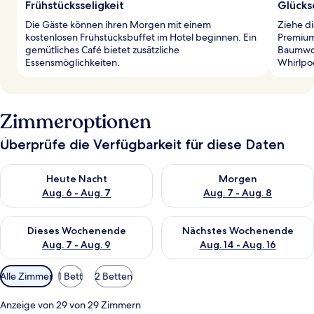
Frühstücksseligkeit
Glücks
Die Gäste können ihren Morgen mit einem
Ziehe di
kostenlosen Frühstücksbuffet im Hotel beginnen. Ein
Premium
gemütliches Café bietet zusätzliche
Baumwol
Essensmöglichkeiten.
Whirlpo
Zimmeroptionen
Überprüfe die Verfügbarkeit für diese Daten
Überprüfe die Verfügbarkeit für heute Nacht, Aug. 6 - Aug. 7.
Überprüfe die Verfügbarkeit f
Heute Nacht
Morgen
Aug. 6 - Aug. 7
Aug. 7 - Aug. 8
Überprüfe die Verfügbarkeit für dieses Wochenende, Aug. 7 - 
Überprüfe die Verfügbarkeit f
Dieses Wochenende
Nächstes Wochenende
Aug. 7 - Aug. 9
Aug. 14 - Aug. 16
Verfügbare
Alle Zimmer
1 Bett
2 Betten
Filter
für
Anzeige von 29 von 29 Zimmern