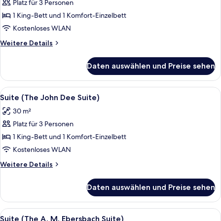
Platz für 3 Personen
Suite
(The
1 King-Bett und 1 Komfort-Einzelbett
Edward
Kostenloses WLAN
Kelly
Weitere
Weitere Details
Suite)
Details
anzeigen
für
Daten auswählen und Preise sehen
Suite
(The
Edward
Alle
Ein Hotelzimmer mit zwei Betten, ei
3
Kelly
Suite (The John Dee Suite)
Fotos
Suite)
30 m²
für
Platz für 3 Personen
Suite
(The
1 King-Bett und 1 Komfort-Einzelbett
John
Kostenloses WLAN
Dee
Weitere
Weitere Details
Suite)
Details
anzeigen
für
Daten auswählen und Preise sehen
Suite
(The
John
Alle
Ein traditionell eingerichteter Raum m
8
Dee
Suite (The A. M. Ebersbach Suite)