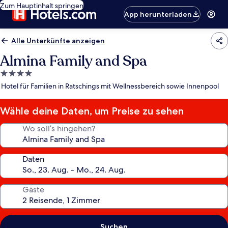
Zum Hauptinhalt springen
App herunterladen
Alle Unterkünfte anzeigen
Almina Family and Spa
4.0-
Sterne-
Hotel für Familien in Ratschings mit Wellnessbereich sowie Innenpool
Unterkunft
Wähle deine Daten, um Preise zu sehen
Wo soll’s hingehen?
Daten
Gäste
Suchen