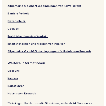
t
P
Allgemeine Geschäftsbedingungen von FeWo-direkt
a
s
Barrierefreiheit
s
Datenschutz
e
i
Cookies
e
r
Rechtliche Hinweise/Kontakt
Inhaltsrichtlinien und Melden von Inhalten
Allgemeine Geschäftsbedingungen für Hotels.com Rewards
Weitere Informationen
Über uns
Karriere
Reiseführer
Hotels.com Rewards
*Bei einigen Hotels muss die Stornierung mehr als 24 Stunden vor