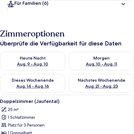
Für Familien
(6)
Zimmeroptionen
Überprüfe die Verfügbarkeit für diese Daten
Überprüfe die Verfügbarkeit für heute Nacht, Aug. 9 - Aug. 10
Überprüfe die Verfügbarkeit fü
Heute Nacht
Morgen
Aug. 9 - Aug. 10
Aug. 10 - Aug. 11
Überprüfe die Verfügbarkeit für dieses Wochenende, Aug. 14 -
Überprüfe die Verfügbarkeit f
Dieses Wochenende
Nächstes Wochenende
Aug. 14 - Aug. 16
Aug. 21 - Aug. 23
Alle
Ein Hotelzimmer mit einem hölzernen B
5
Doppelzimmer (Jaufental)
Fotos
25 m²
für
1 Schlafzimmer
Doppelzimmer
(Jaufental)
Platz für 3 Personen
anzeigen
1 Doppelbett