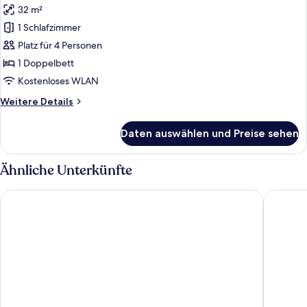
32 m²
für
1 Schlafzimmer
Junior-
Suite
Platz für 4 Personen
anzeigen
1 Doppelbett
Kostenloses WLAN
Weitere
Weitere Details
Details
für
Daten auswählen und Preise sehen
Junior-
Suite
Ähnliche Unterkünfte
Sporthotel Kalcherhof
Hotel KR