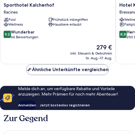
Sporthotel
Hotel
Sporthotel Kalcherhof
Hotel 
Kalcherhof
KRONE
Racines
Bressan
Racines
-
Pool
Frühstück inbegriffen
Wellne
eat,
Wellness
Haustiere erlaubt
Parkpl
drink,
stay
9.2
8.8
Wunderbar
Her
9,2
8,8
Bressan
von
von
66 Bewertungen
250 
10,
10,
Der
279 €
Wunderbar,
Hervorr
Preis
66
250
inkl. Steuern & Gebühren
beträgt
16. Aug.–17. Aug.
Bewertungen
Bewert
279 €
Ähnliche Unterkünfte vergleichen
Melde dich an, um verfügbare Rabatte und Vorteile
anzuzeigen. Mehr Prämien für noch mehr Abenteuer!
Anmelden
Jetzt kostenlos registrieren
Zur Gegend