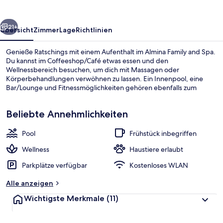
rück
Weiter
21+
Übersicht
Zimmer
Lage
Richtlinien
Genieße Ratschings mit einem Aufenthalt im Almina Family and Spa.
Du kannst im Coffeeshop/Café etwas essen und den
Wellnessbereich besuchen, um dich mit Massagen oder
Körperbehandlungen verwöhnen zu lassen. Ein Innenpool, eine
Bar/Lounge und Fitnessmöglichkeiten gehören ebenfalls zum
Angebot.
Beliebte Annehmlichkeiten
Pool
Frühstück inbegriffen
Tägliches inbegriffenes Frühstücksbuf
Wellness
Haustiere erlaubt
Parkplätze verfügbar
Kostenloses WLAN
Alle anzeigen
Wichtigste Merkmale
(11)