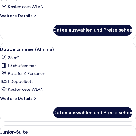
Kostenloses WLAN
Weitere
Weitere Details
Details
für
Daten auswählen und Preise sehen
Doppelzimmer
(Jaufental)
Alle
Ein Hotelzimmer mit einem hölzernen B
5
Doppelzimmer (Almina)
Fotos
25 m²
für
1 Schlafzimmer
Doppelzimmer
(Almina)
Platz für 4 Personen
anzeigen
1 Doppelbett
Kostenloses WLAN
Weitere
Weitere Details
Details
für
Daten auswählen und Preise sehen
Doppelzimmer
(Almina)
Alle
Ein Hotelzimmer mit einem hölzernen B
5
Junior-Suite
Fotos