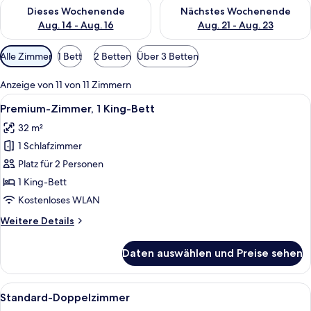
Überprüfe die Verfügbarkeit für dieses Wochenende, Aug. 14 -
Überprüfe die Verfügbarkeit f
Dieses Wochenende
Nächstes Wochenende
Aug. 14 - Aug. 16
Aug. 21 - Aug. 23
Verfügbare
Alle Zimmer
1 Bett
2 Betten
Über 3 Betten
Filter
für
Anzeige von 11 von 11 Zimmern
Zimmer
Alle
Ein weißer Makramee-Hängekorb mit 
5
Premium-Zimmer, 1 King-Bett
Fotos
32 m²
für
1 Schlafzimmer
Premium-
Zimmer,
Platz für 2 Personen
1 King-
1 King-Bett
Bett
Kostenloses WLAN
anzeigen
Weitere
Weitere Details
Details
für
Daten auswählen und Preise sehen
Premium-
Zimmer,
1 King-
Alle
Ein Hotelzimmer mit einem großen Bet
6
Bett
Standard-Doppelzimmer
Fotos