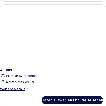
Zimmer
Zimmer
Platz für 10 Personen
Kostenloses WLAN
Weitere
Weitere Details
Details
für
Daten auswählen und Preise sehen
Zimmer