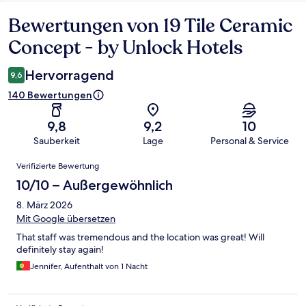
Bewertungen von 19 Tile Ceramic
Bewertungen
Concept - by Unlock Hotels
Hervorragend
9,6
140 Bewertungen
9,8
9,2
10
Sauberkeit
Lage
Personal & Service
Bewertungen
Verifizierte Bewertung
10/10 – Außergewöhnlich
8. März 2026
Mit Google übersetzen
That staff was tremendous and the location was great! Will
definitely stay again!
Jennifer, Aufenthalt von 1 Nacht