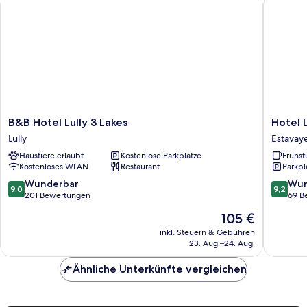
B&B Hotel Lully 3 Lakes
Hotel Le
B&B
Hotel
B&B Hotel Lully 3 Lakes
Hotel 
Hotel
Le
Lully
Estavaye
Lully
Rive
Haustiere erlaubt
Kostenlose Parkplätze
Frühst
3
Sud
Kostenloses WLAN
Restaurant
Parkpl
Lakes
Estavaye
Lully
le-
9.0
9.2
Wunderbar
Wun
9,0
9,2
Lac
von
von
201 Bewertungen
69 B
10,
10,
Der
105 €
Wunderbar,
Wunder
Preis
201
69
inkl. Steuern & Gebühren
beträgt
23. Aug.–24. Aug.
Bewertungen
Bewert
105 €
Ähnliche Unterkünfte vergleichen