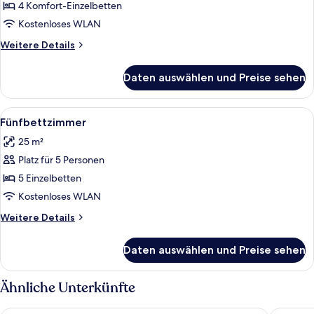
anzeigen
4 Komfort-Einzelbetten
Kostenloses WLAN
Weitere
Weitere Details
Details
für
Daten auswählen und Preise sehen
Vierbettzimmer
Alle
Ein Hotelzimmer mit einem Bett, Nach
9
Fünfbettzimmer
Fotos
25 m²
für
Platz für 5 Personen
Fünfbettzimmer
anzeigen
5 Einzelbetten
Kostenloses WLAN
Weitere
Weitere Details
Details
für
Daten auswählen und Preise sehen
Fünfbettzimmer
Ähnliche Unterkünfte