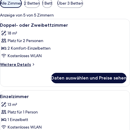
Verfügbare
Alle Zimmer
2 Betten
1 Bett
Über 3 Betten
Filter
für
Anzeige von 5 von 5 Zimmern
Zimmer
Alle
Ein Hotelzimmer mit einem Bett, Nach
9
Doppel- oder Zweibettzimmer
Fotos
18 m²
für
Platz für 2 Personen
Doppel-
oder
2 Komfort-Einzelbetten
Zweibettzimmer
Kostenloses WLAN
anzeigen
Weitere
Weitere Details
Details
für
Daten auswählen und Preise sehen
Doppel-
oder
Zweibettzimmer
Alle
Ein Hotelzimmer mit einem Bett, Nach
9
Einzelzimmer
Fotos
13 m²
für
Platz für 1 Person
Einzelzimmer
anzeigen
1 Einzelbett
Kostenloses WLAN