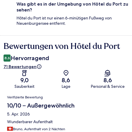
Was gibt es in der Umgebung von Hôtel du Port zu
sehen?
Hôtel du Port ist nur einen 6-minütigen Fußweg von
Neuenburgersee entfernt.
Bewertungen von Hôtel du Port
Bewertungen
Hervorragend
8,6
71 Bewertungen
9,0
8,6
8,6
Sauberkeit
Lage
Personal & Service
Bewertungen
Verifizierte Bewertung
10/10 – Außergewöhnlich
5. Apr. 2026
Wunderbarer Aufenthalt
Bruno, Aufenthalt von 2 Nächten