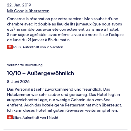
22. Jan. 2019
Mit Google übersetzen
Concerne la réservation par votre service : Mon souhait d'une
chambre avec lit double au lieu de lits jumeaux (que nous avons
eus) ne semble pas avoir été correctement transmise à l'hôtel.
Sinon séjour agréable, avec même la vue de notre lit sur l'éclipse
de lune du 21 janvier à 5h du matin !
Louis, Aufenthalt von 2 Nächten
Verifizierte Bewertung
10/10 – Außergewöhnlich
8. Juni 2026
Das Personal ist sehr zuvorkommend und freundlich. Das
Hotelzimmer war sehr sauber und geräumig. Das Hotel liegt in
ausgezeichneter Lage, nur wenige Gehminuten vom See
entfernt. Auch das hoteleigene Restaurant hat mich überzeugt.
Ich kann dieses Hotel mit gutem Gewissen weiterempfehlen.
Lilian, Aufenthalt von 1 Nacht