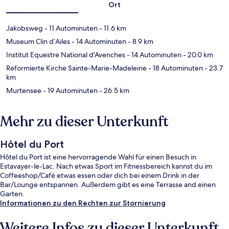
Ort
Jakobsweg
- 11 Autominuten
- 11.6 km
Museum Clin d’Ailes
- 14 Autominuten
- 8.9 km
Institut Equestre National d'Avenches
- 14 Autominuten
- 20.0 km
Reformierte Kirche Sainte-Marie-Madeleine
- 18 Autominuten
- 23.7
km
Murtensee
- 19 Autominuten
- 26.5 km
Mehr zu dieser Unterkunft
Hôtel du Port
Hôtel du Port ist eine hervorragende Wahl für einen Besuch in
Estavayer-le-Lac. Nach etwas Sport im Fitnessbereich kannst du im
Coffeeshop/Café etwas essen oder dich bei einem Drink in der
Bar/Lounge entspannen. Außerdem gibt es eine Terrasse and einen
Garten.
Informationen zu den Rechten zur Stornierung
Weitere Infos zu dieser Unterkunft