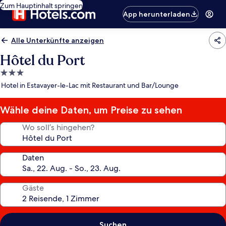
Zum Hauptinhalt springen
App herunterladen
Alle Unterkünfte anzeigen
Hôtel du Port
3.0-
Sterne-
Hotel in Estavayer-le-Lac mit Restaurant und Bar/Lounge
Unterkunft
Wähle deine Daten, um Preise zu sehen
Wo soll’s hingehen?
Daten
Gäste
Suchen