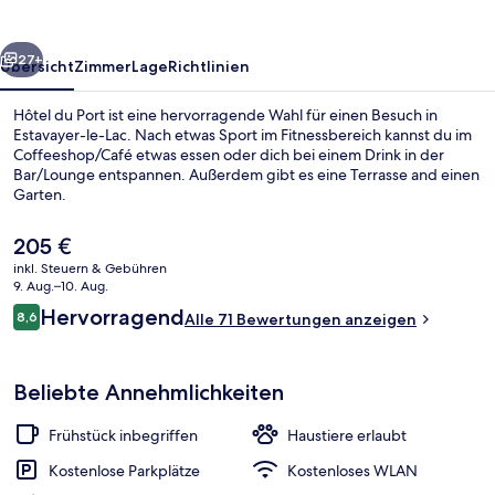
rück
Weiter
27+
Übersicht
Zimmer
Lage
Richtlinien
Hôtel du Port ist eine hervorragende Wahl für einen Besuch in
Estavayer-le-Lac. Nach etwas Sport im Fitnessbereich kannst du im
Coffeeshop/Café etwas essen oder dich bei einem Drink in der
Bar/Lounge entspannen. Außerdem gibt es eine Terrasse and einen
Garten.
Der
205 €
aktuelle
inkl. Steuern & Gebühren
Preis
9. Aug.–10. Aug.
Fassade der Unterkunft
beträgt
Bewertungen
Hervorragend
8,6
Alle 71 Bewertungen anzeigen
205 €.
8,6 von 10.
Beliebte Annehmlichkeiten
Frühstück inbegriffen
Haustiere erlaubt
Kostenlose Parkplätze
Kostenloses WLAN