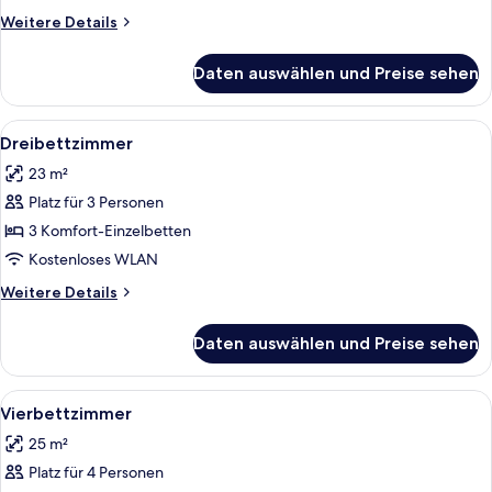
Weitere
Weitere Details
Details
für
Daten auswählen und Preise sehen
Einzelzimmer
Alle
Ein Hotelzimmer mit einem Bett, Nach
9
Dreibettzimmer
Fotos
23 m²
für
Platz für 3 Personen
Dreibettzimmer
anzeigen
3 Komfort-Einzelbetten
Kostenloses WLAN
Weitere
Weitere Details
Details
für
Daten auswählen und Preise sehen
Dreibettzimmer
Alle
Ein Hotelzimmer mit einem Bett, Nach
9
Vierbettzimmer
Fotos
25 m²
für
Platz für 4 Personen
Vierbettzimmer