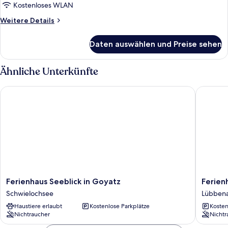
anzeigen
Kostenloses WLAN
Weitere
Weitere Details
Details
für
Daten auswählen und Preise sehen
Apartment
(4)
Ähnliche Unterkünfte
Ferienhaus Seeblick in Goyatz
Ferienha
Ferienhaus
Ferienh
Ferienhaus Seeblick in Goyatz
Ferien
Seeblick
Herz
Schwielochsee
Lübben
in
Lübben
Haustiere erlaubt
Kostenlose Parkplätze
Kosten
Goyatz
Nichtraucher
Nichtr
Schwielochsee