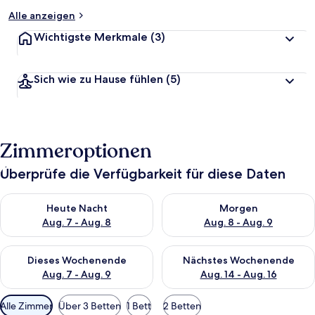
Alle anzeigen
Wichtigste Merkmale
(3)
Sich wie zu Hause fühlen
(5)
Zimmeroptionen
Überprüfe die Verfügbarkeit für diese Daten
Überprüfe die Verfügbarkeit für heute Nacht, Aug. 7 - Aug. 8.
Überprüfe die Verfügbarkeit f
Heute Nacht
Morgen
Aug. 7 - Aug. 8
Aug. 8 - Aug. 9
Überprüfe die Verfügbarkeit für dieses Wochenende, Aug. 7 - 
Überprüfe die Verfügbarkeit f
Dieses Wochenende
Nächstes Wochenende
Aug. 7 - Aug. 9
Aug. 14 - Aug. 16
Verfügbare
Alle Zimmer
Über 3 Betten
1 Bett
2 Betten