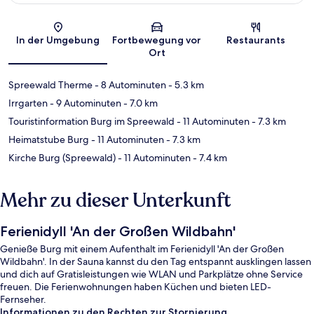
Karte
In der Umgebung
Fortbewegung vor
Restaurants
Ort
Spreewald Therme
- 8 Autominuten
- 5.3 km
Irrgarten
- 9 Autominuten
- 7.0 km
Touristinformation Burg im Spreewald
- 11 Autominuten
- 7.3 km
Heimatstube Burg
- 11 Autominuten
- 7.3 km
Kirche Burg (Spreewald)
- 11 Autominuten
- 7.4 km
Mehr zu dieser Unterkunft
Ferienidyll 'An der Großen Wildbahn'
Genieße Burg mit einem Aufenthalt im Ferienidyll 'An der Großen
Wildbahn'. In der Sauna kannst du den Tag entspannt ausklingen lassen
und dich auf Gratisleistungen wie WLAN und Parkplätze ohne Service
freuen. Die Ferienwohnungen haben Küchen und bieten LED-
Fernseher.
Informationen zu den Rechten zur Stornierung