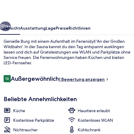
Großen
Wildbahn'
rück
Weiter
19+
Übersicht
Ausstattung
Lage
Preise
Richtlinien
Genieße Burg mit einem Aufenthalt im Ferienidyll 'An der Großen
Wildbahn'. In der Sauna kannst du den Tag entspannt ausklingen
lassen und dich auf Gratisleistungen wie WLAN und Parkplätze ohne
Service freuen. Die Ferienwohnungen haben Küchen und bieten
LED-Fernseher.
Bewertungen
Außergewöhnlich
10
1 Bewertung anzeigen
10 von 10.
Unterkunftsgelände
Beliebte Annehmlichkeiten
Küche
Haustiere erlaubt
Kostenlose Parkplätze
Kostenloses WLAN
Nichtraucher
Kühlschrank