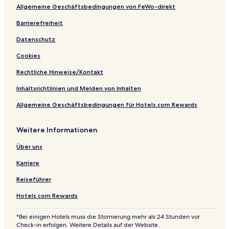
u
e
Allgemeine Geschäftsbedingungen von FeWo-direkt
n
n
d
Barrierefreiheit
W
Datenschutz
e
l
Cookies
l
n
Rechtliche Hinweise/Kontakt
e
s
Inhaltsrichtlinien und Melden von Inhalten
s
Allgemeine Geschäftsbedingungen für Hotels.com Rewards
Weitere Informationen
Über uns
Karriere
Reiseführer
Hotels.com Rewards
*Bei einigen Hotels muss die Stornierung mehr als 24 Stunden vor
Check-in erfolgen. Weitere Details auf der Website.