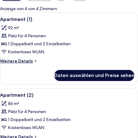
Filter
für
Anzeige von 4 von 4 Zimmern
Zimmer
Alle
Apartment (1) | Kostenloses WLAN, Be
3
Apartment (1)
Fotos
92 m²
für
Platz für 4 Personen
Apartment
(1)
1 Doppelbett und 2 Einzelbetten
anzeigen
Kostenloses WLAN
Weitere
Weitere Details
Details
für
Daten auswählen und Preise sehen
Apartment
(1)
Alle
Apartment (2) | Kostenloses WLAN, B
3
Apartment (2)
Fotos
86 m²
für
Platz für 4 Personen
Apartment
(2)
1 Doppelbett und 2 Einzelbetten
anzeigen
Kostenloses WLAN
Weitere
Weitere Details