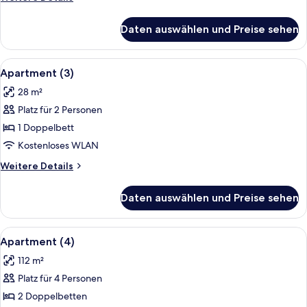
Details
für
Daten auswählen und Preise sehen
Apartment
(2)
Alle
Ein ordentlich bezogenes Bett mit ei
3
Apartment (3)
Fotos
28 m²
für
Platz für 2 Personen
Apartment
(3)
1 Doppelbett
anzeigen
Kostenloses WLAN
Weitere
Weitere Details
Details
für
Daten auswählen und Preise sehen
Apartment
(3)
Alle
Apartment (4) | Kostenloses WLAN, B
6
Apartment (4)
Fotos
112 m²
für
Platz für 4 Personen
Apartment
(4)
2 Doppelbetten