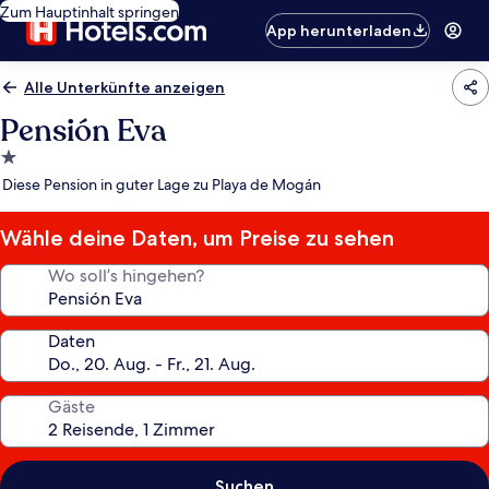
Zum Hauptinhalt springen
App herunterladen
Alle Unterkünfte anzeigen
Pensión Eva
1.0-
Stern-
Diese Pension in guter Lage zu Playa de Mogán
Unterkunft
Wähle deine Daten, um Preise zu sehen
Wo soll’s hingehen?
Daten
Gäste
Suchen