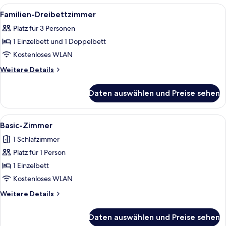
Alle
Dusche, Regendusche, Handtücher
9
Familien-Dreibettzimmer
Fotos
Platz für 3 Personen
für
1 Einzelbett und 1 Doppelbett
Familien-
Dreibettzimmer
Kostenloses WLAN
anzeigen
Weitere
Weitere Details
Details
für
Daten auswählen und Preise sehen
Familien-
Dreibettzimmer
Alle
Ein kleines Zimmer mit einem Bett, e
6
Basic-Zimmer
Fotos
1 Schlafzimmer
für
Platz für 1 Person
Basic-
Zimmer
1 Einzelbett
anzeigen
Kostenloses WLAN
Weitere
Weitere Details
Details
für
Daten auswählen und Preise sehen
Basic-