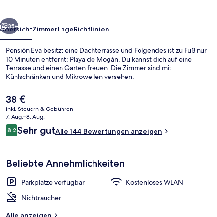
rück
Weiter
35+
Übersicht
Zimmer
Lage
Richtlinien
Pensión Eva besitzt eine Dachterrasse und Folgendes ist zu Fuß nur
10 Minuten entfernt: Playa de Mogán. Du kannst dich auf eine
Terrasse und einen Garten freuen. Die Zimmer sind mit
Kühlschränken und Mikrowellen versehen.
Der
38 €
aktuelle
inkl. Steuern & Gebühren
Preis
7. Aug.–8. Aug.
beträgt
Bewertungen
Sehr gut
8,2
Blick von der Unterkunft
Alle 144 Bewertungen anzeigen
38 €.
8,2 von 10.
Beliebte Annehmlichkeiten
Parkplätze verfügbar
Kostenloses WLAN
Nichtraucher
Alle anzeigen