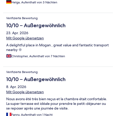
Preis -Leistungsverhältnis nicht zu überbieten. Es ist NICHT, wie
Helga, Aufenthalt von 3 Nächten
beschrieben für Rollstühle geeignet, da die Straße extrem steil
und die Türen eng sind und es gibt keinen Aufzug.
Verifizierte Bewertung
10/10 – Außergewöhnlich
23. Apr. 2026
Mit Google übersetzen
A delightful place in Mogan , great value and fantastic transport
nearby 🌞
Christopher, Aufenthalt von 7 Nächten
Verifizierte Bewertung
10/10 – Außergewöhnlich
8. Apr. 2026
Mit Google übersetzen
Nous avons été très bien reçus et la chambre était confortable.
La super terrasse est idéale pour prendre le petit-déjeuner ou
se reposer après une journée de visite.
Fanny, Aufenthalt von 1 Nacht