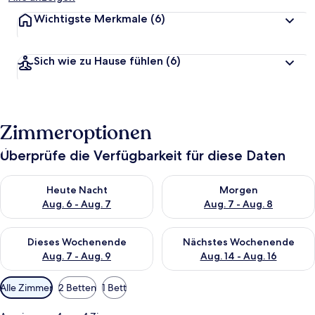
Wichtigste Merkmale
(6)
Sich wie zu Hause fühlen
(6)
Zimmeroptionen
Überprüfe die Verfügbarkeit für diese Daten
Überprüfe die Verfügbarkeit für heute Nacht, Aug. 6 - Aug. 7.
Überprüfe die Verfügbarkeit f
Heute Nacht
Morgen
Aug. 6 - Aug. 7
Aug. 7 - Aug. 8
Überprüfe die Verfügbarkeit für dieses Wochenende, Aug. 7 - 
Überprüfe die Verfügbarkeit f
Dieses Wochenende
Nächstes Wochenende
Aug. 7 - Aug. 9
Aug. 14 - Aug. 16
Verfügbare
Alle Zimmer
2 Betten
1 Bett
Filter
für