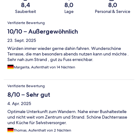
8,4
8,0
8,0
Sauberkeit
Lage
Personal & Service
Bewertungen
Verifizierte Bewertung
10/10 – Außergewöhnlich
23. Sept. 2025
Würden immer wieder gerne dahin fahren. Wunderschöne
Terrasse, die man besonders abends nutzen kann und möchte .
Sehr nah zum Strand , gut zu Fuss erreichbar.
Margarita, Aufenthalt von 14 Nächten
Verifizierte Bewertung
8/10 – Sehr gut
4. Apr. 2025
Optimale Unterkunft zum Wandern. Nahe einer Bushaltestelle
und nicht weit vom Zentrum und Strand. Schöne Dachterrasse
und Küche für Selvstversorger.
Thomas, Aufenthalt von 2 Nächten