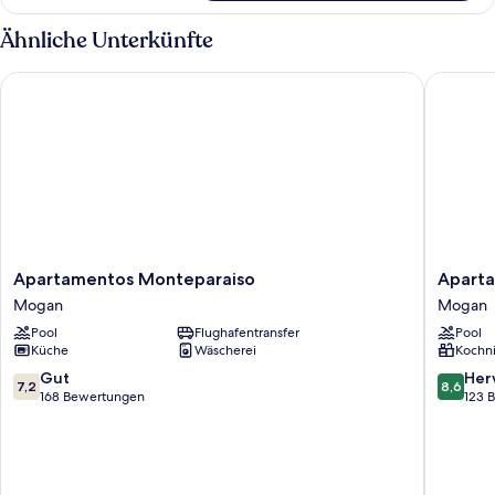
Zimmer
Ähnliche Unterkünfte
Apartamentos Monteparaiso
Apartam
Apartamentos
Apartam
Apartamentos Monteparaiso
Aparta
Monteparaiso
Curasol
Mogan
Mogan
Mogan
Mogan
Pool
Flughafentransfer
Pool
Küche
Wäscherei
Kochn
7.2
8.6
Gut
Her
7,2
8,6
von
von
168 Bewertungen
123 
10,
10,
Gut,
Hervorr
168
123
Bewertungen
Bewert