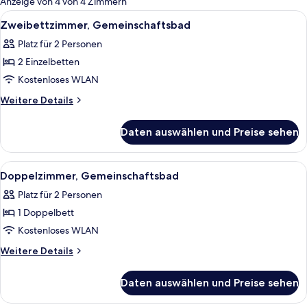
Anzeige von 4 von 4 Zimmern
Zimmer
Alle
Zweibettzimmer, Gemeinschaftsbad | 
12
Zweibettzimmer, Gemeinschaftsbad
Fotos
Platz für 2 Personen
für
2 Einzelbetten
Zweibettzimmer,
Gemeinschaftsbad
Kostenloses WLAN
anzeigen
Weitere
Weitere Details
Details
für
Daten auswählen und Preise sehen
Zweibettzimmer,
Gemeinschaftsbad
Alle
Ein Schlafzimmer mit einem Bett, ein
8
Doppelzimmer, Gemeinschaftsbad
Fotos
Platz für 2 Personen
für
1 Doppelbett
Doppelzimmer,
Gemeinschaftsbad
Kostenloses WLAN
anzeigen
Weitere
Weitere Details
Details
für
Daten auswählen und Preise sehen
Doppelzimmer,
Gemeinschaftsbad