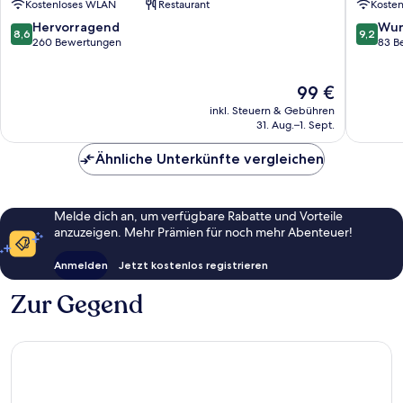
Kostenloses WLAN
Restaurant
Koste
Oyten
8.6
9.2
Hervorragend
Wun
8,6
9,2
von
von
260 Bewertungen
83 B
10,
10,
Hervorragend,
Wunder
Der
99 €
260
83
Preis
Bewertungen
Bewert
inkl. Steuern & Gebühren
beträgt
31. Aug.–1. Sept.
99 €
Ähnliche Unterkünfte vergleichen
Melde dich an, um verfügbare Rabatte und Vorteile
anzuzeigen. Mehr Prämien für noch mehr Abenteuer!
Anmelden
Jetzt kostenlos registrieren
Zur Gegend