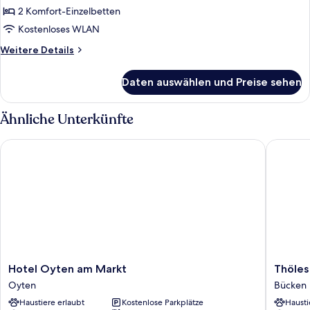
anzeigen
2 Komfort-Einzelbetten
Kostenloses WLAN
Weitere
Weitere Details
Details
für
Daten auswählen und Preise sehen
Comfort-
Doppelzimmer
Ähnliche Unterkünfte
Hotel Oyten am Markt
Thöles H
Hotel
Thöles
Hotel Oyten am Markt
Thöles
Oyten
Hotel
Oyten
Bücken
am
Bücken
Haustiere erlaubt
Kostenlose Parkplätze
Hausti
Markt
Bücken