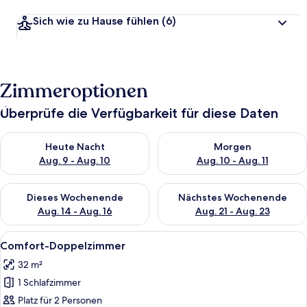
Sich wie zu Hause fühlen
(6)
Zimmeroptionen
Überprüfe die Verfügbarkeit für diese Daten
Überprüfe die Verfügbarkeit für heute Nacht, Aug. 9 - Aug. 10
Überprüfe die Verfügbarkeit fü
Heute Nacht
Morgen
Aug. 9 - Aug. 10
Aug. 10 - Aug. 11
Überprüfe die Verfügbarkeit für dieses Wochenende, Aug. 14 -
Überprüfe die Verfügbarkeit f
Dieses Wochenende
Nächstes Wochenende
Aug. 14 - Aug. 16
Aug. 21 - Aug. 23
Alle
Ein Hotelzimmer mit einem großen Bet
4
Comfort-Doppelzimmer
Fotos
32 m²
für
1 Schlafzimmer
Comfort-
Doppelzimmer
Platz für 2 Personen