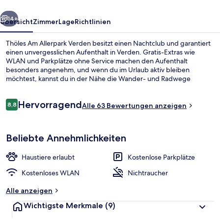
rück
Weiter
14+
Übersicht
Zimmer
Lage
Richtlinien
Thöles Am Allerpark Verden besitzt einen Nachtclub und garantiert
einen unvergesslichen Aufenthalt in Verden. Gratis-Extras wie
WLAN und Parkplätze ohne Service machen den Aufenthalt
besonders angenehm, und wenn du im Urlaub aktiv bleiben
möchtest, kannst du in der Nähe die Wander- und Radwege
nutzen.
Bewertungen
Hervorragend
8,8
Alle 63 Bewertungen anzeigen
8,8 von 10.
Allergikerbettwaren, Schreibtisch, scha
Beliebte Annehmlichkeiten
Haustiere erlaubt
Kostenlose Parkplätze
Kostenloses WLAN
Nichtraucher
Alle anzeigen
Wichtigste Merkmale
(9)