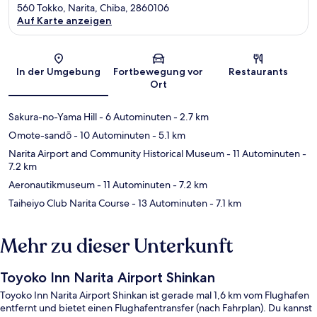
560 Tokko, Narita, Chiba, 2860106
Auf Karte anzeigen
Karte
In der Umgebung
Fortbewegung vor
Restaurants
Ort
Sakura-no-Yama Hill
- 6 Autominuten
- 2.7 km
Omote-sandō
- 10 Autominuten
- 5.1 km
Narita Airport and Community Historical Museum
- 11 Autominuten
-
7.2 km
Aeronautikmuseum
- 11 Autominuten
- 7.2 km
Taiheiyo Club Narita Course
- 13 Autominuten
- 7.1 km
Mehr zu dieser Unterkunft
Toyoko Inn Narita Airport Shinkan
Toyoko Inn Narita Airport Shinkan ist gerade mal 1,6 km vom Flughafen
entfernt und bietet einen Flughafentransfer (nach Fahrplan). Du kannst