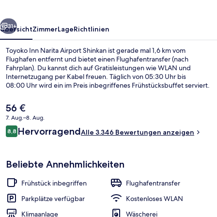
Shinkan
rück
Weiter
31+
Übersicht
Zimmer
Lage
Richtlinien
Toyoko Inn Narita Airport Shinkan ist gerade mal 1,6 km vom
Flughafen entfernt und bietet einen Flughafentransfer (nach
Fahrplan). Du kannst dich auf Gratisleistungen wie WLAN und
Internetzugang per Kabel freuen. Täglich von 05:30 Uhr bis
08:00 Uhr wird ein im Preis inbegriffenes Frühstücksbuffet serviert.
Außerdem ist Folgendes mit dem Auto höchstens 10 Minuten
entfernt: Narita Omotesando und Tempel Naritasan Shinshō-ji.
Der
56 €
Anderen Reisenden gefallen das hilfsbereite Personal und das
aktuelle
7. Aug.–8. Aug.
Preis-Leistungs-Verhältnis sehr gut.
Preis
Bewertungen
Hervorragend
Schreibtisch, kostenloses WLAN, Bett
8,8
beträgt
Alle 3.346 Bewertungen anzeigen
8,8 von 10.
56 €.
Beliebte Annehmlichkeiten
Frühstück inbegriffen
Flughafentransfer
Parkplätze verfügbar
Kostenloses WLAN
Klimaanlage
Wäscherei