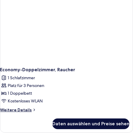
Economy-Doppelzimmer, Raucher
1 Schlafzimmer
Platz für 3 Personen
1 Doppelbett
Kostenloses WLAN
Weitere
Weitere Details
Details
für
Daten auswählen und Preise sehen
Economy-
Doppelzimmer,