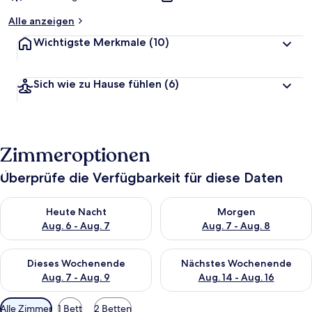
Alle anzeigen
Wichtigste Merkmale
(10)
Sich wie zu Hause fühlen
(6)
Zimmeroptionen
Überprüfe die Verfügbarkeit für diese Daten
Überprüfe die Verfügbarkeit für heute Nacht, Aug. 6 - Aug. 7.
Überprüfe die Verfügbarkeit f
Heute Nacht
Morgen
Aug. 6 - Aug. 7
Aug. 7 - Aug. 8
Überprüfe die Verfügbarkeit für dieses Wochenende, Aug. 7 - 
Überprüfe die Verfügbarkeit f
Dieses Wochenende
Nächstes Wochenende
Aug. 7 - Aug. 9
Aug. 14 - Aug. 16
Verfügbare
Alle Zimmer
1 Bett
2 Betten