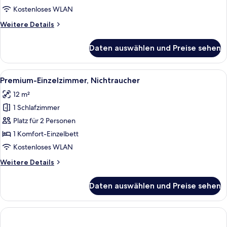
anzeigen
Kostenloses WLAN
Weitere
Weitere Details
Details
für
Daten auswählen und Preise sehen
Zweibettzimmer,
Nichtraucher
Alle
Ein Hotelzimmer mit Bett, Schreibtisch
13
Premium-Einzelzimmer, Nichtraucher
Fotos
12 m²
für
1 Schlafzimmer
Premium-
Einzelzimmer,
Platz für 2 Personen
Nichtraucher
1 Komfort-Einzelbett
anzeigen
Kostenloses WLAN
Weitere
Weitere Details
Details
für
Daten auswählen und Preise sehen
Premium-
Einzelzimmer,
Nichtraucher