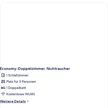
Raucher
Economy-Doppelzimmer, Nichtraucher
1 Schlafzimmer
Platz für 3 Personen
1 Doppelbett
Kostenloses WLAN
Weitere
Weitere Details
Details