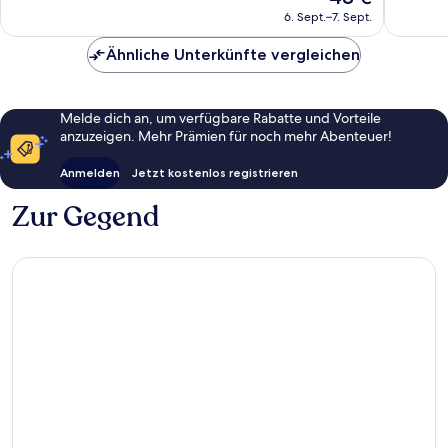
7.212
2.045
Preis
6. Sept.–7. Sept.
Bewertungen
Bewert
beträgt
48 €
Ähnliche Unterkünfte vergleichen
Melde dich an, um verfügbare Rabatte und Vorteile
anzuzeigen. Mehr Prämien für noch mehr Abenteuer!
Anmelden
Jetzt kostenlos registrieren
Zur Gegend