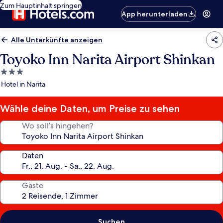
Zum Hauptinhalt springen
App herunterladen
Alle Unterkünfte anzeigen
Toyoko Inn Narita Airport Shinkan
3.0-
Sterne-
Hotel in Narita
Unterkunft
Wähle deine Daten, um Preise zu sehen
Wo soll’s hingehen?
Daten
Gäste
Suchen