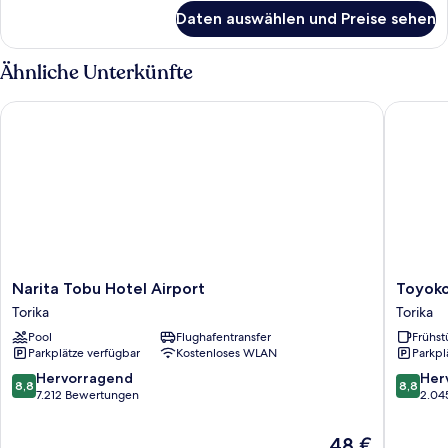
für
Daten auswählen und Preise sehen
Economy-
Doppelzimmer,
Nichtraucher
Ähnliche Unterkünfte
Narita Tobu Hotel Airport
Toyoko I
Narita
Toyoko
Narita Tobu Hotel Airport
Toyoko
Tobu
Inn
Torika
Torika
Hotel
Narita
Pool
Flughafentransfer
Frühst
Airport
Airport
Parkplätze verfügbar
Kostenloses WLAN
Parkpl
Torika
Honkan
Torika
8.8
8.8
Hervorragend
Her
8,8
8,8
von
von
7.212 Bewertungen
2.04
10,
10,
Hervorragend,
Hervorr
Der
48 €