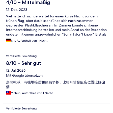
4/10 – Mittelmäßig
12. Dez. 2023
Viel hatte ich nicht erwartet für einen kurze Nacht vor dem
frühen Flug, aber das Kissen fühlte sich nach zusammen
gepressten Plastikflaschen an. Im Zimmer konnte ich keine
Internetverbindung herstellen und mein Anruf an der Rezeption
endete mit einem ungewöhnlichen "Sorry, I don't know". Erst als
ich persönlich auftauchte kam eine nette Mitarbeiterin mit in
Siir, Aufenthalt von 1 Nacht
mein Zimmer, um das Problem zu lösen. das kostenfrei
Frühstücksbuffet, ist kostenlos, weil unterdurchschnittliche
Kantinenkost.
Verifizierte Bewertung
8/10 – Sehr gut
12. Juli 2026
Mit Google übersetzen
房間乾淨、有機場接送和簡易早餐，比較可惜是飯店位置比較偏
僻
Yichun, Aufenthalt von 1 Nacht
Verifizierte Bewertung