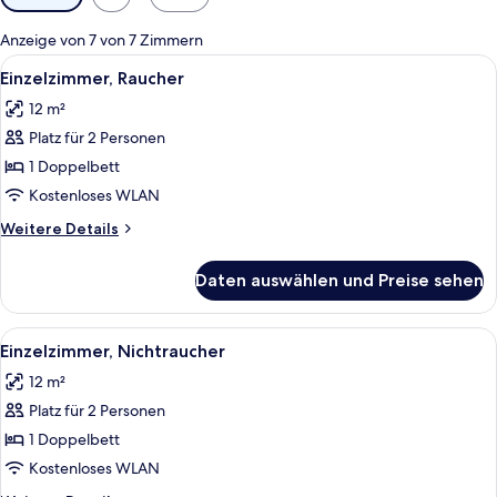
Filter
für
Anzeige von 7 von 7 Zimmern
Zimmer
Alle
Ein Hotelzimmer mit Bett, Schreibtisc
12
Einzelzimmer, Raucher
Fotos
12 m²
für
Platz für 2 Personen
Einzelzimmer,
Raucher
1 Doppelbett
anzeigen
Kostenloses WLAN
Weitere
Weitere Details
Details
für
Daten auswählen und Preise sehen
Einzelzimmer,
Raucher
Alle
Ein Hotelzimmer mit Bett, Schreibtisc
12
Einzelzimmer, Nichtraucher
Fotos
12 m²
für
Platz für 2 Personen
Einzelzimmer,
Nichtraucher
1 Doppelbett
anzeigen
Kostenloses WLAN