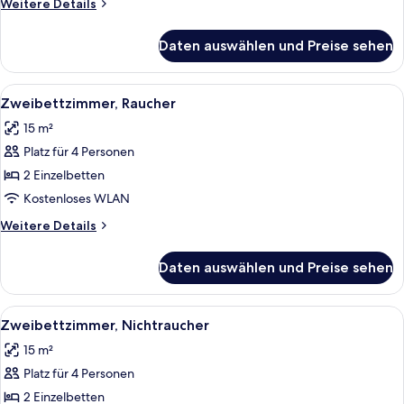
Weitere
Weitere Details
Details
für
Daten auswählen und Preise sehen
Einzelzimmer,
Nichtraucher
Alle
Ein Hotelzimmer mit zwei Betten, ein
12
Zweibettzimmer, Raucher
Fotos
15 m²
für
Platz für 4 Personen
Zweibettzimmer,
Raucher
2 Einzelbetten
anzeigen
Kostenloses WLAN
Weitere
Weitere Details
Details
für
Daten auswählen und Preise sehen
Zweibettzimmer,
Raucher
Alle
Ein Hotelzimmer mit zwei Betten, ein
12
Zweibettzimmer, Nichtraucher
Fotos
15 m²
für
Platz für 4 Personen
Zweibettzimmer,
Nichtraucher
2 Einzelbetten