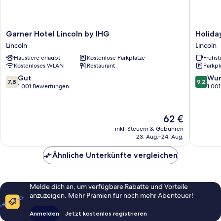
Garner
Holiday
Garner Hotel Lincoln by IHG
Holida
Hotel
Inn
Lincoln
Lincoln
Lincoln
Express
Haustiere erlaubt
Kostenlose Parkplätze
Frühst
by
Lincoln
Kostenloses WLAN
Restaurant
Parkpl
IHG
City
Lincoln
Centre
7.8
9.2
Gut
Wun
7,8
9,2
by
von
von
1.001 Bewertungen
1.00
IHG
10,
10,
Lincoln
Gut,
Wunder
1.001
1.001
Der
62 €
Bewertungen
Bewert
Preis
inkl. Steuern & Gebühren
beträgt
23. Aug.–24. Aug.
62 €
Ähnliche Unterkünfte vergleichen
Melde dich an, um verfügbare Rabatte und Vorteile
anzuzeigen. Mehr Prämien für noch mehr Abenteuer!
Anmelden
Jetzt kostenlos registrieren