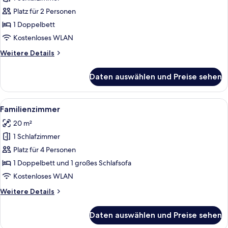
Doppelzimmer
anzeigen
Platz für 2 Personen
1 Doppelbett
Kostenloses WLAN
Weitere
Weitere Details
Details
für
Daten auswählen und Preise sehen
Doppelzimmer
Alle
Familienzimmer | Schreibtisch, Bügel
5
Familienzimmer
Fotos
20 m²
für
1 Schlafzimmer
Familienzimmer
anzeigen
Platz für 4 Personen
1 Doppelbett und 1 großes Schlafsofa
Kostenloses WLAN
Weitere
Weitere Details
Details
für
Daten auswählen und Preise sehen
Familienzimmer