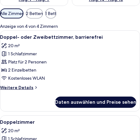
Verfügbare
Alle Zimmer
2 Betten
1 Bett
Filter
für
Anzeige von 4 von 4 Zimmern
Zimmer
Alle
Ein Hotelzimmer mit einem großen B
9
Doppel- oder Zweibettzimmer, barrierefrei
Fotos
20 m²
für
1 Schlafzimmer
Doppel-
oder
Platz für 2 Personen
Zweibettzimmer,
2 Einzelbetten
barrierefrei
Kostenloses WLAN
anzeigen
Weitere
Weitere Details
Details
für
Daten auswählen und Preise sehen
Doppel-
oder
Zweibettzimmer,
Alle
Ein Hotelzimmer mit einem großen B
6
barrierefrei
Doppelzimmer
Fotos
20 m²
für
1 Schlafzimmer