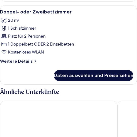
Alle
Schreibtisch, Bügeleisen/Bügelbrett,
8
Doppel- oder Zweibettzimmer
Fotos
20 m²
für
1 Schlafzimmer
Doppel-
oder
Platz für 2 Personen
Zweibettzimmer
1 Doppelbett ODER 2 Einzelbetten
anzeigen
Kostenloses WLAN
Weitere
Weitere Details
Details
für
Daten auswählen und Preise sehen
Doppel-
oder
Zweibettzimmer
Ähnliche Unterkünfte
Garner Hotel Lincoln by IHG
Holiday 