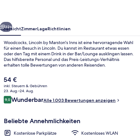
Marston's
Inns
rück
Weiter
32+
Übersicht
Zimmer
Lage
Richtlinien
Woodcocks, Lincoln by Marston's Inns ist eine hervorragende Wahl
für einen Besuch in Lincoln. Du kannst im Restaurant etwas essen
oder den Tag mit einem Drink in der Bar/Lounge ausklingen lassen.
Das hilfsbereite Personal und das Preis-Leistungs-Verhältnis
erhalten tolle Bewertungen von anderen Reisenden.
Der
54 €
aktuelle
inkl. Steuern & Gebühren
Preis
23. Aug.–24. Aug.
Tägliches großes Frühstück gegen Ge
beträgt
Bewertungen
Wunderbar
9,0
Alle 1.003 Bewertungen anzeigen
54 €.
9,0 von 10.
Beliebte Annehmlichkeiten
Kostenlose Parkplätze
Kostenloses WLAN