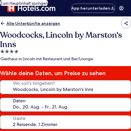
Zum Hauptinhalt springen
App herunterladen
Alle Unterkünfte anzeigen
Woodcocks, Lincoln by Marston's
Inns
4.0-
Sterne-
Gasthaus in Lincoln mit Restaurant und Bar/Lounge
Unterkunft
Wähle deine Daten, um Preise zu sehen
Wo soll’s hingehen?
Daten
Gäste