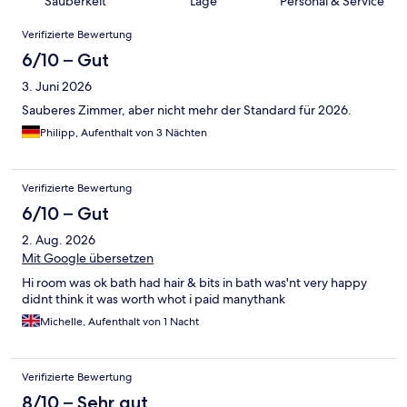
Sauberkeit
Lage
Personal & Service
Bewertungen
Verifizierte Bewertung
6/10 – Gut
3. Juni 2026
Sauberes Zimmer, aber nicht mehr der Standard für 2026.
Philipp, Aufenthalt von 3 Nächten
Verifizierte Bewertung
6/10 – Gut
2. Aug. 2026
Mit Google übersetzen
Hi room was ok bath had hair & bits in bath was'nt very happy
didnt think it was worth whot i paid manythank
Michelle, Aufenthalt von 1 Nacht
Verifizierte Bewertung
8/10 – Sehr gut