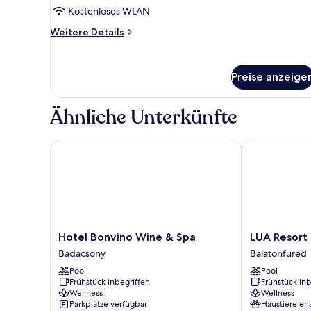
Balkon
Kostenloses WLAN
anzeigen
Weitere
Weitere Details
Details
für
Dreibettzimmer,
Preise anzeige
Balkon
Ähnliche Unterkünfte
Hotel Bonvino Wine & Spa
LUA Resort B
Hotel
LUA
Hotel Bonvino Wine & Spa
LUA Resort
Bonvino
Resort
Badacsony
Balatonfured
Wine
Balatonfüred
Pool
Pool
&
Balatonfured
Frühstück inbegriffen
Frühstück inb
Spa
Wellness
Wellness
Badacsony
Parkplätze verfügbar
Haustiere erl