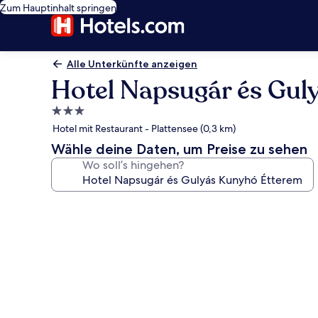
Zum Hauptinhalt springen
Alle Unterkünfte anzeigen
Hotel Napsugár és Gul
3.0-
Sterne-
Hotel mit Restaurant - Plattensee (0,3 km)
Unterkunft
Wähle deine Daten, um Preise zu sehen
Wo soll’s hingehen?
Fotogalerie
von
Hotel
Napsugár
és
Gulyás