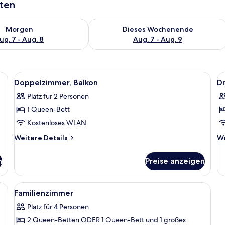
aten
 - Aug. 7.
 Verfügbarkeit für morgen, Aug. 7 - Aug. 8.
Überprüfe die Verfügbarkeit für dies
Morgen
Dieses Wochenende
ug. 7 - Aug. 8
Aug. 7 - Aug. 9
roter Bettwäsche, ein Bild an der Wand und ein Nachttisch aus Holz.
Alle
Ein Hotelzimmer mit einem Bett, zwei
Al
5
Doppelzimmer, Balkon
D
Fotos
F
Platz für 2 Personen
für
f
1 Queen-Bett
Doppelzimmer,
D
Balkon
a
Kostenloses WLAN
anzeigen
Weitere
We
Weitere Details
We
Details
De
für
fü
n
Preise anzeigen
Doppelzimmer,
Dr
Balkon
 mit weißer und orangefarbener Bettwäsche, ein Landschaftsbild an der Wan
Alle
Ein Hotelzimmer mit drei Betten, einem
3
Familienzimmer
Fotos
Platz für 4 Personen
für
2 Queen-Betten ODER 1 Queen-Bett und 1 großes
Familienzimmer