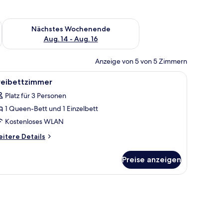
es Wochenende, Aug. 7 - Aug. 9.
Überprüfe die Verfügbarkeit für nächstes Wochenende, Aug. 1
Nächstes Wochenende
Aug. 14 - Aug. 16
Anzeige von 5 von 5 Zimmern
 Nachttischen, einem Bild an der Wand und einem Fenster mit durchsichtige
le
Ein Hotelzimmer mit drei Betten, jeweils mit
3
reibettzimmer
otos
Platz für 3 Personen
ür
1 Queen-Bett und 1 Einzelbett
reibettzimmer
nzeigen
Kostenloses WLAN
itere
itere Details
tails
r
Preise anzeigen
eibettzimmer
d und eine Pendelleuchte.
 Nachttisch mit Lampe und einem Fenster, das für natürliches Licht sorgt.