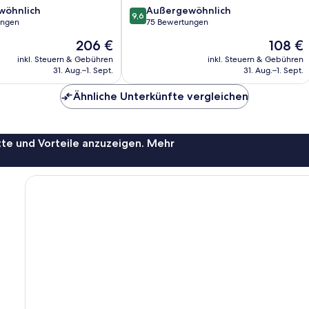
9.6
wöhnlich
Außergewöhnlich
9,6
von
ungen
75 Bewertungen
10,
Der
Der
206 €
108 €
ich,
Außergewöhnlich,
Preis
Preis
75
inkl. Steuern & Gebühren
inkl. Steuern & Gebühren
beträgt
beträgt
31. Aug.–1. Sept.
31. Aug.–1. Sept.
Bewertungen
206 €
108 €
Ähnliche Unterkünfte vergleichen
te und Vorteile anzuzeigen. Mehr