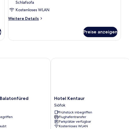
Schlafsofa
anzeigen
Kostenloses WLAN
Weitere
Weitere Details
Details
für
n
Preise anzeigen
Familienzimmer
alatonfüred
Hotel Kentaur
Hotel
 Balatonfüred
Hotel Kentaur
Kentaur
Siófok
Siófok
Frühstück inbegriffen
egriffen
Flughafentransfer
Parkplätze verfügbar
aubt
Kostenloses WLAN