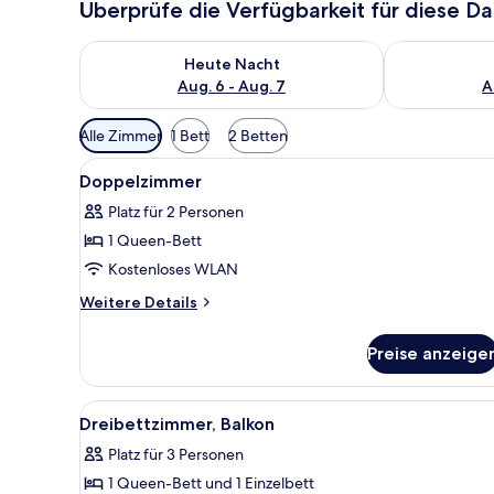
Überprüfe die Verfügbarkeit für diese D
Überprüfe die Verfügbarkeit für heute Nacht, Aug. 6
Überprüfe die
Heute Nacht
Aug. 6 - Aug. 7
A
Verfügbare
Alle Zimmer
1 Bett
2 Betten
Filter
Alle
Ein Einzelbett mit weißer und 
für
3
Doppelzimmer
Fotos
Zimmer
Platz für 2 Personen
für
1 Queen-Bett
Doppelzimmer
anzeigen
Kostenloses WLAN
Weitere
Weitere Details
Details
für
Preise anzeige
Doppelzimmer
Alle
Ein ordentlich bezogenes Bett
6
Dreibettzimmer, Balkon
Fotos
Platz für 3 Personen
für
1 Queen-Bett und 1 Einzelbett
Dreibettzimmer,