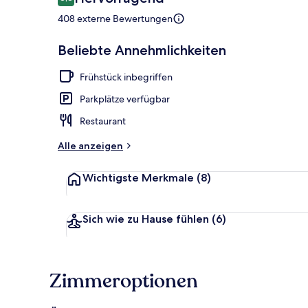
8,8 von 10.
408 externe Bewertungen
Speisen im Fr
Beliebte Annehmlichkeiten
Frühstück inbegriffen
Parkplätze verfügbar
Restaurant
Alle anzeigen
Wichtigste Merkmale
(8)
Sich wie zu Hause fühlen
(6)
Zimmeroptionen