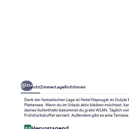
Kunyhó
Étterem
31+
Übersicht
Zimmer
Lage
Richtlinien
Dank der fantastischen Lage ist Hotel Napsugár és Gulyás
Plattensee. Wenn du im Urlaub aktiv bleiben möchtest, 
deines Aufenthalts bekommst du gratis WLAN. Täglich von 
Frühstücksbuffet serviert. Außerdem gibt es eine Terrasse
Bewertungen
Hervorragend
8,8