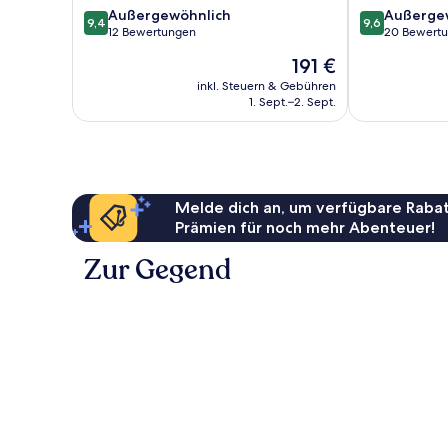
9.4
9.6
Außergewöhnlich
Außerge
9,4
9,6
von
von
12 Bewertungen
20 Bewert
10,
10,
Der
191 €
Außergewöhnlich,
Außergewöhnl
Preis
12
20
inkl. Steuern & Gebühren
beträgt
1. Sept.–2. Sept.
Bewertungen
Bewertungen
191 €
Melde dich an, um verfügbare Rabat
Prämien für noch mehr Abenteuer!
Zur Gegend