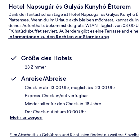
Hotel Napsugár és Gulyás Kunyhó Étterem
Dank der fantastischen Lage ist Hotel Napsugár és Gulyás Kunyhó É
Plattensee. Wenn du im Urlaub aktiv bleiben möchtest, kannst du
deines Aufenthalts bekommst du gratis WLAN. Täglich von 08:00 Uhr
Frühstücksbuffet serviert. Außerdem gibt es eine Terrasse and eine
Informationen zu den Rechten zur Stornierung
Größe des Hotels
23 Zimmer
Anreise/Abreise
Check-in ab: 13:00 Uhr, möglich bis: 23:00 Uhr
Express-Check-in/out verfügbar
Mindestalter für den Check-in: 18 Jahre
Der Check-out ist um 10:00 Uhr
Mehr anzeigen
* Im Abschnitt zu Gebühren und Richtlinien findest du weitere Einzel