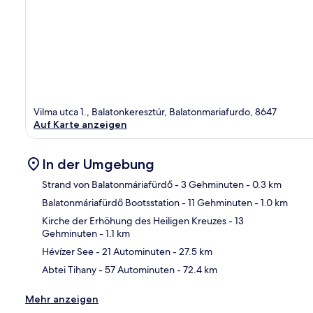
Vilma utca 1., Balatonkeresztúr, Balatonmariafurdo, 8647
Auf Karte anzeigen
In der Umgebung
Strand von Balatonmáriafürdő
- 3 Gehminuten
- 0.3 km
Balatonmáriafürdő Bootsstation
- 11 Gehminuten
- 1.0 km
Kar
Kirche der Erhöhung des Heiligen Kreuzes
- 13
Gehminuten
- 1.1 km
Hévízer See
- 21 Autominuten
- 27.5 km
Abtei Tihany
- 57 Autominuten
- 72.4 km
Mehr anzeigen