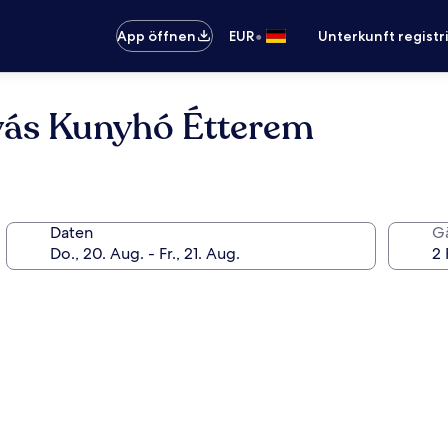
•
App öffnen
EUR
Unterkunft registr
yás Kunyhó Étterem
Daten
G