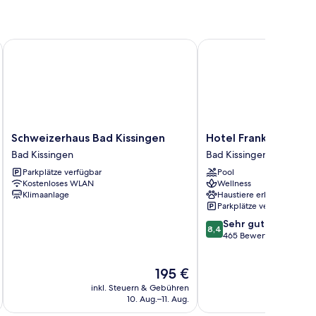
Schweizerhaus Bad Kissingen
Hotel Frankenland
Schweizerhaus
Hotel
Schweizerhaus Bad Kissingen
Hotel Frankenland
Bad
Frankenland
Bad Kissingen
Bad Kissingen
Kissingen
Bad
Parkplätze verfügbar
Pool
Bad
Kissingen
Kostenloses WLAN
Wellness
Kissingen
Klimaanlage
Haustiere erlaubt
Parkplätze verfügbar
8.4
Sehr gut
8,4
von
465 Bewertungen
10,
Sehr
Der
195 €
gut,
Preis
465
inkl. Steuern & Gebühren
inkl. S
beträgt
Bewertungen
10. Aug.–11. Aug.
195 €