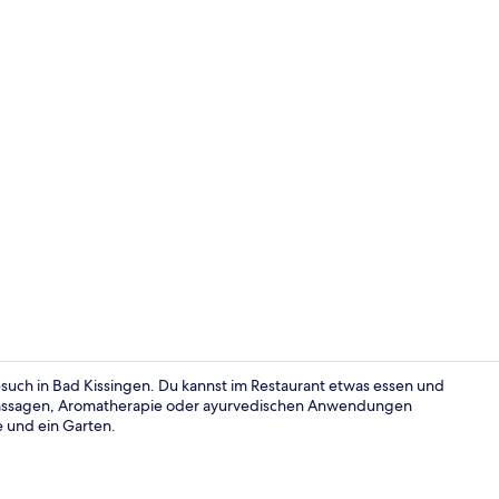
Unterkunfts
such in Bad Kissingen. Du kannst im Restaurant etwas essen und
assagen, Aromatherapie oder ayurvedischen Anwendungen
e und ein Garten.
Terrasse/Pat