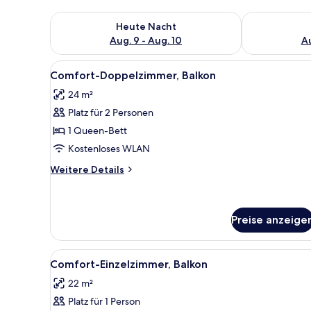
Überprüfe die Verfügbarkeit für heute Nacht, Aug. 9
Überprüfe die
Heute Nacht
Aug. 9 - Aug. 10
Au
Alle
Ein Hotelzimmer mit einem groß
2
Comfort-Doppelzimmer, Balkon
Fotos
24 m²
für
Platz für 2 Personen
Comfort-
Doppelzimmer,
1 Queen-Bett
Balkon
Kostenloses WLAN
anzeigen
Weitere
Weitere Details
Details
für
Comfort-
Doppelzimmer,
Preise anzeige
Balkon
Alle
Ein modernes Badezimmer mit 
1
Comfort-Einzelzimmer, Balkon
Fotos
22 m²
für
Platz für 1 Person
Comfort-