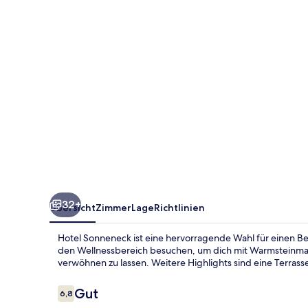
32+
Übersicht
Zimmer
Lage
Richtlinien
Hotel Sonneneck ist eine hervorragende Wahl für einen Be
den Wellnessbereich besuchen, um dich mit Warmsteinm
verwöhnen zu lassen. Weitere Highlights sind eine Terrass
Bewertungen
Gut
6,8
6,8 von 10.