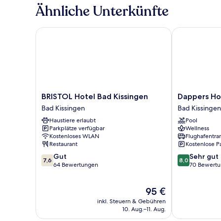
Balkon
Ähnliche Unterkünfte
BRISTOL Hotel Bad Kissingen
Dappers Hotel
BRISTOL
Dappers
BRISTOL Hotel Bad Kissingen
Dappers Hot
Hotel
Hotel
Bad Kissingen
Bad Kissingen
Bad
-
Haustiere erlaubt
Pool
Kissingen
Spa
Parkplätze verfügbar
Wellness
Bad
-
Kostenloses WLAN
Flughafentra
Kissingen
Genuss
Restaurant
Kostenlose P
Bad
7.6
8.0
Gut
Sehr gut
Kissingen
7,6
8,0
von
von
64 Bewertungen
70 Bewert
10,
10,
Gut,
Sehr
Der
95 €
64
gut,
Preis
Bewertungen
70
inkl. Steuern & Gebühren
beträgt
Bewertungen
10. Aug.–11. Aug.
95 €