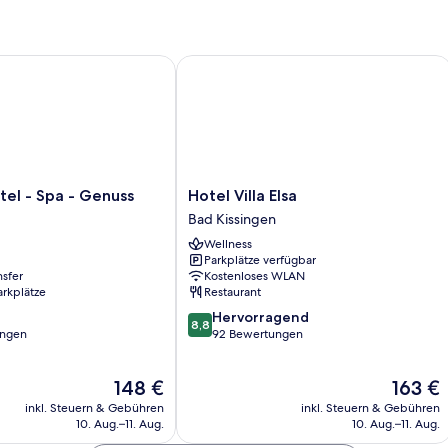
ohne
Balkon
 - Spa - Genuss
Hotel Villa Elsa
Hotel
el - Spa - Genuss
Hotel Villa Elsa
Villa
Bad Kissingen
Elsa
Wellness
Bad
Parkplätze verfügbar
Kissingen
nsfer
Kostenloses WLAN
arkplätze
Restaurant
8.8
Hervorragend
8,8
von
ungen
92 Bewertungen
10,
Hervorragend,
Der
Der
148 €
163 €
92
Preis
Preis
Bewertungen
inkl. Steuern & Gebühren
inkl. Steuern & Gebühren
beträgt
beträgt
10. Aug.–11. Aug.
10. Aug.–11. Aug.
148 €
163 €