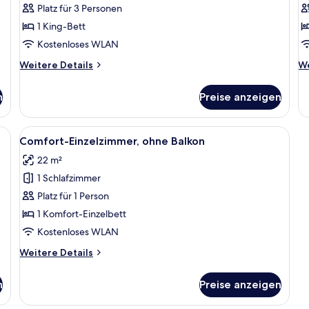
Suite,
Su
Platz für 3 Personen
Balkon
B
1 King-Bett
anzeigen
a
Kostenloses WLAN
Weitere
We
Weitere Details
We
Details
De
für
fü
n
Preise anzeigen
Comfort-
Ju
Suite,
Su
Balkon
Ba
htisch, Fernseher, Bett, Schreibtisch und Stuhl.
Alle
Ein Hotelzimmer mit einem Bett, eine
1
Comfort-Einzelzimmer, ohne Balkon
Fotos
22 m²
für
1 Schlafzimmer
Comfort-
Einzelzimmer,
Platz für 1 Person
ohne
1 Komfort-Einzelbett
Balkon
Kostenloses WLAN
anzeigen
Weitere
Weitere Details
Details
für
n
Preise anzeigen
Comfort-
Einzelzimmer,