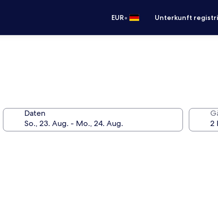
•
EUR
Unterkunft registr
Daten
G