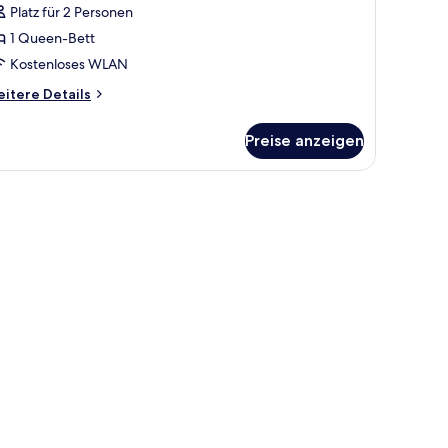
ite,
Platz für 2 Personen
alkon
1 Queen-Bett
nzeigen
Kostenloses WLAN
itere
itere Details
tails
r
Preise anzeigen
nior-
ite,
lkon
m Schreibtisch mit Computer, einem Stuhl und einem Telefon.