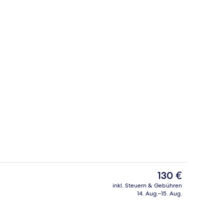
gelände
Deluxe-Doppelzimmer, Balkon | Zimmer
Der
130 €
aktuelle
inkl. Steuern & Gebühren
Preis
14. Aug.–15. Aug.
io
Innenbereich
beträgt
130 €.