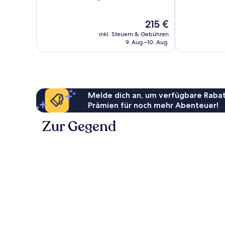
10,
10,
Wunderbar,
Wunderbar,
Der
215 €
1.007
445
Preis
Bewertungen
Bewertungen
inkl. Steuern & Gebühren
beträgt
9. Aug.–10. Aug.
215 €
Melde dich an, um verfügbare Rabat
Prämien für noch mehr Abenteuer!
Zur Gegend