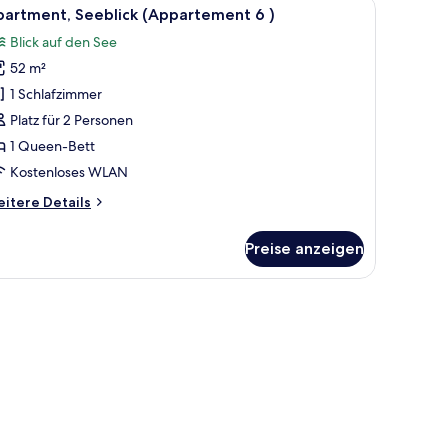
, einer zentralen Kochinsel und einem Oberlicht.
le
Ein Schlafzimmer mit einem großen Bett, eing
9
partment, Seeblick (Appartement 6 )
otos
Blick auf den See
ür
52 m²
partment,
eeblick
1 Schlafzimmer
Appartement
Platz für 2 Personen
1 Queen-Bett
Kostenloses WLAN
nzeigen
itere
itere Details
tails
r
Preise anzeigen
artment,
eblick
ppartement
stisch, Flachbildfernseher und einer Küchenzeile inklusive Kühlschrank.