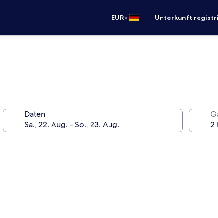
•
EUR
Unterkunft registr
Daten
G