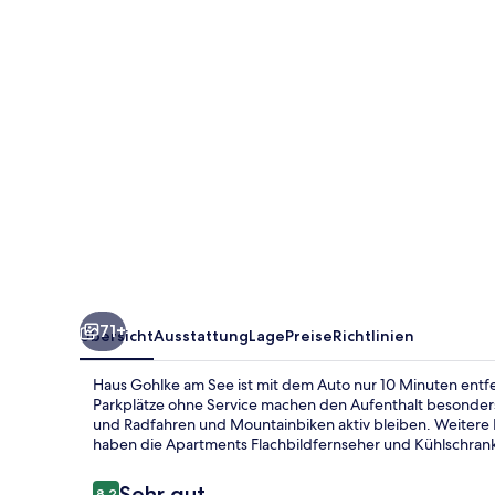
71+
Übersicht
Ausstattung
Lage
Preise
Richtlinien
Haus Gohlke am See ist mit dem Auto nur 10 Minuten entf
Parkplätze ohne Service machen den Aufenthalt besonde
und Radfahren und Mountainbiken aktiv bleiben. Weitere H
haben die Apartments Flachbildfernseher und Kühlschran
Bewertungen
Sehr gut
8,2