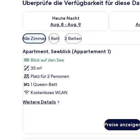
Überprüfe die Verfügbarkeit für diese D
Überprüfe die Verfügbarkeit für heute Nacht, Aug. 8
Überprüfe die
Heute Nacht
Aug. 8 - Aug. 9
Au
Verfügbare
Alle Zimmer
1 Bett
2 Betten
Filter
Alle
Ein gemütliches Zimmer mit Hol
für
7
Apartment, Seeblick (Appartement 1)
Fotos
Zimmer
Blick auf den See
für
35 m²
Apartment,
Seeblick
Platz für 2 Personen
(Appartement
1 Queen-Bett
1)
Kostenloses WLAN
anzeigen
Weitere
Weitere Details
Details
für
Apartment,
Seeblick
Preise anzeige
(Appartement
1)