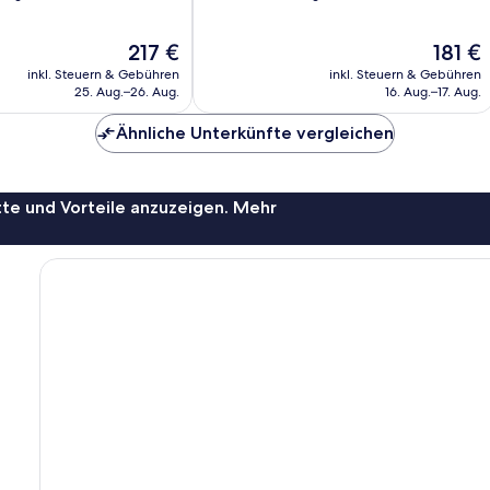
10,
Sehr
Der
Der
217 €
181 €
gut,
Preis
Preis
721
inkl. Steuern & Gebühren
inkl. Steuern & Gebühren
beträgt
beträgt
Bewertungen
25. Aug.–26. Aug.
16. Aug.–17. Aug.
217 €
181 €
Ähnliche Unterkünfte vergleichen
te und Vorteile anzuzeigen. Mehr