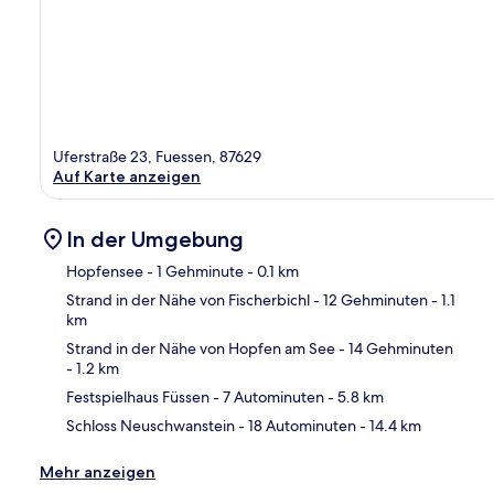
Uferstraße 23, Fuessen, 87629
Auf Karte anzeigen
In der Umgebung
Hopfensee
- 1 Gehminute
- 0.1 km
Strand in der Nähe von Fischerbichl
- 12 Gehminuten
- 1.1
km
Kar
Strand in der Nähe von Hopfen am See
- 14 Gehminuten
- 1.2 km
Festspielhaus Füssen
- 7 Autominuten
- 5.8 km
Schloss Neuschwanstein
- 18 Autominuten
- 14.4 km
Mehr anzeigen