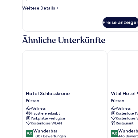
anzeigen
Weitere
Weitere Details
Details
für
Preise anzeige
Apartment,
Bergblick
(Appartement
Ähnliche Unterkünfte
7)
Hotel Schlosskrone
Vital Hotel 
Hotel
Vital
Hotel Schlosskrone
Vital Hote
Schlosskrone
Hotel
Füssen
Füssen
Füssen
Wiedemann
Wellness
Wellness
Füssen
Haustiere erlaubt
Kostenlose P
Parkplätze verfügbar
Kostenloses
Kostenloses WLAN
Restaurant
9.0
9.0
Wunderbar
Wunderb
9,0
9,0
von
von
1.007 Bewertungen
445 Bewer