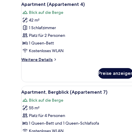
Alle
Ein Essbereich mit Holztisch, 
10
Apartment (Appartement 4)
Fotos
Blick auf die Berge
für
42 m²
Apartment
(Appartement
1 Schlafzimmer
4)
Platz für 2 Personen
anzeigen
1 Queen-Bett
Kostenloses WLAN
Weitere
Weitere Details
Details
für
Preise anzeige
Apartment
(Appartement
4)
Alle
Ein modernes Interieur mit Ho
15
Apartment, Bergblick (Appartement 7)
Fotos
Blick auf die Berge
für
55 m²
Apartment,
Bergblick
Platz für 4 Personen
(Appartement
1 Queen-Bett und 1 Queen-Schlafsofa
7)
Kostenloses WLAN