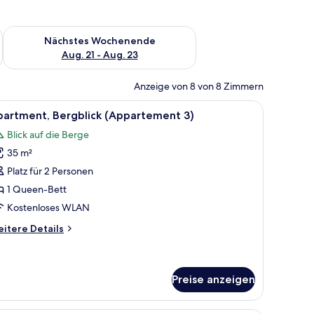
es Wochenende, Aug. 14 - Aug. 16.
Überprüfe die Verfügbarkeit für nächstes Wochenende, Aug. 2
Nächstes Wochenende
Aug. 21 - Aug. 23
Anzeige von 8 von 8 Zimmern
lltisch mit Lampe und einer großen Pflanze.
httischen, einem Fenster mit Vorhängen und einer Deckenleuchte.
le
Ein Schlafzimmer mit einem großen Bett, vio
7
partment, Bergblick (Appartement 3)
otos
Blick auf die Berge
ür
35 m²
partment,
ergblick
Platz für 2 Personen
Appartement
1 Queen-Bett
Kostenloses WLAN
nzeigen
itere
itere Details
tails
r
artment,
rgblick
Preise anzeigen
ppartement