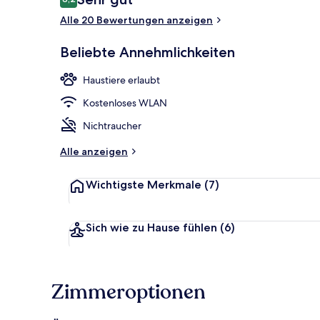
8,2 von 10.
Alle 20 Bewertungen anzeigen
Blick auf den
Beliebte Annehmlichkeiten
Haustiere erlaubt
Kostenloses WLAN
Nichtraucher
Alle anzeigen
Wichtigste Merkmale
(7)
Sich wie zu Hause fühlen
(6)
Zimmeroptionen