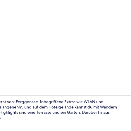
Apartment, B
ernt von: Forggensee. Inbegriffene Extras wie WLAN und
rs angenehm, und auf dem Hotelgelände kannst du mit Wandern
ighlights sind eine Terrasse und ein Garten. Darüber hinaus
Apartment, S
k.