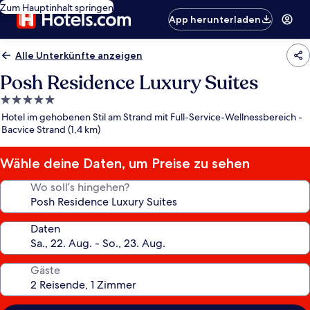
Zum Hauptinhalt springen
App herunterladen
Alle Unterkünfte anzeigen
Posh Residence Luxury Suites
5.0-
Sterne-
Hotel im gehobenen Stil am Strand mit Full-Service-Wellnessbereich -
Unterkunft
Bacvice Strand (1,4 km)
Wähle deine Daten, um Preise zu sehen
Wo soll’s hingehen?
Daten
Gäste