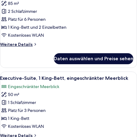
1
85 m²
Familien-
King
Suite,
2 Schlafzimmer
Bed
2 Schlafzimmer,
Platz für 6 Personen
Meerblick
1 King-Bett und 2 Einzelbetten
anzeigen
Kostenloses WLAN
Weitere
Weitere Details
Details
für
Daten auswählen und Preise sehen
Familien-
Suite,
2 Schlafzimmer,
Alle
Eine moderne Küche mit einem großen 
4
Meerblick
Executive-Suite, 1 King-Bett, eingeschränkter Meerblick
Fotos
Eingeschränkter Meerblick
für
50 m²
Executive-
Suite,
1 Schlafzimmer
1 King-
Platz für 3 Personen
Bett,
1 King-Bett
eingeschränkter
Kostenloses WLAN
Meerblick
Weitere
Weitere Details