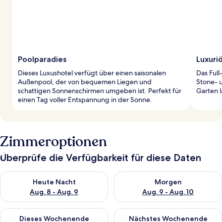
Poolparadies
Luxuri
Dieses Luxushotel verfügt über einen saisonalen
Das Ful
Außenpool, der von bequemen Liegen und
Stone- 
schattigen Sonnenschirmen umgeben ist. Perfekt für
Garten 
einen Tag voller Entspannung in der Sonne.
Zimmeroptionen
Überprüfe die Verfügbarkeit für diese Daten
Überprüfe die Verfügbarkeit für heute Nacht, Aug. 8 - Aug. 9.
Überprüfe die Verfügbarkeit f
Heute Nacht
Morgen
Aug. 8 - Aug. 9
Aug. 9 - Aug. 10
Überprüfe die Verfügbarkeit für dieses Wochenende, Aug. 14 -
Überprüfe die Verfügbarkeit f
Dieses Wochenende
Nächstes Wochenende