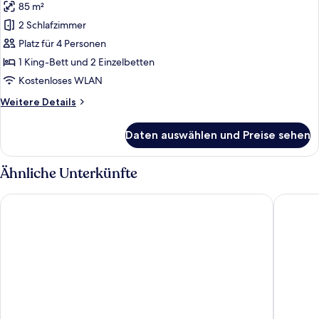
85 m²
Superior-
Suite,
2 Schlafzimmer
eingeschränkter
Platz für 4 Personen
Meerblick
1 King-Bett und 2 Einzelbetten
anzeigen
Kostenloses WLAN
Weitere
Weitere Details
Details
für
Daten auswählen und Preise sehen
Superior-
Suite,
eingeschränkter
Ähnliche Unterkünfte
Meerblick
Hotel Ambasador
Radisson 