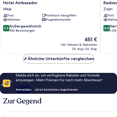
Hotel
Radisso
Hotel Ambasador
Radisso
Ambasador
Blu
Meje
Znjan
Meje
Resort
Pool
Frühstück inbegriffen
Pool
&
Wellness
Flughafentransfer
Wellne
Spa,
Split
9.8
8.8
Außergewöhnlich
Her
9,8
8,8
Znjan
von
von
452 Bewertungen
1.01
10,
10,
Der
451 €
Außergewöhnlich,
Hervorr
Preis
452
1.016
inkl. Steuern & Gebühren
beträgt
25. Aug.–26. Aug.
Bewertungen
Bewert
451 €
Ähnliche Unterkünfte vergleichen
Melde dich an, um verfügbare Rabatte und Vorteile
anzuzeigen. Mehr Prämien für noch mehr Abenteuer!
Anmelden
Jetzt kostenlos registrieren
Zur Gegend