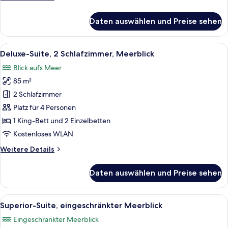
anzeigen
Details
für
Daten auswählen und Preise sehen
Executive-
Suite,
1 King-
Alle
Ein modernes Wohnzimmer mit großem 
13
Bett,
Deluxe-Suite, 2 Schlafzimmer, Meerblick
Fotos
eingeschränkter
Blick aufs Meer
Meerblick
für
85 m²
Deluxe-
Suite,
2 Schlafzimmer
2 Schlafzimmer,
Platz für 4 Personen
Meerblick
1 King-Bett und 2 Einzelbetten
anzeigen
Kostenloses WLAN
Weitere
Weitere Details
Details
für
Daten auswählen und Preise sehen
Deluxe-
Suite,
2 Schlafzimmer,
Alle
Ein modernes Schlafzimmer mit einem 
8
Meerblick
Superior-Suite, eingeschränkter Meerblick
Fotos
Eingeschränkter Meerblick
für