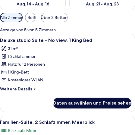
Aug. 14 - Aug. 16
Aug. 21 - Aug. 23
Verfügbare
Alle Zimmer
1 Bett
Über 3 Betten
Filter
für
Anzeige von 5 von 5 Zimmern
Zimmer
Alle
Deluxe studio Suite - No view, 1 Kin
3
Deluxe studio Suite - No view, 1 King Bed
Fotos
31 m²
für
1 Schlafzimmer
Deluxe
studio
Platz für 2 Personen
Suite
1 King-Bett
-
Kostenloses WLAN
No
Weitere
Weitere Details
view,
Details
1
für
Daten auswählen und Preise sehen
Deluxe
King
studio
Bed
Suite
Alle
Ein modernes Wohnzimmer mit großem F
anzeigen
6
-
Familien-Suite, 2 Schlafzimmer, Meerblick
Fotos
No
Blick aufs Meer
view,
für