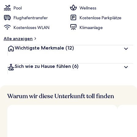
e
w
Pool
Wellness
e
r
Flughafentransfer
Kostenlose Parkplätze
t
Kostenloses WLAN
Klimaanlage
e
t
Alle anzeigen
Wichtigste Merkmale
(12)
Sich wie zu Hause fühlen
(6)
Warum wir diese Unterkunft toll finden