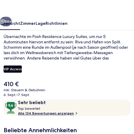
rück
Weiter
56+
Übersicht
Zimmer
Lage
Richtlinien
Übernachte im Posh Residence Luxury Suites, um nur 5
Autominuten hiervon entfernt zu sein: Riva und Hafen von Split.
Schwimm eine Runde im Außenpool (je nach Saison geöffnet) oder
lass dich im Wellnessbereich mit Tiefengewebe-Massagen
verwöhnen. Andere Reisende haben viel Gutes über das
hilfsbereite Personal zu berichten.
VIP Access
Der
410 €
Terrasse/Patio
aktuelle
inkl. Steuern & Gebühren
Preis
6. Sept.–7. Sept.
beträgt
Bewertungen
9,6
Sehr beliebt
410 €.
T
von
Top bewertet
o
Alle 134 Bewertungen anzeigen
10,
p
Sehr
beliebt
Beliebte Annehmlichkeiten
b