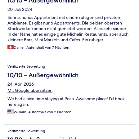
10/10 – Außergewöhnlich
20. Juli 2024
Sehr schönes Appartment mit einem ruhigen und privaten
Ambiente. Es gibt nur 6 Appartments. Die beiden obersten
Stockwerke können nicht gemietet werden. Alles sehr sauber.
In der Nähe hat es einige gute Michelin Restaurants, aber auch
kleinere Bars, Mini Markets und Cafes. Ein ruhiger
Strandabschnitt ist ebenfalls in weniger als 5 Minuten zu Fuss zu
Daniel, Aufenthalt von 7 Nächten
erreichen. Ins Zentrum braucht man ein Taxi. Leider ist es kein
Hotel mehr, was halt auch bedeutet, dass es keine
entsprechenden Leistungen mehr gibt (Room Service,
Verifizierte Bewertung
Frühstück, Bar oder Pool Service). Wir empfehlen es aber
trotzdem ohne Einschränkung.
10/10 – Außergewöhnlich
24. Apr. 2026
Mit Google übersetzen
We had a nice time staying at Posh. Awesome place! I’d book
here again.
William, Aufenthalt von 2 Nächten
Verifizierte Bewertung