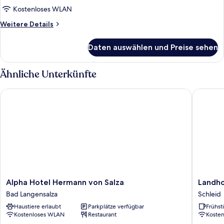
Kostenloses WLAN
Weitere
Weitere Details
Details
für
Daten auswählen und Preise sehen
Junior-
Suite
Ähnliche Unterkünfte
Alpha Hotel Hermann von Salza
Landhote
Alpha
Landhot
Alpha Hotel Hermann von Salza
Landho
Hotel
Zur
Bad Langensalza
Schleid
Hermann
Pferdet
Haustiere erlaubt
Parkplätze verfügbar
Frühst
von
Schleid
Kostenloses WLAN
Restaurant
Koste
Salza