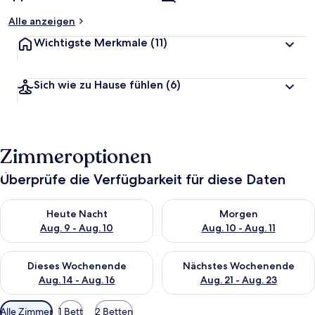
Alle anzeigen
Wichtigste Merkmale
(11)
Sich wie zu Hause fühlen
(6)
Zimmeroptionen
Überprüfe die Verfügbarkeit für diese Daten
Überprüfe die Verfügbarkeit für heute Nacht, Aug. 9 - Aug. 10
Überprüfe die Verfügbarkeit fü
Heute Nacht
Morgen
Aug. 9 - Aug. 10
Aug. 10 - Aug. 11
Überprüfe die Verfügbarkeit für dieses Wochenende, Aug. 14 -
Überprüfe die Verfügbarkeit f
Dieses Wochenende
Nächstes Wochenende
Aug. 14 - Aug. 16
Aug. 21 - Aug. 23
Verfügbare
Alle Zimmer
1 Bett
2 Betten