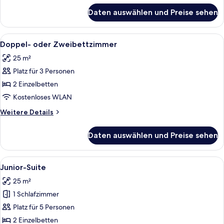
für
Daten auswählen und Preise sehen
Einzelzimmer
Alle
Ein Hotelzimmer mit zwei Betten, ein
5
Doppel- oder Zweibettzimmer
Fotos
25 m²
für
Platz für 3 Personen
Doppel-
oder
2 Einzelbetten
Zweibettzimmer
Kostenloses WLAN
anzeigen
Weitere
Weitere Details
Details
für
Daten auswählen und Preise sehen
Doppel-
oder
Zweibettzimmer
Alle
Ein Hotelzimmer mit einem Bett, zwei 
5
Junior-Suite
Fotos
25 m²
für
1 Schlafzimmer
Junior-
Suite
Platz für 5 Personen
anzeigen
2 Einzelbetten