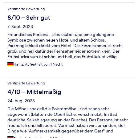
Verifizierte Bewertung
8/10 – Sehr gut
7. Sept. 2023
Freundliches Personal, alles sauber und eine gelungene
Symbiose zwischen neuen Hotel und altem Schloss.
Parkmöglichkeit direkt vom Hotel. Das Einzelzimmer ist recht
groß, und hell dafür der Fernseher leider extrem klein. Der
Frühstücksraum ist schön und hell, das Frühstück ist völlig
ausreichend an die Konsistenz vom Rührei sollte man jedoch
Heinz, Aufenthalt von 1 Nacht
keine Ansprüche stellen.
Verifizierte Bewertung
4/10 – Mittelmäßig
24. Aug. 2023
Die Möbel, speziell die Polstermöbel, sind schon sehr
abgewohnt (blätternde Oberfläche, verschmutzt, Im Bad
deutliche Kalkablagerung an der Dusche). Das Personal ist sehr
freundlich und hilfsbereit. Vermisst haben wir Jemanden, der
Dinge wie "Aufmerksamkeit gegenüber dem Gast" und
Mängelbeseitigung im Auge hat. Falls es ein Hotelmanagement