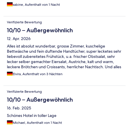
sabine, Aufenthalt von 1 Nacht
Verifizierte Bewertung
10/10 – Außergewöhnlich
12. Apr. 2026
Alles ist absolut wunderbar, grosse Zimmer, kuschelige
Bettwäsche und fein duftende Handtücher, super lecketes sehr
liebevoll zubereitetes Frühstück, u.a. frischer Obstsalat, sehr
lecker selber gemachter Eiersalat, Austriche, kalt und warm,
leckere Brötchen und Croissants, herrlicher Nachtisch. Und alles
mit Ausblick in die Weite. Vielen Dank. Hat alles wunderbar
Elvira, Aufenthalt von 3 Nächten
geklappt, auch der Checkin mit Schlüsselbox.
Verifizierte Bewertung
10/10 – Außergewöhnlich
16. Feb. 2025
Schönes Hotel in toller Lage
Michael, Aufenthalt von 1 Nacht