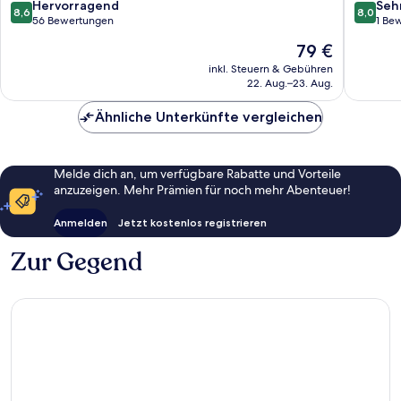
Bad
8.6
8.0
Hervorragend
Seh
8,6
8,0
Langensalza
von
von
56 Bewertungen
1 Be
10,
10,
Der
79 €
Hervorragend,
Sehr
Preis
56
gut,
inkl. Steuern & Gebühren
beträgt
22. Aug.–23. Aug.
Bewertungen
1
79 €
Bewert
Ähnliche Unterkünfte vergleichen
Melde dich an, um verfügbare Rabatte und Vorteile
anzuzeigen. Mehr Prämien für noch mehr Abenteuer!
Anmelden
Jetzt kostenlos registrieren
Zur Gegend