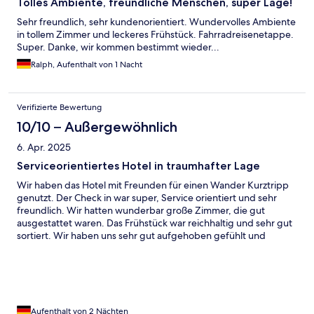
Tolles Ambiente, freundliche Menschen, super Lage!
Sehr freundlich, sehr kundenorientiert. Wundervolles Ambiente
in tollem Zimmer und leckeres Frühstück. Fahrradreisenetappe.
Super. Danke, wir kommen bestimmt wieder...
Ralph, Aufenthalt von 1 Nacht
Verifizierte Bewertung
10/10 – Außergewöhnlich
6. Apr. 2025
Serviceorientiertes Hotel in traumhafter Lage
Wir haben das Hotel mit Freunden für einen Wander Kurztripp
genutzt. Der Check in war super, Service orientiert und sehr
freundlich. Wir hatten wunderbar große Zimmer, die gut
ausgestattet waren. Das Frühstück war reichhaltig und sehr gut
sortiert. Wir haben uns sehr gut aufgehoben gefühlt und
würden das Hotel sofort, aufgrund der exponierten Lage, zu
den historischen Stätten und den Wanderungen vor der Tür
sofort wieder buchen. Das Personal war insgesamt sehr
freundlich und zuvorkommend. Besonders gut fanden wir, dass
auf die Zimmerreinigung verzichtet werden kann und man
somit den ökologischen Gedanken des Hotels gut unterstützen
Aufenthalt von 2 Nächten