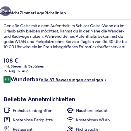
rück
Weiter
41+
Übersicht
Zimmer
Lage
Richtlinien
Genieße Geisa mit einem Aufenthalt im Schloss Geisa. Wenn du im
Urlaub aktiv bleiben möchtest, kannst du in der Nähe die Wander-
und Radwege nutzen. Während deines Aufenthalts bekommst du
gratis WLAN und Parkplätze ohne Service. Täglich von 06:30 Uhr bis
10:00 Uhr wird ein im Preis inbegriffenes Frühstücksbuffet serviert.
Weitere Highlights sind eine Terrasse, ein Garten und eine
Ladestation für E-Bikes.
Der
108 €
aktuelle
inkl. Steuern & Gebühren
Preis
16. Aug.–17. Aug.
Blick auf den Park
beträgt
Bewertungen
Wunderbar
9,2
Alle 87 Bewertungen anzeigen
108 €.
9,2 von 10.
Beliebte Annehmlichkeiten
Frühstück inbegriffen
Haustiere erlaubt
Kostenlose Parkplätze
Kostenloses WLAN
Restaurant
Nichtraucher