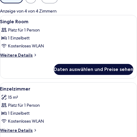
Filter
für
Anzeige von 4 von 4 Zimmern
Zimmer
Alle
Ein Hotelzimmer mit Holz-Kopfteil, ei
2
Single Room
Fotos
Platz für 1 Person
für
1 Einzelbett
Single
Room
Kostenloses WLAN
anzeigen
Weitere
Weitere Details
Details
für
Daten auswählen und Preise sehen
Single
Room
Alle
Ein Hotelzimmer mit hölzernem Kopfte
2
Einzelzimmer
Fotos
15 m²
für
Platz für 1 Person
Einzelzimmer
anzeigen
1 Einzelbett
Kostenloses WLAN
Weitere
Weitere Details
Details