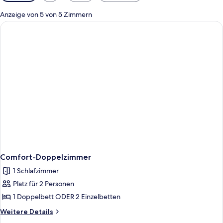
Filter
für
Anzeige von 5 von 5 Zimmern
Zimmer
Comfort-Doppelzimmer
1 Schlafzimmer
Platz für 2 Personen
1 Doppelbett ODER 2 Einzelbetten
Weitere
Weitere Details
Details