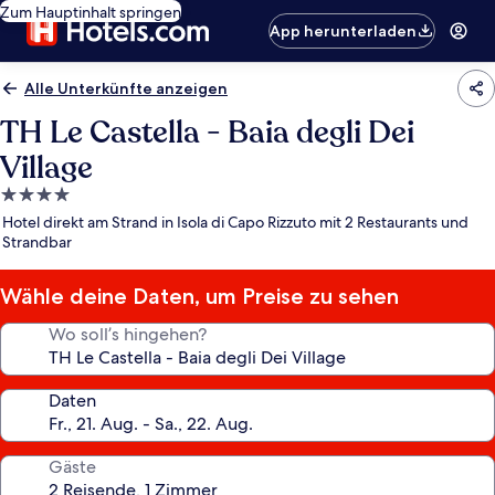
Zum Hauptinhalt springen
App herunterladen
Alle Unterkünfte anzeigen
TH Le Castella - Baia degli Dei
Village
4.0-
Sterne-
Hotel direkt am Strand in Isola di Capo Rizzuto mit 2 Restaurants und
Unterkunft
Strandbar
Wähle deine Daten, um Preise zu sehen
Wo soll’s hingehen?
Daten
Gäste