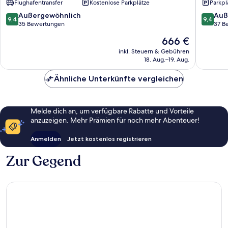
Flughafentransfer
Kostenlose Parkplätze
Parkpl
di
Capo
9.4
9.4
Außergewöhnlich
Auß
9,4
9,4
Rizzuto
von
von
35 Bewertungen
37 B
10,
10,
Der
666 €
Außergewöhnlich,
Außerge
Preis
35
37
inkl. Steuern & Gebühren
beträgt
18. Aug.–19. Aug.
Bewertungen
Bewert
666 €
Ähnliche Unterkünfte vergleichen
Melde dich an, um verfügbare Rabatte und Vorteile
anzuzeigen. Mehr Prämien für noch mehr Abenteuer!
Anmelden
Jetzt kostenlos registrieren
Zur Gegend