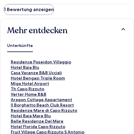
1 Bewertung anzeigen
Mehr entdecken
Unterkünfte
L
Residence Poseidon Villaggio
i
L
Hotel Baia Blu
n
i
L
Casa Vacanze B&B Ucciali
k
n
i
L
Hotel Bengasi Triple Room
,
k
n
i
L
Miga Hotel Airport
d
,
k
n
i
L
Th Capo Rizzuto
e
d
,
k
n
i
L
Verter Home B&B
r
e
d
,
k
n
i
L
Aragon Cottage Appartament
d
r
e
d
,
k
n
i
L
Il Borghetto Beach Club Resort
i
d
r
e
d
,
k
n
i
L
Residenze Mare di Capo Rizzuto
e
i
d
r
e
d
,
k
n
i
L
Hotel Baia Mare Blu
f
e
i
d
r
e
d
,
k
n
i
L
Belle Residenze Del Mare
o
f
e
i
d
r
e
d
,
k
n
i
L
Hotel Florida Capo Rizzuto
l
o
f
e
i
d
r
e
d
,
k
n
i
L
Fruit Village Capo Rizzuto S Antonio