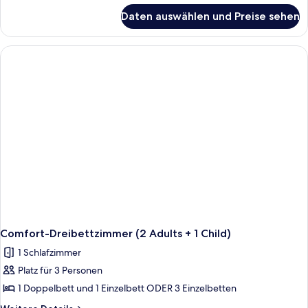
für
Daten auswählen und Preise sehen
Comfort-
Doppelzimmer
Comfort-Dreibettzimmer (2 Adults + 1 Child)
1 Schlafzimmer
Platz für 3 Personen
1 Doppelbett und 1 Einzelbett ODER 3 Einzelbetten
Weitere