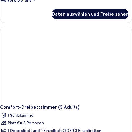
Weitere Details
Details
für
Daten auswählen und Preise sehen
Comfort-
Dreibettzimmer
(2
Adults
+
1
Child)
Comfort-Dreibettzimmer (3 Adults)
1 Schlafzimmer
Platz für 3 Personen
1 Doppelbett und 1 Einzelbett ODER 3 Einzelbetten