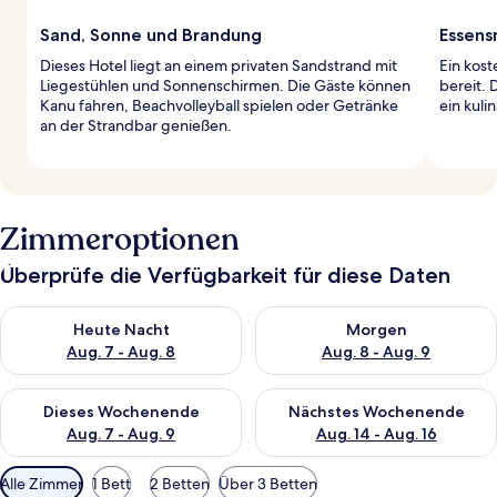
Sand, Sonne und Brandung
Essens
Dieses Hotel liegt an einem privaten Sandstrand mit
Ein kos
Liegestühlen und Sonnenschirmen. Die Gäste können
bereit. 
Kanu fahren, Beachvolleyball spielen oder Getränke
ein kuli
an der Strandbar genießen.
Zimmeroptionen
Überprüfe die Verfügbarkeit für diese Daten
Überprüfe die Verfügbarkeit für heute Nacht, Aug. 7 - Aug. 8.
Überprüfe die Verfügbarkeit f
Heute Nacht
Morgen
Aug. 7 - Aug. 8
Aug. 8 - Aug. 9
Überprüfe die Verfügbarkeit für dieses Wochenende, Aug. 7 - 
Überprüfe die Verfügbarkeit f
Dieses Wochenende
Nächstes Wochenende
Aug. 7 - Aug. 9
Aug. 14 - Aug. 16
Verfügbare
Alle Zimmer
1 Bett
2 Betten
Über 3 Betten