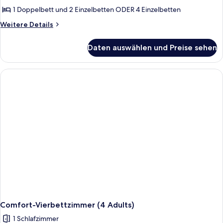
1 Doppelbett und 2 Einzelbetten ODER 4 Einzelbetten
Weitere
Weitere Details
Details
für
Daten auswählen und Preise sehen
Comfort-
Vierbettzimmer
(2
Adults
+
2
Children)
Comfort-Vierbettzimmer (4 Adults)
1 Schlafzimmer