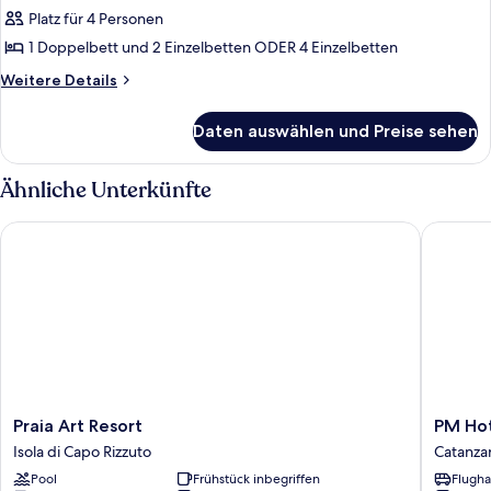
Platz für 4 Personen
1 Doppelbett und 2 Einzelbetten ODER 4 Einzelbetten
Weitere
Weitere Details
Details
für
Daten auswählen und Preise sehen
Comfort-
Vierbettzimmer
(4
Ähnliche Unterkünfte
Adults)
Praia Art Resort
PM Hote
Praia
PM
Praia Art Resort
PM Ho
Art
Hotel
Isola di Capo Rizzuto
Catanza
Resort
Catanza
Pool
Frühstück inbegriffen
Flugha
Isola