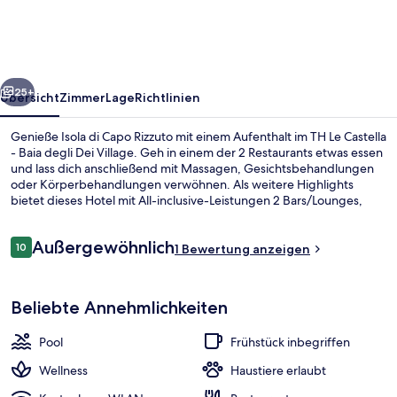
-
Baia
degli
rück
Weiter
Dei
25+
Übersicht
Zimmer
Lage
Richtlinien
Village
Genieße Isola di Capo Rizzuto mit einem Aufenthalt im TH Le Castella
- Baia degli Dei Village. Geh in einem der 2 Restaurants etwas essen
und lass dich anschließend mit Massagen, Gesichtsbehandlungen
oder Körperbehandlungen verwöhnen. Als weitere Highlights
bietet dieses Hotel mit All-inclusive-Leistungen 2 Bars/Lounges,
eine Strandbar und einen Whirlpool.
Bewertungen
Außergewöhnlich
10
1 Bewertung anzeigen
10 von 10.
Außenbereich
Beliebte Annehmlichkeiten
Pool
Frühstück inbegriffen
Wellness
Haustiere erlaubt