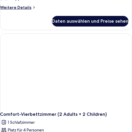
Weitere
Weitere Details
Details
für
Daten auswählen und Preise sehen
Comfort-
Dreibettzimmer
(3
Adults)
Comfort-Vierbettzimmer (2 Adults + 2 Children)
1 Schlafzimmer
Platz für 4 Personen