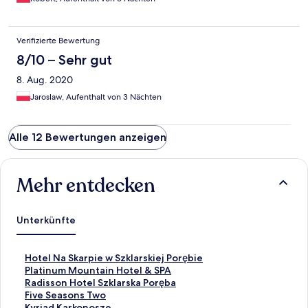
Verifizierte Bewertung
8/10 – Sehr gut
8. Aug. 2020
Jaroslaw, Aufenthalt von 3 Nächten
Alle 12 Bewertungen anzeigen
Mehr entdecken
Unterkünfte
L
Hotel Na Skarpie w Szklarskiej Porębie
i
L
Platinum Mountain Hotel & SPA
n
i
L
Radisson Hotel Szklarska Poręba
k
n
i
L
Five Seasons Two
,
k
n
i
L
Kyriad Karkonosze