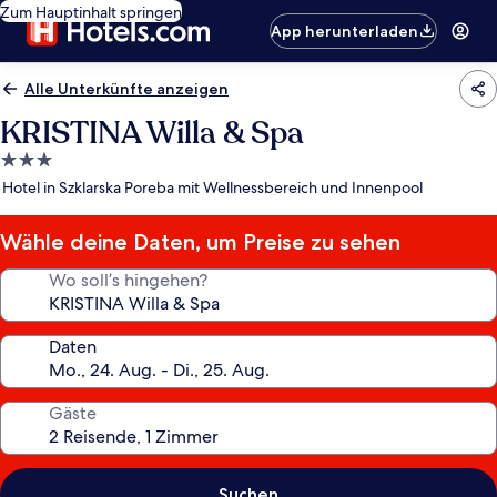
Zum Hauptinhalt springen
App herunterladen
Alle Unterkünfte anzeigen
KRISTINA Willa & Spa
3.0-
Sterne-
Hotel in Szklarska Poreba mit Wellnessbereich und Innenpool
Unterkunft
Wähle deine Daten, um Preise zu sehen
Wo soll’s hingehen?
Daten
Gäste
Suchen