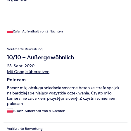
Sitzgelegenheiten, die auch den Poolnutzern zur Verfügung
standen und entsprechend belegt waren • Skischuhe der
Hotelgäste wurden auf den Hotelfluren gelagert • an sieben
Tagen wurde zum Abendessen als Beilage Kartoffelpüree
serviert • keine Reinigung des Waschbeckens und der Dusche
während des einwöchigen Aufenthaltes • Betten wurden
Rafal, Aufenthalt von 2 Nächten
während des einwöchigen Aufenthaltes nicht gemacht
Verifizierte Bewertung
10/10 – Außergewöhnlich
23. Sept. 2020
Mit Google übersetzen
Polecam
Barsoz miłą obsługa śniadania smaczne basen ze strefa spa jak
najbardziej spełniający wszystkie oczekiwania. Czysto miło
kameralnie za całkiem przystępna cenę. Z czystm sumieniem
polecam
Lukasz, Aufenthalt von 4 Nächten
Verifizierte Bewertung