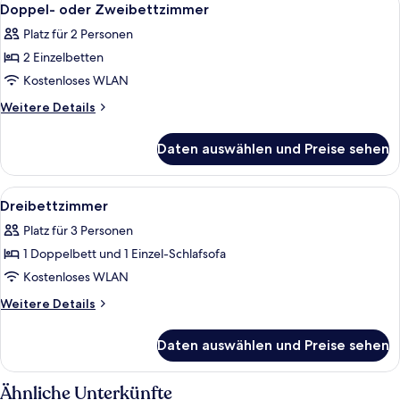
3
Doppel- oder Zweibettzimmer
Fotos
Platz für 2 Personen
für
2 Einzelbetten
Doppel-
oder
Kostenloses WLAN
Zweibettzimmer
Weitere
Weitere Details
anzeigen
Details
für
Daten auswählen und Preise sehen
Doppel-
oder
Zweibettzimmer
Alle
Ein Hotelzimmer mit einem großen Bett
4
Dreibettzimmer
Fotos
Platz für 3 Personen
für
1 Doppelbett und 1 Einzel-Schlafsofa
Dreibettzimmer
anzeigen
Kostenloses WLAN
Weitere
Weitere Details
Details
für
Daten auswählen und Preise sehen
Dreibettzimmer
Ähnliche Unterkünfte