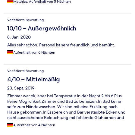
Matthias, Aufenthalt von 5 Nächten
Welt. Gelegenheit macht Diebe.
Verifizierte Bewertung
10/10 – Außergewöhnlich
8. Jan. 2020
Alles sehr schön. Personal ist sehr freundlich und bemüht.
Aufenthalt von 6 Nächten
Verifizierte Bewertung
4/10 – Mittelmäßig
23. Sept. 2019
Zimmer war ok, aber bei Temperatur in der Nacht 2 bis 6 Plus
keine Möglichkeit Zimmer und Bad zu beheizen.In Bad keine
seife zum Händewaschen. Wir sind mit eine Erkältung nach
Hause gekommen.In Essbereich und Bar verstaubte Ecken und
nicht ausreichende Beleuchtung mit fehlende Glühbirnen und
Lampenschirme.In SPA Bereich an Schwimmbadrand und
Aufenthalt von 4 Nächten
Umkleideraum, WC aber auch Zugang zu SPA Bereich stehende
Wasser mit hohen Risiko zum ausrutschen.Glastür bei Sauna