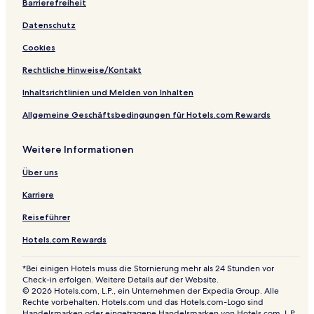
w
c
r
Barrierefreiheit
a
z
t
Datenschutz
w
a
c
Cookies
e
n
Rechtliche Hinweise/Kontakt
t
r
Inhaltsrichtlinien und Melden von Inhalten
u
Allgemeine Geschäftsbedingungen für Hotels.com Rewards
m
m
i
Weitere Informationen
a
s
Über uns
t
a
Karriere
Reiseführer
Hotels.com Rewards
*Bei einigen Hotels muss die Stornierung mehr als 24 Stunden vor
Check-in erfolgen. Weitere Details auf der Website.
© 2026 Hotels.com, L.P., ein Unternehmen der Expedia Group. Alle
Rechte vorbehalten. Hotels.com und das Hotels.com-Logo sind
Handelsmarken oder eingetragene Handelsmarken von Hotels.com, L.P.