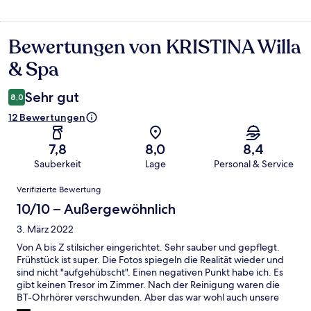
Bewertungen von KRISTINA Willa
Bewertungen
& Spa
Sehr gut
8,0
12 Bewertungen
7,8
8,0
8,4
Sauberkeit
Lage
Personal & Service
Bewertungen
Verifizierte Bewertung
10/10 – Außergewöhnlich
3. März 2022
Von A bis Z stilsicher eingerichtet. Sehr sauber und gepflegt.
Frühstück ist super. Die Fotos spiegeln die Realität wieder und
sind nicht "aufgehübscht". Einen negativen Punkt habe ich. Es
gibt keinen Tresor im Zimmer. Nach der Reinigung waren die
BT-Ohrhörer verschwunden. Aber das war wohl auch unsere
eigene Leichtsinnigkeit. Das passiert in jedem Hotel auf der