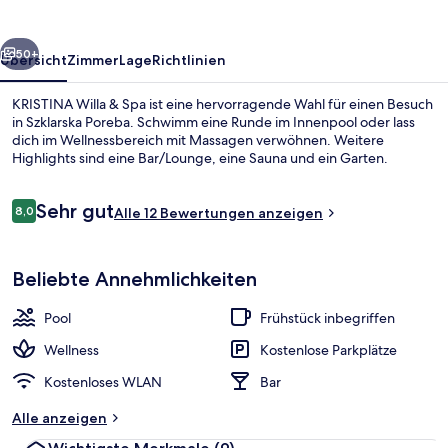
rück
Weiter
50+
Übersicht
Zimmer
Lage
Richtlinien
KRISTINA Willa & Spa ist eine hervorragende Wahl für einen Besuch
in Szklarska Poreba. Schwimm eine Runde im Innenpool oder lass
dich im Wellnessbereich mit Massagen verwöhnen. Weitere
Highlights sind eine Bar/Lounge, eine Sauna und ein Garten.
Bewertungen
Sehr gut
8,0
Alle 12 Bewertungen anzeigen
8,0 von 10.
Innenpool
Beliebte Annehmlichkeiten
Pool
Frühstück inbegriffen
Wellness
Kostenlose Parkplätze
Kostenloses WLAN
Bar
Alle anzeigen