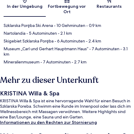
Karte
In der Umgebung
Fortbewegung vor
Restaurants
Ort
Szklarska Poręba Ski Arena
- 10 Gehminuten
- 0.9 km
Nartolandia
- 5 Autominuten
- 2.1 km
Skigebiet Szklarska Poręba
- 6 Autominuten
- 2.4 km
Museum „Carl und Gerhart Hauptmann Haus“
- 7 Autominuten
- 3.1
km
Mineralienmuseum
- 7 Autominuten
- 2.7 km
Mehr zu dieser Unterkunft
KRISTINA Willa & Spa
KRISTINA Willa & Spa ist eine hervorragende Wahl für einen Besuch in
Szklarska Poreba. Schwimm eine Runde im Innenpool oder lass dich im
Wellnessbereich mit Massagen verwöhnen. Weitere Highlights sind
eine Bar/Lounge, eine Sauna und ein Garten.
Informationen zu den Rechten zur Stornierung