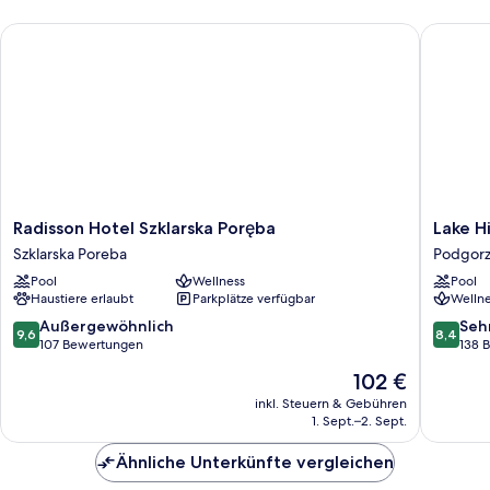
Radisson Hotel Szklarska Poręba
Lake Hill
Radisson
Lake
Radisson Hotel Szklarska Poręba
Lake Hi
Hotel
Hill
Szklarska Poreba
Podgor
Szklarska
Resort
Pool
Wellness
Pool
Poręba
&
Haustiere erlaubt
Parkplätze verfügbar
Wellne
Szklarska
Spa
Poreba
Podgorz
9.6
8.4
Außergewöhnlich
Seh
9,6
8,4
von
von
107 Bewertungen
138 
10,
10,
Der
102 €
Außergewöhnlich,
Sehr
Preis
107
gut,
inkl. Steuern & Gebühren
beträgt
1. Sept.–2. Sept.
Bewertungen
138
102 €
Bewert
Ähnliche Unterkünfte vergleichen