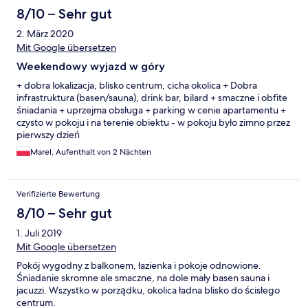
8/10 – Sehr gut
2. März 2020
Mit Google übersetzen
Weekendowy wyjazd w góry
+ dobra lokalizacja, blisko centrum, cicha okolica + Dobra
infrastruktura (basen/sauna), drink bar, bilard + smaczne i obfite
śniadania + uprzejma obsługa + parking w cenie apartamentu +
czysto w pokoju i na terenie obiektu - w pokoju było zimno przez
pierwszy dzień
Marel, Aufenthalt von 2 Nächten
Verifizierte Bewertung
8/10 – Sehr gut
1. Juli 2019
Mit Google übersetzen
Pokój wygodny z balkonem, łazienka i pokoje odnowione.
Śniadanie skromne ale smaczne, na dole mały basen sauna i
jacuzzi. Wszystko w porządku, okolica ładna blisko do ścisłego
centrum.