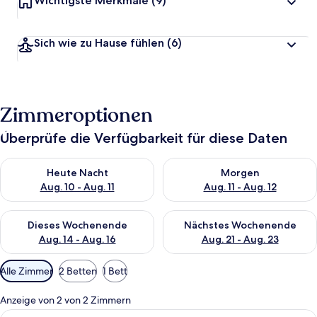
Wichtigste Merkmale
(9)
Sich wie zu Hause fühlen
(6)
Zimmeroptionen
Überprüfe die Verfügbarkeit für diese Daten
Überprüfe die Verfügbarkeit für heute Nacht, Aug. 10 - Aug. 11
Überprüfe die Verfügbarkeit fü
Heute Nacht
Morgen
Aug. 10 - Aug. 11
Aug. 11 - Aug. 12
Überprüfe die Verfügbarkeit für dieses Wochenende, Aug. 14 -
Überprüfe die Verfügbarkeit f
Dieses Wochenende
Nächstes Wochenende
Aug. 14 - Aug. 16
Aug. 21 - Aug. 23
Verfügbare
Alle Zimmer
2 Betten
1 Bett
Filter
für
Anzeige von 2 von 2 Zimmern
Zimmer
Alle
Ein modernes Hotelzimmer mit Bett, Sch