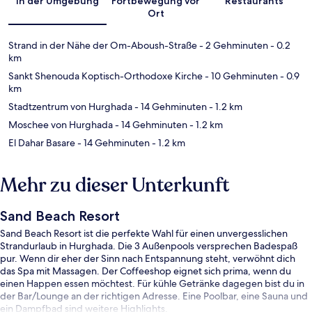
In der Umgebung
Fortbewegung vor
Restaurants
Ort
Strand in der Nähe der Om-Aboush-Straße
- 2 Gehminuten
- 0.2
km
Sankt Shenouda Koptisch-Orthodoxe Kirche
- 10 Gehminuten
- 0.9
km
Stadtzentrum von Hurghada
- 14 Gehminuten
- 1.2 km
Moschee von Hurghada
- 14 Gehminuten
- 1.2 km
El Dahar Basare
- 14 Gehminuten
- 1.2 km
Mehr zu dieser Unterkunft
Sand Beach Resort
Sand Beach Resort ist die perfekte Wahl für einen unvergesslichen
Strandurlaub in Hurghada. Die 3 Außenpools versprechen Badespaß
pur. Wenn dir eher der Sinn nach Entspannung steht, verwöhnt dich
das Spa mit Massagen. Der Coffeeshop eignet sich prima, wenn du
einen Happen essen möchtest. Für kühle Getränke dagegen bist du in
der Bar/Lounge an der richtigen Adresse. Eine Poolbar, eine Sauna und
ein Dampfbad sind weitere Highlights.