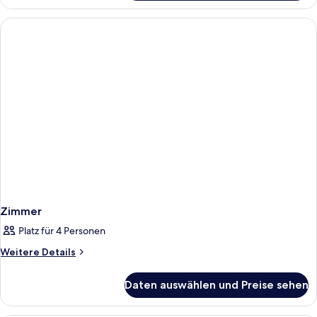
Verbindungszimmer
Zimmer
Platz für 4 Personen
Weitere
Weitere Details
Details
für
Daten auswählen und Preise sehen
Zimmer