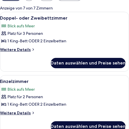
Filter
für
Anzeige von 7 von 7 Zimmern
Zimmer
Alle
Ein Schlafzimmer mit einem Holz-Kopf
18
Doppel- oder Zweibettzimmer
Fotos
Blick aufs Meer
für
Platz für 3 Personen
Doppel-
oder
1 King-Bett ODER 2 Einzelbetten
Zweibettzimmer
Weitere
Weitere Details
anzeigen
Details
für
Daten auswählen und Preise sehen
Doppel-
oder
Zweibettzimmer
Alle
Ein Schlafzimmer mit einem Holz-Kopf
17
Einzelzimmer
Fotos
Blick aufs Meer
für
Platz für 2 Personen
Einzelzimmer
anzeigen
1 King-Bett ODER 2 Einzelbetten
Weitere
Weitere Details
Details
für
Daten auswählen und Preise sehen
Einzelzimmer