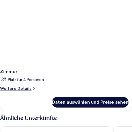
Zimmer
Platz für 4 Personen
Weitere
Weitere Details
Details
für
Daten auswählen und Preise sehen
Zimmer
Ähnliche Unterkünfte
Royal Beach Serviced Apartments
The Gra