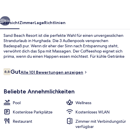
rück
Weiter
51+
Übersicht
Zimmer
Lage
Richtlinien
Sand Beach Resort ist die perfekte Wahl für einen unvergesslichen
Strandurlaub in Hurghada. Die 3 Außenpools versprechen
Badespaß pur. Wenn dir eher der Sinn nach Entspannung steht,
verwöhnt dich das Spa mit Massagen. Der Coffeeshop eignet sich
prima, wenn du einen Happen essen möchtest. Für kühle Getränke
dagegen bist du in der Bar/Lounge an der richtigen Adresse. Eine
Poolbar, eine Sauna und ein Dampfbad sind weitere Highlights.
Bewertungen
Gut
6,6
Alle 101 Bewertungen anzeigen
6,6 von 10.
Lobby
Beliebte Annehmlichkeiten
Pool
Wellness
Kostenlose Parkplätze
Kostenloses WLAN
Restaurant
Zimmer mit Verbindungstür
verfügbar