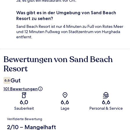
Ja, es gibt ein Restaurant vor Ort.
Was gibt es in der Umgebung von Sand Beach
Resort zu sehen?
Sand Beach Resort ist nur 4 Minuten zu Fuß von Rotes Meer
und 12 Minuten Fußweg von Stadtzentrum von Hurghada
entfernt.
Bewertungen von Sand Beach
Bewertungen
Resort
Gut
6,6
101 Bewertungen
6,0
6,6
6,6
Sauberkeit
Lage
Personal & Service
Bewertungen
Verifizierte Bewertung
2/10 – Mangelhaft