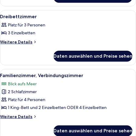
Alle
Eine Hotelhalle mit einer Marmor-Re
9
Dreibettzimmer
Fotos
Platz für 3 Personen
für
3 Einzelbetten
Dreibettzimmer
anzeigen
Weitere
Weitere Details
Details
für
Daten auswählen und Preise sehen
Dreibettzimmer
Alle
Ein Hotelzimmer mit zwei Betten, eine
15
Familienzimmer, Verbindungszimmer
Fotos
Blick aufs Meer
für
2 Schlafzimmer
Familienzimmer,
Verbindungszimmer
Platz für 4 Personen
anzeigen
1 King-Bett und 2 Einzelbetten ODER 4 Einzelbetten
Weitere
Weitere Details
Details
für
Daten auswählen und Preise sehen
Familienzimmer,