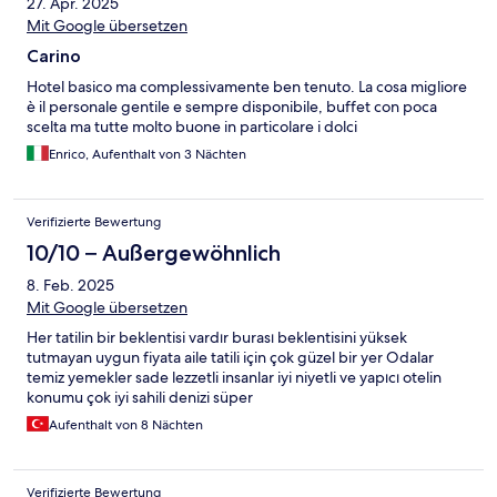
27. Apr. 2025
Mit Google übersetzen
Carino
Hotel basico ma complessivamente ben tenuto. La cosa migliore
è il personale gentile e sempre disponibile, buffet con poca
scelta ma tutte molto buone in particolare i dolci
Enrico, Aufenthalt von 3 Nächten
Verifizierte Bewertung
10/10 – Außergewöhnlich
8. Feb. 2025
Mit Google übersetzen
Her tatilin bir beklentisi vardır burası beklentisini yüksek
tutmayan uygun fiyata aile tatili için çok güzel bir yer Odalar
temiz yemekler sade lezzetli insanlar iyi niyetli ve yapıcı otelin
konumu çok iyi sahili denizi süper
Aufenthalt von 8 Nächten
Verifizierte Bewertung