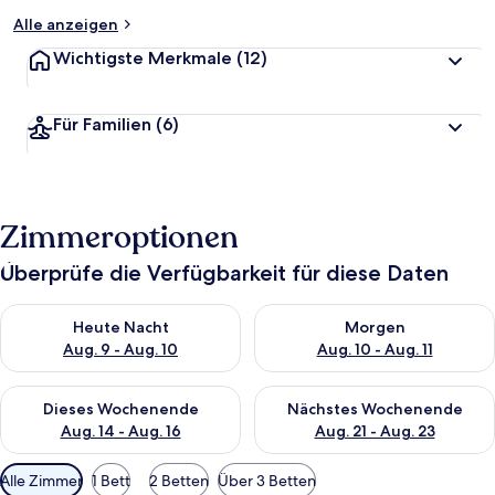
Alle anzeigen
Wichtigste Merkmale
(12)
Für Familien
(6)
Zimmeroptionen
Überprüfe die Verfügbarkeit für diese Daten
Überprüfe die Verfügbarkeit für heute Nacht, Aug. 9 - Aug. 10
Überprüfe die Verfügbarkeit fü
Heute Nacht
Morgen
Aug. 9 - Aug. 10
Aug. 10 - Aug. 11
Überprüfe die Verfügbarkeit für dieses Wochenende, Aug. 14 -
Überprüfe die Verfügbarkeit f
Dieses Wochenende
Nächstes Wochenende
Aug. 14 - Aug. 16
Aug. 21 - Aug. 23
Verfügbare
Alle Zimmer
1 Bett
2 Betten
Über 3 Betten