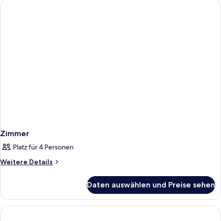
Zimmer
Platz für 4 Personen
Weitere
Weitere Details
Details
für
Daten auswählen und Preise sehen
Zimmer