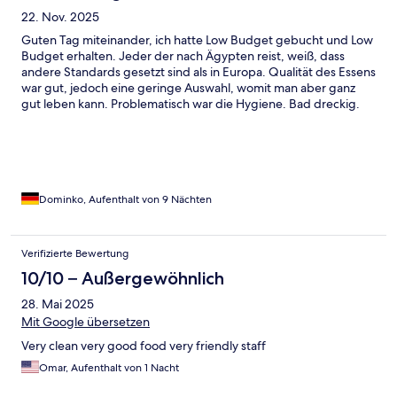
22. Nov. 2025
Guten Tag miteinander, ich hatte Low Budget gebucht und Low
Budget erhalten. Jeder der nach Ägypten reist, weiß, dass
andere Standards gesetzt sind als in Europa. Qualität des Essens
war gut, jedoch eine geringe Auswahl, womit man aber ganz
gut leben kann. Problematisch war die Hygiene. Bad dreckig.
Zimmer allgemein dreckig. Laken weisen Flecken auf. Man
könne aber., gegen Aufpreis ein besseres, *räusper.., sauberes
Zimmer haben. Müll im Pool. Außenduschen verdreckt.,
funktionslos. Tische im Gastraum., oh Mann. Das könnte ewig so
weiter gehen.
Dominko, Aufenthalt von 9 Nächten
Verifizierte Bewertung
10/10 – Außergewöhnlich
28. Mai 2025
Mit Google übersetzen
Very clean very good food very friendly staff
Omar, Aufenthalt von 1 Nacht