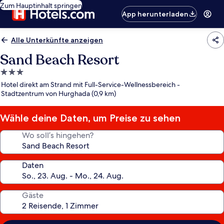
Zum Hauptinhalt springen
App herunterladen
Alle Unterkünfte anzeigen
Sand Beach Resort
3.0-
Sterne-
Hotel direkt am Strand mit Full-Service-Wellnessbereich -
Unterkunft
Stadtzentrum von Hurghada (0,9 km)
Wähle deine Daten, um Preise zu sehen
Wo soll’s hingehen?
Daten
Gäste