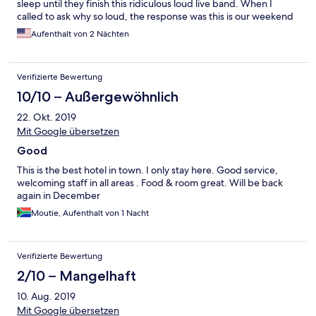
sleep until they finish this ridiculous loud live band. When I
called to ask why so loud, the response was this is our weekend
music there is nothing we can do. Secondly the pool was not
Aufenthalt von 2 Nächten
clean, very dirty and disgusting but they didn’t seem to bother
them.
Verifizierte Bewertung
10/10 – Außergewöhnlich
22. Okt. 2019
Mit Google übersetzen
Good
This is the best hotel in town. I only stay here. Good service,
welcoming staff in all areas . Food & room great. Will be back
again in December
Moutie, Aufenthalt von 1 Nacht
Verifizierte Bewertung
2/10 – Mangelhaft
10. Aug. 2019
Mit Google übersetzen