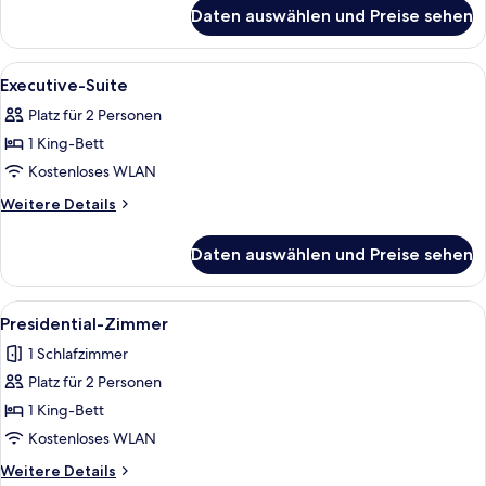
für
Daten auswählen und Preise sehen
Junior-
Suite
Alle
Ein modernes Hotelzimmer mit einem 
15
Executive-Suite
Fotos
Platz für 2 Personen
für
1 King-Bett
Executive-
Suite
Kostenloses WLAN
anzeigen
Weitere
Weitere Details
Details
für
Daten auswählen und Preise sehen
Executive-
Suite
Alle
Ein Essbereich mit Tisch für sechs Pe
11
Presidential-Zimmer
Fotos
1 Schlafzimmer
für
Platz für 2 Personen
Presidential-
Zimmer
1 King-Bett
anzeigen
Kostenloses WLAN
Weitere
Weitere Details