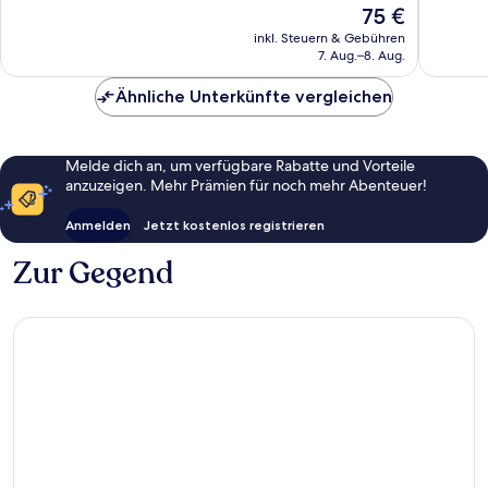
Der
75 €
6
Bewert
Preis
Bewertungen
inkl. Steuern & Gebühren
beträgt
7. Aug.–8. Aug.
75 €
Ähnliche Unterkünfte vergleichen
Melde dich an, um verfügbare Rabatte und Vorteile
anzuzeigen. Mehr Prämien für noch mehr Abenteuer!
Anmelden
Jetzt kostenlos registrieren
Zur Gegend