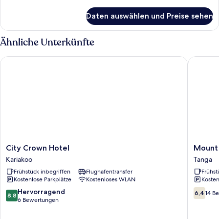
Details
für
Daten auswählen und Preise sehen
Presidential-
Zimmer
Ähnliche Unterkünfte
City Crown Hotel
Mount U
City
Mount
City Crown Hotel
Mount
Crown
Usamba
Kariakoo
Tanga
Hotel
Hotel
Frühstück inbegriffen
Flughafentransfer
Frühst
Kariakoo
Tanga
Kostenlose Parkplätze
Kostenloses WLAN
Kosten
8.8
6.4
Hervorragend
6,4
14 B
8,8
von
von
6 Bewertungen
10,
10,
Hervorragend,
14