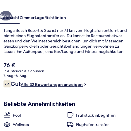
Spa
rück
Weiter
72+
Übersicht
Zimmer
Lage
Richtlinien
Tanga Beach Resort & Spa ist nur 7,1 km vom Flughafen entfernt und
bietet einen Flughafentransfer an. Du kannst im Restaurant etwas
essen und den Wellnessbereich besuchen, um dich mit Massagen,
Ganzkörperwickeln oder Gesichtsbehandlungen verwöhnen zu
lassen. Ein Außenpool, eine Bar/Lounge und Fitnessmöglichkeiten
gehören ebenfalls zum Angebot.
Der
76 €
aktuelle
inkl. Steuern & Gebühren
Preis
7. Aug.–8. Aug.
Außenpool, Liegestühle
beträgt
Bewertungen
Gut
7,6
Alle 32 Bewertungen anzeigen
76 €.
7,6 von 10.
Beliebte Annehmlichkeiten
Pool
Frühstück inbegriffen
Wellness
Flughafentransfer