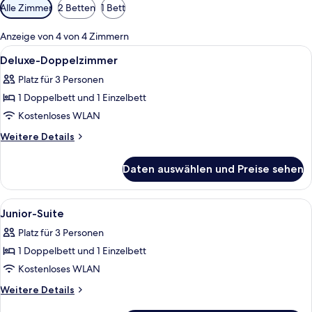
Verfügbare
Alle Zimmer
2 Betten
1 Bett
Filter
für
Anzeige von 4 von 4 Zimmern
Zimmer
Alle
Ein Hotelzimmer mit einem Bett, zwei
9
Deluxe-Doppelzimmer
Fotos
Platz für 3 Personen
für
1 Doppelbett und 1 Einzelbett
Deluxe-
Doppelzimmer
Kostenloses WLAN
anzeigen
Weitere
Weitere Details
Details
für
Daten auswählen und Preise sehen
Deluxe-
Doppelzimmer
Alle
Ein Hotelzimmer mit einem großen Bett
9
Junior-Suite
Fotos
Platz für 3 Personen
für
1 Doppelbett und 1 Einzelbett
Junior-
Suite
Kostenloses WLAN
anzeigen
Weitere
Weitere Details
Details