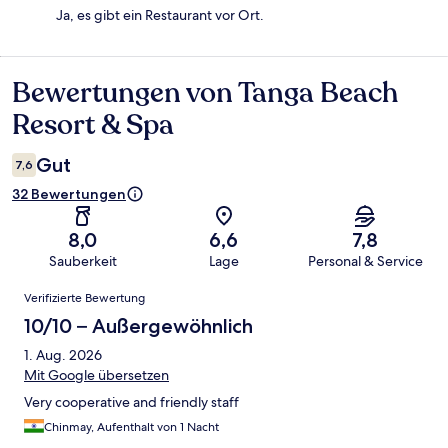
Ja, es gibt ein Restaurant vor Ort.
Bewertungen von Tanga Beach
Bewertungen
Resort & Spa
Gut
7,6
32 Bewertungen
8,0
6,6
7,8
Sauberkeit
Lage
Personal & Service
Bewertungen
Verifizierte Bewertung
10/10 – Außergewöhnlich
1. Aug. 2026
Mit Google übersetzen
Very cooperative and friendly staff
Chinmay, Aufenthalt von 1 Nacht