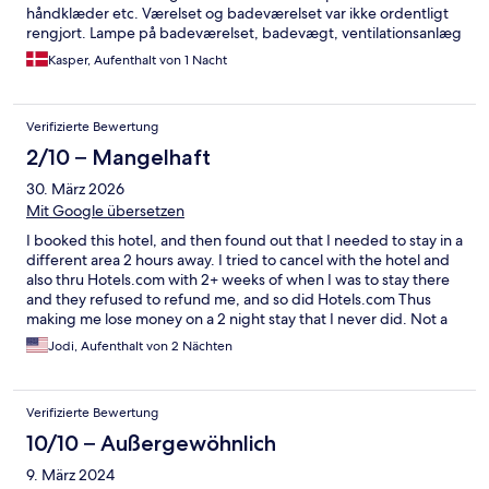
håndklæder etc. Værelset og badeværelset var ikke ordentligt
rengjort. Lampe på badeværelset, badevægt, ventilationsanlæg
og opladningsstik virkede ikke. Svag kloaklugt på værelset.
Kasper, Aufenthalt von 1 Nacht
Poolen var beskidt og helt mørkegrøn og ikke transparent.
Baren havde ikke kolde øl til selskabet og flere retter vi valgte til
middagen fra menukortet vidste sig ikke at være tilgængelige.
Verifizierte Bewertung
Der blev spillet høj musik ved poolen nedenfor værelset til sent
om aftenen som holdt os vågne. Maden var god! Personalet var
2/10 – Mangelhaft
venligt. Generelt var der dog ikke styr på så meget.
30. März 2026
Mit Google übersetzen
I booked this hotel, and then found out that I needed to stay in a
different area 2 hours away. I tried to cancel with the hotel and
also thru Hotels.com with 2+ weeks of when I was to stay there
and they refused to refund me, and so did Hotels.com Thus
making me lose money on a 2 night stay that I never did. Not a
fan and won't book there again.
Jodi, Aufenthalt von 2 Nächten
Verifizierte Bewertung
10/10 – Außergewöhnlich
9. März 2024