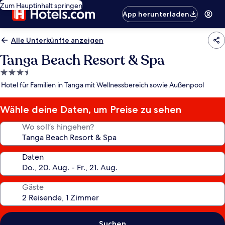
Zum Hauptinhalt springen
App herunterladen
Alle Unterkünfte anzeigen
Tanga Beach Resort & Spa
3.5-
Sterne-
Hotel für Familien in Tanga mit Wellnessbereich sowie Außenpool
Unterkunft
Wähle deine Daten, um Preise zu sehen
Wo soll’s hingehen?
Daten
Gäste
Suchen