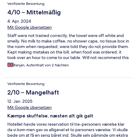
Verifizierte Bewertung
4/10 – Mittelmäßig
4. Apr. 2024
Mit Google übersetzen
Staff were not trained correctly, the towel were off white and
smelly. No milk to make coffee, no shower cape, no tissue box in
the room when requested, were told they do not provide them.
Kept making mistakes on the bill, when food was ordered, it
took over an hour to come to our table. Will not recommend this
hotel to my families or friends. For a 5 star hotel (being very
Ranjan, Aufenthalt von 2 Nächten
expensive too) not impressed. Have been to a lot of hotel, but
never one like this.
Verifizierte Bewertung
2/10 – Mangelhaft
12. Jan. 2025
Mit Google übersetzen
Kæmpe skuffelse, næsten alt gik galt
Hotellet havde vores reservation til tre-personers værelse klar
da vi kom men gav os alligevel et to personers værelse. Vi skulle
bede om at få en seng båret ind. Skulle selv påminde om ekstra