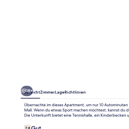
Garden
18+
Übersicht
Zimmer
Lage
Richtlinien
Übernachte im dieses Apartment, um nur 10 Autominuten hi
Mall. Wenn du etwas Sport machen möchtest, kannst du 
Die Unterkunft bietet eine Tennishalle, ein Kinderbecken 
Bewertungen
Gut
7,8