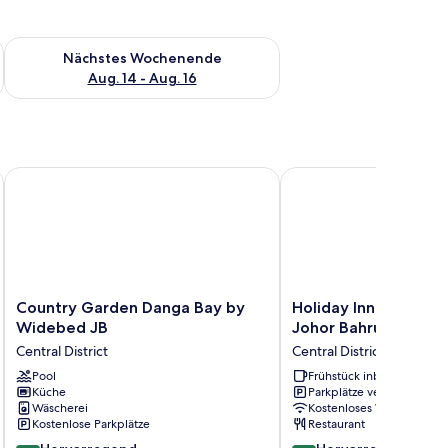
es Wochenende, Aug. 7 - Aug. 9.
Überprüfe die Verfügbarkeit für nächstes Wochenende, Aug. 1
Nächstes Wochenende
Aug. 14 - Aug. 16
hru
Country Garden Danga Bay by Widebed JB
Holiday Inn Express & 
Country
Holiday
Country Garden Danga Bay by
Holiday Inn Express 
Garden
Inn
Widebed JB
Johor Bahru by IHG
Danga
Express
Central District
Central District
Bay
&
by
Pool
Suites
Frühstück inbegriffen
Küche
Parkplätze verfügbar
Widebed
Johor
Wäscherei
Kostenloses WLAN
JB
Bahru
Kostenlose Parkplätze
Restaurant
Central
by