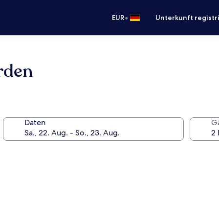
•
EUR
Unterkunft registr
rden
Daten
G