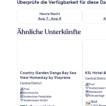
Überprüfe die Verfügbarkeit für diese D
Überprüfe die Verfügbarkeit für heute Nacht, Aug. 7
Überprüfe die
Heute Nacht
Aug. 7 - Aug. 8
A
Ähnliche Unterkünfte
Country Garden Danga Bay Sea View Homestay by 
KSL Hotel & R
Country
KSL
Country Garden Danga Bay Sea
KSL Hotel &
Garden
Hotel
View Homestay by Stayrene
Central Distric
Danga
&
Central District
Pool
Bay
Resort
Kostenloses
Sea
Pool
Central
Restaurant
Kochnische
View
District
Klimaanlage
Kostenlose Parkplätze
Homestay
Kostenloses WLAN
7.8
Gut
by
7,8
von
1.002 Bewe