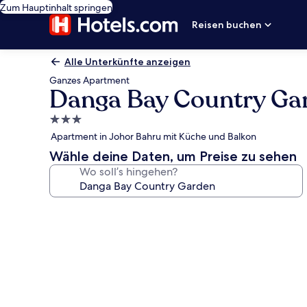
Zum Hauptinhalt springen
Reisen buchen
Alle Unterkünfte anzeigen
Ganzes Apartment
Danga Bay Country Ga
3.0-
Sterne-
Apartment in Johor Bahru mit Küche und Balkon
Unterkunft
Wähle deine Daten, um Preise zu sehen
Wo soll’s hingehen?
Fotogalerie
von
Danga
Bay
Country