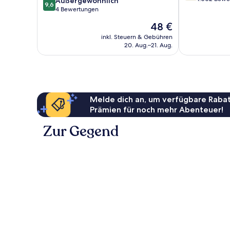
9.6
Stayrene
Außergewöhnlich
9,6
10,
von
Central
4 Bewertungen
Gut,
10,
District
Der
48 €
1.002
Außergewöhnlich,
Preis
Bewertungen
4
inkl. Steuern & Gebühren
beträgt
20. Aug.–21. Aug.
Bewertungen
48 €
Melde dich an, um verfügbare Rabat
Prämien für noch mehr Abenteuer!
Zur Gegend