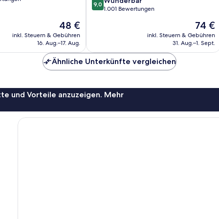
9.0
Wunderbar
9,0
von
1.001 Bewertungen
10,
Der
Der
48 €
74 €
Wunderbar,
Preis
Preis
1.001
inkl. Steuern & Gebühren
inkl. Steuern & Gebühren
beträgt
beträgt
16. Aug.–17. Aug.
31. Aug.–1. Sept.
Bewertungen
48 €
74 €
Ähnliche Unterkünfte vergleichen
te und Vorteile anzuzeigen. Mehr