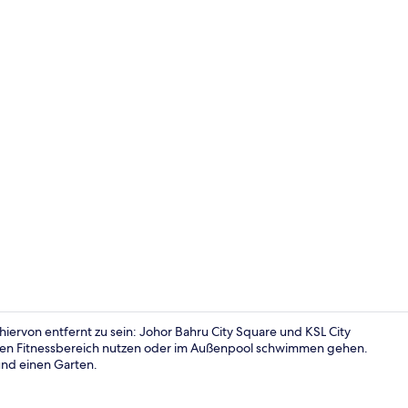
Apartment, 2
ervon entfernt zu sein: Johor Bahru City Square und KSL City
den Fitnessbereich nutzen oder im Außenpool schwimmen gehen.
und einen Garten.
Eingangsber