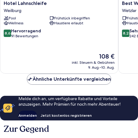
Hotel
Best
Hotel Lahnschleife
Best W
Lahnschleife
Western
Weilburg
Wetzlar
Weilburg
Hotel
Pool
Frühstück inbegriffen
Frühst
Wetzlar
Wellness
Haustiere erlaubt
Hausti
Wetzlar
8.6
8.2
Hervorragend
Seh
8,6
8,2
von
von
91 Bewertungen
242 
10,
10,
Hervorragend,
Sehr
91
gut,
Der
108 €
Bewertungen
242
Preis
inkl. Steuern & Gebühren
Bewert
beträgt
9. Aug.–10. Aug.
108 €
Ähnliche Unterkünfte vergleichen
Melde dich an, um verfügbare Rabatte und Vorteile
anzuzeigen. Mehr Prämien für noch mehr Abenteuer!
Anmelden
Jetzt kostenlos registrieren
Zur Gegend