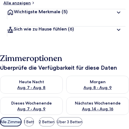
Alle anzeigen
Wichtigste Merkmale
(5)
Sich wie zu Hause fühlen
(6)
Zimmeroptionen
Überprüfe die Verfügbarkeit für diese Daten
Überprüfe die Verfügbarkeit für heute Nacht, Aug. 7 - Aug. 8.
Überprüfe die Verfügbarkeit f
Heute Nacht
Morgen
Aug. 7 - Aug. 8
Aug. 8 - Aug. 9
Überprüfe die Verfügbarkeit für dieses Wochenende, Aug. 7 - 
Überprüfe die Verfügbarkeit f
Dieses Wochenende
Nächstes Wochenende
Aug. 7 - Aug. 9
Aug. 14 - Aug. 16
Verfügbare
Alle Zimmer
1 Bett
2 Betten
Über 3 Betten
Filter