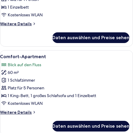
anzeigen
1 Einzelbett
Kostenloses WLAN
Weitere
Weitere Details
Details
für
Daten auswählen und Preise sehen
Standard-
Einzelzimmer
Alle
Ein Hotelzimmer mit einem großen Bet
13
Comfort-Apartment
Fotos
Blick auf den Fluss
für
60 m²
Comfort-
Apartment
1 Schlafzimmer
anzeigen
Platz für 5 Personen
1 King-Bett, 1 großes Schlafsofa und 1 Einzelbett
Kostenloses WLAN
Weitere
Weitere Details
Details
für
Daten auswählen und Preise sehen
Comfort-