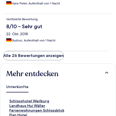
Hans-Peter, Aufenthalt von 1 Nacht
Verifizierte Bewertung
8/10 – Sehr gut
22. Okt. 2018
Gudrun, Aufenthalt von 1 Nacht
Alle 26 Bewertungen anzeigen
Mehr entdecken
Unterkünfte
L
Schlosshotel Weilburg
i
L
Landhaus Hui Wäller
n
i
L
Ferienwohnungen Schlossblick
k
n
i
L
Elan Hotel