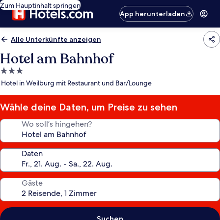
Zum Hauptinhalt springen
App herunterladen
Alle Unterkünfte anzeigen
Hotel am Bahnhof
3.0-
Sterne-
Hotel in Weilburg mit Restaurant und Bar/Lounge
Unterkunft
Wähle deine Daten, um Preise zu sehen
Wo soll’s hingehen?
Daten
Gäste
Suchen