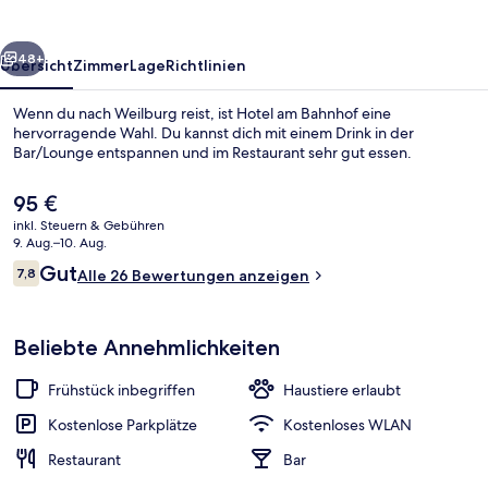
rück
Weiter
48+
Übersicht
Zimmer
Lage
Richtlinien
Wenn du nach Weilburg reist, ist Hotel am Bahnhof eine
hervorragende Wahl. Du kannst dich mit einem Drink in der
Bar/Lounge entspannen und im Restaurant sehr gut essen.
Der
95 €
aktuelle
inkl. Steuern & Gebühren
Preis
9. Aug.–10. Aug.
beträgt
Bewertungen
Gut
7,8
Alle 26 Bewertungen anzeigen
95 €.
7,8 von 10.
Bar (in der Unterkunft)
Beliebte Annehmlichkeiten
Frühstück inbegriffen
Haustiere erlaubt
Kostenlose Parkplätze
Kostenloses WLAN
Restaurant
Bar