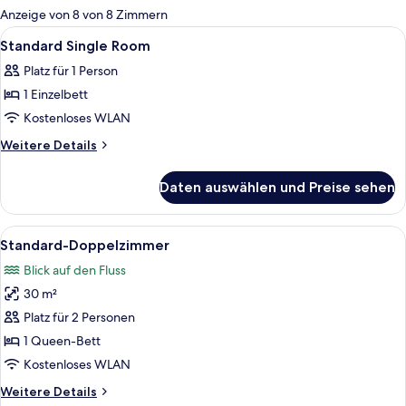
für
Anzeige von 8 von 8 Zimmern
Zimmer
Alle
Ein Hotelzimmer mit Bett, Schreibtisch
4
Standard Single Room
Fotos
Platz für 1 Person
für
1 Einzelbett
Standard
Single
Kostenloses WLAN
Room
Weitere
Weitere Details
anzeigen
Details
für
Daten auswählen und Preise sehen
Standard
Single
Room
Alle
Ein Doppelbett mit weißen Leinen und
6
Standard-Doppelzimmer
Fotos
Blick auf den Fluss
für
30 m²
Standard-
Doppelzimmer
Platz für 2 Personen
anzeigen
1 Queen-Bett
Kostenloses WLAN
Weitere
Weitere Details