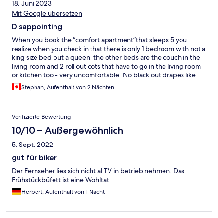
18. Juni 2023
Mit Google übersetzen
Disappointing
When you book the “comfort apartment”that sleeps 5 you
realize when you check in that there is only 1 bedroom with not a
king size bed but a queen, the other beds are the couch in the
living room and 2 roll out cots that have to go in the living room
or kitchen too - very uncomfortable. No black out drapes like
advertised. In fact some of the windows don’t even have any
Stephan, Aufenthalt von 2 Nächten
kind of covering and are cracked. The carpets are stained, the
kitchen has no dishes or cutlery, the view of the river is actually
garbage littered train tracks and you can hear trains below your
Verifizierte Bewertung
windows starting early in the morning. The shower is very small
and the shower head keeps falling down. We were not
10/10 – Außergewöhnlich
impressed.
5. Sept. 2022
gut für biker
Der Fernseher lies sich nicht al TV in betrieb nehmen. Das
Frühstückbüfett ist eine Wohltat
Herbert, Aufenthalt von 1 Nacht