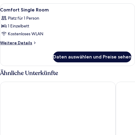
anzeigen
Room,
Alle
Ein Hotelzimmer mit einem Bett, eine
4
1
Comfort Single Room
Fotos
Queen
Platz für 1 Person
Bed
für
1 Einzelbett
Comfort
Single
Kostenloses WLAN
Room
Weitere
Weitere Details
anzeigen
Details
für
Daten auswählen und Preise sehen
Comfort
Single
Room
Ähnliche Unterkünfte
Hotel Lahnschleife
Best Wes