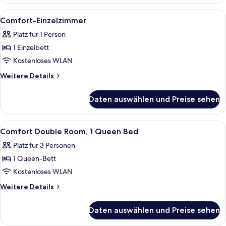
Apartment
Alle
Comfort-Einzelzimmer | Schreibtisch,
4
Comfort-Einzelzimmer
Fotos
Platz für 1 Person
für
1 Einzelbett
Comfort-
Einzelzimmer
Kostenloses WLAN
anzeigen
Weitere
Weitere Details
Details
für
Daten auswählen und Preise sehen
Comfort-
Einzelzimmer
Alle
Ein Hotelzimmer mit einem Bett, Kiss
5
Comfort Double Room, 1 Queen Bed
Fotos
Platz für 3 Personen
für
1 Queen-Bett
Comfort
Double
Kostenloses WLAN
Room,
Weitere
Weitere Details
1
Details
für
Queen
Daten auswählen und Preise sehen
Comfort
Bed
Double