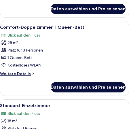
Details
für
Daten auswählen und Preise sehen
Standard-
Doppelzimmer
Alle
Ein Hotelzimmer mit zwei Betten, wei
5
Comfort-Doppelzimmer, 1 Queen-Bett
Fotos
Blick auf den Fluss
für
25 m²
Comfort-
Doppelzimmer,
Platz für 3 Personen
1
1 Queen-Bett
Queen-
Kostenloses WLAN
Bett
Weitere
Weitere Details
anzeigen
Details
für
Daten auswählen und Preise sehen
Comfort-
Doppelzimmer,
1
Alle
Standard-Einzelzimmer | Schreibtisch
4
Queen-
Standard-Einzelzimmer
Fotos
Bett
Blick auf den Fluss
für
18 m²
Standard-
Einzelzimmer
Platz für 1 Person