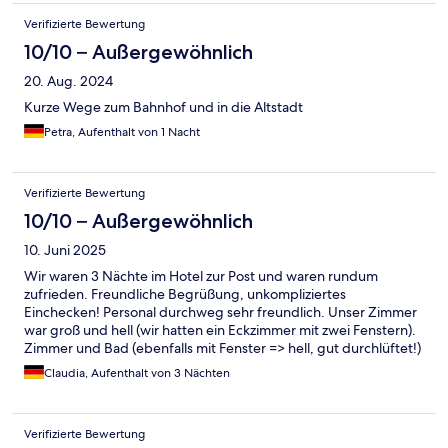
Verifizierte Bewertung
10/10 – Außergewöhnlich
20. Aug. 2024
Kurze Wege zum Bahnhof und in die Altstadt
Petra, Aufenthalt von 1 Nacht
Verifizierte Bewertung
10/10 – Außergewöhnlich
10. Juni 2025
Wir waren 3 Nächte im Hotel zur Post und waren rundum
zufrieden. Freundliche Begrüßung, unkompliziertes
Einchecken! Personal durchweg sehr freundlich. Unser Zimmer
war groß und hell (wir hatten ein Eckzimmer mit zwei Fenstern).
Zimmer und Bad (ebenfalls mit Fenster => hell, gut durchlüftet!)
waren sauber und gepflegt. Die Betten waren sehr gemütlich,
Claudia, Aufenthalt von 3 Nächten
wir haben sehr gut geschlafen. Die Fenster konnten nachts
offenstehen, es war sehr ruhig draußen. Es gab einen gefüllten
kleinen Kühlschrank (Bier, Sekt, Säfte, Likörchen). Alles zu zivilen
Verifizierte Bewertung
Preisen erhältlich, so dass man nicht zum Kiosk oder Späti laufen