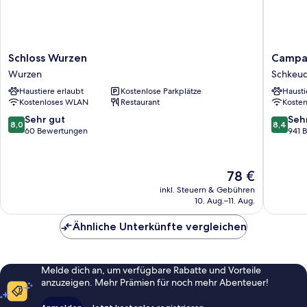
Schloss
Campani
Schloss Wurzen
Campan
Wurzen
Leipzig
Wurzen
Schkeud
Wurzen
Halle
Haustiere erlaubt
Kostenlose Parkplätze
Hausti
Airport
Kostenloses WLAN
Restaurant
Koste
Schkeud
8.0
8.4
Sehr gut
Seh
8,0
8,4
von
von
60 Bewertungen
941 
10,
10,
Sehr
Sehr
gut,
gut,
Der
78 €
60
941
Preis
inkl. Steuern & Gebühren
Bewertungen
Bewert
beträgt
10. Aug.–11. Aug.
78 €
Ähnliche Unterkünfte vergleichen
Melde dich an, um verfügbare Rabatte und Vorteile
anzuzeigen. Mehr Prämien für noch mehr Abenteuer!