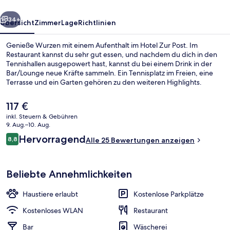
rück
Weiter
34+
Übersicht
Zimmer
Lage
Richtlinien
Genieße Wurzen mit einem Aufenthalt im Hotel Zur Post. Im
Restaurant kannst du sehr gut essen, und nachdem du dich in den
Tennishallen ausgepowert hast, kannst du bei einem Drink in der
Bar/Lounge neue Kräfte sammeln. Ein Tennisplatz im Freien, eine
Terrasse und ein Garten gehören zu den weiteren Highlights.
Der
117 €
aktuelle
inkl. Steuern & Gebühren
Preis
9. Aug.–10. Aug.
Terrasse/Patio
beträgt
Bewertungen
Hervorragend
8,8
Alle 25 Bewertungen anzeigen
117 €.
8,8 von 10.
Beliebte Annehmlichkeiten
Haustiere erlaubt
Kostenlose Parkplätze
Kostenloses WLAN
Restaurant
Bar
Wäscherei