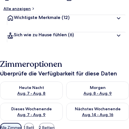
Alle anzeigen
Wichtigste Merkmale
(12)
Sich wie zu Hause fühlen
(6)
Zimmeroptionen
Überprüfe die Verfügbarkeit für diese Daten
Überprüfe die Verfügbarkeit für heute Nacht, Aug. 7 - Aug. 8.
Überprüfe die Verfügbarkeit f
Heute Nacht
Morgen
Aug. 7 - Aug. 8
Aug. 8 - Aug. 9
Überprüfe die Verfügbarkeit für dieses Wochenende, Aug. 7 - 
Überprüfe die Verfügbarkeit f
Dieses Wochenende
Nächstes Wochenende
Aug. 7 - Aug. 9
Aug. 14 - Aug. 16
Verfügbare
Alle Zimmer
1 Bett
2 Betten