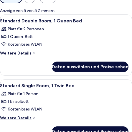
Filter
für
Anzeige von 5 von 5 Zimmern
Zimmer
Alle
Ein Hotelzimmer mit einem Bett, zwei 
7
Standard Double Room, 1 Queen Bed
Fotos
Platz für 2 Personen
für
1 Queen-Bett
Standard
Double
Kostenloses WLAN
Room,
Weitere
Weitere Details
1
Details
für
Queen
Daten auswählen und Preise sehen
Standard
Bed
Double
anzeigen
Room,
Alle
Ein Hotelzimmer mit zwei Betten, eine
2
1
Standard Single Room, 1 Twin Bed
Fotos
Queen
Platz für 1 Person
Bed
für
1 Einzelbett
Standard
Single
Kostenloses WLAN
Room,
Weitere
Weitere Details
1
Details
für
Twin
Daten auswählen und Preise sehen