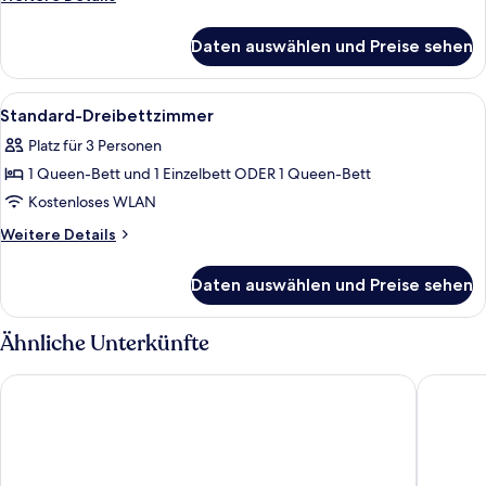
Details
für
Daten auswählen und Preise sehen
Standard-
Einzelzimmer,
1 Einzelbett
Alle
Ein Hotelzimmer mit zwei Betten, eine
3
Standard-Dreibettzimmer
Fotos
Platz für 3 Personen
für
1 Queen-Bett und 1 Einzelbett ODER 1 Queen-Bett
Standard-
Dreibettzimmer
Kostenloses WLAN
anzeigen
Weitere
Weitere Details
Details
für
Daten auswählen und Preise sehen
Standard-
Dreibettzimmer
Ähnliche Unterkünfte
Schloss Wurzen
Campanil