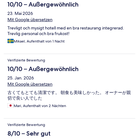
musste, um sich zu versorgen. Keine Abzocke! Sehr
10/10 – Außergewöhnlich
reichhaltiges Frühstück: alles frisch: Brötchen/Brot, kleine
23. Mai 2026
Fischplatte, Käseplatte, Wurstplatte, gekochte Eier
(Spiegel-/Rührei auf Bestellung), Obst, Saft, Cerealien, Joghurt,
Mit Google übersetzen
viele Teesorten. Kaffee (sehr lecker) stand in Kannen auf dem
Trevligt och mysigt hotell med en bra restaurang integrerad.
Tisch => kein blödes Warten vor einem Automaten. Es wurde oft
Trevlig personal och bra frukost!
nachgelegt. Sehr gute Lage!! Parken an der Straße vor Hotel
stets möglich, eigener Parkplatz vorhanden. Wurzener
Mikael, Aufenthalt von 1 Nacht
Innenstadt mit hübschem Marktplatz zu Fuß zu erreichen (auch
Dom und Schloss). Guter Ausgangspunkt für Ausflüge mit
Auto/Bahn! Bahnhof in 3 Min zu Fuß zu erreichen. Hier hält der
Verifizierte Bewertung
Zug, der zwischen Dresden und Leipzig (18 Minuten) verkehrt.
10/10 – Außergewöhnlich
Die S1 und S3 haben wir für Fahrten nach Leipzig genutzt - Halt
am Völkerschlachtdenkmal, Fahrt mitten im Zentrum von L.. Von
25. Jan. 2026
W aus schneller zu erreichen als eine Parkplatzsuche in L
Mit Google übersetzen
古くてもとても清潔です。 朝食も美味しかった。 オーナーが親
切で良い人でした
Mari, Aufenthalt von 2 Nächten
Verifizierte Bewertung
8/10 – Sehr gut