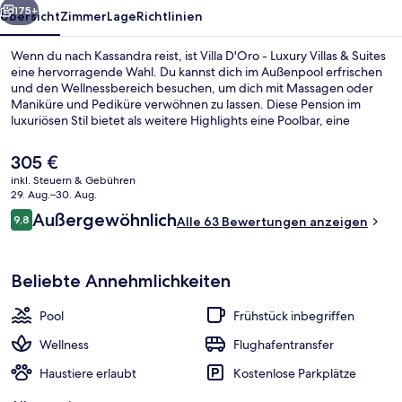
Suites
175+
Übersicht
Zimmer
Lage
Richtlinien
Wenn du nach Kassandra reist, ist Villa D'Oro - Luxury Villas & Suites
eine hervorragende Wahl. Du kannst dich im Außenpool erfrischen
und den Wellnessbereich besuchen, um dich mit Massagen oder
Maniküre und Pediküre verwöhnen zu lassen. Diese Pension im
luxuriösen Stil bietet als weitere Highlights eine Poolbar, eine
Snackbar sowie eine Terrasse.
Der
305 €
aktuelle
inkl. Steuern & Gebühren
Preis
29. Aug.–30. Aug.
Signature Suite Sea View with Privat
beträgt
Bewertungen
Außergewöhnlich
9,8
Alle 63 Bewertungen anzeigen
305 €.
9,8 von 10.
Beliebte Annehmlichkeiten
Pool
Frühstück inbegriffen
Wellness
Flughafentransfer
Haustiere erlaubt
Kostenlose Parkplätze