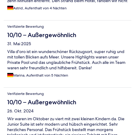
zehn Minuten entfernt. Den Strand beim Hotel, fanden wir nicht
so schön, das kann aber auch daran gelegen haben, dass wir
Astrid, Aufenthalt von 4 Nächten
kurz vor Ende der Saison dort waren und schon viele Geschäfte,
so auch die Strandbar, geschlossen waren…
Verifizierte Bewertung
10/10 – Außergewöhnlich
31. Mai 2025
Villa d'oro ist ein wunderschöner Rückzugsort, super ruhig und
mit tollen Blicken aufs Meer. Unsere Highlights waren unser
Private Pool und das unglaubliche Frühstück. Auch alle im Team
waren sehr freundlich und hilfsbereit. Danke!
Marina, Aufenthalt von 5 Nächten
Verifizierte Bewertung
10/10 – Außergewöhnlich
26. Okt. 2024
Wir waren im Oktober zu viert mit zwei kleinen Kindern da. Die
Junior Suite ist sehr modern und hübsch eingerichtet. Sehr
herzliches Personal. Das Frühstück bestellt man morgens
telefonisch und ist fantastisch: ein riesiges Tablett mit Eiern,