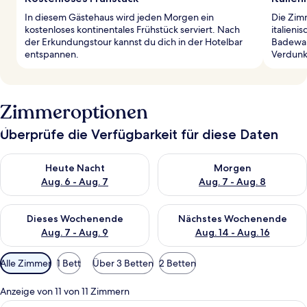
In diesem Gästehaus wird jeden Morgen ein
Die Zim
kostenloses kontinentales Frühstück serviert. Nach
italieni
der Erkundungstour kannst du dich in der Hotelbar
Badewan
entspannen.
Verdunk
Zimmeroptionen
Überprüfe die Verfügbarkeit für diese Daten
Überprüfe die Verfügbarkeit für heute Nacht, Aug. 6 - Aug. 7.
Überprüfe die Verfügbarkeit f
Heute Nacht
Morgen
Aug. 6 - Aug. 7
Aug. 7 - Aug. 8
Überprüfe die Verfügbarkeit für dieses Wochenende, Aug. 7 - 
Überprüfe die Verfügbarkeit f
Dieses Wochenende
Nächstes Wochenende
Aug. 7 - Aug. 9
Aug. 14 - Aug. 16
Verfügbare
Alle Zimmer
1 Bett
Über 3 Betten
2 Betten
Filter
für
Anzeige von 11 von 11 Zimmern
Zimmer
Ein modernes Wohnzimmer mit einer C