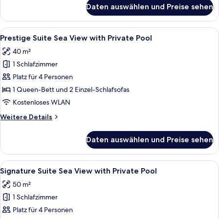
für
Daten auswählen und Preise sehen
Suite,
eigener
Pool
Alle
Prestige Suite Sea View with Private 
12
Prestige Suite Sea View with Private Pool
Fotos
40 m²
für
1 Schlafzimmer
Prestige
Suite
Platz für 4 Personen
Sea
1 Queen-Bett und 2 Einzel-Schlafsofas
View
Kostenloses WLAN
with
Weitere
Weitere Details
Private
Details
Pool
für
Daten auswählen und Preise sehen
Prestige
anzeigen
Suite
Sea
Alle
Ein moderner Außenpool mit Steinmau
14
View
Signature Suite Sea View with Private Pool
Fotos
with
50 m²
Private
für
Pool
1 Schlafzimmer
Signature
Suite
Platz für 4 Personen