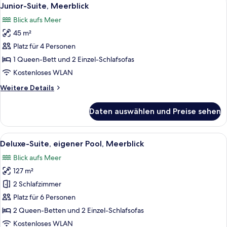
Alle
11
Junior-Suite, Meerblick
Fotos
Blick aufs Meer
für
45 m²
Junior-
Suite,
Platz für 4 Personen
Meerblick
1 Queen-Bett und 2 Einzel-Schlafsofas
anzeigen
Kostenloses WLAN
Weitere
Weitere Details
Details
für
Daten auswählen und Preise sehen
Junior-
Suite,
Meerblick
Alle
Strand-/Meerblick
10
Deluxe-Suite, eigener Pool, Meerblick
Fotos
Blick aufs Meer
für
127 m²
Deluxe-
Suite,
2 Schlafzimmer
eigener
Platz für 6 Personen
Pool,
2 Queen-Betten und 2 Einzel-Schlafsofas
Meerblick
Kostenloses WLAN