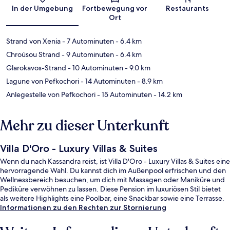
Karte
In der Umgebung
Fortbewegung vor
Restaurants
Ort
Strand von Xenia
- 7 Autominuten
- 6.4 km
Chroúsou Strand
- 9 Autominuten
- 6.4 km
Glarokavos-Strand
- 10 Autominuten
- 9.0 km
Lagune von Pefkochori
- 14 Autominuten
- 8.9 km
Anlegestelle von Pefkochori
- 15 Autominuten
- 14.2 km
Mehr zu dieser Unterkunft
Villa D'Oro - Luxury Villas & Suites
Wenn du nach Kassandra reist, ist Villa D'Oro - Luxury Villas & Suites eine
hervorragende Wahl. Du kannst dich im Außenpool erfrischen und den
Wellnessbereich besuchen, um dich mit Massagen oder Maniküre und
Pediküre verwöhnen zu lassen. Diese Pension im luxuriösen Stil bietet
als weitere Highlights eine Poolbar, eine Snackbar sowie eine Terrasse.
Informationen zu den Rechten zur Stornierung