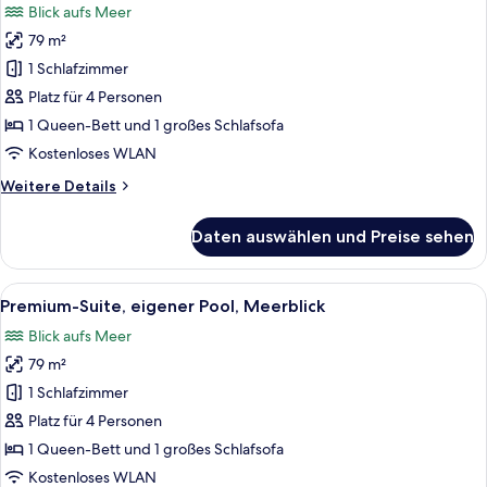
Blick aufs Meer
für
79 m²
Elegant
Suite
1 Schlafzimmer
Sea
Platz für 4 Personen
View
1 Queen-Bett und 1 großes Schlafsofa
anzeigen
Kostenloses WLAN
Weitere
Weitere Details
Details
für
Daten auswählen und Preise sehen
Elegant
Suite
Sea
Alle
Ein Pool mit Meerblick, umgeben von
12
View
Premium-Suite, eigener Pool, Meerblick
Fotos
Blick aufs Meer
für
79 m²
Premium-
Suite,
1 Schlafzimmer
eigener
Platz für 4 Personen
Pool,
1 Queen-Bett und 1 großes Schlafsofa
Meerblick
Kostenloses WLAN