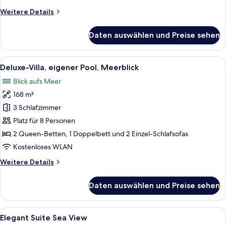
anzeigen
Weitere
Weitere Details
Details
für
Daten auswählen und Preise sehen
Deluxe-
Suite,
eigener
Alle
Ein großzügiges Wohnzimmer mit Kami
17
Pool,
Deluxe-Villa, eigener Pool, Meerblick
Fotos
Meerblick
Blick aufs Meer
für
168 m²
Deluxe-
Villa,
3 Schlafzimmer
eigener
Platz für 8 Personen
Pool,
2 Queen-Betten, 1 Doppelbett und 2 Einzel-Schlafsofas
Meerblick
Kostenloses WLAN
anzeigen
Weitere
Weitere Details
Details
für
Daten auswählen und Preise sehen
Deluxe-
Villa,
eigener
Alle
Ausblick vom Zimmer
9
Pool,
Elegant Suite Sea View
Fotos
Meerblick