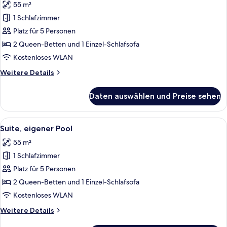
55 m²
Duplex
Suite
1 Schlafzimmer
Sea
Platz für 5 Personen
View
2 Queen-Betten und 1 Einzel-Schlafsofa
Private
Kostenloses WLAN
Heated
Weitere
Weitere Details
Pool
Details
anzeigen
für
Daten auswählen und Preise sehen
Duplex
Suite
Sea
Alle
Eine moderne Küche mit weißen Schränk
25
View
Suite, eigener Pool
Fotos
Private
55 m²
Heated
für
Pool
1 Schlafzimmer
Suite,
eigener
Platz für 5 Personen
Pool
2 Queen-Betten und 1 Einzel-Schlafsofa
anzeigen
Kostenloses WLAN
Weitere
Weitere Details
Details