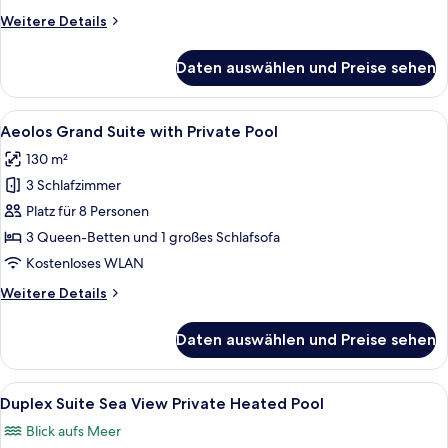
anzeigen
Weitere
Weitere Details
Details
für
Daten auswählen und Preise sehen
Premium-
Suite,
eigener
Alle
Ein modernes Schlafzimmer mit einem
10
Pool,
Aeolos Grand Suite with Private Pool
Fotos
Meerblick
130 m²
für
3 Schlafzimmer
Aeolos
Grand
Platz für 8 Personen
Suite
3 Queen-Betten und 1 großes Schlafsofa
with
Kostenloses WLAN
Private
Weitere
Weitere Details
Pool
Details
anzeigen
für
Daten auswählen und Preise sehen
Aeolos
Grand
Suite
Alle
Ein modernes Wohnzimmer mit großem 
24
with
Duplex Suite Sea View Private Heated Pool
Fotos
Private
Blick aufs Meer
Pool
für