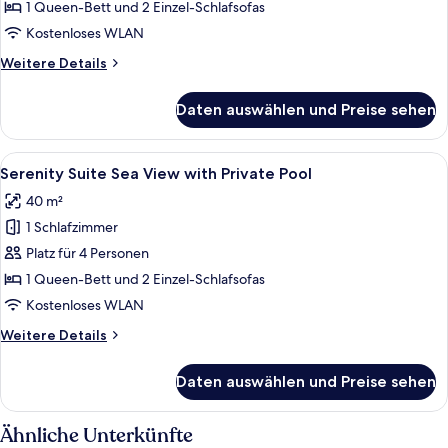
Sea
1 Queen-Bett und 2 Einzel-Schlafsofas
View
Kostenloses WLAN
with
Weitere
Weitere Details
Private
Details
Pool
für
Daten auswählen und Preise sehen
Signature
anzeigen
Suite
Sea
Alle
Ein Schwimmbecken mit überdachter Li
14
View
Serenity Suite Sea View with Private Pool
Fotos
with
40 m²
Private
für
Pool
1 Schlafzimmer
Serenity
Suite
Platz für 4 Personen
Sea
1 Queen-Bett und 2 Einzel-Schlafsofas
View
Kostenloses WLAN
with
Weitere
Weitere Details
Private
Details
Pool
für
Daten auswählen und Preise sehen
Serenity
anzeigen
Suite
Sea
Ähnliche Unterkünfte
View