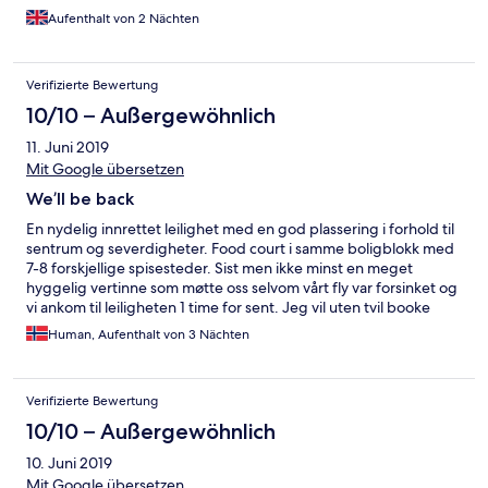
Aufenthalt von 2 Nächten
Verifizierte Bewertung
10/10 – Außergewöhnlich
11. Juni 2019
Mit Google übersetzen
We’ll be back
En nydelig innrettet leilighet med en god plassering i forhold til
sentrum og severdigheter. Food court i samme boligblokk med
7-8 forskjellige spisesteder. Sist men ikke minst en meget
hyggelig vertinne som møtte oss selvom vårt fly var forsinket og
vi ankom til leiligheten 1 time for sent. Jeg vil uten tvil booke
leiligheten når jeg er tilbake i Vilnius! Delia, takk for et nydelig og
Human, Aufenthalt von 3 Nächten
problemfritt opphold! :)
Verifizierte Bewertung
10/10 – Außergewöhnlich
10. Juni 2019
Mit Google übersetzen