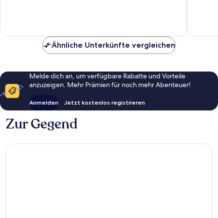
Vilnius
Hervorragend,
Außerge
97
721
Bewertungen
Bewert
Ähnliche Unterkünfte vergleichen
Melde dich an, um verfügbare Rabatte und Vorteile
anzuzeigen. Mehr Prämien für noch mehr Abenteuer!
Anmelden
Jetzt kostenlos registrieren
Zur Gegend