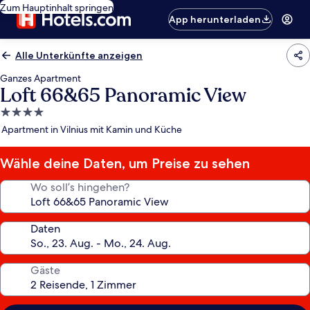
Zum Hauptinhalt springen
App herunterladen
Alle Unterkünfte anzeigen
Ganzes Apartment
Loft 66&65 Panoramic View
4.0-
Sterne-
Apartment in Vilnius mit Kamin und Küche
Unterkunft
Wähle deine Daten, um Preise zu sehen
Wo soll’s hingehen?
Daten
Gäste