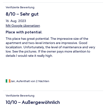
multiple flights , not as advertised!!!! and Owner did not care
Verifizierte Bewertung
even after talking to us on the phone - He simply stated he does
not have a key to his own property, he just did not want to make
8/10 – Sehr gut
a trip to fulfill his rental obligation. Stay away from this property
16. Aug. 2023
if you can.
Mit Google übersetzen
Place with potential.
This place has great potential. The impressive size of the
apartment and two-level interiors are impressive. Good
localization. Unfortunately, the level of maintenance and very
low. See the pictures. If the owner pays more attention to
details I would rate it really high.
Jan, Aufenthalt von 2 Nächten
Verifizierte Bewertung
10/10 – Außergewöhnlich