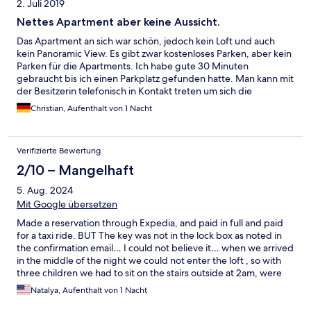
2. Juli 2019
Nettes Apartment aber keine Aussicht.
Das Apartment an sich war schön, jedoch kein Loft und auch
kein Panoramic View. Es gibt zwar kostenloses Parken, aber kein
Parken für die Apartments. Ich habe gute 30 Minuten
gebraucht bis ich einen Parkplatz gefunden hatte. Man kann mit
der Besitzerin telefonisch in Kontakt treten um sich die
Einlassmodalitäten und die genaue Lokation beschreiben zu
Christian, Aufenthalt von 1 Nacht
lassen.
Verifizierte Bewertung
2/10 – Mangelhaft
5. Aug. 2024
Mit Google übersetzen
Made a reservation through Expedia, and paid in full and paid
for a taxi ride. BUT The key was not in the lock box as noted in
the confirmation email… I could not believe it… when we arrived
in the middle of the night we could not enter the loft , so with
three children we had to sit on the stairs outside at 2am, were
forced to book the most expensive hotel instead and new taxi
Natalya, Aufenthalt von 1 Nacht
ride , and went to bed at 3 o’clock in the morning, angry and
Exhausted after full day off, walking through airport and