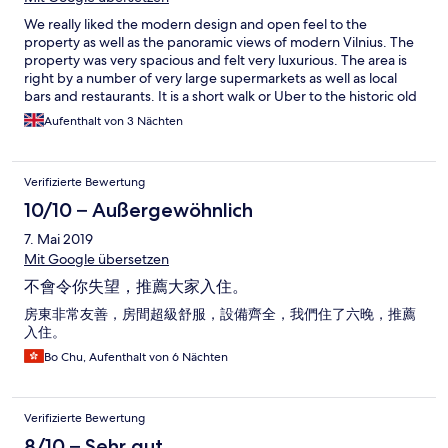
We really liked the modern design and open feel to the
property as well as the panoramic views of modern Vilnius. The
property was very spacious and felt very luxurious. The area is
right by a number of very large supermarkets as well as local
bars and restaurants. It is a short walk or Uber to the historic old
town.
Aufenthalt von 3 Nächten
Verifizierte Bewertung
10/10 – Außergewöhnlich
7. Mai 2019
Mit Google übersetzen
不會令你失望，推薦大家入住。
房東非常友善，房間超級舒服，設備齊全，我們住了六晚，推薦
入住。
Bo Chu, Aufenthalt von 6 Nächten
Verifizierte Bewertung
8/10 – Sehr gut