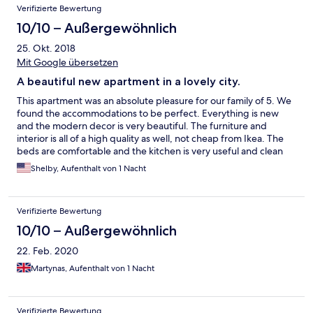
Verifizierte Bewertung
10/10 – Außergewöhnlich
25. Okt. 2018
Mit Google übersetzen
A beautiful new apartment in a lovely city.
This apartment was an absolute pleasure for our family of 5. We
found the accommodations to be perfect. Everything is new
and the modern decor is very beautiful. The furniture and
interior is all of a high quality as well, not cheap from Ikea. The
beds are comfortable and the kitchen is very useful and clean
and new. The person who arranged us into the hotel was also
Shelby, Aufenthalt von 1 Nacht
very kind. We would highly recommend this apartment, and will
definitely stay here again if we are fortunate enough to ever
return to Vilnius.
Verifizierte Bewertung
10/10 – Außergewöhnlich
22. Feb. 2020
Martynas, Aufenthalt von 1 Nacht
Verifizierte Bewertung