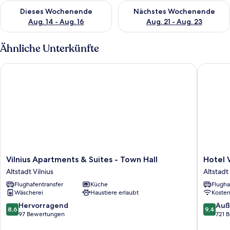
Überprüfe die Verfügbarkeit für dieses Wochenende, Aug. 14 -
Überprüfe die Verfügbarkeit f
Dieses Wochenende
Nächstes Wochenende
Aug. 14 - Aug. 16
Aug. 21 - Aug. 23
Ähnliche Unterkünfte
Vilnius Apartments & Suites - Town Hall
Hotel Vil
Vilnius
Hotel
Vilnius Apartments & Suites - Town Hall
Hotel V
Apartments
Vilnia
Altstadt Vilnius
Altstadt 
&
Altstadt
Flughafentransfer
Küche
Flugha
Suites
Vilnius
Wäscherei
Haustiere erlaubt
Koste
-
Town
8.6
9.4
Hervorragend
Auß
8,6
9,4
Hall
von
von
97 Bewertungen
721 
Altstadt
10,
10,