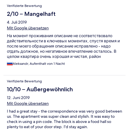
Verifizierte Bewertung
2/10 – Mangelhaft
4. Juli 2019
Mit Google übersetzen
На момент проживания описание не соответствовало
действительности в ключевых моментах, спустя время и
после моего обращения описание исправлено - надо
отдать должное, но негативное впечатление осталось. В
целом квартира очень хорошая и чистая, район
средненький (обычный спальник), рядом есть большой
Aleksandr, Aufenthalt von 1 Nacht
хороший магазин, до старого города - минут 30-40
пешком
Verifizierte Bewertung
10/10 – Außergewöhnlich
12. Juni 2019
Mit Google übersetzen
I had a great stay - the correspondence was very good between
us. The apartment was super clean and stylish. It was easy to
check in using a pin code. The block is above a food hall so
plenty to eat of your door step. I'd stay again.