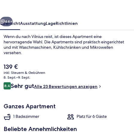
rück
Weiter
44+
Übersicht
Ausstattung
Lage
Richtlinien
Wenn du nach Vilnius reist, ist dieses Apartment eine
hervorragende Wahl. Die Apartments sind praktisch eingerichtet
und mit Waschmaschinen, Kühlschränken und Mikrowellen
versehen.
Der
139 €
aktuelle
inkl. Steuern & Gebühren
Preis
8. Sept.–9. Sept.
beträgt
Bewertungen
Sehr gut
8,4
Bettwäsche aus ägyptischer Baumwolle
Alle 23 Bewertungen anzeigen
139 €.
8,4 von 10.
Ganzes Apartment
1 Badezimmer
Platz für 6 Gäste
Beliebte Annehmlichkeiten