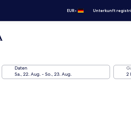
•
EUR
Unterkunft registr
A
Daten
G