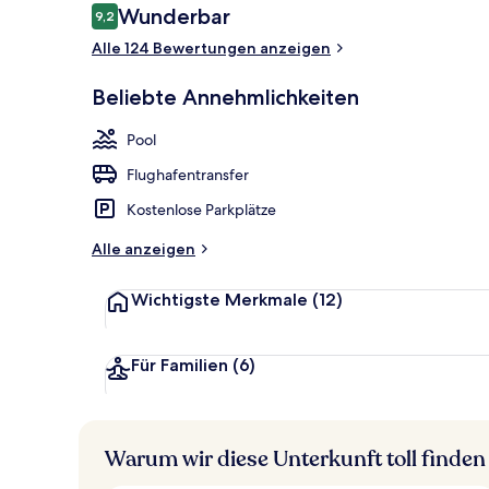
Bewertungen
Wunderbar
9,2
9,2 von 10.
Alle 124 Bewertungen anzeigen
Food-Court
Beliebte Annehmlichkeiten
Pool
Flughafentransfer
Kostenlose Parkplätze
Alle anzeigen
Wichtigste Merkmale
(12)
Für Familien
(6)
Warum wir diese Unterkunft toll finden