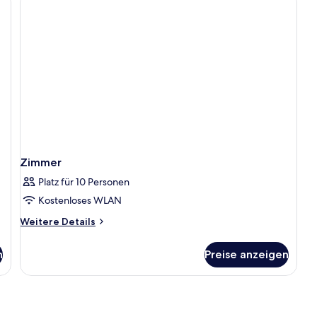
Zimmer
Platz für 10 Personen
Kostenloses WLAN
Weitere
Weitere Details
Details
für
n
Preise anzeigen
Zimmer