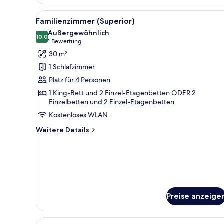
(Standard)
Alle
Familienzimmer (Superior) | 
7
Familienzimmer (Superior)
Fotos
Außergewöhnlich
für
10,0
10,0 von 10
(1
1 Bewertung
Familienzimmer
Bewertung)
30 m²
(Superior)
1 Schlafzimmer
anzeigen
Platz für 4 Personen
1 King-Bett und 2 Einzel-Etagenbetten ODER 2
Einzelbetten und 2 Einzel-Etagenbetten
Kostenloses WLAN
Weitere
Weitere Details
Details
für
Familienzimmer
(Superior)
Preise anzeige