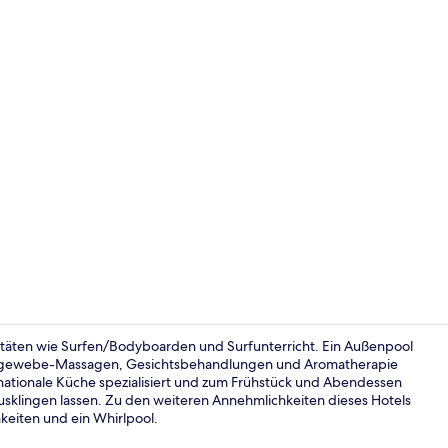
Blick von de
vitäten wie Surfen/Bodyboarden und Surfunterricht. Ein Außenpool
fengewebe-Massagen, Gesichtsbehandlungen und Aromatherapie
nationale Küche spezialisiert und zum Frühstück und Abendessen
Frühstück u
usklingen lassen. Zu den weiteren Annehmlichkeiten dieses Hotels
hkeiten und ein Whirlpool.