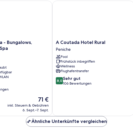
 - Bungalows, Campers & Spa
A Coutada Hotel Rural
A
a - Bungalows,
A Coutada Hotel Rural
Coutada
 Spa
Peniche
Hotel
Pool
Rural
Frühstück inbegriffen
Peniche
Wellness
aubt
Flughafentransfer
erfügbar
 WLAN
8.0
Sehr gut
8,0
von
106 Bewertungen
10,
ungen
Sehr
Der
71 €
gut,
Preis
106
inkl. Steuern & Gebühren
beträgt
Bewertungen
6. Sept.–7. Sept.
71 €
Ähnliche Unterkünfte vergleichen