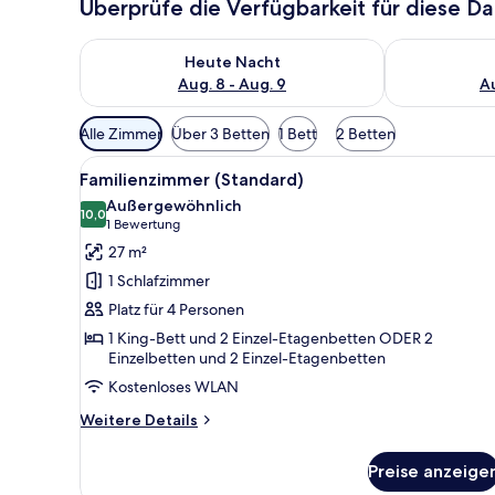
Überprüfe die Verfügbarkeit für diese D
Überprüfe die Verfügbarkeit für heute Nacht, Aug. 8
Überprüfe die
Heute Nacht
Aug. 8 - Aug. 9
Au
Verfügbare
Alle Zimmer
Über 3 Betten
1 Bett
2 Betten
Filter
Alle
Familienzimmer (Standard) | 
für
6
Familienzimmer (Standard)
Fotos
Zimmer
Außergewöhnlich
für
10,0
10,0 von 10
(1
1 Bewertung
Familienzimmer
Bewertung)
27 m²
(Standard)
1 Schlafzimmer
anzeigen
Platz für 4 Personen
1 King-Bett und 2 Einzel-Etagenbetten ODER 2
Einzelbetten und 2 Einzel-Etagenbetten
Kostenloses WLAN
Weitere
Weitere Details
Details
für
Preise anzeige
Familienzimmer