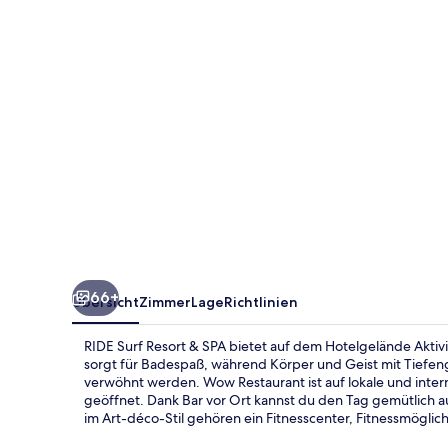
SPA
66+
Übersicht
Zimmer
Lage
Richtlinien
RIDE Surf Resort & SPA bietet auf dem Hotelgelände Akti
sorgt für Badespaß, während Körper und Geist mit Tie
verwöhnt werden. Wow Restaurant ist auf lokale und inter
geöffnet. Dank Bar vor Ort kannst du den Tag gemütlich a
im Art-déco-Stil gehören ein Fitnesscenter, Fitnessmöglic