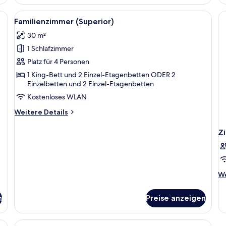
Hochwertige Bettwaren, Betten mit Memory-Foam-Matratzen, Minibar
Alle
Eine Holzterrasse mit Liegestühlen un
7
Familienzimmer (Superior)
Fotos
30 m²
für
1 Schlafzimmer
Familienzimmer
(Superior)
Platz für 4 Personen
anzeigen
1 King-Bett und 2 Einzel-Etagenbetten ODER 2
Einzelbetten und 2 Einzel-Etagenbetten
Kostenloses WLAN
Weitere
Weitere Details
Details
für
Z
Familienzimmer
(Superior)
We
We
De
fü
n
Preise anzeigen
Z