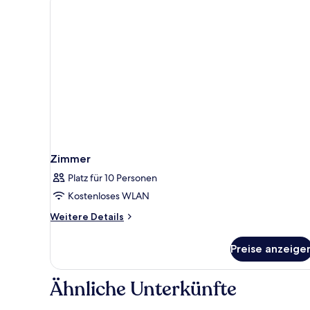
Zimmer
Platz für 10 Personen
Kostenloses WLAN
Weitere
Weitere Details
Details
für
Preise anzeige
Zimmer
Ähnliche Unterkünfte