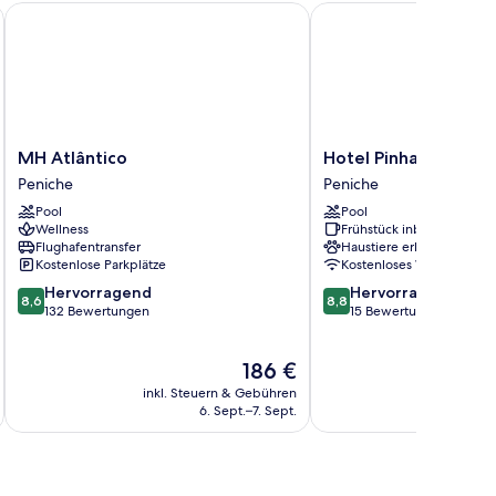
MH Atlântico
Hotel Pinhalmar
MH
Hotel
MH Atlântico
Hotel Pinhalmar
Atlântico
Pinhalmar
Peniche
Peniche
Peniche
Peniche
Pool
Pool
Wellness
Frühstück inbegriffen
Flughafentransfer
Haustiere erlaubt
Kostenlose Parkplätze
Kostenloses WLAN
8.6
8.8
Hervorragend
Hervorragend
8,6
8,8
von
von
132 Bewertungen
15 Bewertungen
10,
10,
Hervorragend,
Hervorragend,
Der
186 €
132
15
Preis
Bewertungen
Bewertungen
inkl. Steuern & Gebühren
inkl. S
beträgt
6. Sept.–7. Sept.
186 €