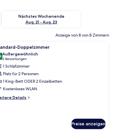
es Wochenende, Aug. 14 - Aug. 16.
Überprüfe die Verfügbarkeit für nächstes Wochenende, Aug. 2
Nächstes Wochenende
Aug. 21 - Aug. 23
Anzeige von 8 von 8 Zimmern
 einem Schreibtisch, einem Sessel und Blick ins Freie.
le
Standard-Doppelzimmer | Hochwertige Bett
5
tandard-Doppelzimmer
otos
Außergewöhnlich
ür
4
9,4 von 10
(3
3 Bewertungen
tandard-
Bewertungen)
1 Schlafzimmer
oppelzimmer
Platz für 2 Personen
nzeigen
1 King-Bett ODER 2 Einzelbetten
Kostenloses WLAN
itere
itere Details
tails
r
andard-
ppelzimmer
Preise anzeigen