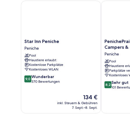
Star Inn Peniche
PenichePraia
Star
PenichePraia
Star Inn Peniche
PenichePrai
Inn
-
Campers &
Peniche
Peniche
Bungalows,
Peniche
Pool
Peniche
Campers
Haustiere erlaubt
&
Pool
Kostenlose Parkplätze
Haustiere erl
Spa
Kostenloses WLAN
Parkplätze v
Peniche
Kostenloses
9.0
Wunderbar
9,0
von
370 Bewertungen
8.2
Sehr gut
8,2
10,
von
101 Bewert
Wunderbar,
10,
Der
134 €
370
Sehr
Preis
Bewertungen
gut,
inkl. Steuern & Gebühren
beträgt
7. Sept.–8. Sept.
101
134 €
Bewertungen