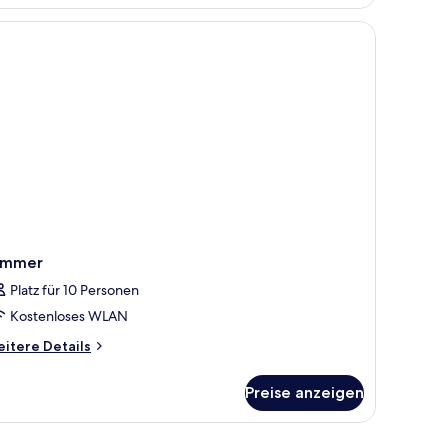
d einem Whirlpool.
immer
Platz für 10 Personen
Kostenloses WLAN
itere
itere Details
tails
r
Preise anzeigen
immer