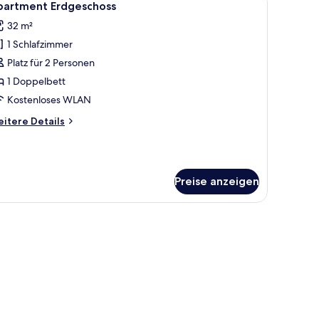
8
partment Erdgeschoss
otos
32 m²
ür
1 Schlafzimmer
partment
rdgeschoss
Platz für 2 Personen
nzeigen
1 Doppelbett
Kostenloses WLAN
itere
itere Details
tails
r
artment
dgeschoss
Preise anzeigen
lick auf Gebäude.