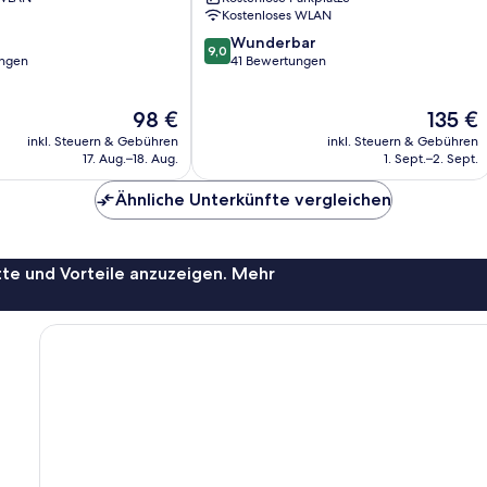
Winkl
Kostenloses WLAN
9.0
Wunderbar
9,0
von
ungen
41 Bewertungen
10,
Wunderbar,
Der
Der
98 €
135 €
41
Preis
Preis
Bewertungen
inkl. Steuern & Gebühren
inkl. Steuern & Gebühren
beträgt
beträgt
17. Aug.–18. Aug.
1. Sept.–2. Sept.
98 €
135 €
Ähnliche Unterkünfte vergleichen
te und Vorteile anzuzeigen. Mehr