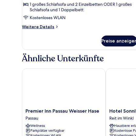
1 großes Schlafsofa und 2 Einzelbetten ODER 1 großes
Schlafsofa und 1 Doppelbett
Kostenloses WLAN
Weitere
Weitere Details
Details
für
Preise anzeige
Comfort-
Apartment,
Balkon
Ähnliche Unterkünfte
Premier Inn Passau Weisser Hase
Hotel Sonnlei
Premier
Hotel
Premier Inn Passau Weisser Hase
Hotel Sonnl
Inn
Sonnleiten
Passau
Reit im Winkl
Passau
Reit
Wellness
Haustiere erl
Weisser
im
Parkplätze verfügbar
Kostenlose P
Hase
Winkl
Kostenloses WLAN
Kostenloses