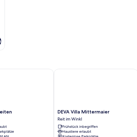
n
ten
DEVA Villa Mittermaier
DEVA
eiten
DEVA Villa Mittermaier
Villa
Reit im Winkl
Mittermaier
aubt
Frühstück inbegriffen
Reit
arkplätze
Haustiere erlaubt
im
 WLAN
Kostenlose Parkplätze