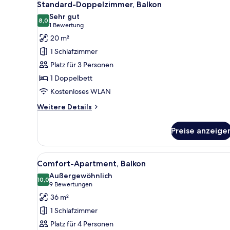
5
Standard-Doppelzimmer, Balkon
Fotos
Sehr gut
für
8,0
8,0 von 10
(1
1 Bewertung
Standard-
Bewertung)
20 m²
Doppelzimmer,
1 Schlafzimmer
Balkon
Platz für 3 Personen
anzeigen
1 Doppelbett
Kostenloses WLAN
Weitere
Weitere Details
Details
für
Preise anzeige
Standard-
Doppelzimmer,
Balkon
Alle
Ein Hotelzimmer mit einem höl
6
Comfort-Apartment, Balkon
Fotos
Außergewöhnlich
für
10,0
10,0 von 10
(9
9 Bewertungen
Comfort-
Bewertungen)
36 m²
Apartment,
1 Schlafzimmer
Balkon
Platz für 4 Personen
anzeigen