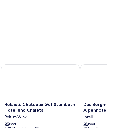
Relais & Châteaux Gut Steinbach Hotel und Chalets
Das Bergmayr - Chiem
Relais
Das
Relais & Châteaux Gut Steinbach
Das Bergmayr - Chi
&
Bergmayr
Hotel und Chalets
Alpenhotel
Châteaux
-
Reit im Winkl
Inzell
Gut
Chiemgauer
Steinbach
Pool
Alpenhotel
Pool