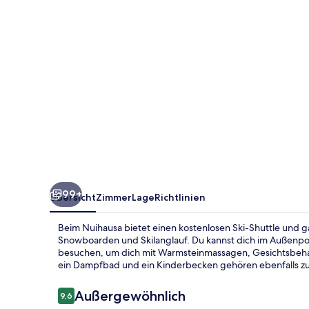
99+
Übersicht
Zimmer
Lage
Richtlinien
Beim Nuihausa bietet einen kostenlosen Ski-Shuttle und g
Snowboarden und Skilanglauf. Du kannst dich im Außenpoo
besuchen, um dich mit Warmsteinmassagen, Gesichtsbeha
ein Dampfbad und ein Kinderbecken gehören ebenfalls zu
Bewertungen
Außergewöhnlich
9,6
9,6 von 10.