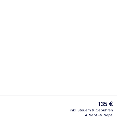
e nach Saison geöffnet)
Garten
Der
135 €
aktuelle
inkl. Steuern & Gebühren
Preis
4. Sept.–5. Sept.
rühstücksbuffet gegen Gebühr
Außenbereich
beträgt
135 €.