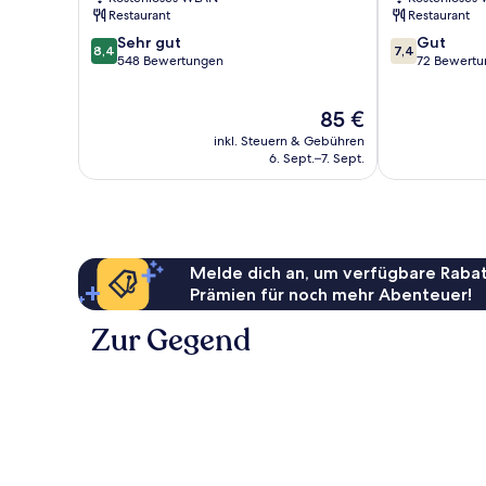
Passau
Restaurant
Restaurant
8.4
7.4
Sehr gut
Gut
8,4
7,4
von
von
548 Bewertungen
72 Bewert
10,
10,
Sehr
Gut,
Der
85 €
gut,
72
Preis
548
Bewertungen
inkl. Steuern & Gebühren
beträgt
Bewertungen
6. Sept.–7. Sept.
85 €
Melde dich an, um verfügbare Rabat
Prämien für noch mehr Abenteuer!
Zur Gegend