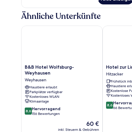
Standard-
Einzelnutzung
Doppel-
anzeigen
oder
Ähnliche Unterkünfte
-
Zweibettzimmer
zur
B&B Hotel Wolfsburg-Weyhausen
Hotel zur Lin
Einzelnutzung
B&B
Hotel
B&B Hotel Wolfsburg-
Hotel zur L
Hotel
zur
Weyhausen
Hitzacker
Wolfsburg-
Linde
Weyhausen
Frühstück inb
Weyhausen
Hitzacker
Haustiere erl
Weyhausen
Haustiere erlaubt
Kostenlose P
Parkplätze verfügbar
Kostenloses
Kostenloses WLAN
Klimaanlage
8.6
Hervorr
8,6
von
66 Bewert
8.6
Hervorragend
8,6
10,
von
156 Bewertungen
Hervorragend
10,
Der
60 €
66
Hervorragend,
Preis
Bewertungen
156
inkl. Steuern & Gebühren