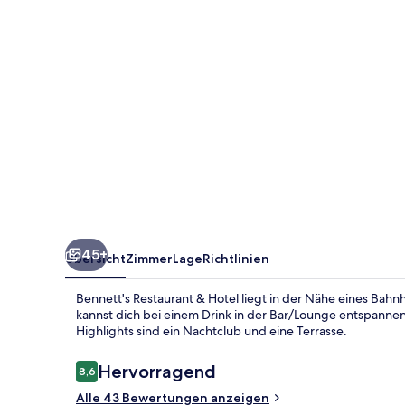
45+
Übersicht
Zimmer
Lage
Richtlinien
Bennett's Restaurant & Hotel liegt in der Nähe eines Bahn
kannst dich bei einem Drink in der Bar/Lounge entspanne
Highlights sind ein Nachtclub und eine Terrasse.
Bewertungen
Hervorragend
8,6
8,6 von 10.
Alle 43 Bewertungen anzeigen