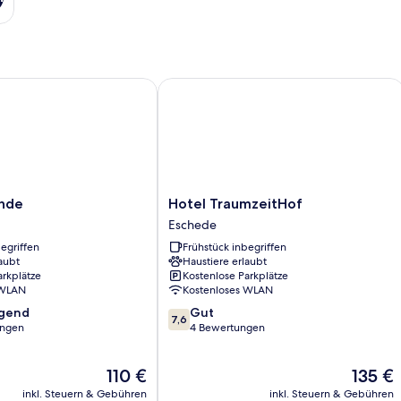
de
Hotel TraumzeitHof
Hotel
inde
Hotel TraumzeitHof
TraumzeitHof
Eschede
Eschede
egriffen
Frühstück inbegriffen
aubt
Haustiere erlaubt
arkplätze
Kostenlose Parkplätze
 WLAN
Kostenloses WLAN
7.6
agend
Gut
7,6
von
ungen
4 Bewertungen
10,
,
Gut,
Der
Der
110 €
135 €
4
Preis
Preis
Bewertungen
inkl. Steuern & Gebühren
inkl. Steuern & Gebühren