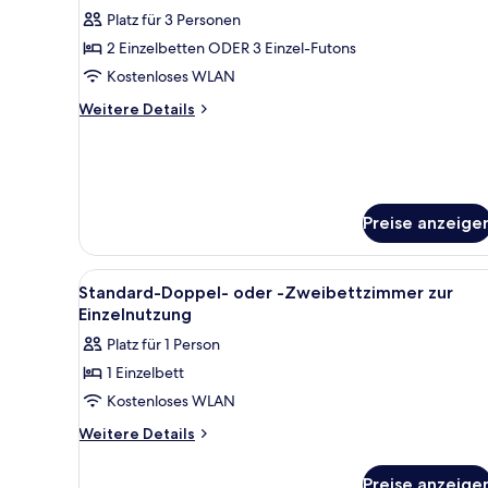
Platz für 3 Personen
Standard-
Doppel-
2 Einzelbetten ODER 3 Einzel-Futons
oder
Kostenloses WLAN
-
Weitere
Weitere Details
Zweibettzimmer
Details
anzeigen
für
Standard-
Doppel-
oder
Preise anzeige
-
Zweibettzimmer
Alle
Ein Hotelzimmer mit Bett, Schr
5
Standard-Doppel- oder -Zweibettzimmer zur
Fotos
Einzelnutzung
für
Platz für 1 Person
Standard-
1 Einzelbett
Doppel-
Kostenloses WLAN
oder
-
Weitere
Weitere Details
Details
Zweibettzimmer
für
zur
Preise anzeige