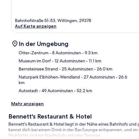
Bahnhofstraße 51-53, Wittingen, 29378
Auf Karte anzeigen
In der Umgebung
Otter-Zentrum
- 8 Autominuten
- 9.3 km
Museum im Dorf
- 12 Autominuten
- 11.1 km
Kar
Bernsteinsee Strand
- 25 Autominuten
- 26.0 km
Naturpark Elbhöhen-Wendland
- 27 Autominuten
- 26.6
km
Autostadt
- 49 Autominuten
- 52.2 km
Mehr anzeigen
Bennett's Restaurant & Hotel
Bennett's Restaurant & Hotel liegt in der Nähe eines Bahnhofs und
kannst dich bei einem Drink in der Bar/Lounge entspannen, und im
Highlights sind ein Nachtclub und eine Terrasse.