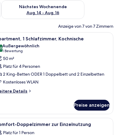
es Wochenende, Aug. 7 - Aug. 9.
Überprüfe die Verfügbarkeit für nächstes Wochenende, Aug. 1
Nächstes Wochenende
Aug. 14 - Aug. 16
Anzeige von 7 von 7 Zimmern
hubladen.
 Schreibtisch, einem Stuhl, einem Fernseher und einem kleinen Tisch mit eine
le
Ein Schlafzimmer mit zwei Betten, einem Fen
8
artment, 1 Schlafzimmer, Kochnische
otos
Außergewöhnlich
ür
,0
10,0 von 10
(1
1 Bewertung
partment,
Bewertung)
50 m²
Platz für 4 Personen
chlafzimmer,
2 King-Betten ODER 1 Doppelbett und 2 Einzelbetten
ochnische
Kostenloses WLAN
nzeigen
itere
itere Details
tails
r
Preise anzeigen
artment,
hlafzimmer,
httischen, einer Lampe, einem grünen Teppich und einem Kleiderschrank.
le
Ein modernes Hotelzimmer mit einem Holz-Kop
7
chnische
omfort-Doppelzimmer zur Einzelnutzung
otos
Platz für 1 Person
ür