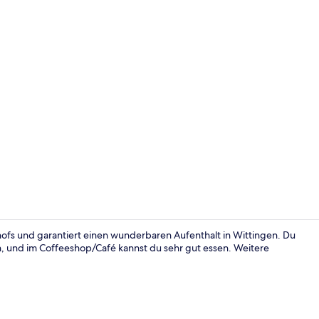
Allergikerbe
hofs und garantiert einen wunderbaren Aufenthalt in Wittingen. Du
n, und im Coffeeshop/Café kannst du sehr gut essen. Weitere
Check-in-/C