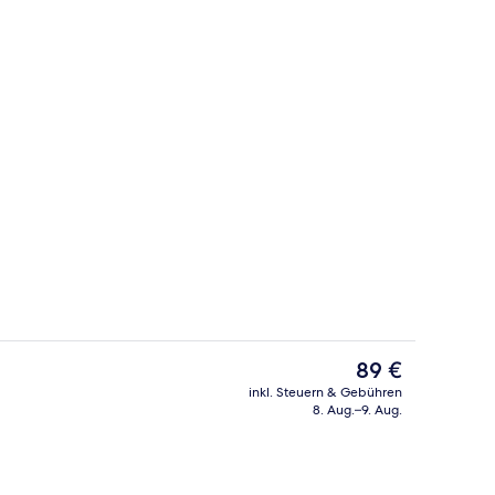
ttwaren, Minibar, Schreibtisch, Verdunkelungsvorhänge
Restaurant
Der
89 €
aktuelle
inkl. Steuern & Gebühren
Preis
8. Aug.–9. Aug.
heck-out-Schalter
Café
beträgt
89 €.