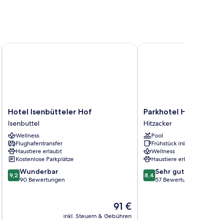
Hotel Isenbütteler Hof
Parkhotel Hitzacker
Hotel
Parkhotel
Hotel Isenbütteler Hof
Parkhotel Hitzacker
Isenbütteler
Hitzacker
Isenbuttel
Hitzacker
Hof
Hitzacker
Wellness
Pool
Isenbuttel
Flughafentransfer
Frühstück inbegriffen
Haustiere erlaubt
Wellness
Kostenlose Parkplätze
Haustiere erlaubt
9.2
8.4
Wunderbar
Sehr gut
9,2
8,4
von
von
90 Bewertungen
57 Bewertungen
10,
10,
Wunderbar,
Sehr
Der
91 €
90
gut,
Preis
Bewertungen
57
inkl. Steuern & Gebühren
inkl. S