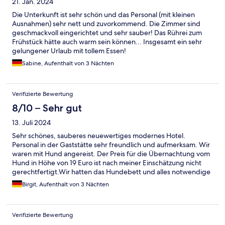
21. Jan. 2024
Die Unterkunft ist sehr schön und das Personal (mit kleinen
Ausnahmen) sehr nett und zuvorkommend. Die Zimmer sind
geschmackvoll eingerichtet und sehr sauber! Das Rührei zum
Frühstück hätte auch warm sein können... Insgesamt ein sehr
gelungener Urlaub mit tollem Essen!
Sabine, Aufenthalt von 3 Nächten
Verifizierte Bewertung
8/10 – Sehr gut
13. Juli 2024
Sehr schönes, sauberes neuewertiges modernes Hotel.
Personal in der Gaststätte sehr freundlich und aufmerksam. Wir
waren mit Hund angereist. Der Preis für die Übernachtung vom
Hund in Höhe von 19 Euro ist nach meiner Einschätzung nicht
gerechtfertigt.Wir hatten das Hundebett und alles notwendige
mit. An der Rezeption haben wir eine kleine (Minitüte mit
Birgit, Aufenthalt von 3 Nächten
Leckerlis und zwei Hundebeutel angeboten bekommen. Da
habe ich in anderen Hotels für einen geringeren Preis mehr
angeboten bekommen. Wenn hier am Ende der Reise eine
Verifizierte Bewertung
Reinigungspauschale für den Hund erhoben würde wäre das