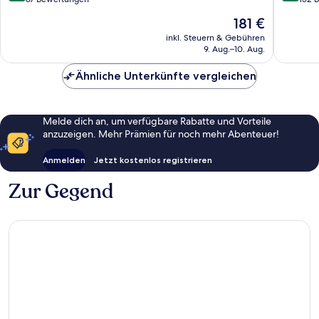
10,
10,
Der
181 €
Sehr
Außerge
Preis
gut,
152
inkl. Steuern & Gebühren
beträgt
9. Aug.–10. Aug.
67
Bewert
181 €
Bewertungen
Ähnliche Unterkünfte vergleichen
Melde dich an, um verfügbare Rabatte und Vorteile
anzuzeigen. Mehr Prämien für noch mehr Abenteuer!
Anmelden
Jetzt kostenlos registrieren
Zur Gegend