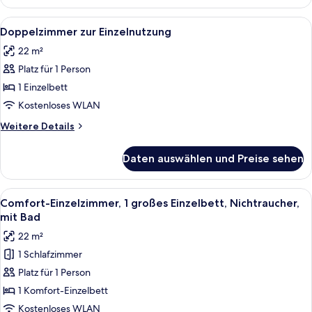
Doppelzimmer
Alle
Ein Hotelzimmer mit einem Bett, einem
6
Doppelzimmer zur Einzelnutzung
Fotos
22 m²
für
Platz für 1 Person
Doppelzimmer
zur
1 Einzelbett
Einzelnutzung
Kostenloses WLAN
anzeigen
Weitere
Weitere Details
Details
für
Daten auswählen und Preise sehen
Doppelzimmer
zur
Einzelnutzung
Alle
Ein Schlafzimmer mit einem großen Bet
1
Comfort-Einzelzimmer, 1 großes Einzelbett, Nichtraucher,
Fotos
mit Bad
für
22 m²
Comfort-
1 Schlafzimmer
Einzelzimmer,
Platz für 1 Person
1
großes
1 Komfort-Einzelbett
Einzelbett,
Kostenloses WLAN