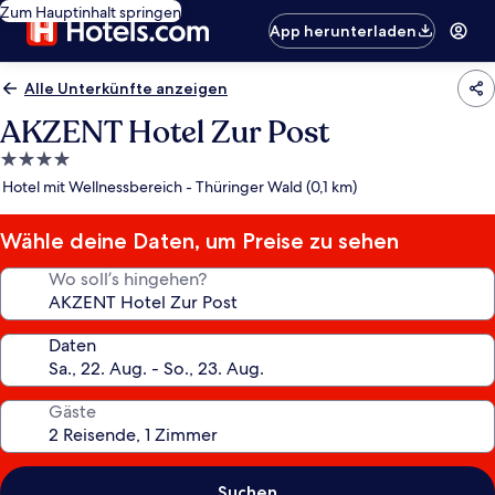
Zum Hauptinhalt springen
App herunterladen
Alle Unterkünfte anzeigen
AKZENT Hotel Zur Post
4.0-
Sterne-
Hotel mit Wellnessbereich - Thüringer Wald (0,1 km)
Unterkunft
Wähle deine Daten, um Preise zu sehen
Wo soll’s hingehen?
Daten
Gäste
Suchen