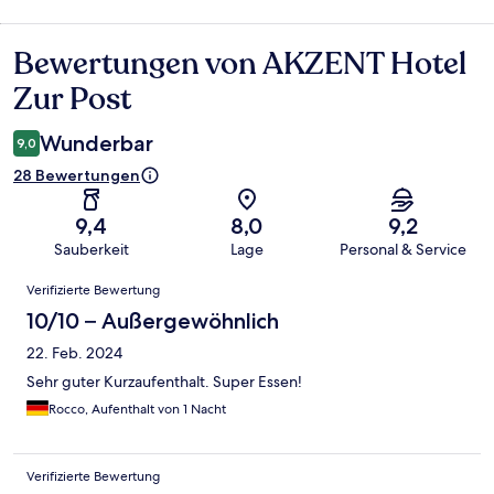
Bewertungen von AKZENT Hotel
Bewertungen
Zur Post
Wunderbar
9,0
28 Bewertungen
9,4
8,0
9,2
Sauberkeit
Lage
Personal & Service
Bewertungen
Verifizierte Bewertung
10/10 – Außergewöhnlich
22. Feb. 2024
Sehr guter Kurzaufenthalt. Super Essen!
Rocco, Aufenthalt von 1 Nacht
Verifizierte Bewertung