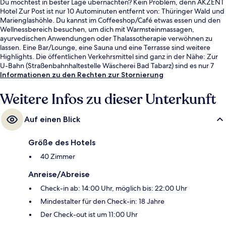
Du möchtest in bester Lage übernachten? Kein Problem, denn AKZENT
Hotel Zur Post ist nur 10 Autominuten entfernt von: Thüringer Wald und
Marienglashöhle. Du kannst im Coffeeshop/Café etwas essen und den
Wellnessbereich besuchen, um dich mit Warmsteinmassagen,
ayurvedischen Anwendungen oder Thalassotherapie verwöhnen zu
lassen. Eine Bar/Lounge, eine Sauna und eine Terrasse sind weitere
Highlights. Die öffentlichen Verkehrsmittel sind ganz in der Nähe: Zur
U-Bahn (Straßenbahnhaltestelle Wäscherei Bad Tabarz) sind es nur 7
Gehminuten.
Informationen zu den Rechten zur Stornierung
Weitere Infos zu dieser Unterkunft
Auf einen Blick
Größe des Hotels
40 Zimmer
Anreise/Abreise
Check-in ab: 14:00 Uhr, möglich bis: 22:00 Uhr
Mindestalter für den Check-in: 18 Jahre
Der Check-out ist um 11:00 Uhr