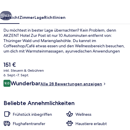
rück
Weiter
43+
Übersicht
Zimmer
Lage
Richtlinien
Du möchtest in bester Lage übernachten? Kein Problem, denn
AKZENT Hotel Zur Post ist nur 10 Autominuten entfernt von:
Thüringer Wald und Marienglashöhle. Du kannst im
Coffeeshop/Café etwas essen und den Wellnessbereich besuchen,
um dich mit Warmsteinmassagen, ayurvedischen Anwendungen
oder Thalassotherapie verwöhnen zu lassen. Eine Bar/Lounge, eine
Sauna und eine Terrasse sind weitere Highlights. Die öffentlichen
Der
151 €
Verkehrsmittel sind ganz in der Nähe: Zur U-Bahn
aktuelle
inkl. Steuern & Gebühren
(Straßenbahnhaltestelle Wäscherei Bad Tabarz) sind es nur 7
Preis
6. Sept.–7. Sept.
Gehminuten.
Körperbehandlungen, Warmsteinmass
beträgt
Bewertungen
Wunderbar
9,0
Alle 28 Bewertungen anzeigen
151 €.
9,0 von 10.
Beliebte Annehmlichkeiten
Frühstück inbegriffen
Wellness
Flughafentransfer
Haustiere erlaubt