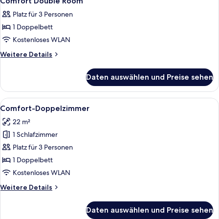
Comfort Double Room
Fotos
Platz für 3 Personen
für
1 Doppelbett
Comfort
Double
Kostenloses WLAN
Room
Weitere
Weitere Details
anzeigen
Details
für
Daten auswählen und Preise sehen
Comfort
Double
Room
Alle
Ein Schlafzimmer mit einem großen Bet
6
Comfort-Doppelzimmer
Fotos
22 m²
für
1 Schlafzimmer
Comfort-
Doppelzimmer
Platz für 3 Personen
anzeigen
1 Doppelbett
Kostenloses WLAN
Weitere
Weitere Details
Details
für
Daten auswählen und Preise sehen
Comfort-