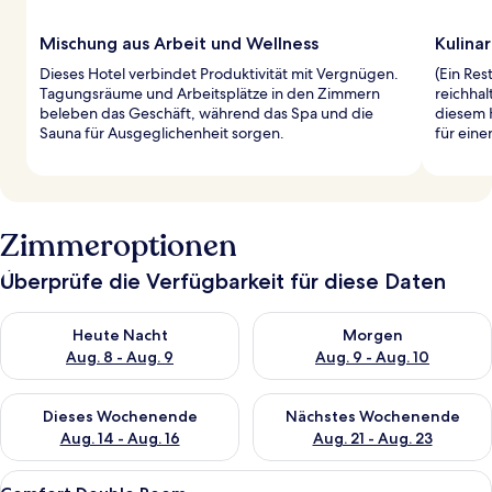
Mischung aus Arbeit und Wellness
Kulina
Dieses Hotel verbindet Produktivität mit Vergnügen.
(Ein Res
Tagungsräume und Arbeitsplätze in den Zimmern
reichhal
beleben das Geschäft, während das Spa und die
diesem H
Sauna für Ausgeglichenheit sorgen.
für eine
Zimmeroptionen
Überprüfe die Verfügbarkeit für diese Daten
Überprüfe die Verfügbarkeit für heute Nacht, Aug. 8 - Aug. 9.
Überprüfe die Verfügbarkeit f
Heute Nacht
Morgen
Aug. 8 - Aug. 9
Aug. 9 - Aug. 10
Überprüfe die Verfügbarkeit für dieses Wochenende, Aug. 14 -
Überprüfe die Verfügbarkeit f
Dieses Wochenende
Nächstes Wochenende
Aug. 14 - Aug. 16
Aug. 21 - Aug. 23
Alle
Ein Schlafzimmer mit Bett, Nachttische
6