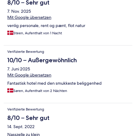
erfahrungsgemäß auch ausreichend. In Berlin bezahle ich in
8/10 – Sehr gut
vielen modernen Hotels für den Hund nichts. Es geht also auch
7. Nov. 2025
anders.
Mit Google übersetzen
venlig personale, rent og pænt, flot natur
Steen, Aufenthalt von 1 Nacht
Verifizierte Bewertung
10/10 – Außergewöhnlich
7. Juni 2025
Mit Google übersetzen
Fantastisk hotel med den smukkeste beliggenhed
Søren, Aufenthalt von 2 Nächten
Verifizierte Bewertung
8/10 – Sehr gut
14. Sept. 2022
Nasszelle zu klein