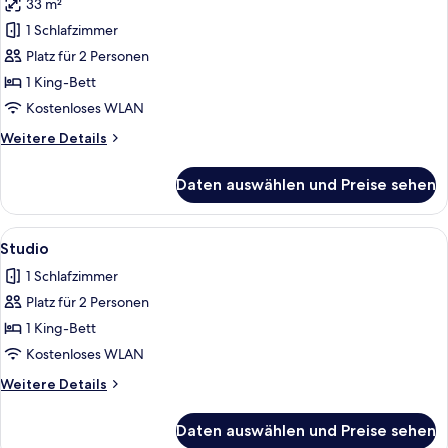
33 m²
Superior-
Doppelzimmer
1 Schlafzimmer
anzeigen
Platz für 2 Personen
1 King-Bett
Kostenloses WLAN
Weitere
Weitere Details
Details
für
Daten auswählen und Preise sehen
Superior-
Doppelzimmer
Alle
Ein Hotelzimmer mit einem Bett, einem
1
Studio
Fotos
1 Schlafzimmer
für
Platz für 2 Personen
Studio
anzeigen
1 King-Bett
Kostenloses WLAN
Weitere
Weitere Details
Details
für
Daten auswählen und Preise sehen
Studio