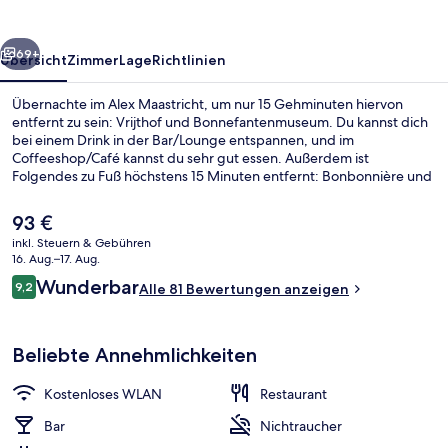
rück
Weiter
69+
Übersicht
Zimmer
Lage
Richtlinien
Übernachte im Alex Maastricht, um nur 15 Gehminuten hiervon
entfernt zu sein: Vrijthof und Bonnefantenmuseum. Du kannst dich
bei einem Drink in der Bar/Lounge entspannen, und im
Coffeeshop/Café kannst du sehr gut essen. Außerdem ist
Folgendes zu Fuß höchstens 15 Minuten entfernt: Bonbonnière und
Onze-Lieve-Vrouwebasiliek (Kirche).
Der
93 €
aktuelle
inkl. Steuern & Gebühren
Preis
16. Aug.–17. Aug.
Fassade der Unterkunft
beträgt
Bewertungen
Wunderbar
9,2
Alle 81 Bewertungen anzeigen
93 €.
9,2 von 10.
Beliebte Annehmlichkeiten
Kostenloses WLAN
Restaurant
Bar
Nichtraucher