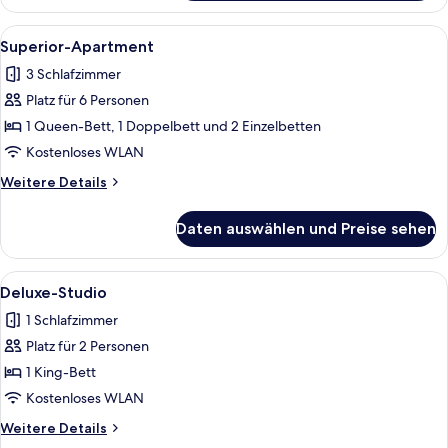
Alle
Ein modernes Wohnzimmer mit einem t
1
Superior-Apartment
Fotos
3 Schlafzimmer
für
Platz für 6 Personen
Superior-
Apartment
1 Queen-Bett, 1 Doppelbett und 2 Einzelbetten
anzeigen
Kostenloses WLAN
Weitere
Weitere Details
Details
für
Daten auswählen und Preise sehen
Superior-
Apartment
Alle
Ein modernes Hotelzimmer mit einem B
1
Deluxe-Studio
Fotos
1 Schlafzimmer
für
Platz für 2 Personen
Deluxe-
Studio
1 King-Bett
anzeigen
Kostenloses WLAN
Weitere
Weitere Details
Details