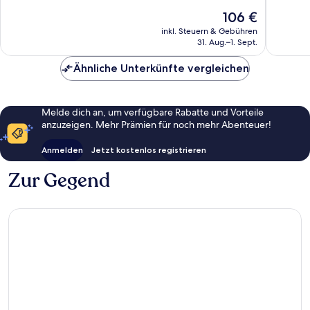
gut,
gut,
Der
106 €
773
1.002
Preis
Bewertungen
Bewert
inkl. Steuern & Gebühren
beträgt
31. Aug.–1. Sept.
106 €
Ähnliche Unterkünfte vergleichen
Melde dich an, um verfügbare Rabatte und Vorteile
anzuzeigen. Mehr Prämien für noch mehr Abenteuer!
Anmelden
Jetzt kostenlos registrieren
Zur Gegend