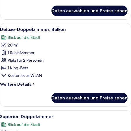
Details
für
Daten auswählen und Preise sehen
Grand-
Doppelzimmer
Alle
Ein modernes Schlafzimmer mit einem
10
Deluxe-Doppelzimmer, Balkon
Fotos
Blick auf die Stadt
für
20 m²
Deluxe-
Doppelzimmer,
1 Schlafzimmer
Balkon
Platz für 2 Personen
anzeigen
1 King-Bett
Kostenloses WLAN
Weitere
Weitere Details
Details
für
Daten auswählen und Preise sehen
Deluxe-
Doppelzimmer,
Balkon
Alle
Ein Hotelzimmer mit einem großen Bett
13
Superior-Doppelzimmer
Fotos
Blick auf die Stadt
für