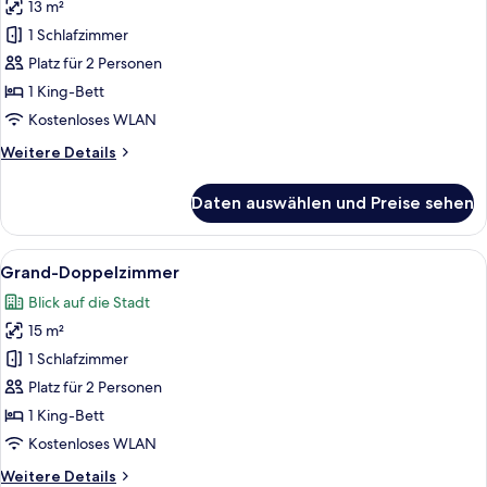
13 m²
Standard-
Doppelzimmer
1 Schlafzimmer
anzeigen
Platz für 2 Personen
1 King-Bett
Kostenloses WLAN
Weitere
Weitere Details
Details
für
Daten auswählen und Preise sehen
Standard-
Doppelzimmer
Alle
Ein modernes Schlafzimmer mit einem 
7
Grand-Doppelzimmer
Fotos
Blick auf die Stadt
für
15 m²
Grand-
Doppelzimmer
1 Schlafzimmer
anzeigen
Platz für 2 Personen
1 King-Bett
Kostenloses WLAN
Weitere
Weitere Details