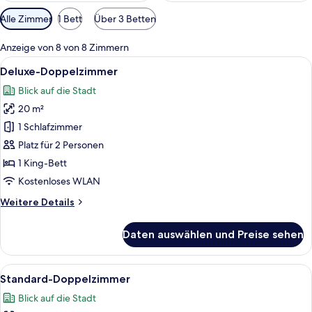
Verfügbare
Alle Zimmer
1 Bett
Über 3 Betten
Filter
für
Anzeige von 8 von 8 Zimmern
Zimmer
Alle
Ein Schlafzimmer mit schrägen Wänden,
11
Deluxe-Doppelzimmer
Fotos
Blick auf die Stadt
für
20 m²
Deluxe-
Doppelzimmer
1 Schlafzimmer
anzeigen
Platz für 2 Personen
1 King-Bett
Kostenloses WLAN
Weitere
Weitere Details
Details
für
Daten auswählen und Preise sehen
Deluxe-
Doppelzimmer
Alle
Ein Schlafzimmer mit Bett, Nachttisch
8
Standard-Doppelzimmer
Fotos
Blick auf die Stadt
für