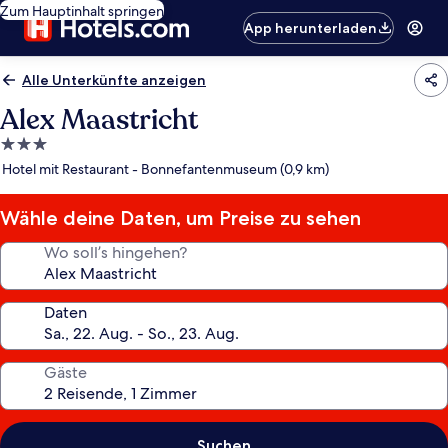
Zum Hauptinhalt springen
App herunterladen
Alle Unterkünfte anzeigen
Alex Maastricht
3.0-
Sterne-
Hotel mit Restaurant - Bonnefantenmuseum (0,9 km)
Unterkunft
Wähle deine Daten, um Preise zu sehen
Wo soll’s hingehen?
Daten
Gäste
Suchen