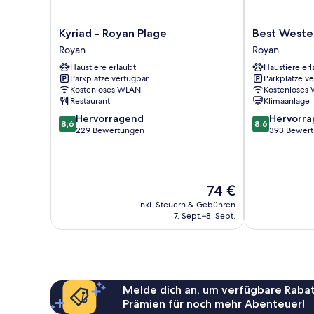
Kyriad
Best
Kyriad - Royan Plage
Best Weste
-
Western
Royan
Royan
Royan
Hotel
Haustiere erlaubt
Haustiere erl
Plage
Royan
Parkplätze verfügbar
Parkplätze v
Royan
Ocean
Kostenloses WLAN
Kostenloses
Royan
Restaurant
Klimaanlage
8.6
8.6
Hervorragend
Hervorr
8,6
8,6
von
von
229 Bewertungen
393 Bewer
10,
10,
Hervorragend,
Hervorragend
229
393
Bewertungen
Bewertungen
Der
74 €
Preis
inkl. Steuern & Gebühren
beträgt
7. Sept.–8. Sept.
74 €
Melde dich an, um verfügbare Rabat
Prämien für noch mehr Abenteuer!