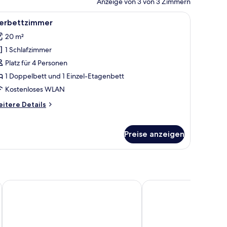
Anzeige von 3 von 3 Zimmern
 und Stuhl.
le
Ein Hotelzimmer mit einem Etagenbett, einem
5
ierbettzimmer
otos
20 m²
ür
1 Schlafzimmer
ierbettzimmer
nzeigen
Platz für 4 Personen
1 Doppelbett und 1 Einzel-Etagenbett
Kostenloses WLAN
itere
itere Details
tails
r
erbettzimmer
Preise anzeigen
ar
Brit Hotel Hermitage
Rêve de Sable