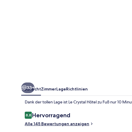
33+
Übersicht
Zimmer
Lage
Richtlinien
Dank der tollen Lage ist Le Crystal Hôtel zu Fuß nur 10 Min
Bewertungen
Hervorragend
8,8
8,8 von 10.
Alle 145 Bewertungen anzeigen