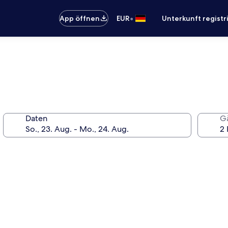
•
App öffnen
EUR
Unterkunft registr
Daten
G