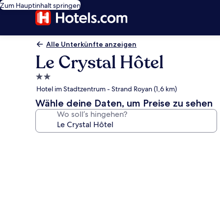
Zum Hauptinhalt springen
Alle Unterkünfte anzeigen
Le Crystal Hôtel
2.0-
Sterne-
Hotel im Stadtzentrum - Strand Royan (1,6 km)
Unterkunft
Wähle deine Daten, um Preise zu sehen
Wo soll’s hingehen?
Fotogalerie
von
Le
Crystal
Hôtel