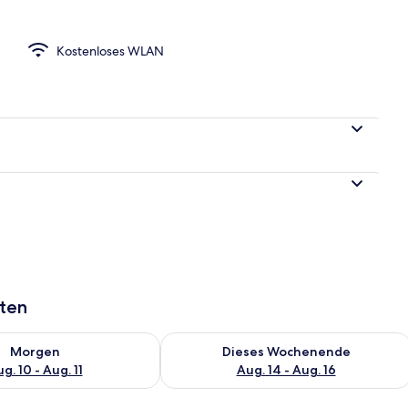
Kostenloses WLAN
he
aten
 - Aug. 10.
 Verfügbarkeit für morgen, Aug. 10 - Aug. 11.
Überprüfe die Verfügbarkeit für dies
Morgen
Dieses Wochenende
g. 10 - Aug. 11
Aug. 14 - Aug. 16