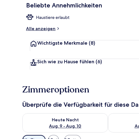
Beliebte Annehmlichkeiten
Haustiere erlaubt
In Strandnä
Alle anzeigen
Wichtigste Merkmale
(8)
Sich wie zu Hause fühlen
(6)
Zimmeroptionen
Überprüfe die Verfügbarkeit für diese D
Überprüfe die Verfügbarkeit für heute Nacht, Aug. 9
Überprüfe die
Heute Nacht
Aug. 9 - Aug. 10
Au
Verfügbare