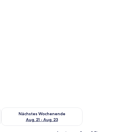
es Wochenende, Aug. 14 - Aug. 16.
Überprüfe die Verfügbarkeit für nächstes Wochenende, Aug. 2
Nächstes Wochenende
Aug. 21 - Aug. 23