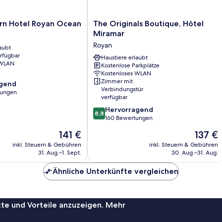
The
rn Hotel Royan Ocean
The Originals Boutique, Hôtel
Originals
Miramar
Boutique,
Royan
aubt
Hôtel
erfügbar
Miramar
Haustiere erlaubt
 WLAN
Kostenlose Parkplätze
Royan
Kostenloses WLAN
Zimmer mit
agend
Verbindungstür
tungen
verfügbar
8.8
Hervorragend
,
8,8
von
160 Bewertungen
10,
Der
Der
141 €
137 €
Hervorragend,
Preis
Preis
160
inkl. Steuern & Gebühren
inkl. Steuern & Gebühren
beträgt
beträgt
31. Aug.–1. Sept.
30. Aug.–31. Aug.
Bewertungen
141 €
137 €
Ähnliche Unterkünfte vergleichen
te und Vorteile anzuzeigen. Mehr