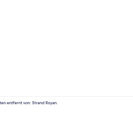
Außenberei
uten entfernt von: Strand Royan.
Rezeption