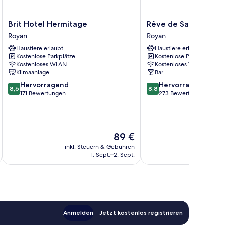
Brit
Rêve
Brit Hotel Hermitage
Rêve de Sable
Hotel
de
Royan
Royan
Hermitage
Sable
Haustiere erlaubt
Haustiere erlaubt
Royan
Royan
Kostenlose Parkplätze
Kostenlose Parkplätze
Kostenloses WLAN
Kostenloses WLAN
Klimaanlage
Bar
8.6
8.8
Hervorragend
Hervorragend
8,6
8,8
von
von
171 Bewertungen
273 Bewertungen
10,
10,
Hervorragend,
Hervorragend,
171
273
Bewertungen
Bewertungen
Der
89 €
Preis
inkl. Steuern & Gebühren
inkl. S
beträgt
1. Sept.–2. Sept.
89 €
Anmelden
Jetzt kostenlos registrieren