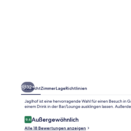
32+
Übersicht
Zimmer
Lage
Richtlinien
Jaglhof ist eine hervorragende Wahl für einen Besuch in G
einem Drink in der Bar/Lounge ausklingen lassen. Außerde
Bewertungen
Außergewöhnlich
9,4
9,4 von 10.
Alle 18 Bewertungen anzeigen