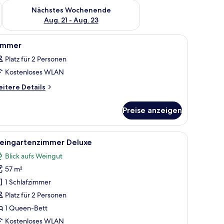
es Wochenende, Aug. 14 - Aug. 16.
Überprüfe die Verfügbarkeit für nächstes Wochenende, Aug. 2
Nächstes Wochenende
Aug. 21 - Aug. 23
d Blick ins Freie.
m Schreibtisch, einem Stuhl, einem Fernseher und einem Balkon mit Geländer
le
Ein Schlafzimmer mit Bett, Nachttischen, Schr
4
immer
otos
Platz für 2 Personen
ür
Kostenloses WLAN
immer
nzeigen
itere
itere Details
tails
r
Preise anzeigen
immer
ßen Leinen, einer Nachttischlampe und einem kleinen Nachttisch.
le
Ein modernes Schlafzimmer mit einem großen B
4
eingartenzimmer Deluxe
otos
Blick aufs Weingut
ür
57 m²
eingartenzimmer
eluxe
1 Schlafzimmer
nzeigen
Platz für 2 Personen
1 Queen-Bett
Kostenloses WLAN