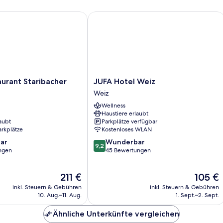
ant Staribacher
JUFA Hotel Weiz
JUFA
urant Staribacher
JUFA Hotel Weiz
Hotel
Weiz
Weiz
Wellness
Weiz
Haustiere erlaubt
aubt
Parkplätze verfügbar
arkplätze
Kostenloses WLAN
9.2
ar
Wunderbar
9,2
von
ngen
45 Bewertungen
10,
Wunderbar,
Der
Der
211 €
105 €
45
Preis
Preis
Bewertungen
inkl. Steuern & Gebühren
inkl. Steuern & Gebühren
beträgt
beträgt
10. Aug.–11. Aug.
1. Sept.–2. Sept.
211 €
105 €
Ähnliche Unterkünfte vergleichen