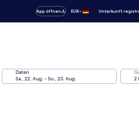
•
App öffnen
EUR
Unterkunft registr
Daten
G