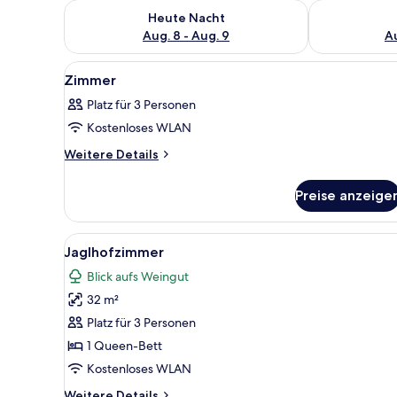
Überprüfe die Verfügbarkeit für heute Nacht, Aug. 8
Überprüfe die
Heute Nacht
Aug. 8 - Aug. 9
Au
Alle
Ein modernes Hotelzimmer mit e
5
Zimmer
Fotos
Platz für 3 Personen
für
Kostenloses WLAN
Zimmer
anzeigen
Weitere
Weitere Details
Details
für
Preise anzeige
Zimmer
Alle
Ein modernes Schlafzimmer mit
5
Jaglhofzimmer
Fotos
Blick aufs Weingut
für
32 m²
Jaglhofzimmer
anzeigen
Platz für 3 Personen
1 Queen-Bett
Kostenloses WLAN
Weitere
Weitere Details