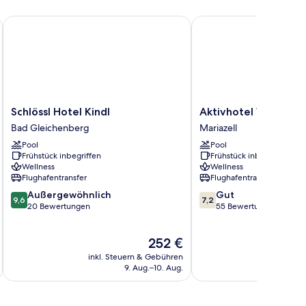
Schlössl Hotel Kindl
Aktivhotel Weißer Hirs
Schlössl
Aktivhotel
Schlössl Hotel Kindl
Aktivhotel Weißer Hi
Hotel
Weißer
Bad Gleichenberg
Mariazell
Kindl
Hirsch
Pool
Pool
Bad
Mariazell
Frühstück inbegriffen
Frühstück inbegriffen
Gleichenberg
Wellness
Wellness
Flughafentransfer
Flughafentransfer
9.6
7.2
Außergewöhnlich
Gut
9,6
7,2
von
von
20 Bewertungen
55 Bewertungen
10,
10,
Außergewöhnlich,
Gut,
Der
252 €
20
55
Preis
Bewertungen
Bewertungen
inkl. Steuern & Gebühren
inkl. S
beträgt
9. Aug.–10. Aug.
252 €