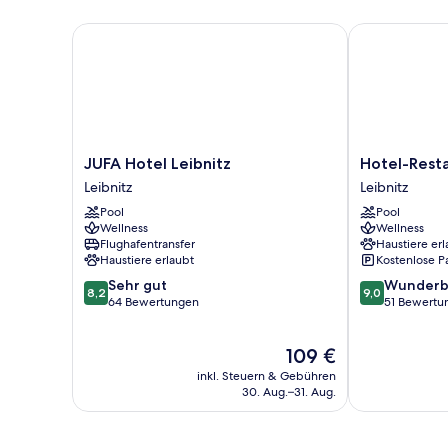
JUFA Hotel Leibnitz
Hotel-Restaur
JUFA
Hotel-
JUFA Hotel Leibnitz
Hotel-Resta
Hotel
Restaurant
Leibnitz
Leibnitz
Leibnitz
Staribacher
Pool
Pool
Leibnitz
Leibnitz
Wellness
Wellness
Flughafentransfer
Haustiere erl
Haustiere erlaubt
Kostenlose P
8.2
9.0
Sehr gut
Wunderb
8,2
9,0
von
von
64 Bewertungen
51 Bewertu
10,
10,
Sehr
Wunderbar,
Der
109 €
gut,
51
Preis
64
Bewertungen
inkl. Steuern & Gebühren
beträgt
Bewertungen
30. Aug.–31. Aug.
109 €