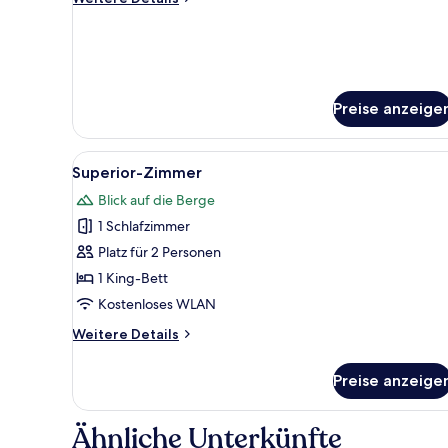
Details
für
Jaglhofzimmer
Preise anzeige
Alle
Ein Hotelzimmer mit einem Bett
1
Superior-Zimmer
Fotos
Blick auf die Berge
für
1 Schlafzimmer
Superior-
Zimmer
Platz für 2 Personen
anzeigen
1 King-Bett
Kostenloses WLAN
Weitere
Weitere Details
Details
für
Preise anzeige
Superior-
Zimmer
Ähnliche Unterkünfte