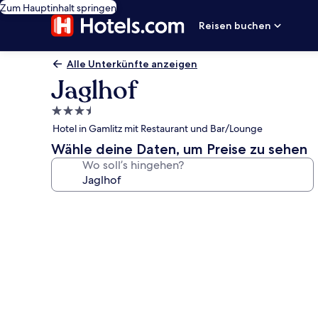
Zum Hauptinhalt springen
Reisen buchen
Alle Unterkünfte anzeigen
Jaglhof
3.5-
Sterne-
Hotel in Gamlitz mit Restaurant und Bar/Lounge
Unterkunft
Wähle deine Daten, um Preise zu sehen
Wo soll’s hingehen?
Fotogalerie
von
Jaglhof