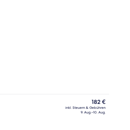
 und Abendessen
Jaglhofzimmer Deluxe | Wohnbereich 
Der
182 €
aktuelle
inkl. Steuern & Gebühren
Preis
9. Aug.–10. Aug.
ndusche, kostenlose Toilettenartikel, Haartrockner
Superior-Zimmer | Minibar, Zimmersaf
beträgt
182 €.