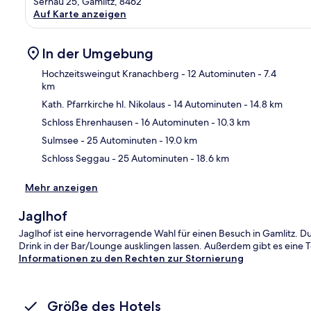
Sernau 25, Gamlitz, 8462
Auf Karte anzeigen
In der Umgebung
Hochzeitsweingut Kranachberg
- 12 Autominuten
- 7.4
km
Kath. Pfarrkirche hl. Nikolaus
- 14 Autominuten
- 14.8 km
Kar
Schloss Ehrenhausen
- 16 Autominuten
- 10.3 km
Sulmsee
- 25 Autominuten
- 19.0 km
Schloss Seggau
- 25 Autominuten
- 18.6 km
Mehr anzeigen
Jaglhof
Jaglhof ist eine hervorragende Wahl für einen Besuch in Gamlitz. 
Drink in der Bar/Lounge ausklingen lassen. Außerdem gibt es eine 
Informationen zu den Rechten zur Stornierung
Größe des Hotels