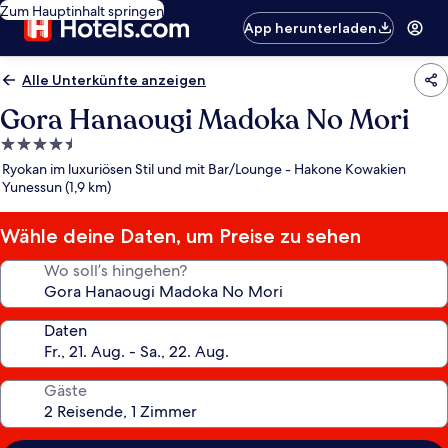
Zum Hauptinhalt springen
App herunterladen
Alle Unterkünfte anzeigen
Gora Hanaougi Madoka No Mori
4.5-
Sterne-
Ryokan im luxuriösen Stil und mit Bar/Lounge - Hakone Kowakien
Unterkunft
Yunessun (1,9 km)
Wähle deine Daten, um Preise zu sehen
Wo soll’s hingehen?
Daten
Gäste