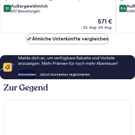
Ninohira
10.0
9.6
Außergewöhnlich
Auß
10
9,6
von
von
657 Bewertungen
1.94
10,
10,
Der
571 €
Außergewöhnlich,
Außerge
Preis
657
1.945
23. Aug.–24. Aug.
beträgt
Bewertungen
Bewert
571 €
Ähnliche Unterkünfte vergleichen
Melde dich an, um verfügbare Rabatte und Vorteile
anzuzeigen. Mehr Prämien für noch mehr Abenteuer!
Anmelden
Jetzt kostenlos registrieren
Zur Gegend