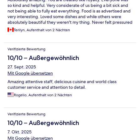
so kind and helpful. Very considerate of us being a bit sick and
not being able to fully eat everything. Food is as advertised and
very interesting. Loved some dishes and while others were
absolutely beautiful they weren't my thing. Never felt pressured
to eat it all (it's a lot of food). Very kind and respectful. Private
Terilyn, Aufenthalt von 2 Nächten
onsen is amazing.
Verifizierte Bewertung
10/10 – Außergewöhnlich
27. Sept. 2025
Mit Google übersetzen
Amazing attentive staff, delicious cuisine and world class
customer service and attention to detail.
Rogelio, Aufenthalt von 2 Nächten
Verifizierte Bewertung
10/10 – Außergewöhnlich
7. Okt. 2025
Mit Google übersetzen