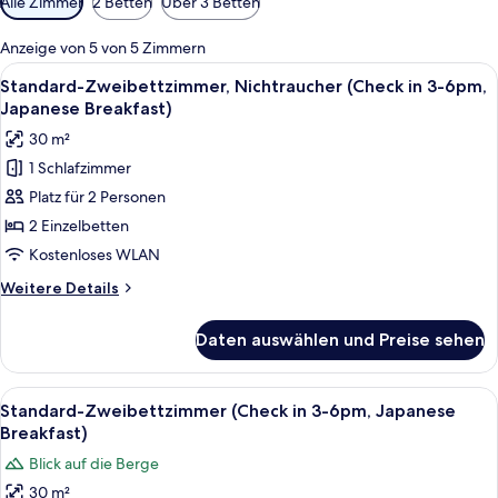
Alle Zimmer
2 Betten
Über 3 Betten
Filter
für
Anzeige von 5 von 5 Zimmern
Zimmer
Alle
Ein traditionell japanisch eingericht
9
Standard-Zweibettzimmer, Nichtraucher (Check in 3-6pm,
Fotos
Japanese Breakfast)
für
30 m²
Standard-
1 Schlafzimmer
Zweibettzimmer,
Platz für 2 Personen
Nichtraucher
(Check
2 Einzelbetten
in
Kostenloses WLAN
3-
Weitere
Weitere Details
6pm,
Details
Japanese
für
Daten auswählen und Preise sehen
Standard-
Breakfast)
Zweibettzimmer,
anzeigen
Nichtraucher
Alle
Ein traditioneller japanischer Raum m
11
(Check
Standard-Zweibettzimmer (Check in 3-6pm, Japanese
Fotos
in
Breakfast)
3-
für
Blick auf die Berge
6pm,
Standard-
Japanese
30 m²