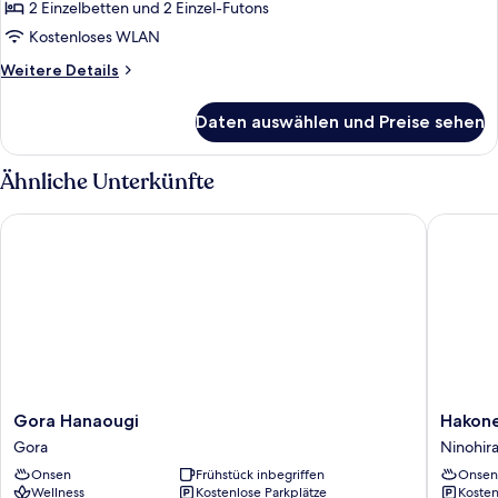
Nichtraucher
2 Einzelbetten und 2 Einzel-Futons
(Check
Kostenloses WLAN
in
Weitere
Weitere Details
3-
Details
6pm,
für
Daten auswählen und Preise sehen
Suite,
Japanese
Nichtraucher
Breakfast)
(Check
Ähnliche Unterkünfte
anzeigen
in
3-
Gora Hanaougi
Hakone 
6pm,
Japanese
Breakfast)
Gora
Hakone
Gora Hanaougi
Hakon
Hanaougi
Kowaki
Gora
Ninohir
Gora
TEN-
Onsen
Frühstück inbegriffen
Onsen
YU
Wellness
Kostenlose Parkplätze
Kosten