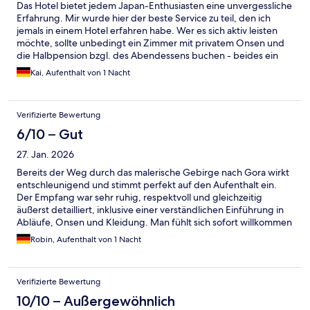
Das Hotel bietet jedem Japan-Enthusiasten eine unvergessliche
Erfahrung. Mir wurde hier der beste Service zu teil, den ich
jemals in einem Hotel erfahren habe. Wer es sich aktiv leisten
möchte, sollte unbedingt ein Zimmer mit privatem Onsen und
die Halbpension bzgl. des Abendessens buchen - beides ein
unvergesslicher Genuss für Körper und Gaumen. Wir sind bei
Kai, Aufenthalt von 1 Nacht
Anreise zur nächstgelegenen Bushaltestelle gefahren und von
dieser aus gelaufen. Wer schlecht zu Fuß ist, kann den
kostenfreien Shuttle Service des Hotels von umliegenden Bus-
Verifizierte Bewertung
und Bahnstationen in Anspruch nehmen. Insgesamt eine
unvergessliche Erfahrung auf unserer Japanreise.
6/10 – Gut
27. Jan. 2026
Bereits der Weg durch das malerische Gebirge nach Gora wirkt
entschleunigend und stimmt perfekt auf den Aufenthalt ein.
Der Empfang war sehr ruhig, respektvoll und gleichzeitig
äußerst detailliert, inklusive einer verständlichen Einführung in
Abläufe, Onsen und Kleidung. Man fühlt sich sofort willkommen
und gut aufgehoben. Unser Zimmer verfügte über einen
Robin, Aufenthalt von 1 Nacht
privaten Onsen, was den Aufenthalt besonders gemacht hat.
Besonders hervorzuheben ist, dass der komplette Boden in
allen Bereichen aus Tatamimatten besteht, was die Erfahrung
Verifizierte Bewertung
auch auf sinnlicher Ebene positiv beeinflusst. Zur Ausstattung
gehörten eine Yukata (traditionelles japanisches
10/10 – Außergewöhnlich
Baumwollgewand) sowie ein japanischer Pyjama. Beides ist