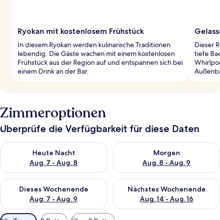
Ryokan mit kostenlosem Frühstück
Gelass
In diesem Ryokan werden kulinarische Traditionen
Dieser 
lebendig. Die Gäste wachen mit einem kostenlosen
tiefe Ba
Frühstück aus der Region auf und entspannen sich bei
Whirlpoo
einem Drink an der Bar.
Außenbä
Zimmeroptionen
Überprüfe die Verfügbarkeit für diese Daten
Überprüfe die Verfügbarkeit für heute Nacht, Aug. 7 - Aug. 8.
Überprüfe die Verfügbarkeit f
Heute Nacht
Morgen
Aug. 7 - Aug. 8
Aug. 8 - Aug. 9
Überprüfe die Verfügbarkeit für dieses Wochenende, Aug. 7 - 
Überprüfe die Verfügbarkeit f
Dieses Wochenende
Nächstes Wochenende
Aug. 7 - Aug. 9
Aug. 14 - Aug. 16
Verfügbare