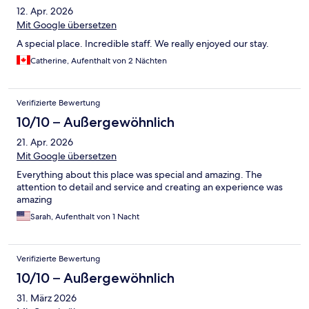
12. Apr. 2026
bewusst Teil der Erfahrung und sollte getragen werden, da es
den Rhythmus und die Atmosphäre des Hauses unterstreicht.
Mit Google übersetzen
Die absoluten Highlights waren das Kaiseki-Abendessen sowie
A special place. Incredible staff. We really enjoyed our stay.
das Frühstück, außergewöhnlich fein, handwerklich präzise und
sehr stimmig aufgebaut. Am nächsten Morgen begann es zu
Catherine, Aufenthalt von 2 Nächten
schneien, ein besonderer Moment, der den Aufenthalt perfekt
abgerundet hat. Die öffentlichen Onsen sind äußerst sauber,
ruhig und sehr beruhigend. Ein Ort, um wirklich zur Ruhe zu
Verifizierte Bewertung
kommen und zu entschleunigen. Die Lage ist bewusst
10/10 – Außergewöhnlich
abgeschieden und ideal für Paare oder Reisende, die eine
authentische Ryokan-Erfahrung suchen. Alles in allem eine
21. Apr. 2026
uneingeschränkte Empfehlung.
Mit Google übersetzen
Everything about this place was special and amazing. The
attention to detail and service and creating an experience was
amazing
Sarah, Aufenthalt von 1 Nacht
Verifizierte Bewertung
10/10 – Außergewöhnlich
31. März 2026