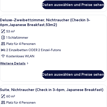
3-
für
Daten auswählen und Preise sehen
Deluxe-
6pm,
Zweibettzimmer,
JP
Nichtraucher
Alle
Ein Hotelzimmer mit zwei Betten, ein
Breakfast)
14
(Forest
Deluxe-Zweibettzimmer, Nichtraucher (Checkin 3-
Fotos
View,
anzeigen
6pm,Japanese Breakfast,53m2)
C-
für
53 m²
in
Deluxe-
3-
1 Schlafzimmer
Zweibettzimmer,
6pm,
Platz für 4 Personen
Nichtraucher
JP
Breakfast)
(Checkin
2 Einzelbetten ODER 2 Einzel-Futons
3-
Kostenloses WLAN
6pm,Japanese
Weitere
Weitere Details
Breakfast,53m2)
Details
anzeigen
für
Daten auswählen und Preise sehen
Deluxe-
Zweibettzimmer,
Nichtraucher
Alle
Suite, Nichtraucher (Check in 3-6pm, 
50
(Checkin
Suite, Nichtraucher (Check in 3-6pm, Japanese Breakfast)
Fotos
3-
60 m²
6pm,Japanese
für
Breakfast,53m2)
Platz für 4 Personen
Suite,