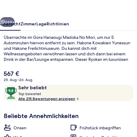
Mori
rück
Weiter
269+
Übersicht
Zimmer
Lage
Richtlinien
Übernachte im Gora Hanaougi Madoka No Mori, um nur 5
Autominuten hiervon entfernt zu sein: Hakone Kowakien Yunessun
und Hakone Freilichtmuseum. Du kannst dich mit
Wellnessangeboten verwöhnen lassen und dich dann bei einem
Drink in der Bar/Lounge entspannen. Dieser Ryokan im luxuriösen
Stil ist außerdem höchstens 10 Autominuten entfernt von: Ashi See
und Hakone-Schrein. Andere Reisende haben viel Gutes über das
Der
567 €
hilfsbereite Personal zu berichten.
aktuelle
25. Aug.–26. Aug.
Preis
Bewertungen
9,8
Sehr beliebt
Deluxe-Zweibettzimmer, Nichtraucher
beträgt
T
von
Top bewertet
567 €.
o
Alle 215 Bewertungen anzeigen
10,
p
Sehr
beliebt
Beliebte Annehmlichkeiten
b
e
w
Onsen
Frühstück inbegriffen
e