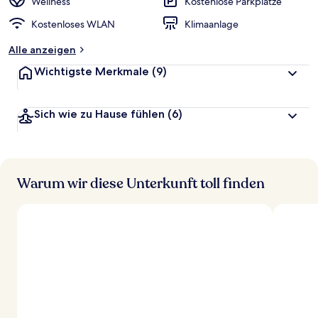
r
Wellness
Kostenlose Parkplätze
t
Kostenloses WLAN
Klimaanlage
e
t
Alle anzeigen
Wichtigste Merkmale
(9)
Sich wie zu Hause fühlen
(6)
Warum wir diese Unterkunft toll finden