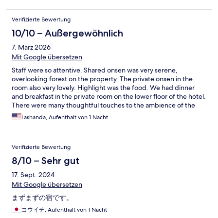
Verifizierte Bewertung
10/10 – Außergewöhnlich
7. März 2026
Mit Google übersetzen
Staff were so attentive. Shared onsen was very serene,
overlooking forest on the property. The private onsen in the
room also very lovely. Highlight was the food. We had dinner
and breakfast in the private room on the lower floor of the hotel.
There were many thoughtful touches to the ambience of the
room, including having a bluetooth speaker that you can use to
Lashanda, Aufenthalt von 1 Nacht
play your own music during the meal. The food was incredible.
Everything was delicious and beautifully presented. We had a
very sweet waitress who made our dinner and breakfast really
Verifizierte Bewertung
memorable
8/10 – Sehr gut
17. Sept. 2024
Mit Google übersetzen
まずまずの宿です。
コウイチ, Aufenthalt von 1 Nacht