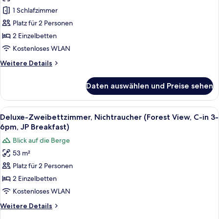
Zweibettzimmer
Breakfast)
1 Schlafzimmer
(Check
in
Platz für 2 Personen
3-
2 Einzelbetten
6pm,
Kostenloses WLAN
Japanese
Weitere
Weitere Details
Breakfast)
Details
anzeigen
für
Daten auswählen und Preise sehen
Standard-
Zweibettzimmer
(Check
Alle
Deluxe-Zweibettzimmer, Nichtraucher (
17
in
Deluxe-Zweibettzimmer, Nichtraucher (Forest View, C-in 3-
Fotos
3-
6pm, JP Breakfast)
6pm,
für
Blick auf die Berge
Japanese
Deluxe-
Breakfast)
53 m²
Zweibettzimmer,
Platz für 2 Personen
Nichtraucher
(Forest
2 Einzelbetten
View,
Kostenloses WLAN
C-
Weitere
Weitere Details
in
Details