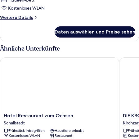
1 Queen-Bett
Kostenloses WLAN
Weitere
Weitere Details
Details
für
Daten auswählen und Preise sehen
Comfort-
Doppelzimmer
Ähnliche Unterkünfte
Hotel Restaurant zum Ochsen
DIE KRON
Hotel
DIE
Hotel Restaurant zum Ochsen
DIE KR
Restaurant
KRONE
Schallstadt
Kirchzar
zum
-
Frühstück inbegriffen
Haustiere erlaubt
Frühst
Ochsen
Hotel
Kostenloses WLAN
Restaurant
Kosten
Schallstadt
Garni