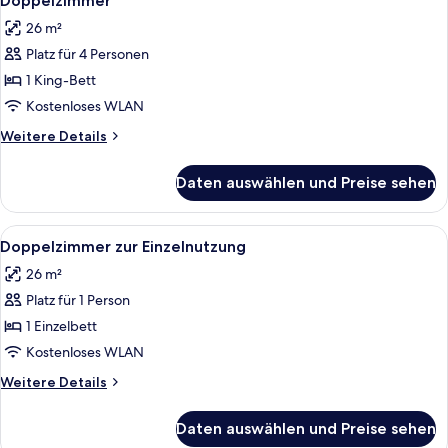
Doppelzimmer
Fotos
26 m²
für
Platz für 4 Personen
Doppelzimmer
anzeigen
1 King-Bett
Kostenloses WLAN
Weitere
Weitere Details
Details
für
Daten auswählen und Preise sehen
Doppelzimmer
Alle
Ein Zimmer mit Holzboden, einem Bett,
27
Doppelzimmer zur Einzelnutzung
Fotos
26 m²
für
Platz für 1 Person
Doppelzimmer
zur
1 Einzelbett
Einzelnutzung
Kostenloses WLAN
anzeigen
Weitere
Weitere Details
Details
für
Daten auswählen und Preise sehen
Doppelzimmer