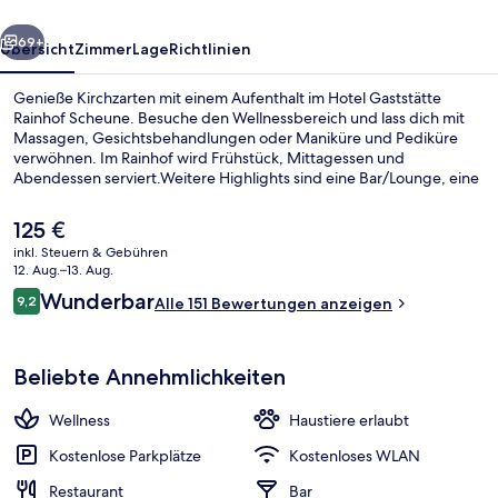
rück
Weiter
69+
Übersicht
Zimmer
Lage
Richtlinien
Genieße Kirchzarten mit einem Aufenthalt im Hotel Gaststätte
Rainhof Scheune. Besuche den Wellnessbereich und lass dich mit
Massagen, Gesichtsbehandlungen oder Maniküre und Pediküre
verwöhnen. Im Rainhof wird Frühstück, Mittagessen und
Abendessen serviert.Weitere Highlights sind eine Bar/Lounge, eine
Sauna und ein Dampfbad.
Der
125 €
aktuelle
inkl. Steuern & Gebühren
Preis
12. Aug.–13. Aug.
Gesichtsbehandlungen, Maniküre und
beträgt
Bewertungen
Wunderbar
9,2
Alle 151 Bewertungen anzeigen
125 €.
9,2 von 10.
Beliebte Annehmlichkeiten
Wellness
Haustiere erlaubt
Kostenlose Parkplätze
Kostenloses WLAN
Restaurant
Bar