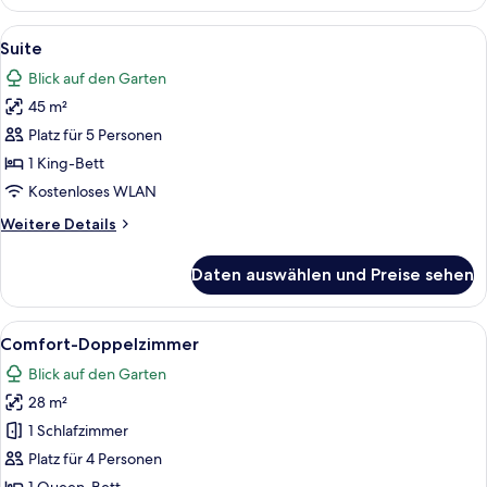
zur
Einzelnutzung
Alle
Ein Schlafzimmer mit einem weißen M
12
Suite
Fotos
Blick auf den Garten
für
45 m²
Suite
anzeigen
Platz für 5 Personen
1 King-Bett
Kostenloses WLAN
Weitere
Weitere Details
Details
für
Daten auswählen und Preise sehen
Suite
Alle
Ein Schlafzimmer mit Holzboden, eine
1
Comfort-Doppelzimmer
Fotos
Blick auf den Garten
für
28 m²
Comfort-
Doppelzimmer
1 Schlafzimmer
anzeigen
Platz für 4 Personen