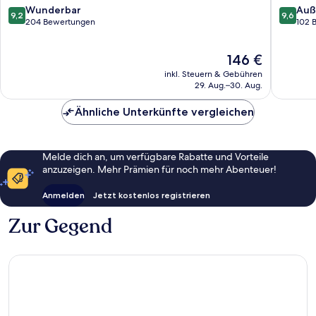
Kirchzar
9.2
9.6
Wunderbar
Auß
9,2
9,6
von
von
204 Bewertungen
102 
10,
10,
Wunderbar,
Außerge
Der
146 €
204
102
Preis
Bewertungen
Bewert
inkl. Steuern & Gebühren
beträgt
29. Aug.–30. Aug.
146 €
Ähnliche Unterkünfte vergleichen
Melde dich an, um verfügbare Rabatte und Vorteile
anzuzeigen. Mehr Prämien für noch mehr Abenteuer!
Anmelden
Jetzt kostenlos registrieren
Zur Gegend