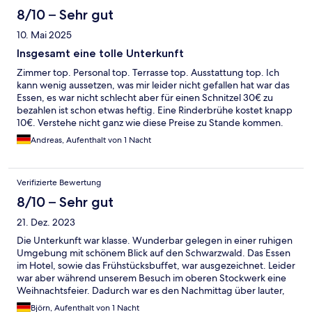
8/10 – Sehr gut
10. Mai 2025
Insgesamt eine tolle Unterkunft
Zimmer top. Personal top. Terrasse top. Ausstattung top. Ich
kann wenig aussetzen, was mir leider nicht gefallen hat war das
Essen, es war nicht schlecht aber für einen Schnitzel 30€ zu
bezahlen ist schon etwas heftig. Eine Rinderbrühe kostet knapp
10€. Verstehe nicht ganz wie diese Preise zu Stande kommen.
Aber trotzdem alles insgesamt top.
Andreas, Aufenthalt von 1 Nacht
Verifizierte Bewertung
8/10 – Sehr gut
21. Dez. 2023
Die Unterkunft war klasse. Wunderbar gelegen in einer ruhigen
Umgebung mit schönem Blick auf den Schwarzwald. Das Essen
im Hotel, sowie das Frühstücksbuffet, war ausgezeichnet. Leider
war aber während unserem Besuch im oberen Stockwerk eine
Weihnachtsfeier. Dadurch war es den Nachmittag über lauter,
aber abends war das dann auch wieder vorbei. Auf jeden Fall
Björn, Aufenthalt von 1 Nacht