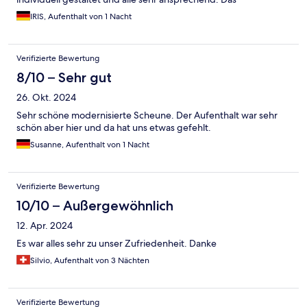
Abendessen war sehr lecker, ebenfalls das Frühstück mit
IRIS, Aufenthalt von 1 Nacht
umfangreicher Auswahl! Ich bedanke mich sehr herzlich bei
Allen, die zu unserem Aufenthalt beigetragen haben!
Verifizierte Bewertung
8/10 – Sehr gut
26. Okt. 2024
Sehr schöne modernisierte Scheune. Der Aufenthalt war sehr
schön aber hier und da hat uns etwas gefehlt.
Susanne, Aufenthalt von 1 Nacht
Verifizierte Bewertung
10/10 – Außergewöhnlich
12. Apr. 2024
Es war alles sehr zu unser Zufriedenheit. Danke
Silvio, Aufenthalt von 3 Nächten
Verifizierte Bewertung