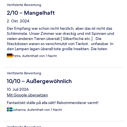
Verifizierte Bewertung
2/10 – Mangelhaft
2. Okt. 2024
Der Empfang war schon nicht herzlich, aber das ist nicht das
Schlimmste. Unser Zimmer war dreckig und mit Spinnen und
vielen anderen Tieren übersät [ Silberfische etc.] . Die
Steckdosen waren so verschmutzt von Tierkot.. unfassbar. In
den Lampen lagen überall tote große Insekten. Die toten
Insekten gingen ja...aber leider wurden wir bei später Ankunft
Petra, Aufenthalt von 1 Nacht
auch von lebenden ekligen Insekten empfangen. Spinnweben
und Dreck überall. Die Dachbalken eklig. Die ganze Nacht über
hat das Zimmer gelebt..fühlte mich wie im Dschungelcamp. Auf
Verifizierte Bewertung
meine Beschwerden morgens beim auschecken wurde nicht
reagiert..auch nicht im anschließenden email Kontakt. Dieses
10/10 – Außergewöhnlich
Hotel würde ich nie wieder buchen..wie da gute Bewertungen
10. Juli 2026
zustande gekommen sind muss am Frühstück liegen, dieses
hatten wir nicht dabei. Schade für so ein Hotel. Wenn ich nicht
Mit Google übersetzen
im voraus bezahlt hätte, dann hätte ich es auch niemals bezahlt.
Fantastiskt ställe på alla sätt! Rekommenderar varmt!
Johanna, Aufenthalt von 1 Nacht