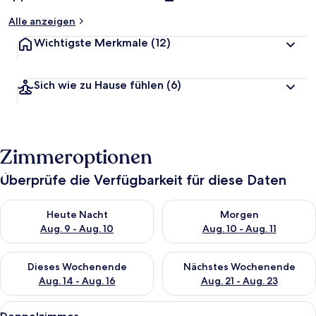
Alle anzeigen
Wichtigste Merkmale
(12)
Sich wie zu Hause fühlen
(6)
Zimmeroptionen
Überprüfe die Verfügbarkeit für diese Daten
Überprüfe die Verfügbarkeit für heute Nacht, Aug. 9 - Aug. 10
Überprüfe die Verfügbarkeit fü
Heute Nacht
Morgen
Aug. 9 - Aug. 10
Aug. 10 - Aug. 11
Überprüfe die Verfügbarkeit für dieses Wochenende, Aug. 14 -
Überprüfe die Verfügbarkeit f
Dieses Wochenende
Nächstes Wochenende
Aug. 14 - Aug. 16
Aug. 21 - Aug. 23
Alle
Ein Zimmer mit Holzboden, einem Bett,
27