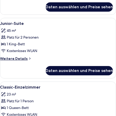
für
Daten auswählen und Preise sehen
Classic-
Suite
Alle
Junior-Suite | Minibar, Zimmersafe, 
2
Junior-Suite
Fotos
45 m²
für
Platz für 2 Personen
Junior-
Suite
1 King-Bett
anzeigen
Kostenloses WLAN
Weitere
Weitere Details
Details
für
Daten auswählen und Preise sehen
Junior-
Suite
Alle
Classic-Einzelzimmer | Minibar, Zimm
1
Classic-Einzelzimmer
Fotos
23 m²
für
Platz für 1 Person
Classic-
Einzelzimmer
1 Queen-Bett
anzeigen
Kostenloses WLAN