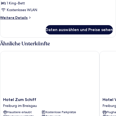
Suite
1 King-Bett
anzeigen
Kostenloses WLAN
Weitere
Weitere Details
Details
für
Daten auswählen und Preise sehen
Apartment
Suite
Ähnliche Unterkünfte
Hotel Zum Schiff
Hotel Vi
Hotel
Hotel
Hotel Zum Schiff
Hotel 
Zum
Victoria,
Freiburg im Breisgau
Freiburg
Schiff
BW
Haustiere erlaubt
Kostenlose Parkplätze
Flugha
Freiburg
Signatu