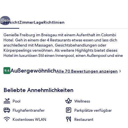
rück
Weiter
61+
Übersicht
Zimmer
Lage
Richtlinien
Genieße Freiburg im Breisgau mit einem Aufenthalt im Colombi
Hotel. Geh in einem der 4 Restaurants etwas essen und lass dich
anschließend mit Massagen, Gesichtsbehandlungen oder
Körperpeelings verwöhnen. Als weitere Highlights bietet dieses
Hotel im luxuriösen Stil einen Innenpool, einen Außenpool und eine
Loungebar.
Bewertungen
Außergewöhnlich
9,4
Alle 70 Bewertungen anzeigen
9,4 von 10.
Restaurant
Beliebte Annehmlichkeiten
Pool
Wellness
Flughafentransfer
Parkplätze verfügbar
Kostenloses WLAN
Restaurant