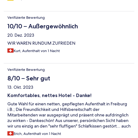
Verifizierte Bewertung
10/10 – Außergewöhnlich
20. Dez. 2023
WIR WAREN RUNDUM ZUFRIEDEN
Kurt, Aufenthalt von 1 Nacht
Verifizierte Bewertung
8/10 – Sehr gut
13. Okt. 2023
Komfortables, nettes Hotel - Danke!
Gute Wahl für einen netten, gepflegten Aufenthalt in Freiburg
i.B.; Die Freundlichkeit und Hilfsbereitschaft der
Mitarbeitenden war ausgeprägt und präsent ohne aufdringlich
zu wirken - Dankeschön! Aus unserer, persönlichen Sicht haben
wir uns einzig an den "sehr fluffigen" Schlafkissen gestört... auch
die weiteren im Schrank aufgelegten Kissen waren für unser
Erich, Aufenthalt von 1 Nacht
Empfinden zu softig...