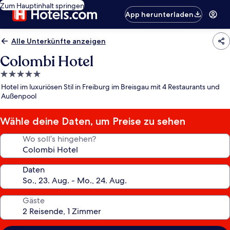
Zum Hauptinhalt springen
App herunterladen
Alle Unterkünfte anzeigen
Colombi Hotel
5.0-
Sterne-
Hotel im luxuriösen Stil in Freiburg im Breisgau mit 4 Restaurants und
Unterkunft
Außenpool
Wähle deine Daten, um Preise zu sehen
Wo soll’s hingehen?
Daten
Gäste