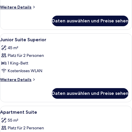
Weitere
Weitere Details
Details
für
Daten auswählen und Preise sehen
Classic-
Einzelzimmer
Alle
Minibar, Zimmersafe, Schreibtisch, V
1
Junior Suite Superior
Fotos
45 m²
für
Platz für 2 Personen
Junior
Suite
1 King-Bett
Superior
Kostenloses WLAN
anzeigen
Weitere
Weitere Details
Details
für
Daten auswählen und Preise sehen
Junior
Suite
Superior
Alle
Apartment Suite | Minibar, Zimmersaf
1
Apartment Suite
Fotos
55 m²
für
Platz für 2 Personen
Apartment