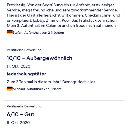
Erstklassig! Von der Begrüßung bis zur Abfahrt, erstklassiger
Service, mega freundliche und sehr zuvorkommender Service.
Hier ist der Gast allerherzlichst willkommen. Checkin schnell und
unkompliziert. Lobby, Zimmer, Pool, Bar, Frühstück sehr schön.
Mein 3. Aufenthalt im Colombi und ich freue mich auf meinen
nächsten Aufenthalt im Dezember. Ein ganz großes Danke an
Stefan, Aufenthalt von 2 Nächten
das gesamte Team. Sie sind alle wunderbar.
Verifizierte Bewertung
10/10 – Außergewöhnlich
11. Okt. 2020
iederholungstäter
Zum 2 Ten mal in diesem Jahr ! Dassagt doch alles
Michael, Aufenthalt von 1 Nacht
Verifizierte Bewertung
6/10 – Gut
8. Okt. 2020