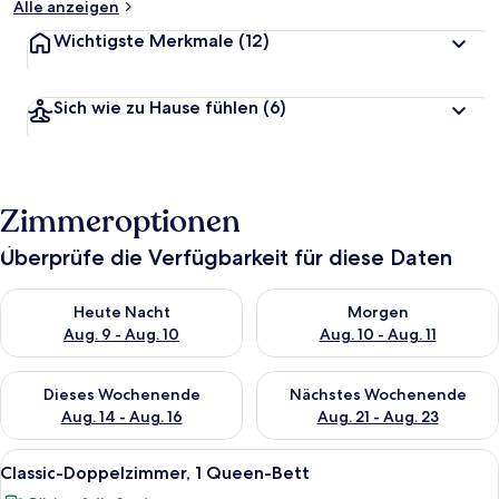
Alle anzeigen
Wichtigste Merkmale
(12)
Sich wie zu Hause fühlen
(6)
Zimmeroptionen
Überprüfe die Verfügbarkeit für diese Daten
Überprüfe die Verfügbarkeit für heute Nacht, Aug. 9 - Aug. 10
Überprüfe die Verfügbarkeit fü
Heute Nacht
Morgen
Aug. 9 - Aug. 10
Aug. 10 - Aug. 11
Überprüfe die Verfügbarkeit für dieses Wochenende, Aug. 14 -
Überprüfe die Verfügbarkeit f
Dieses Wochenende
Nächstes Wochenende
Aug. 14 - Aug. 16
Aug. 21 - Aug. 23
Alle
Classic-Doppelzimmer, 1 Queen-Bett |
2
Classic-Doppelzimmer, 1 Queen-Bett
Fotos