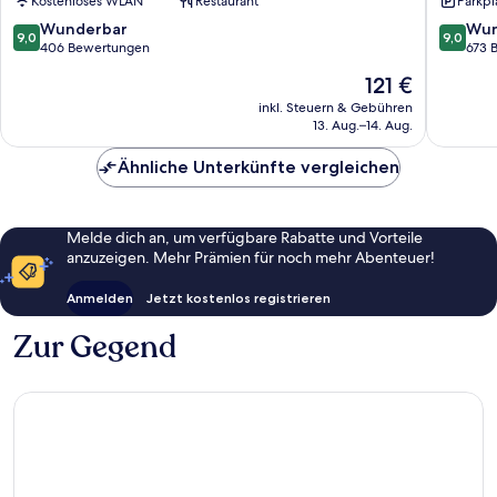
Kostenloses WLAN
Restaurant
Parkpl
im
Collecti
Breisgau
Freibur
9.0
9.0
Wunderbar
Wun
9,0
9,0
im
von
von
406 Bewertungen
673 
Breisga
10,
10,
Der
121 €
Wunderbar,
Wunder
Preis
406
673
inkl. Steuern & Gebühren
beträgt
13. Aug.–14. Aug.
Bewertungen
Bewert
121 €
Ähnliche Unterkünfte vergleichen
Melde dich an, um verfügbare Rabatte und Vorteile
anzuzeigen. Mehr Prämien für noch mehr Abenteuer!
Anmelden
Jetzt kostenlos registrieren
Zur Gegend