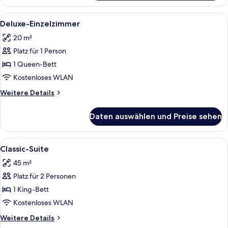
Doppelzimmer
Alle
Deluxe-Einzelzimmer | Minibar, Zimme
1
Deluxe-Einzelzimmer
Fotos
20 m²
für
Platz für 1 Person
Deluxe-
Einzelzimmer
1 Queen-Bett
anzeigen
Kostenloses WLAN
Weitere
Weitere Details
Details
für
Daten auswählen und Preise sehen
Deluxe-
Einzelzimmer
Alle
Classic-Suite | Minibar, Zimmersafe, 
1
Classic-Suite
Fotos
45 m²
für
Platz für 2 Personen
Classic-
Suite
1 King-Bett
anzeigen
Kostenloses WLAN
Weitere
Weitere Details
Details