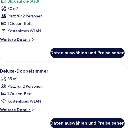
Blick auf die Stadt
für
30 m²
Classic-
Doppelzimmer,
Platz für 2 Personen
1
1 Queen-Bett
Queen-
Kostenloses WLAN
Bett
Weitere
Weitere Details
anzeigen
Details
für
Daten auswählen und Preise sehen
Classic-
Doppelzimmer,
1
Alle
Deluxe-Doppelzimmer | Minibar, Zimm
1
Queen-
Deluxe-Doppelzimmer
Fotos
Bett
35 m²
für
Platz für 2 Personen
Deluxe-
Doppelzimmer
1 Queen-Bett
anzeigen
Kostenloses WLAN
Weitere
Weitere Details
Details
für
Daten auswählen und Preise sehen
Deluxe-