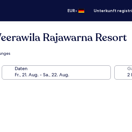
•
EUR
Unterkunft registr
Weerawila Rajawarna Resort
ounges
Daten
G