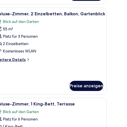
nem Spiegel.
m Schreibtisch, einem Sessel, einem Fernseher und einem großen Fenster mit
le
Ein Hotelzimmer mit zwei Betten, einem Schr
7
luxe-Zimmer, 2 Einzelbetten, Balkon, Gartenblick
otos
Blick auf den Garten
ür
55 m²
eluxe-
immer,
Platz für 3 Personen
 Einzelbetten,
2 Einzelbetten
alkon,
Kostenloses WLAN
artenblick
itere
itere Details
nzeigen
tails
r
luxe-
mmer,
Einzelbetten,
Preise anzeigen
lkon,
rtenblick
 einem Schreibtisch mit Stuhl, einem Fernseher und Blick ins Freie.
le
Ein Hotelzimmer mit einem großen Bett, einem 
5
luxe-Zimmer, 1 King-Bett, Terrasse
otos
Blick auf den Garten
ür
Platz für 6 Personen
eluxe-
immer,
1 King-Bett