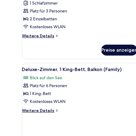
1 Schlafzimmer
2 Einzelbetten,
Platz für 3 Personen
barrierefrei
2 Einzelbetten
anzeigen
Kostenloses WLAN
Weitere
Weitere Details
Details
für
Preise anzeige
Deluxe-
Zimmer,
2 Einzelbetten,
Alle
Ein Hotelzimmer mit einem gro
6
barrierefrei
Deluxe-Zimmer, 1 King-Bett, Balkon (Family)
Fotos
Blick auf den See
für
Platz für 6 Personen
Deluxe-
Zimmer,
1 King-Bett
1 King-
Kostenloses WLAN
Bett,
Weitere
Weitere Details
Balkon
Details
(Family)
für
Deluxe-
anzeigen
Zimmer,