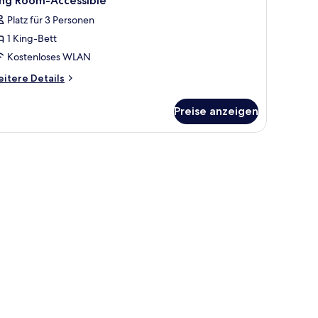
ing Room-Accessible
Platz für 3 Personen
1 King-Bett
Kostenloses WLAN
itere
itere Details
tails
r
Preise anzeigen
ng
oom-
cessible