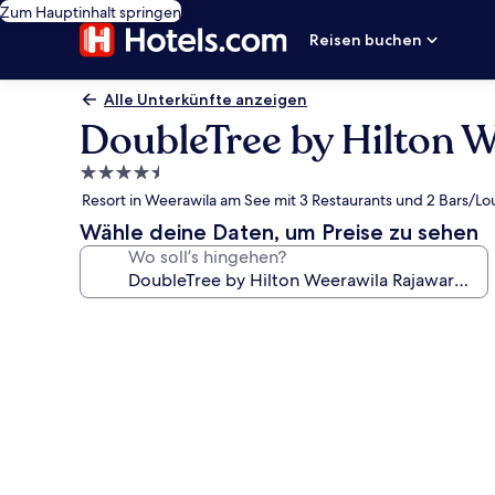
Zum Hauptinhalt springen
Reisen buchen
Alle Unterkünfte anzeigen
DoubleTree by Hilton 
4.5-
Sterne-
Resort in Weerawila am See mit 3 Restaurants und 2 Bars/L
Unterkunft
Wähle deine Daten, um Preise zu sehen
Wo soll’s hingehen?
Fotogalerie
von
DoubleTree
by
Hilton
Weerawila