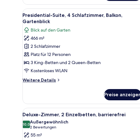
Zimmer,
1 King-
Alle
Ein Hotelzimmer mit einem groß
31
Bett,
Presidential-Suite, 4 Schlafzimmer, Balkon,
Fotos
Terrasse,
Gartenblick
Gartenblick
für
Blick auf den Garten
Presidential-
466 m²
Suite,
2 Schlafzimmer
4 Schlafzimmer,
Balkon,
Platz für 12 Personen
Gartenblick
3 King-Betten und 2 Queen-Betten
anzeigen
Kostenloses WLAN
Weitere
Weitere Details
Details
für
Preise anzeige
Presidential-
Suite,
4 Schlafzimmer,
Alle
Ein Hotelzimmer mit zwei Bett
9
Balkon,
Deluxe-Zimmer, 2 Einzelbetten, barrierefrei
Fotos
Gartenblick
Außergewöhnlich
für
10,0
10,0 von 10
(2
2 Bewertungen
Deluxe-
Bewertungen)
55 m²
Zimmer,