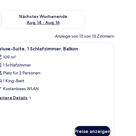
es Wochenende, Aug. 7 - Aug. 9.
Überprüfe die Verfügbarkeit für nächstes Wochenende, Aug. 1
Nächstes Wochenende
Aug. 14 - Aug. 16
Anzeige von 13 von 13 Zimmern
 Gebäude in der Ferne.
inem Stuhl, einem Bett und einem großen Fenster mit Blick ins Freie.
le
Ein modernes Hotelzimmer mit großem Fenster
12
luxe-Suite, 1 Schlafzimmer, Balkon
otos
109 m²
ür
1 Schlafzimmer
eluxe-
ite,
Platz für 2 Personen
1 King-Bett
chlafzimmer,
Kostenloses WLAN
alkon
itere
itere Details
nzeigen
tails
r
luxe-
ite,
hlafzimmer,
Preise anzeigen
lkon