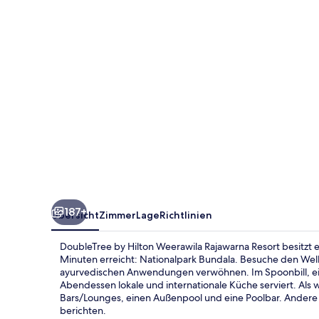
Rajawarna
Resort
187+
Übersicht
Zimmer
Lage
Richtlinien
DoubleTree by Hilton Weerawila Rajawarna Resort besitzt e
Minuten erreicht: Nationalpark Bundala. Besuche den Wel
ayurvedischen Anwendungen verwöhnen. Im Spoonbill, ein
Abendessen lokale und internationale Küche serviert. Als we
Bars/Lounges, einen Außenpool und eine Poolbar. Andere R
berichten.