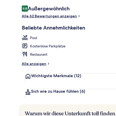
Bewertungen
Außergewöhnlich
9,8
9,8 von 10.
Alle 62 Bewertungen anzeigen
Außenbereic
Beliebte Annehmlichkeiten
Pool
Kostenlose Parkplätze
Restaurant
Alle anzeigen
Wichtigste Merkmale
(12)
Sich wie zu Hause fühlen
(6)
Warum wir diese Unterkunft toll finden