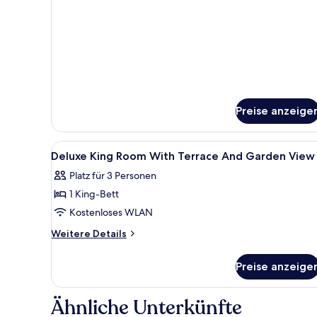
1 King-
Bett,
Balkon
(Family)
Preise anzeige
Alle
Hochwertige Bettwaren, Pillo
3
Deluxe King Room With Terrace And Garden View
Fotos
Platz für 3 Personen
für
1 King-Bett
Deluxe
King
Kostenloses WLAN
Room
Weitere
Weitere Details
With
Details
für
Terrace
Preise anzeige
Deluxe
And
King
Garden
Room
Ähnliche Unterkünfte
View
With