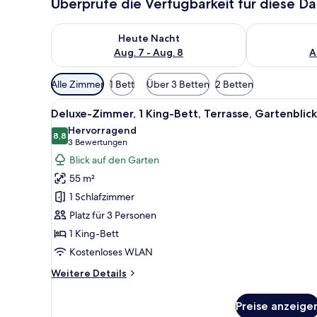
Überprüfe die Verfügbarkeit für diese D
Überprüfe die Verfügbarkeit für heute Nacht, Aug. 7
Überprüfe die
Heute Nacht
Aug. 7 - Aug. 8
A
Verfügbare
Alle Zimmer
1 Bett
Über 3 Betten
2 Betten
Filter
Alle
Ein Balkon mit Holztisch und -
für
6
Deluxe-Zimmer, 1 King-Bett, Terrasse, Gartenblick
Fotos
Zimmer
Hervorragend
für
8,8
8,8 von 10
(3
3 Bewertungen
Deluxe-
Bewertungen)
Blick auf den Garten
Zimmer,
55 m²
1 King-
1 Schlafzimmer
Bett,
Platz für 3 Personen
Terrasse,
1 King-Bett
Gartenblick
anzeigen
Kostenloses WLAN
Weitere
Weitere Details
Details
für
Preise anzeige
Deluxe-