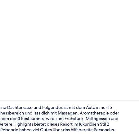
2 Bars/Loung
ine Dachterrasse und Folgendes ist mit dem Auto in nur 15
lnessbereich und lass dich mit Massagen, Aromatherapie oder
em der 3 Restaurants, wird zum Frühstück, Mittagessen und
3 Restaurant
itere Highlights bietet dieses Resort im luxuriösen Stil 2
eisende haben viel Gutes über das hilfsbereite Personal zu