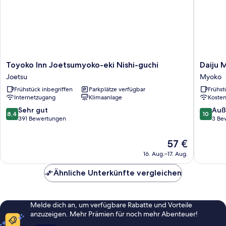
Toyoko
Daiju
Toyoko Inn Joetsumyoko-eki Nishi-guchi
Daiju 
Inn
Myoko
Joetsu
Myoko
Joetsumyoko-
Myoko
Frühstück inbegriffen
Parkplätze verfügbar
Frühst
eki
Internetzugang
Klimaanlage
Koste
Nishi-
guchi
8.4
10.0
Sehr gut
Auß
8,4
10
Joetsu
von
von
391 Bewertungen
3 Be
10,
10,
Sehr
Außerge
Der
57 €
gut,
3
Preis
16. Aug.–17. Aug.
391
Bewert
beträgt
Bewertungen
57 €
Ähnliche Unterkünfte vergleichen
Melde dich an, um verfügbare Rabatte und Vorteile
anzuzeigen. Mehr Prämien für noch mehr Abenteuer!