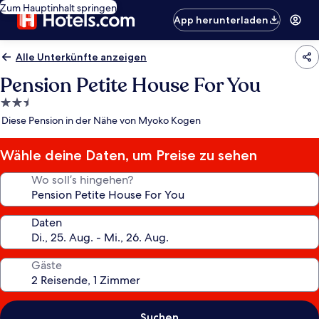
Zum Hauptinhalt springen
App herunterladen
Alle Unterkünfte anzeigen
Pension Petite House For You
2.5-
Sterne-
Diese Pension in der Nähe von Myoko Kogen
Unterkunft
Wähle deine Daten, um Preise zu sehen
Wo soll’s hingehen?
Daten
Gäste
Suchen