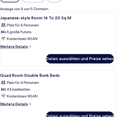
Filter
für
Anzeige von 5 von 5 Zimmern
Zimmer
Alle
Ein traditioneller japanischer Raum m
1
Japanese-style Room 16 To 20 Sq M
Fotos
Platz für 6 Personen
für
6 große Futons
Japanese-
style
Kostenloses WLAN
Room
Weitere
Weitere Details
16
Details
für
To
Daten auswählen und Preise sehen
Japanese-
20
style
Sq
Room
Alle
Ein Hotelzimmer mit einem Bett, eine
1
M
16
Quad Room Double Bunk Beds
Fotos
To
anzeigen
Platz für 4 Personen
20
für
Sq
4 Einzelbetten
Quad
M
Room
Kostenloses WLAN
Double
Weitere
Weitere Details
Bunk
Details
für
Beds
Daten auswählen und Preise sehen