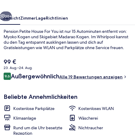
You
rück
Weiter
30+
Übersicht
Zimmer
Lage
Richtlinien
Pension Petite House For You ist nur 15 Autominuten entfernt von:
Myoko Kogen und Skigebiet Madarao Kogen. Im Whirlpool kannst
du den Tag entspannt ausklingen lassen und dich auf
Gratisleistungen wie WLAN und Parkplätze ohne Service freuen.
Der
99 €
aktuelle
23. Aug.–24. Aug.
Preis
Bewertungen
Außergewöhnlich
9,6
beträgt
Alle 19 Bewertungen anzeigen
9,6 von 10.
Eingangsbereich
99 €.
Beliebte Annehmlichkeiten
Kostenlose Parkplätze
Kostenloses WLAN
Klimaanlage
Wäscherei
Rund um die Uhr besetzte
Nichtraucher
Rezeption