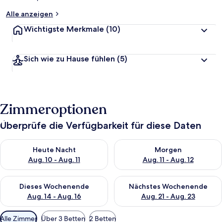
Alle anzeigen
Wichtigste Merkmale
(10)
Sich wie zu Hause fühlen
(5)
Zimmeroptionen
Überprüfe die Verfügbarkeit für diese Daten
Überprüfe die Verfügbarkeit für heute Nacht, Aug. 10 - Aug. 11
Überprüfe die Verfügbarkeit fü
Heute Nacht
Morgen
Aug. 10 - Aug. 11
Aug. 11 - Aug. 12
Überprüfe die Verfügbarkeit für dieses Wochenende, Aug. 14 -
Überprüfe die Verfügbarkeit f
Dieses Wochenende
Nächstes Wochenende
Aug. 14 - Aug. 16
Aug. 21 - Aug. 23
Verfügbare
Alle Zimmer
Über 3 Betten
2 Betten