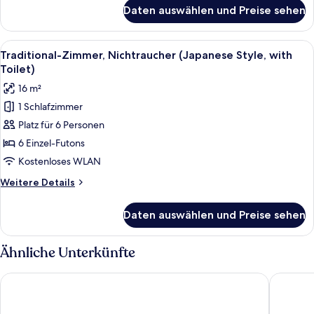
Toilet)
für
Daten auswählen und Preise sehen
Zimmer,
anzeigen
Nichtraucher
(Western
Alle
Ein Holztisch mit passender Bank auf
2
Style,
Traditional-Zimmer, Nichtraucher (Japanese Style, with
Fotos
with
Toilet)
Toilet)
für
16 m²
Traditional-
1 Schlafzimmer
Zimmer,
Platz für 6 Personen
Nichtraucher
(Japanese
6 Einzel-Futons
Style,
Kostenloses WLAN
with
Weitere
Weitere Details
Toilet)
Details
anzeigen
für
Daten auswählen und Preise sehen
Traditional-
Zimmer,
Nichtraucher
Ähnliche Unterkünfte
(Japanese
Style,
Toyoko Inn Joetsumyoko-eki Nishi-guchi
Daiju M
with
Toilet)