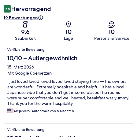
Hervorragend
9,6
19 Bewertungen
9,6
10
10
Sauberkeit
Lage
Personal & Service
Bewertungen
Verifizierte Bewertung
10/10 – Außergewöhnlich
15. März 2026
Mit Google übersetzen
I just loved loved loved loved loved staying here — the owners
are wonderful. Extremely hospitable and helpful. It has a local
Japanese vibe that you don’t get in some places The rooms
were super comfortable and well heated, breakfast was yummy.
Thank you for the warm hospitality
Alejandro, Aufenthalt von 5 Nächten
Verifizierte Bewertung