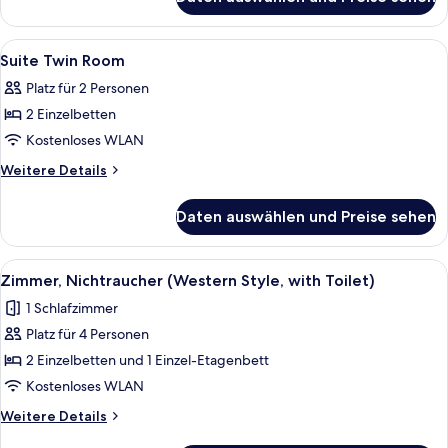
Quad
anzeigen
Room
Double
Alle
Ein Zimmer mit zwei Einzelbetten, ein
1
Bunk
Suite Twin Room
Fotos
Beds
Platz für 2 Personen
für
2 Einzelbetten
Suite
Twin
Kostenloses WLAN
Room
Weitere
Weitere Details
anzeigen
Details
für
Daten auswählen und Preise sehen
Suite
Twin
Room
Alle
Ein Zimmer mit zwei Betten, eines mit
4
Zimmer, Nichtraucher (Western Style, with Toilet)
Fotos
1 Schlafzimmer
für
Platz für 4 Personen
Zimmer,
Nichtraucher
2 Einzelbetten und 1 Einzel-Etagenbett
(Western
Kostenloses WLAN
Style,
Weitere
Weitere Details
with
Details