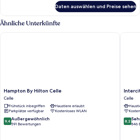
öffentlichen
für
Daten auswählen und Preise sehen
Comfort
Nahverkehr
Dreibettzimmer
anzeigen
-
Ähnliche Unterkünfte
inkl.
Ticket
Hampton By Hilton Celle
Intercity
für
den
öffentlichen
Nahverkehr
Hampton
Intercit
Hampton By Hilton Celle
Interc
By
Celle
Celle
Celle
Hilton
Celle
Frühstück inbegriffen
Haustiere erlaubt
Hausti
Celle
Parkplätze verfügbar
Kostenloses WLAN
Koste
Celle
9.4
8.2
Außergewöhnlich
Seh
9,4
8,2
von
von
591 Bewertungen
846 
10,
10,
Außergewöhnlich,
Sehr