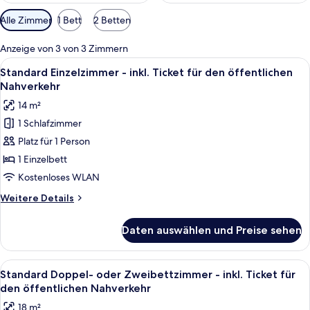
Verfügbare
Alle Zimmer
1 Bett
2 Betten
Filter
für
Anzeige von 3 von 3 Zimmern
Zimmer
Alle
Ein gemütliches Hotelzimmer mit Bett, 
5
Standard Einzelzimmer - inkl. Ticket für den öffentlichen
Fotos
Nahverkehr
für
14 m²
Standard
1 Schlafzimmer
Einzelzimmer
Platz für 1 Person
-
inkl.
1 Einzelbett
Ticket
Kostenloses WLAN
für
Weitere
Weitere Details
den
Details
öffentlichen
für
Daten auswählen und Preise sehen
Standard
Nahverkehr
Einzelzimmer
anzeigen
-
Alle
Ein modernes Hotelzimmer mit einem h
8
inkl.
Standard Doppel- oder Zweibettzimmer - inkl. Ticket für
Fotos
Ticket
den öffentlichen Nahverkehr
für
für
18 m²
den