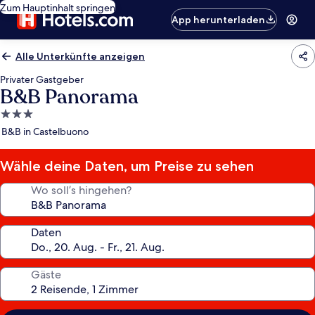
Zum Hauptinhalt springen
App herunterladen
Alle Unterkünfte anzeigen
Privater Gastgeber
B&B Panorama
3.0-
Sterne-
B&B in Castelbuono
Unterkunft
Wähle deine Daten, um Preise zu sehen
Wo soll’s hingehen?
Daten
Gäste