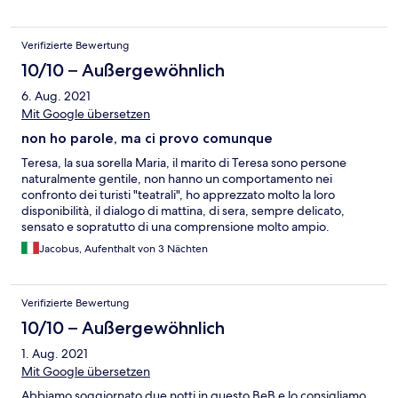
indeed great.)
Verifizierte Bewertung
10/10 – Außergewöhnlich
6. Aug. 2021
Mit Google übersetzen
non ho parole, ma ci provo comunque
Teresa, la sua sorella Maria, il marito di Teresa sono persone
naturalmente gentile, non hanno un comportamento nei
confronto dei turisti "teatrali", ho apprezzato molto la loro
disponibilità, il dialogo di mattina, di sera, sempre delicato,
sensato e sopratutto di una comprensione molto ampio.
Esperienze vissute e niente marketing. Graze Teresa di tutto che
Jacobus, Aufenthalt von 3 Nächten
hai fatto per rendere il mio/il nostro soggiorno indelebile.
Verifizierte Bewertung
10/10 – Außergewöhnlich
1. Aug. 2021
Mit Google übersetzen
Abbiamo soggiornato due notti in questo BeB e lo consigliamo