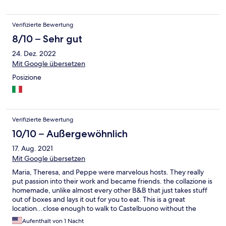
Verifizierte Bewertung
8/10 – Sehr gut
24. Dez. 2022
Mit Google übersetzen
Posizione
Verifizierte Bewertung
10/10 – Außergewöhnlich
17. Aug. 2021
Mit Google übersetzen
Maria, Theresa, and Peppe were marvelous hosts. They really
put passion into their work and became friends. the collazione is
homemade, unlike almost every other B&B that just takes stuff
out of boxes and lays it out for you to eat. This is a great
location...close enough to walk to Castelbuono without the
hassle. I recommend B&B wholeheartedly. (Ad the view is
Aufenthalt von 1 Nacht