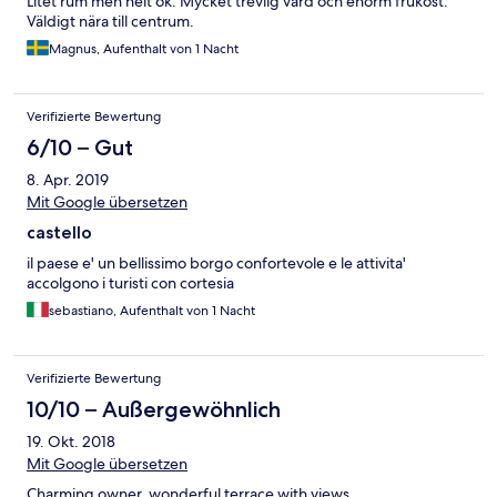
Litet rum men helt ok. Mycket trevlig värd och enorm frukost.
Väldigt nära till centrum.
Magnus, Aufenthalt von 1 Nacht
Verifizierte Bewertung
6/10 – Gut
8. Apr. 2019
Mit Google übersetzen
castello
il paese e' un bellissimo borgo confortevole e le attivita'
accolgono i turisti con cortesia
sebastiano, Aufenthalt von 1 Nacht
Verifizierte Bewertung
10/10 – Außergewöhnlich
19. Okt. 2018
Mit Google übersetzen
Charming owner, wonderful terrace with views