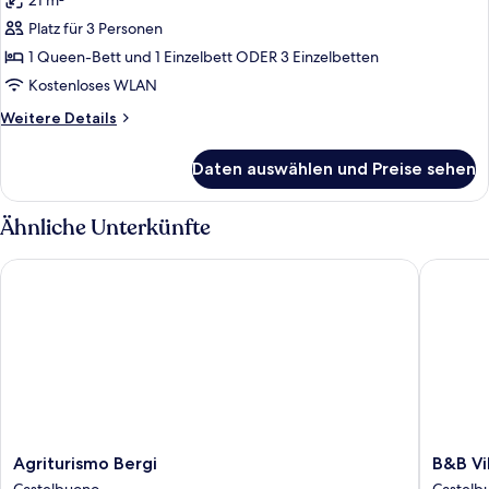
21 m²
für
Platz für 3 Personen
Dreibettzimmer
(
1 Queen-Bett und 1 Einzelbett ODER 3 Einzelbetten
4
Kostenloses WLAN
)
Weitere
Weitere Details
anzeigen
Details
für
Daten auswählen und Preise sehen
Dreibettzimmer
(
4
Ähnliche Unterkünfte
)
Agriturismo Bergi
B&B Villa
Agriturismo
B&B
Agriturismo Bergi
B&B Vil
Bergi
Villa
Castelbuono
Castelb