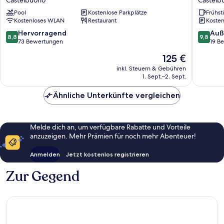
Castelbuono
Letizia
Pool
Kostenlose Parkplätze
Frühst
Castelb
Kostenloses WLAN
Restaurant
Kosten
8.8
9.8
Hervorragend
Auß
8,8
9,8
von
von
73 Bewertungen
19 B
10,
10,
Der
125 €
Hervorragend,
Außerge
Preis
73
19
inkl. Steuern & Gebühren
beträgt
1. Sept.–2. Sept.
Bewertungen
Bewert
125 €
Ähnliche Unterkünfte vergleichen
Melde dich an, um verfügbare Rabatte und Vorteile
anzuzeigen. Mehr Prämien für noch mehr Abenteuer!
Anmelden
Jetzt kostenlos registrieren
Zur Gegend