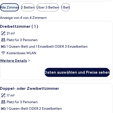
Verfügbare
Alle Zimmer
2 Betten
Über 3 Betten
1 Bett
Filter
für
Anzeige von 4 von 4 Zimmern
Zimmer
Alle
Ein Hotelzimmer mit Bett, Schreibtisc
4
Dreibettzimmer ( 1 )
Fotos
21 m²
für
Platz für 3 Personen
Dreibettzimmer
(
1 Queen-Bett und 1 Einzelbett ODER 3 Einzelbetten
1
Kostenloses WLAN
)
Weitere
Weitere Details
anzeigen
Details
für
Daten auswählen und Preise sehen
Dreibettzimmer
(
1
Alle
Doppel- oder Zweibettzimmer | Schrei
2
)
Doppel- oder Zweibettzimmer
Fotos
17 m²
für
Platz für 3 Personen
Doppel-
oder
1 Queen-Bett ODER 2 Einzelbetten