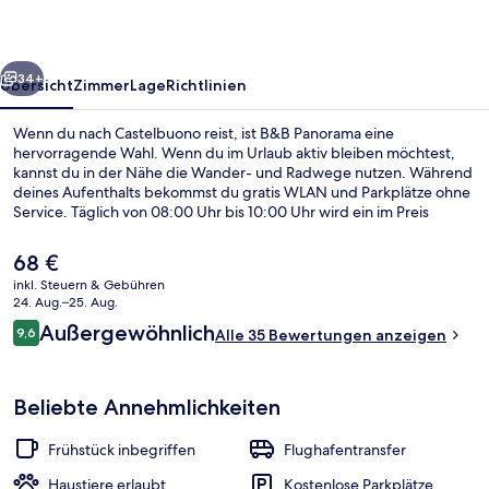
rück
Weiter
34+
Übersicht
Zimmer
Lage
Richtlinien
Wenn du nach Castelbuono reist, ist B&B Panorama eine
hervorragende Wahl. Wenn du im Urlaub aktiv bleiben möchtest,
kannst du in der Nähe die Wander- und Radwege nutzen. Während
deines Aufenthalts bekommst du gratis WLAN und Parkplätze ohne
Service. Täglich von 08:00 Uhr bis 10:00 Uhr wird ein im Preis
inbegriffenes einheimisches Frühstück serviert. Außerdem gibt es
eine Terrasse and einen Garten.
Der
68 €
aktuelle
inkl. Steuern & Gebühren
Preis
24. Aug.–25. Aug.
Außendetails
beträgt
Bewertungen
Außergewöhnlich
9,6
Alle 35 Bewertungen anzeigen
68 €.
9,6 von 10.
Beliebte Annehmlichkeiten
Frühstück inbegriffen
Flughafentransfer
Haustiere erlaubt
Kostenlose Parkplätze