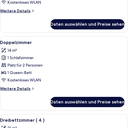
Zweibettzimmer
Kostenloses WLAN
anzeigen
Weitere
Weitere Details
Details
für
Daten auswählen und Preise sehen
Doppel-
oder
Zweibettzimmer
Alle
Ein Hotelzimmer mit einem Bett, eine
7
Doppelzimmer
Fotos
14 m²
für
1 Schlafzimmer
Doppelzimmer
anzeigen
Platz für 2 Personen
1 Queen-Bett
Kostenloses WLAN
Weitere
Weitere Details
Details
für
Daten auswählen und Preise sehen
Doppelzimmer
Alle
Ein Hotelzimmer mit zwei Betten, eine
6
Dreibettzimmer ( 4 )
Fotos