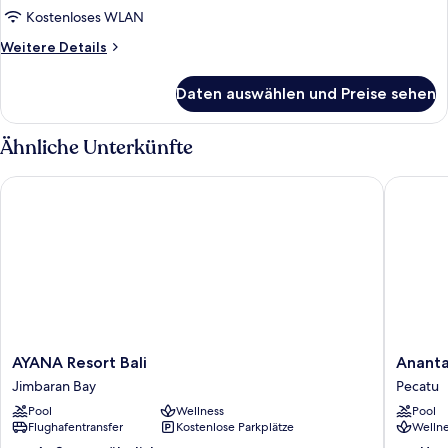
Kostenloses WLAN
Weitere
Weitere Details
Details
für
Daten auswählen und Preise sehen
Presidential-
Villa,
4 Schlafzimmer
Ähnliche Unterkünfte
AYANA Resort Bali
Anantara
AYANA
Anantar
AYANA Resort Bali
Ananta
Resort
Uluwatu
Jimbaran Bay
Pecatu
Bali
Bali
Pool
Wellness
Pool
Jimbaran
Resort
Flughafentransfer
Kostenlose Parkplätze
Wellne
Bay
Pecatu