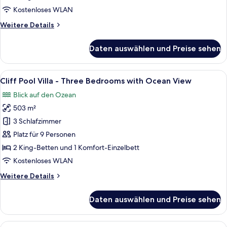
Two
Kostenloses WLAN
Bedroom
Weitere
Weitere Details
With
Details
Ocean
für
Daten auswählen und Preise sehen
View
Cliff
Pool
anzeigen
Villa
Alle
Ein Schlafzimmer mit einem großen Bet
9
-
Cliff Pool Villa - Three Bedrooms with Ocean View
Fotos
Two
Blick auf den Ozean
Bedroom
für
With
503 m²
Cliff
Ocean
Pool
3 Schlafzimmer
View
Villa
Platz für 9 Personen
-
2 King-Betten und 1 Komfort-Einzelbett
Three
Kostenloses WLAN
Bedrooms
Weitere
Weitere Details
with
Details
Ocean
für
Daten auswählen und Preise sehen
View
Cliff
Pool
anzeigen
Villa
Alle
Ein geräumiges Schlafzimmer mit eine