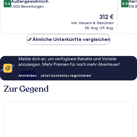
9.4
8.8
Außergewöhnlich
Her
9,4
8,8
von
von
1.003 Bewertungen
576 
10,
10,
Der
312 €
Außergewöhnlich,
Hervorr
Preis
1.003
576
inkl. Steuern & Gebühren
beträgt
28. Aug.–29. Aug.
Bewertungen
Bewert
312 €
Ähnliche Unterkünfte vergleichen
Melde dich an, um verfügbare Rabatte und Vorteile
anzuzeigen. Mehr Prämien für noch mehr Abenteuer!
Anmelden
Jetzt kostenlos registrieren
Zur Gegend