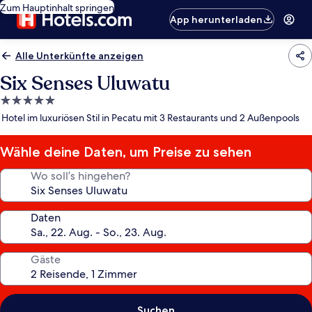
Zum Hauptinhalt springen
App herunterladen
Alle Unterkünfte anzeigen
Six Senses Uluwatu
5.0-
Sterne-
Hotel im luxuriösen Stil in Pecatu mit 3 Restaurants und 2 Außenpools
Unterkunft
Wähle deine Daten, um Preise zu sehen
Wo soll’s hingehen?
Daten
Gäste
Suchen