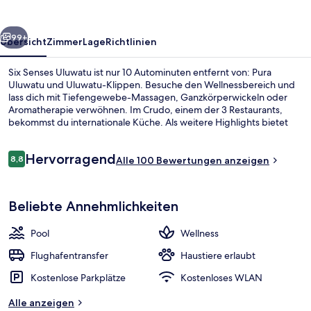
rück
Weiter
99+
Übersicht
Zimmer
Lage
Richtlinien
Six Senses Uluwatu ist nur 10 Autominuten entfernt von: Pura
Uluwatu und Uluwatu-Klippen. Besuche den Wellnessbereich und
lass dich mit Tiefengewebe-Massagen, Ganzkörperwickeln oder
Aromatherapie verwöhnen. Im Crudo, einem der 3 Restaurants,
bekommst du internationale Küche. Als weitere Highlights bietet
dieses Hotel im luxuriösen Stil 2 Außenpools, einen Innenpool und
ein Fitnesscenter.
Bewertungen
Hervorragend
8,8
Alle 100 Bewertungen anzeigen
8,8 von 10.
Innenpool, 2 Außenpools, Cabañas (k
Beliebte Annehmlichkeiten
Pool
Wellness
Flughafentransfer
Haustiere erlaubt
Kostenlose Parkplätze
Kostenloses WLAN
Alle anzeigen