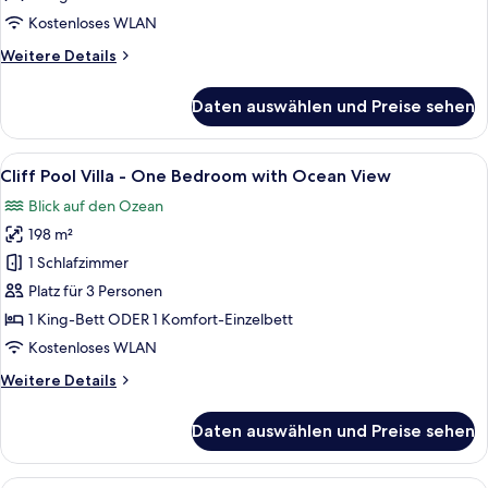
Ocean
Kostenloses WLAN
View
Weitere
Weitere Details
anzeigen
Details
für
Daten auswählen und Preise sehen
Sky
Pool
Suite
Alle
Ein großzügiger Wohnbereich mit hoher
9
With
Cliff Pool Villa - One Bedroom with Ocean View
Fotos
Ocean
Blick auf den Ozean
View
für
198 m²
Cliff
Pool
1 Schlafzimmer
Villa
Platz für 3 Personen
-
1 King-Bett ODER 1 Komfort-Einzelbett
One
Kostenloses WLAN
Bedroom
Weitere
Weitere Details
with
Details
Ocean
für
Daten auswählen und Preise sehen
View
Cliff
Pool
anzeigen
Villa
Ein Hotelzimmer mit einem großen Bett