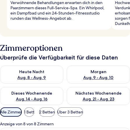
Verwöhnende Behandlungen erwarten dich in den
Hochwer
Paarzimmern dieses Full-Service-Spa. Ein Whirlpool,
Verdunk
ein Dampfbad und ein 24-Stunden-Fitnessstudio
erholsa
runden das Wellness-Angebot ab.
sorgen 
Dunkelh
Zimmeroptionen
Überprüfe die Verfügbarkeit für diese Daten
Überprüfe die Verfügbarkeit für heute Nacht, Aug. 8 - Aug. 9.
Überprüfe die Verfügbarkeit f
Heute Nacht
Morgen
Aug. 8 - Aug. 9
Aug. 9 - Aug. 10
Überprüfe die Verfügbarkeit für dieses Wochenende, Aug. 14 -
Überprüfe die Verfügbarkeit f
Dieses Wochenende
Nächstes Wochenende
Aug. 14 - Aug. 16
Aug. 21 - Aug. 23
Verfügbare
Alle Zimmer
1 Bett
2 Betten
Über 3 Betten
Filter
für
Anzeige von 8 von 8 Zimmern
Zimmer
Ein modernes Hotelzimmer mit einem g