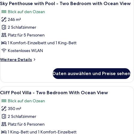
Alle
5
-
Sky Penthouse with Pool - Two Bedroom with Ocean View
Fotos
One
Blick auf den Ozean
Bedroom
für
with
246 m²
Sky
Ocean
Penthouse
2 Schlafzimmer
View
with
Platz für 5 Personen
Pool
1 Komfort-Einzelbett und 1 King-Bett
-
Kostenloses WLAN
Two
Weitere
Weitere Details
Bedroom
Details
with
für
Daten auswählen und Preise sehen
Ocean
Sky
Penthouse
View
with
Alle
Ein modernes Wohnzimmer mit großem 
anzeigen
8
Pool
Cliff Pool Villa - Two Bedroom With Ocean View
Fotos
-
Blick auf den Ozean
Two
für
Bedroom
350 m²
Cliff
with
Pool
2 Schlafzimmer
Ocean
Villa
View
Platz für 6 Personen
-
1 King-Bett und 1 Komfort-Einzelbett