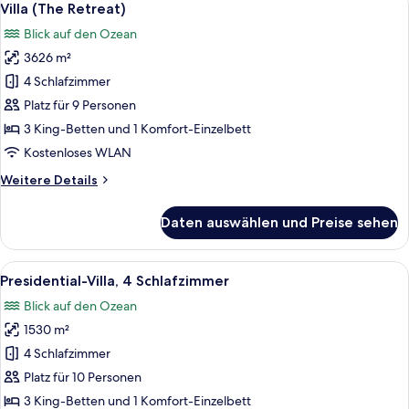
5
-
Villa (The Retreat)
Fotos
Three
Blick auf den Ozean
Bedrooms
für
with
3626 m²
Villa
Ocean
(The
4 Schlafzimmer
View
Retreat)
Platz für 9 Personen
anzeigen
3 King-Betten und 1 Komfort-Einzelbett
Kostenloses WLAN
Weitere
Weitere Details
Details
für
Daten auswählen und Preise sehen
Villa
(The
Retreat)
Alle
Ein modernes Wohnzimmer mit Meerblic
7
Presidential-Villa, 4 Schlafzimmer
Fotos
Blick auf den Ozean
für
1530 m²
Presidential-
Villa,
4 Schlafzimmer
4 Schlafzimmer
Platz für 10 Personen
anzeigen
3 King-Betten und 1 Komfort-Einzelbett