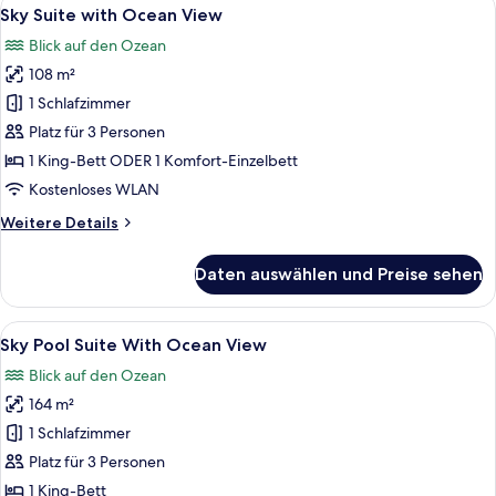
Alle
3
Sky Suite with Ocean View
Fotos
Blick auf den Ozean
für
108 m²
Sky
Suite
1 Schlafzimmer
with
Platz für 3 Personen
Ocean
1 King-Bett ODER 1 Komfort-Einzelbett
View
Kostenloses WLAN
anzeigen
Weitere
Weitere Details
Details
für
Daten auswählen und Preise sehen
Sky
Suite
with
Alle
Ein modernes Hotelzimmer mit einem g
3
Ocean
Sky Pool Suite With Ocean View
Fotos
View
Blick auf den Ozean
für
164 m²
Sky
Pool
1 Schlafzimmer
Suite
Platz für 3 Personen
With
1 King-Bett