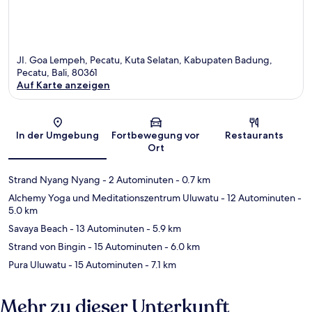
JI. Goa Lempeh, Pecatu, Kuta Selatan, Kabupaten Badung,
Pecatu, Bali, 80361
Auf Karte anzeigen
Karte
In der Umgebung
Fortbewegung vor
Restaurants
Ort
Strand Nyang Nyang
- 2 Autominuten
- 0.7 km
Alchemy Yoga und Meditationszentrum Uluwatu
- 12 Autominuten
-
5.0 km
Savaya Beach
- 13 Autominuten
- 5.9 km
Strand von Bingin
- 15 Autominuten
- 6.0 km
Pura Uluwatu
- 15 Autominuten
- 7.1 km
Mehr zu dieser Unterkunft