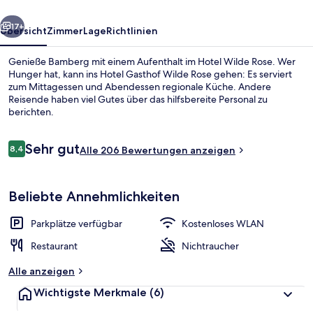
rück
Weiter
17+
Übersicht
Zimmer
Lage
Richtlinien
Genieße Bamberg mit einem Aufenthalt im Hotel Wilde Rose. Wer
Hunger hat, kann ins Hotel Gasthof Wilde Rose gehen: Es serviert
zum Mittagessen und Abendessen regionale Küche. Andere
Reisende haben viel Gutes über das hilfsbereite Personal zu
berichten.
Bewertungen
Sehr gut
8,4
Alle 206 Bewertungen anzeigen
8,4 von 10.
Rezeption
Beliebte Annehmlichkeiten
Parkplätze verfügbar
Kostenloses WLAN
Restaurant
Nichtraucher
Alle anzeigen
Wichtigste Merkmale
(6)