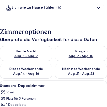
Sich wie zu Hause fühlen
(6)
Zimmeroptionen
Überprüfe die Verfügbarkeit für diese Daten
Überprüfe die Verfügbarkeit für heute Nacht, Aug. 8 - Aug. 9.
Überprüfe die Verfügbarkeit f
Heute Nacht
Morgen
Aug. 8 - Aug. 9
Aug. 9 - Aug. 10
Überprüfe die Verfügbarkeit für dieses Wochenende, Aug. 14 -
Überprüfe die Verfügbarkeit f
Dieses Wochenende
Nächstes Wochenende
Aug. 14 - Aug. 16
Aug. 21 - Aug. 23
Alle
Ein Hotelzimmer mit zwei Betten, eine
5
Standard-Doppelzimmer
Fotos
16 m²
für
Platz für 3 Personen
Standard-
Doppelzimmer
1 Doppelbett