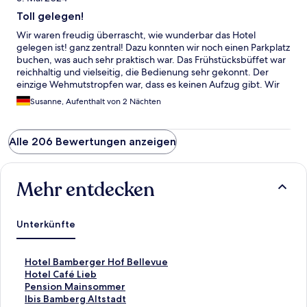
Toll gelegen!
Wir waren freudig überrascht, wie wunderbar das Hotel
gelegen ist! ganz zentral! Dazu konnten wir noch einen Parkplatz
buchen, was auch sehr praktisch war. Das Frühstücksbüffet war
reichhaltig und vielseitig, die Bedienung sehr gekonnt. Der
einzige Wehmutstropfen war, dass es keinen Aufzug gibt. Wir
sind beide um die 80...
Susanne, Aufenthalt von 2 Nächten
Alle 206 Bewertungen anzeigen
Mehr entdecken
Unterkünfte
L
Hotel Bamberger Hof Bellevue
i
L
Hotel Café Lieb
n
i
L
Pension Mainsommer
k
n
i
L
Ibis Bamberg Altstadt