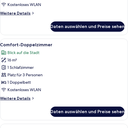
anzeigen
Kostenloses WLAN
Weitere
Weitere Details
Details
für
Daten auswählen und Preise sehen
Standard-
Doppelzimmer
Alle
Ein Hotelzimmer mit einem Doppelbet
6
Comfort-Doppelzimmer
Fotos
Blick auf die Stadt
für
16 m²
Comfort-
Doppelzimmer
1 Schlafzimmer
anzeigen
Platz für 3 Personen
1 Doppelbett
Kostenloses WLAN
Weitere
Weitere Details
Details
für
Daten auswählen und Preise sehen
Comfort-
Doppelzimmer
Alle
Ein Hotelzimmer mit einem Bett, einem