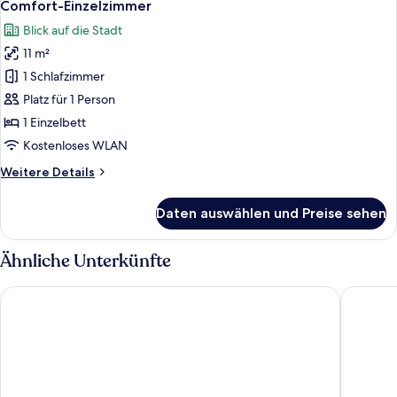
4
Comfort-Einzelzimmer
Fotos
Blick auf die Stadt
für
11 m²
Comfort-
Einzelzimmer
1 Schlafzimmer
anzeigen
Platz für 1 Person
1 Einzelbett
Kostenloses WLAN
Weitere
Weitere Details
Details
für
Daten auswählen und Preise sehen
Comfort-
Einzelzimmer
Ähnliche Unterkünfte
Hotel Am Brauerei-Dreieck
Ibis Sty