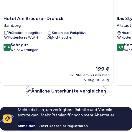
Hotel
Ibis
Hotel Am Brauerei-Dreieck
Ibis S
Am
Styles
Bamberg
Altstad
Brauerei-
Bamber
Frühstück inbegriffen
Kostenlose Parkplätze
Hausti
Dreieck
Hotel
Kostenloses WLAN
Nichtraucher
Koste
Bamberg
Altstadt
Bamber
8.4
8.8
Sehr gut
Her
8,4
8,8
von
von
178 Bewertungen
507 
10,
10,
Sehr
Hervorr
gut,
507
Der
122 €
178
Bewert
Preis
inkl. Steuern & Gebühren
Bewertungen
beträgt
9. Aug.–10. Aug.
122 €
Ähnliche Unterkünfte vergleichen
Melde dich an, um verfügbare Rabatte und Vorteile
anzuzeigen. Mehr Prämien für noch mehr Abenteuer!
Anmelden
Jetzt kostenlos registrieren