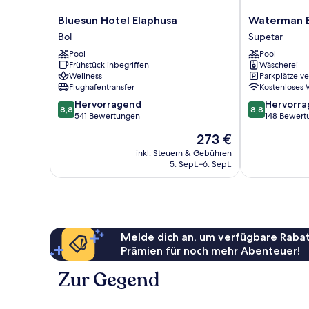
Bluesun
Waterman
Bluesun Hotel Elaphusa
Waterman B
Hotel
Beach
Bol
Supetar
Elaphusa
Village
Pool
Pool
Bol
Supetar
Frühstück inbegriffen
Wäscherei
Wellness
Parkplätze v
Flughafentransfer
Kostenloses
8.8
8.8
Hervorragend
Hervorr
8,8
8,8
von
von
541 Bewertungen
148 Bewert
10,
10,
Der
273 €
Hervorragend,
Hervorragend
Preis
541
148
inkl. Steuern & Gebühren
beträgt
5. Sept.–6. Sept.
Bewertungen
Bewertungen
273 €
Melde dich an, um verfügbare Rabat
Prämien für noch mehr Abenteuer!
Zur Gegend