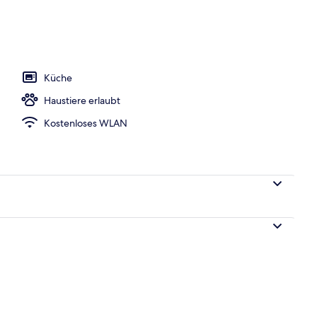
ment, Meerblick | Terrasse/Patio
Küche
Haustiere erlaubt
Kostenloses WLAN