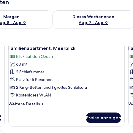
aten
 - Aug. 8.
 Verfügbarkeit für morgen, Aug. 8 - Aug. 9.
Überprüfe die Verfügbarkeit für dies
Morgen
Dieses Wochenende
ug. 8 - Aug. 9
Aug. 7 - Aug. 9
fteil, weißer Bettwäsche und Kissen in Rosa und Weiß. Ein Nachttisch mit L
Alle
Ein Schlafzimmer mit einem großen Bet
Al
8
Familienapartment, Meerblick
F
Fotos
F
Blick auf den Ozean
für
f
60 m²
Familienapartment,
F
Meerblick
M
2 Schlafzimmer
anzeigen
a
Platz für 5 Personen
2 King-Betten und 1 großes Schlafsofa
Kostenloses WLAN
Weitere
We
Weitere Details
We
Details
De
für
fü
n
Preise anzeigen
Familienapartment,
Fa
Meerblick
Me
 grauem, gepolstertem Kopfteil, einem Bild über dem Bett und einem Nacht