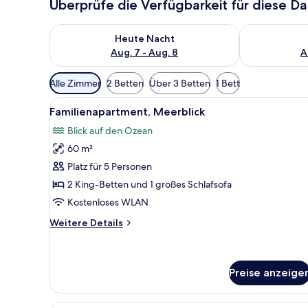
Überprüfe die Verfügbarkeit für diese D
Überprüfe die Verfügbarkeit für heute Nacht, Aug. 7
Überprüfe die
Heute Nacht
Aug. 7 - Aug. 8
A
Verfügbare
Alle Zimmer
2 Betten
Über 3 Betten
1 Bett
Filter
Alle
Ein Bett mit dunkelblauer Kop
für
9
Familienapartment, Meerblick
Fotos
Zimmer
Blick auf den Ozean
für
60 m²
Familienapartment,
Meerblick
Platz für 5 Personen
anzeigen
2 King-Betten und 1 großes Schlafsofa
Kostenloses WLAN
Weitere
Weitere Details
Details
für
Familienapartment,
Meerblick
Preise anzeige
Ein modernes Schlafzimmer mit