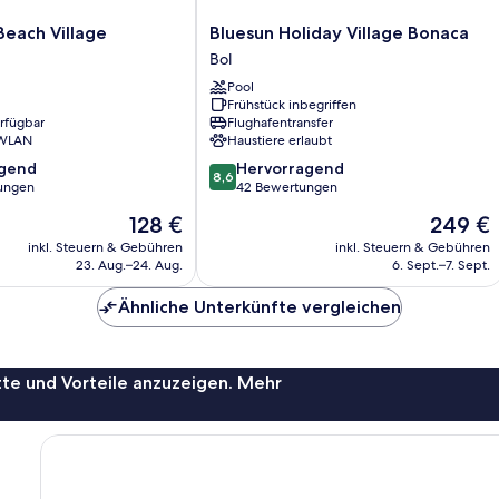
Bluesun
each Village
Bluesun Holiday Village Bonaca
Holiday
Bol
Village
Pool
Bonaca
Frühstück inbegriffen
Bol
erfügbar
Flughafentransfer
 WLAN
Haustiere erlaubt
8.6
agend
Hervorragend
8,6
von
ungen
42 Bewertungen
10,
Der
Der
128 €
249 €
,
Hervorragend,
Preis
Preis
42
inkl. Steuern & Gebühren
inkl. Steuern & Gebühren
beträgt
beträgt
23. Aug.–24. Aug.
6. Sept.–7. Sept.
Bewertungen
128 €
249 €
Ähnliche Unterkünfte vergleichen
te und Vorteile anzuzeigen. Mehr