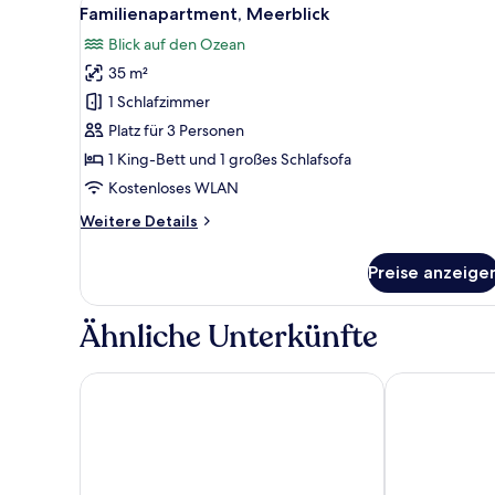
Alle
7
Familienapartment, Meerblick
Fotos
Blick auf den Ozean
für
35 m²
Familienapartment,
Meerblick
1 Schlafzimmer
anzeigen
Platz für 3 Personen
1 King-Bett und 1 großes Schlafsofa
Kostenloses WLAN
Weitere
Weitere Details
Details
für
Preise anzeige
Familienapartment,
Meerblick
Ähnliche Unterkünfte
Bluesun Hotel Elaphusa
Waterman Bea