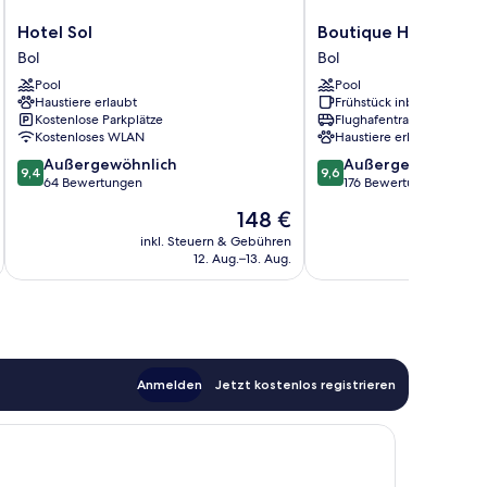
Hotel
Boutique
Hotel Sol
Boutique Hotel Bol
Sol
Hotel
Bol
Bol
Bol
Bol
Pool
Pool
Bol
Haustiere erlaubt
Frühstück inbegriffen
Kostenlose Parkplätze
Flughafentransfer
Kostenloses WLAN
Haustiere erlaubt
9.4
9.6
Außergewöhnlich
Außergewöhnlich
9,4
9,6
von
von
64 Bewertungen
176 Bewertungen
10,
10,
Der
148 €
Außergewöhnlich,
Außergewöhnlich,
Preis
64
176
inkl. Steuern & Gebühren
inkl. S
beträgt
12. Aug.–13. Aug.
Bewertungen
Bewertungen
148 €
Anmelden
Jetzt kostenlos registrieren