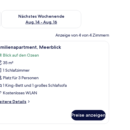
es Wochenende, Aug. 7 - Aug. 9.
Überprüfe die Verfügbarkeit für nächstes Wochenende, Aug. 1
Nächstes Wochenende
Aug. 14 - Aug. 16
Anzeige von 4 von 4 Zimmern
ampe und Blumenvase steht daneben.
t, einem Fenster mit Jalousien, einem Nachttisch mit Lampe und einer Pend
le
Ein Schlafzimmer mit Bett, Kissen, einem Nach
7
amilienapartment, Meerblick
otos
Blick auf den Ozean
ür
35 m²
amilienapartment,
eerblick
1 Schlafzimmer
nzeigen
Platz für 3 Personen
1 King-Bett und 1 großes Schlafsofa
Kostenloses WLAN
itere
itere Details
tails
r
Preise anzeigen
milienapartment,
erblick
tisch mit Lampe und Büchern.