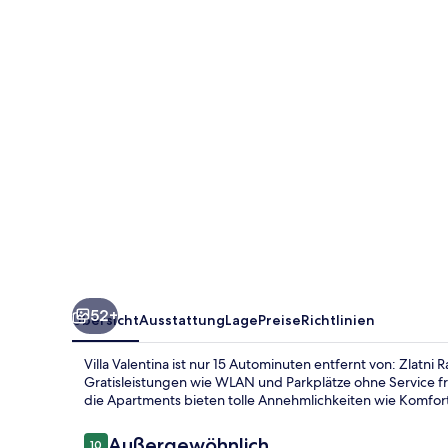
52+
Übersicht
Ausstattung
Lage
Preise
Richtlinien
Villa Valentina ist nur 15 Autominuten entfernt von: Zlat
Gratisleistungen wie WLAN und Parkplätze ohne Service fr
die Apartments bieten tolle Annehmlichkeiten wie Komf
Bewertungen
Außergewöhnlich
10