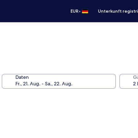
•
EUR
Unterkunft registr
Daten
G