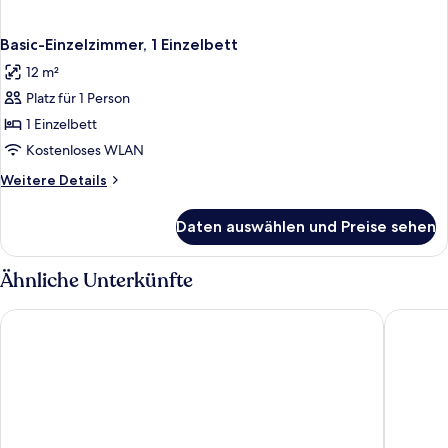
Basic-Einzelzimmer, 1 Einzelbett
12 m²
Platz für 1 Person
1 Einzelbett
Kostenloses WLAN
Weitere
Weitere Details
Details
für
Daten auswählen und Preise sehen
Basic-
Einzelzimmer,
1 Einzelbett
Ähnliche Unterkünfte
Landhotel Gillenfelder Hof
Hotel Eu