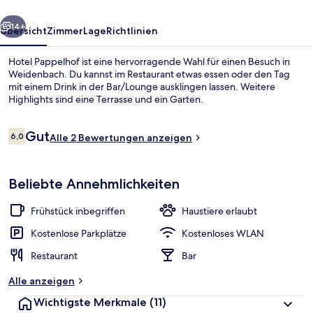
rück
Weiter
14+
Übersicht
Zimmer
Lage
Richtlinien
Hotel Pappelhof ist eine hervorragende Wahl für einen Besuch in
Weidenbach. Du kannst im Restaurant etwas essen oder den Tag
mit einem Drink in der Bar/Lounge ausklingen lassen. Weitere
Highlights sind eine Terrasse und ein Garten.
Bewertungen
Gut
6,0
Alle 2 Bewertungen anzeigen
6,0 von 10.
Fassade der Unterkunft
Beliebte Annehmlichkeiten
Frühstück inbegriffen
Haustiere erlaubt
Kostenlose Parkplätze
Kostenloses WLAN
Restaurant
Bar
Alle anzeigen
Wichtigste Merkmale
(11)