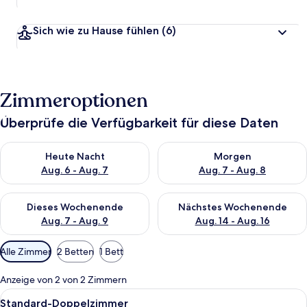
Sich wie zu Hause fühlen
(6)
Zimmeroptionen
Überprüfe die Verfügbarkeit für diese Daten
Überprüfe die Verfügbarkeit für heute Nacht, Aug. 6 - Aug. 7.
Überprüfe die Verfügbarkeit f
Heute Nacht
Morgen
Aug. 6 - Aug. 7
Aug. 7 - Aug. 8
Überprüfe die Verfügbarkeit für dieses Wochenende, Aug. 7 - 
Überprüfe die Verfügbarkeit f
Dieses Wochenende
Nächstes Wochenende
Aug. 7 - Aug. 9
Aug. 14 - Aug. 16
Verfügbare
Alle Zimmer
2 Betten
1 Bett
Filter
für
Anzeige von 2 von 2 Zimmern
Zimmer
Alle
Standard-Doppelzimmer | Schreibtisc
2
Standard-Doppelzimmer