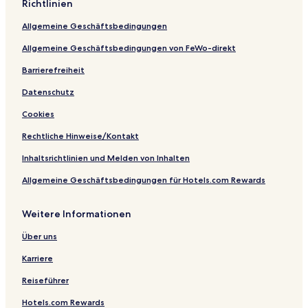
Richtlinien
t
s
H
e
h
e
Allgemeine Geschäftsbedingungen
G
a
i
a
u
d
Allgemeine Geschäftsbedingungen von FeWo-direkt
r
s
s
d
m
Barrierefreiheit
e
ü
Datenschutz
n
h
l
Cookies
e
Rechtliche Hinweise/Kontakt
Inhaltsrichtlinien und Melden von Inhalten
Allgemeine Geschäftsbedingungen für Hotels.com Rewards
Weitere Informationen
Über uns
Karriere
Reiseführer
Hotels.com Rewards