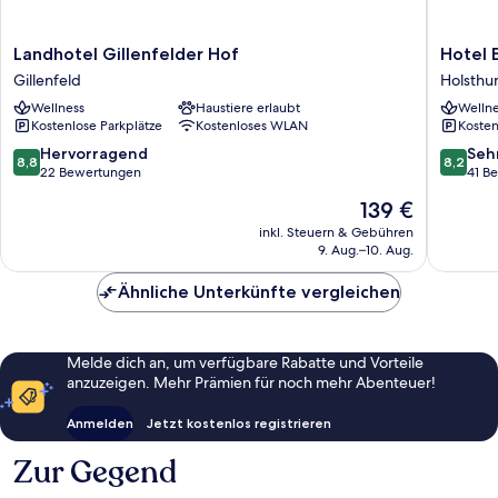
Landhotel
Hotel
Landhotel Gillenfelder Hof
Hotel 
Gillenfelder
Europa
Gillenfeld
Holsth
Hof
Holsthu
Wellness
Haustiere erlaubt
Wellne
Gillenfeld
Kostenlose Parkplätze
Kostenloses WLAN
Kosten
8.8
8.2
Hervorragend
Seh
8,8
8,2
von
von
22 Bewertungen
41 B
10,
10,
Der
139 €
Hervorragend,
Sehr
Preis
22
gut,
inkl. Steuern & Gebühren
beträgt
9. Aug.–10. Aug.
Bewertungen
41
139 €
Bewert
Ähnliche Unterkünfte vergleichen
Melde dich an, um verfügbare Rabatte und Vorteile
anzuzeigen. Mehr Prämien für noch mehr Abenteuer!
Anmelden
Jetzt kostenlos registrieren
Zur Gegend