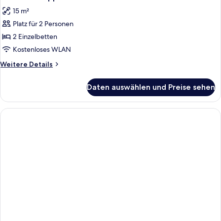
Fotos
15 m²
für
Platz für 2 Personen
Standard-
Doppelzimmer
2 Einzelbetten
anzeigen
Kostenloses WLAN
Weitere
Weitere Details
Details
für
Daten auswählen und Preise sehen
Standard-
Doppelzimmer