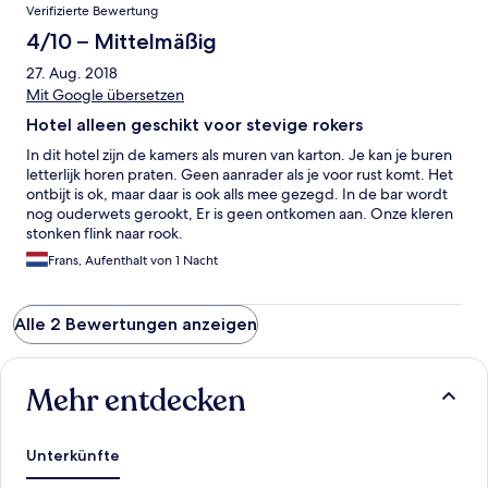
Verifizierte Bewertung
côté chaud. Charcuterie, fromage, pain, yahourt,.. il ne manque
que des viennoiseries pour être complet. Café disponible en
4/10 – Mittelmäßig
quantité, le jus par contre n'était pas à mon goût, sinon très
27. Aug. 2018
bien, un peu de tout. Il y a aussi une grande salle de restaurant
et un grand bar, mais nous étions ailleurs le soir et n'avons pas
Mit Google übersetzen
testé ces services.
Hotel alleen geschikt voor stevige rokers
In dit hotel zijn de kamers als muren van karton. Je kan je buren
letterlijk horen praten. Geen aanrader als je voor rust komt. Het
ontbijt is ok, maar daar is ook alls mee gezegd. In de bar wordt
nog ouderwets gerookt, Er is geen ontkomen aan. Onze kleren
stonken flink naar rook.
Frans, Aufenthalt von 1 Nacht
Alle 2 Bewertungen anzeigen
Mehr entdecken
Unterkünfte