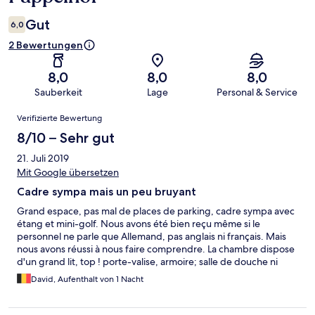
Gut
6,0
2 Bewertungen
8,0
8,0
8,0
Sauberkeit
Lage
Personal & Service
Bewertungen
Verifizierte Bewertung
8/10 – Sehr gut
21. Juli 2019
Mit Google übersetzen
Cadre sympa mais un peu bruyant
Grand espace, pas mal de places de parking, cadre sympa avec
étang et mini-golf. Nous avons été bien reçu même si le
personnel ne parle que Allemand, pas anglais ni français. Mais
nous avons réussi à nous faire comprendre. La chambre dispose
d'un grand lit, top ! porte-valise, armoire; salle de douche ni
grande ni petite. Il faudrait par contre un peu mieux insonoriser
David, Aufenthalt von 1 Nacht
les chambres et sdb car le matin on entend beaucoup les voisins
se préparer. Petit déjeuner dès 8h, peut-être un rien tard?
Omelette, saucisses, lardons et pommes de terre disponibles