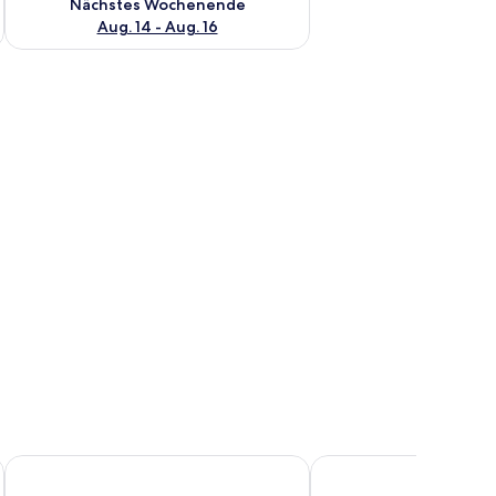
Nächstes Wochenende
Aug. 14 - Aug. 16
Müllers Landhotel
Boutique Hotel Bunds