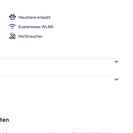
gelände
Haustiere erlaubt
Kostenloses WLAN
Nichtraucher
aten
 - Aug. 7.
 Verfügbarkeit für morgen, Aug. 7 - Aug. 8.
Überprüfe die Verfügbarkeit für dies