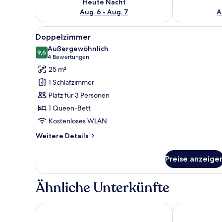
Heute Nacht
Aug. 6 - Aug. 7
A
Alle
Ein Hotelzimmer mit zwei Einze
7
Doppelzimmer
Fotos
Außergewöhnlich
für
9,6
9,6 von 10
(4
4 Bewertungen
Doppelzimmer
Bewertungen)
25 m²
anzeigen
1 Schlafzimmer
Platz für 3 Personen
1 Queen-Bett
Kostenloses WLAN
Weitere
Weitere Details
Details
für
Preise anzeige
Doppelzimmer
Ähnliche Unterkünfte
Serways Hotel Spessart Sud
Landhotel Kli