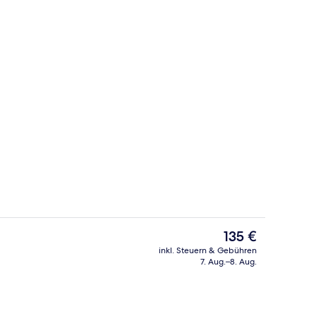
, schallisolierte Zimmer, kostenloses WLAN, Bettwäsche
Eingangsbereich
Der
135 €
aktuelle
inkl. Steuern & Gebühren
Preis
7. Aug.–8. Aug.
 und Abendessen
Rezeption
beträgt
135 €.