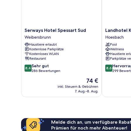
Serways
Landhotel
Serways Hotel Spessart Sud
Landhotel K
Hotel
Klingerhof
Weibersbrunn
Hoesbach
Spessart
Hoesbach
Haustiere erlaubt
Pool
Sud
Kostenlose Parkplätze
Wellness
Weibersbrunn
Kostenloses WLAN
Haustiere erl
Restaurant
Parkplätze v
8.4
8.6
Sehr gut
Hervorr
8,4
8,6
von
von
286 Bewertungen
299 Bewer
10,
10,
Der
74 €
Sehr
Hervorragend
Preis
gut,
299
inkl. Steuern & Gebühren
beträgt
7. Aug.–8. Aug.
286
Bewertungen
74 €
Bewertungen
Melde dich an, um verfügbare Rabat
Prämien für noch mehr Abenteuer!