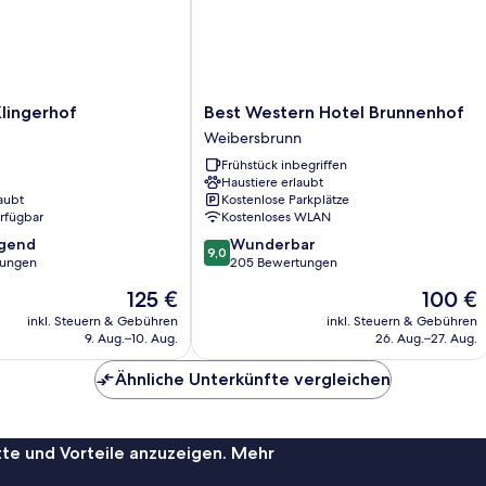
Best
lingerhof
Best Western Hotel Brunnenhof
Western
Weibersbrunn
Hotel
Frühstück inbegriffen
Brunnenhof
Haustiere erlaubt
Weibersbrunn
aubt
Kostenlose Parkplätze
erfügbar
Kostenloses WLAN
9.0
agend
Wunderbar
9,0
von
tungen
205 Bewertungen
10,
Der
Der
125 €
100 €
,
Wunderbar,
Preis
Preis
205
inkl. Steuern & Gebühren
inkl. Steuern & Gebühren
beträgt
beträgt
9. Aug.–10. Aug.
26. Aug.–27. Aug.
Bewertungen
125 €
100 €
Ähnliche Unterkünfte vergleichen
te und Vorteile anzuzeigen. Mehr