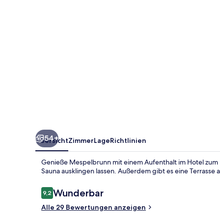
54+
Übersicht
Zimmer
Lage
Richtlinien
Genieße Mespelbrunn mit einem Aufenthalt im Hotel zum E
Sauna ausklingen lassen. Außerdem gibt es eine Terrasse 
Bewertungen
Wunderbar
9,2
9,2 von 10.
Alle 29 Bewertungen anzeigen