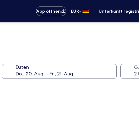
•
App öffnen
EUR
Unterkunft registr
Daten
G