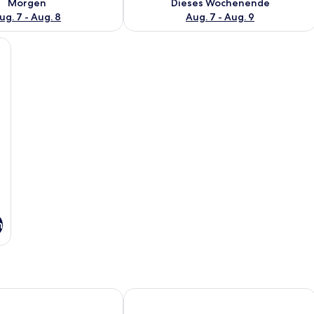
Morgen
Dieses Wochenende
ug. 7 - Aug. 8
Aug. 7 - Aug. 9
lbetten, einem Nachttisch mit Lampe, einem Spiegel und einer Tür.
n
ngerhof
Best Western Hotel Brunnenhof