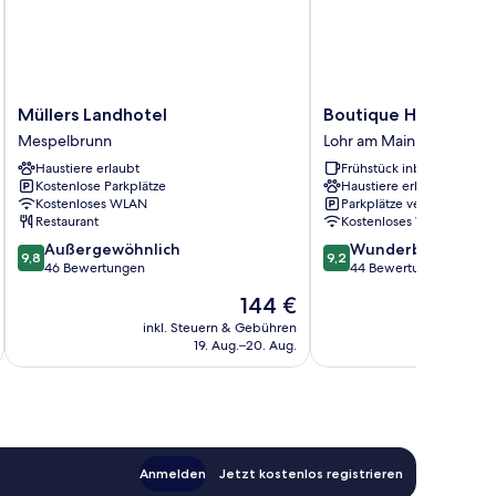
Müllers
Boutique
Müllers Landhotel
Boutique Hotel Bun
Landhotel
Hotel
Mespelbrunn
Lohr am Main
Mespelbrunn
Bundschuh
Haustiere erlaubt
Frühstück inbegriffen
Lohr
Kostenlose Parkplätze
Haustiere erlaubt
am
Kostenloses WLAN
Parkplätze verfügbar
Main
Restaurant
Kostenloses WLAN
9.8
9.2
Außergewöhnlich
Wunderbar
9,8
9,2
von
von
46 Bewertungen
44 Bewertungen
10,
10,
Der
144 €
Außergewöhnlich,
Wunderbar,
Preis
46
44
inkl. Steuern & Gebühren
inkl. S
beträgt
19. Aug.–20. Aug.
Bewertungen
Bewertungen
144 €
Anmelden
Jetzt kostenlos registrieren